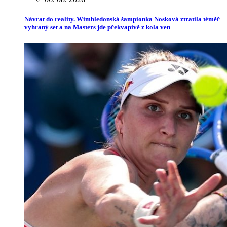
Návrat do reality. Wimbledonská šampionka Nosková ztratila téměř
vyhraný set a na Masters jde překvapivě z kola ven