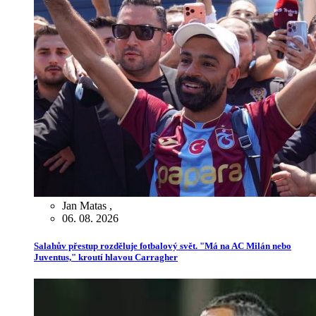
Jan Matas
,
06. 08. 2026
Salahův přestup rozděluje fotbalový svět. "Má na AC Milán nebo
Juventus," kroutí hlavou Carragher