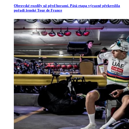
Obrovské rozdíly už před horami. Pátá etapa výrazně překreslila
pořadí ženské Tour de France