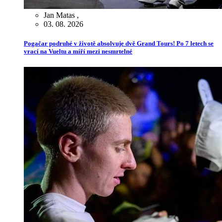
Jan Matas
,
03. 08. 2026
Pogačar podruhé v životě absolvuje dvě Grand Tours! Po 7 letech se
vrací na Vueltu a míří mezi nesmrtelné