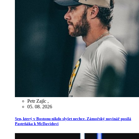
Petr Zajíc
,
05. 08. 2026
Sen, který v Bostonu nikdo slyšet nechce. Zámořský novinář posílá
Pastrňáka k McDavidovi