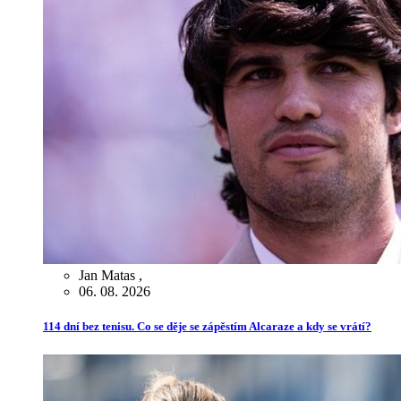
Jan Matas
,
06. 08. 2026
114 dní bez tenisu. Co se děje se zápěstím Alcaraze a kdy se vrátí?