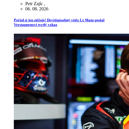
Petr Zajíc
,
06. 08. 2026
Pořád si jen stěžuje! Devítinásobný vítěz Le Mans poslal
Verstappenovi tvrdý vzkaz