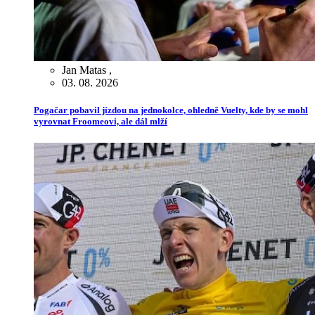
Jan Matas
,
03. 08. 2026
Pogačar pobavil jízdou na jednokolce, ohledně Vuelty, kde by se mohl
vyrovnat Froomeovi, ale dál mlží