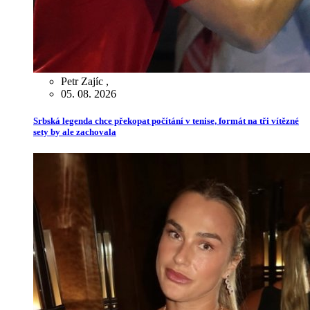
Petr Zajíc
,
05. 08. 2026
Srbská legenda chce překopat počítání v tenise, formát na tři vítězné
sety by ale zachovala