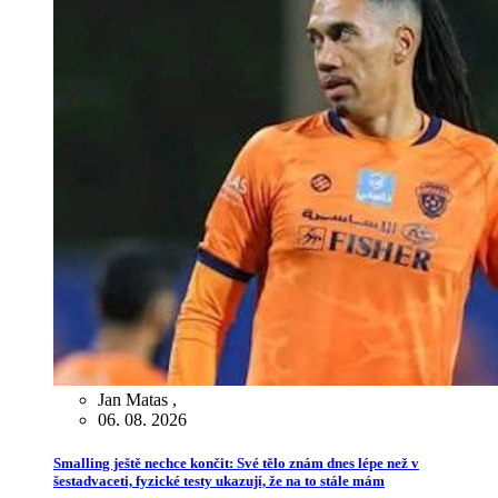
Jan Matas
,
06. 08. 2026
Smalling ještě nechce končit: Své tělo znám dnes lépe než v
šestadvaceti, fyzické testy ukazují, že na to stále mám