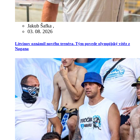
Jakub Šafka
,
03. 08. 2026
Litvínov oznámil nového trenéra. Tým povede olympijský vítěz z
Nagana