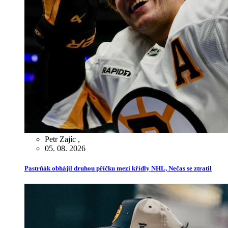
Petr Zajíc
,
05. 08. 2026
Pastrňák obhájil druhou příčku mezi křídly NHL, Nečas se ztratil