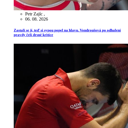
Petr Zajíc
,
06. 08. 2026
Zastali se jí, teď si sypou popel na hlavu. Vondroušová po odhalení
pravdy čelí drsné kritice