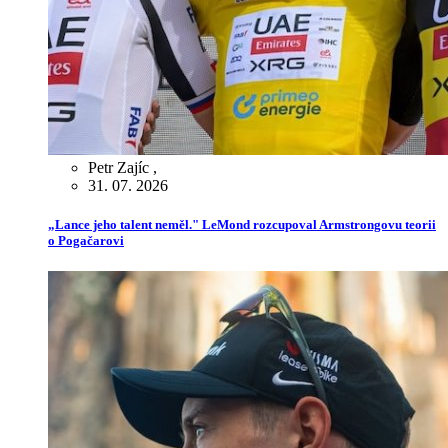
Petr Zajíc
,
31. 07. 2026
„Lance jeho talent neměl." LeMond rozcupoval Armstrongovu teorii
o Pogačarovi