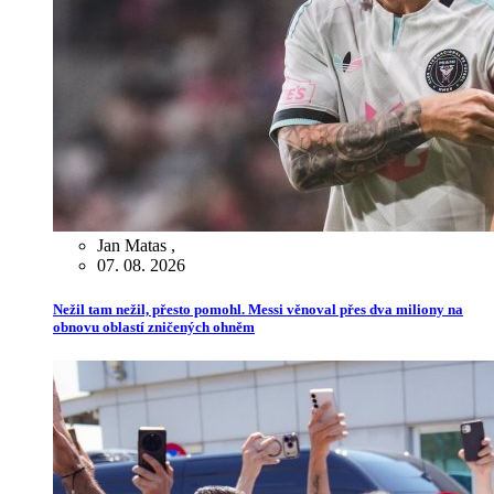
Jan Matas
,
07. 08. 2026
Nežil tam nežil, přesto pomohl. Messi věnoval přes dva miliony na
obnovu oblastí zničených ohněm