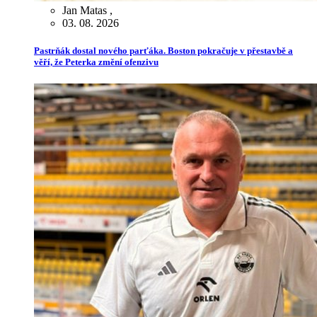
Jan Matas
,
03. 08. 2026
Pastrňák dostal nového parťáka. Boston pokračuje v přestavbě a
věří, že Peterka změní ofenzivu