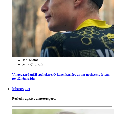
Jan Matas
,
30. 07. 2026
Vingegaard utišil spekulace. O konci kariéry zatím nechce slyšet ani
po těžkém pádu
Motorsport
Poslední zprávy z motorsportu