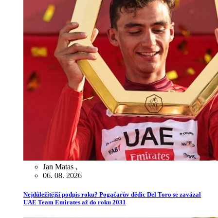
Jan Matas
,
06. 08. 2026
Nejdůležitější podpis roku? Pogačarův dědic Del Toro se zavázal
UAE Team Emirates až do roku 2031