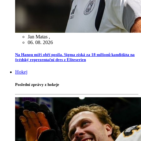
Jan Matas
,
06. 08. 2026
Na Hanou míří obří posila. Sigma získá za 18 milionů kandidáta na
švédský reprezentační dres z Eliteserien
Hokej
Poslední zprávy z hokeje