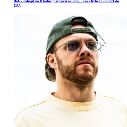
Rulík zahájil na Kladně přípravu na ledě, Jágr chyběl a odletěl do
USA