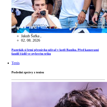
Jakub Šafka
,
02. 08. 2026
Pastrňák si letní přestávku užíval v kotli Baníku. Před kamerami
fandil řádil ve stylovém triku
Tenis
Poslední zprávy z tenisu