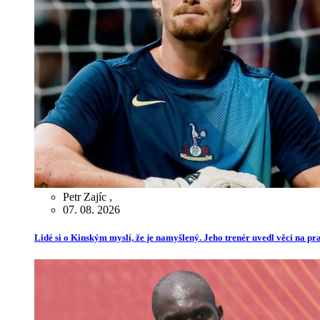
Petr Zajíc
,
07. 08. 2026
Lidé si o Kinským myslí, že je namyšlený. Jeho trenér uvedl věci na p