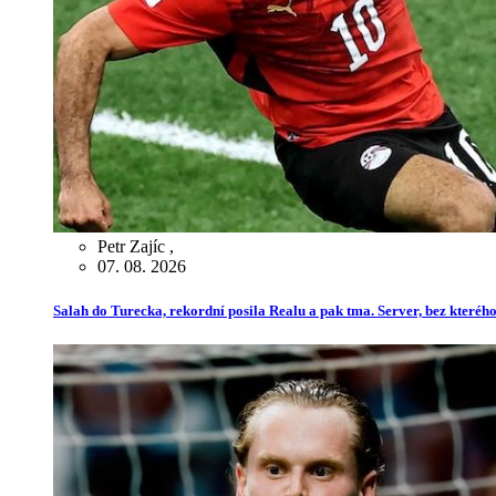
Petr Zajíc
,
07. 08. 2026
Salah do Turecka, rekordní posila Realu a pak tma. Server, bez kterého 