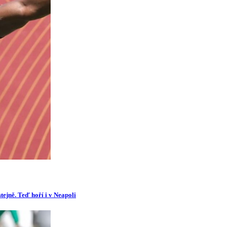
tejně. Teď hoří i v Neapoli