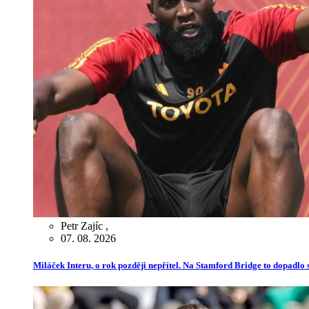
Petr Zajíc
,
07. 08. 2026
Miláček Interu, o rok později nepřítel. Na Stamford Bridge to dopadlo s