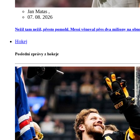
Jan Matas
,
07. 08. 2026
Nežil tam nežil, přesto pomohl. Messi věnoval přes dva miliony na ob
Hokej
Poslední zprávy z hokeje