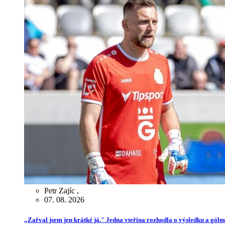
Petr Zajíc
,
07. 08. 2026
„Zařval jsem jen krátké já." Jedna vteřina rozhodla o výsledku a gól