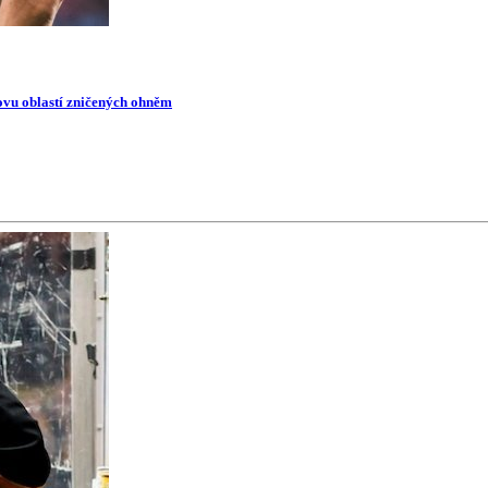
novu oblastí zničených ohněm