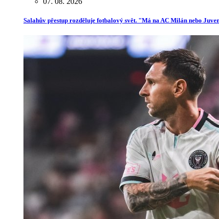
07. 08. 2026
Salahův přestup rozděluje fotbalový svět. "Má na AC Milán nebo Juve