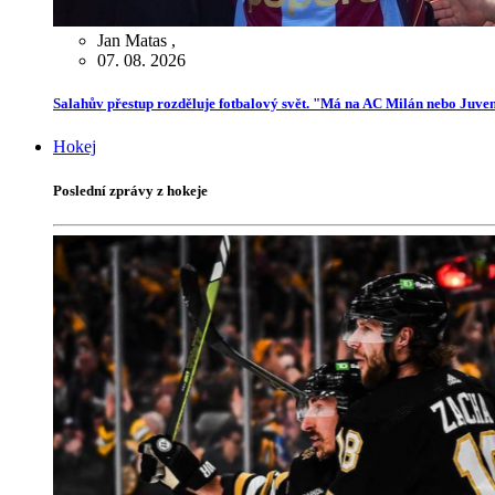
Jan Matas
,
07. 08. 2026
Salahův přestup rozděluje fotbalový svět. "Má na AC Milán nebo Juve
Hokej
Poslední zprávy z hokeje