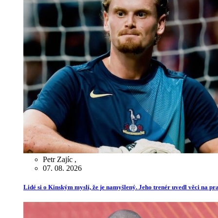
Petr Zajíc
,
07. 08. 2026
Lidé si o Kinským myslí, že je namyšlený. Jeho trenér uvedl věci na p