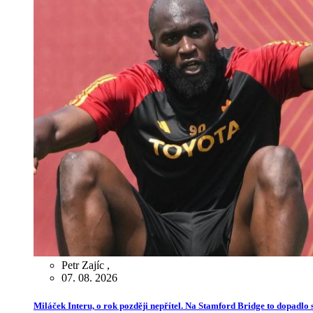
Petr Zajíc
,
07. 08. 2026
Miláček Interu, o rok později nepřítel. Na Stamford Bridge to dopadlo s