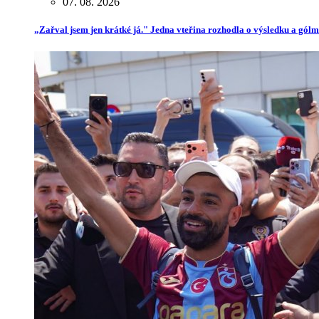
07. 08. 2026
„Zařval jsem jen krátké já." Jedna vteřina rozhodla o výsledku a gól