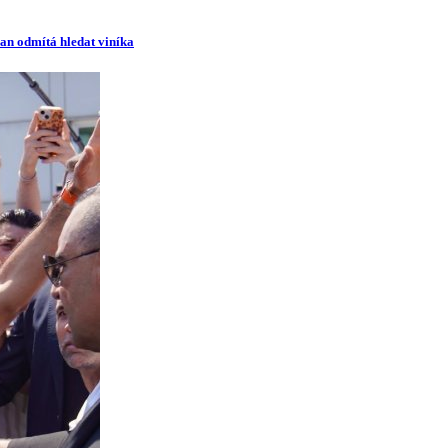
man odmítá hledat viníka