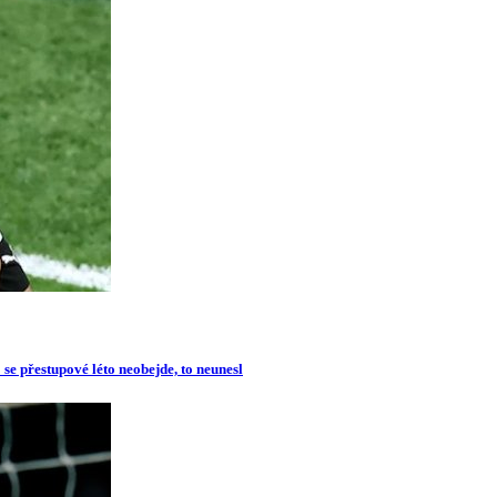
se přestupové léto neobejde, to neunesl