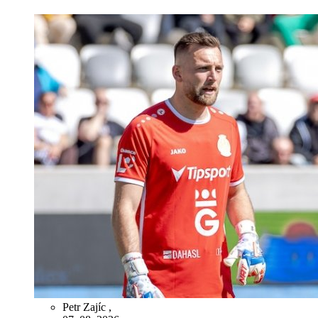
Petr Zajíc
,