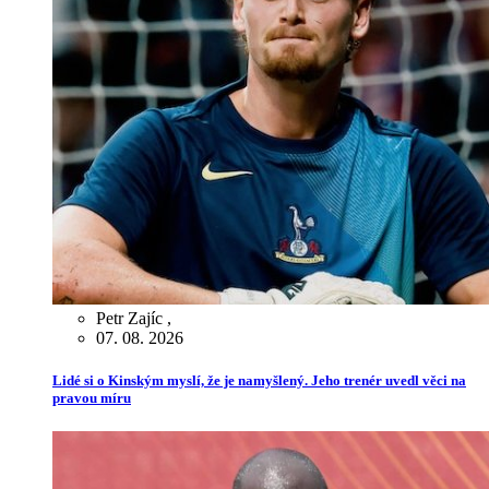
Petr Zajíc
,
07. 08. 2026
Lidé si o Kinským myslí, že je namyšlený. Jeho trenér uvedl věci na
pravou míru