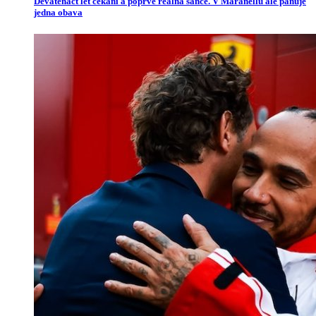
Devatenáct let čekání a poprvé reálná šance. V Maranellu ale panuje
jedna obava