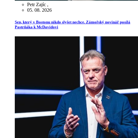
Petr Zajíc
,
05. 08. 2026
Sen, který v Bostonu nikdo slyšet nechce. Zámořský novinář posílá
Pastrňáka k McDavidovi