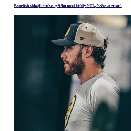
Pastrňák obhájil druhou příčku mezi křídly NHL, Nečas se ztratil