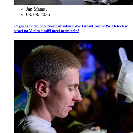
Jan Matas
,
03. 08. 2026
Pogačar podruhé v životě absolvuje dvě Grand Tours! Po 7 letech se
vrací na Vueltu a míří mezi nesmrtelné