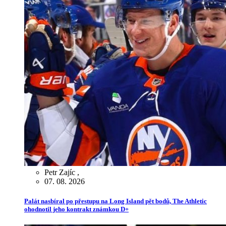
Petr Zajíc
,
07. 08. 2026
Palát nasbíral po přestupu na Long Island pět bodů, The Athletic
ohodnotil jeho kontrakt známkou D+