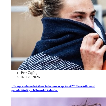
Petr Zajíc
,
07. 08. 2026
„To opravdu nedokážete informovat správně?" Navrátilová si
podala titulky o běloruské jedničce