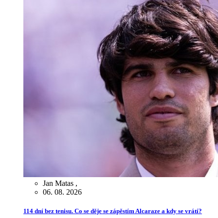
Jan Matas
,
06. 08. 2026
114 dní bez tenisu. Co se děje se zápěstím Alcaraze a kdy se vrátí?