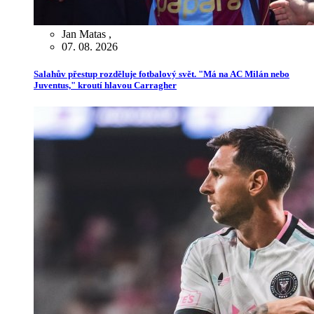
Jan Matas
,
07. 08. 2026
Salahův přestup rozděluje fotbalový svět. "Má na AC Milán nebo
Juventus," kroutí hlavou Carragher