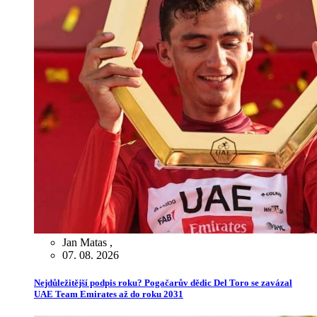
Jan Matas
,
07. 08. 2026
Nejdůležitější podpis roku? Pogačarův dědic Del Toro se zavázal
UAE Team Emirates až do roku 2031