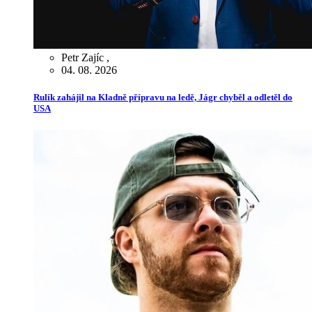
Petr Zajíc
,
04. 08. 2026
Rulík zahájil na Kladně přípravu na ledě, Jágr chyběl a odletěl do
USA