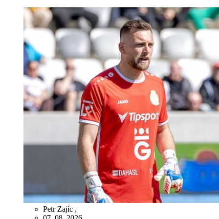
Petr Zajíc
,
07. 08. 2026