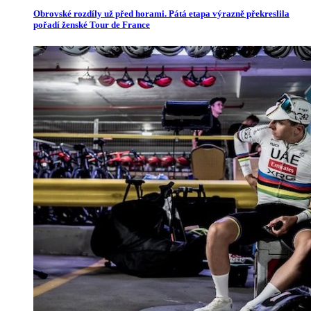
Obrovské rozdíly už před horami. Pátá etapa výrazně překreslila
pořadí ženské Tour de France