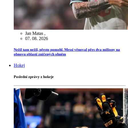
Jan Matas
,
07. 08. 2026
Nežil tam nežil, přesto pomohl. Messi věnoval přes dva miliony na
obnovu oblastí zničených ohněm
Hokej
Poslední zprávy z hokeje