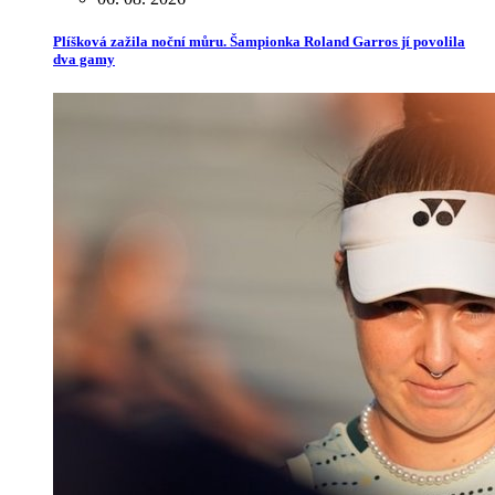
Plíšková zažila noční můru. Šampionka Roland Garros jí povolila
dva gamy