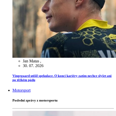
Jan Matas
,
30. 07. 2026
Vingegaard utišil spekulace. O konci kariéry zatím nechce slyšet ani
po těžkém pádu
Motorsport
Poslední zprávy z motorsportu