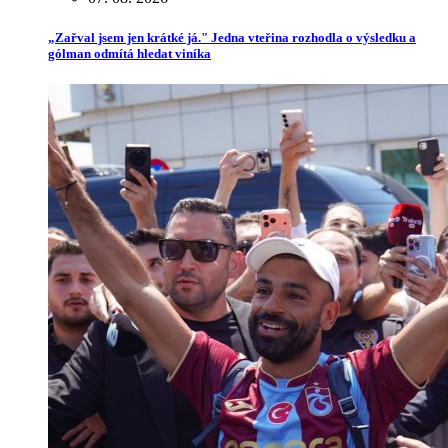
„Zařval jsem jen krátké já." Jedna vteřina rozhodla o výsledku a
gólman odmítá hledat viníka