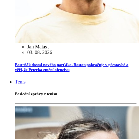
Jan Matas
,
03. 08. 2026
Pastrňák dostal nového parťáka. Boston pokračuje v přestavbě a
věří, že Peterka změní ofenzivu
Tenis
Poslední zprávy z tenisu