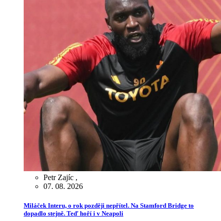
Petr Zajíc
,
07. 08. 2026
Miláček Interu, o rok později nepřítel. Na Stamford Bridge to
dopadlo stejně. Teď hoří i v Neapoli