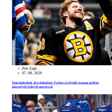
Petr Zajíc
,
07. 08. 2026
Osm hokejistů, dva fotbalisté. Forbes zveřejnil seznam nejlépe
placených českých sportovců