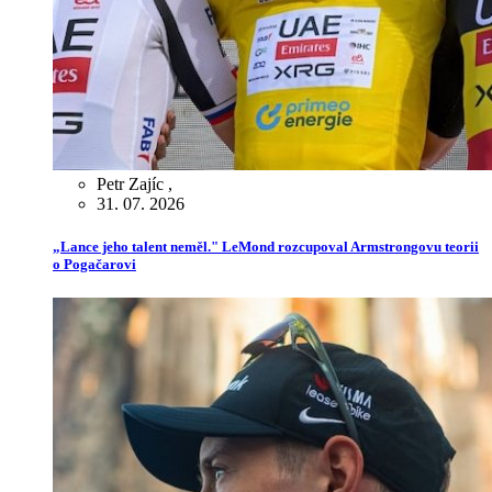
Petr Zajíc
,
31. 07. 2026
„Lance jeho talent neměl." LeMond rozcupoval Armstrongovu teorii
o Pogačarovi