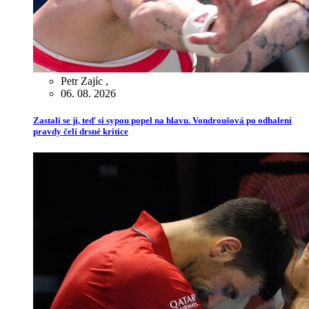
Petr Zajíc
,
06. 08. 2026
Zastali se jí, teď si sypou popel na hlavu. Vondroušová po odhalení
pravdy čelí drsné kritice