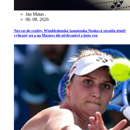
Jan Matas
,
06. 08. 2026
Návrat do reality. Wimbledonská šampionka Nosková ztratila téměř
vyhraný set a na Masters jde překvapivě z kola ven