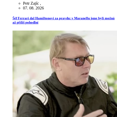
Petr Zajíc
,
07. 08. 2026
Šéf Ferrari dal Hamiltonovi za pravdu: v Maranellu jsme byli možná
až příliš pohodlní