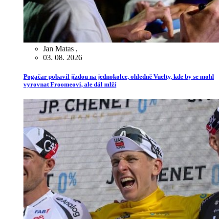
Jan Matas
,
03. 08. 2026
Pogačar pobavil jízdou na jednokolce, ohledně Vuelty, kde by se mohl
vyrovnat Froomeovi, ale dál mlží