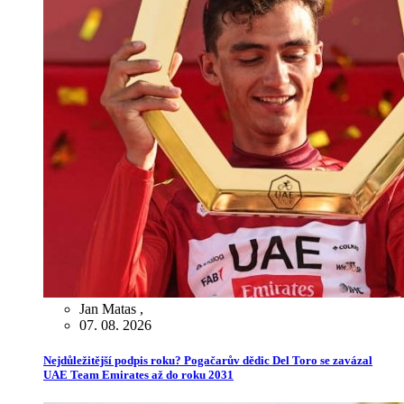
Jan Matas
,
07. 08. 2026
Nejdůležitější podpis roku? Pogačarův dědic Del Toro se zavázal
UAE Team Emirates až do roku 2031