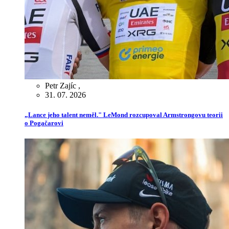
Petr Zajíc
,
31. 07. 2026
„Lance jeho talent neměl." LeMond rozcupoval Armstrongovu teorii
o Pogačarovi