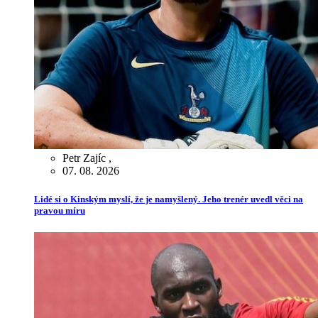
Petr Zajíc
,
07. 08. 2026
Lidé si o Kinským myslí, že je namyšlený. Jeho trenér uvedl věci na
pravou míru