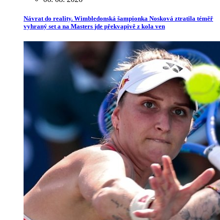
Návrat do reality. Wimbledonská šampionka Nosková ztratila téměř
vyhraný set a na Masters jde překvapivě z kola ven