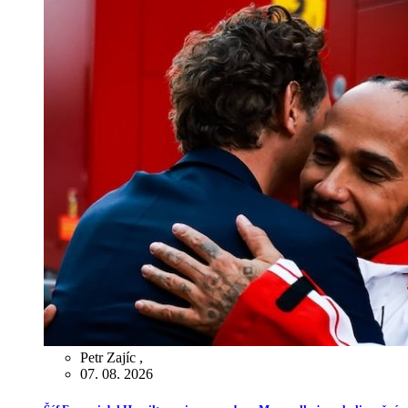
Petr Zajíc
,
07. 08. 2026