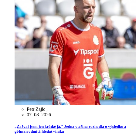
Petr Zajíc
,
07. 08. 2026
„Zařval jsem jen krátké já." Jedna vteřina rozhodla o výsledku a
gólman odmítá hledat viníka