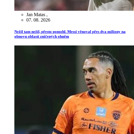
Jan Matas
,
07. 08. 2026
Nežil tam nežil, přesto pomohl. Messi věnoval přes dva miliony na
obnovu oblastí zničených ohněm