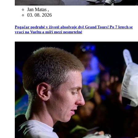
Jan Matas
,
03. 08. 2026
Pogačar podruhé v životě absolvuje dvě Grand Tours! Po 7 letech se
vrací na Vueltu a míří mezi nesmrtelné