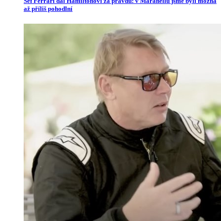
Šéf Ferrari dal Hamiltonovi za pravdu: v Maranellu jsme byli možná
až příliš pohodlní