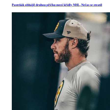
Pastrňák obhájil druhou příčku mezi křídly NHL, Nečas se ztratil