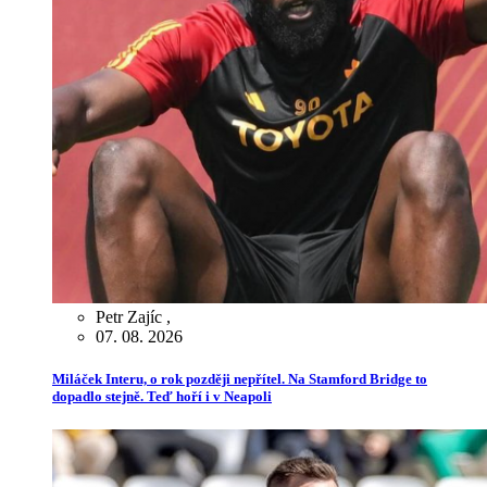
Petr Zajíc
,
07. 08. 2026
Miláček Interu, o rok později nepřítel. Na Stamford Bridge to
dopadlo stejně. Teď hoří i v Neapoli