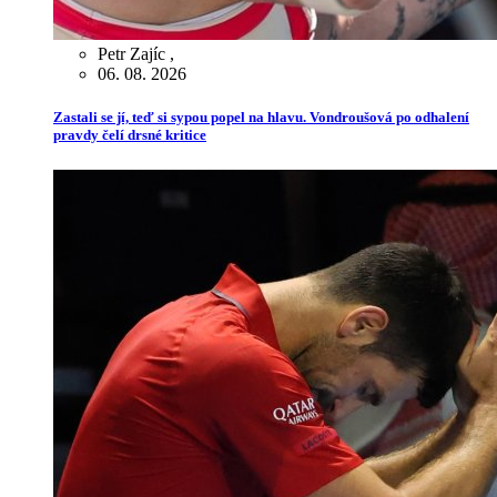
Petr Zajíc
,
06. 08. 2026
Zastali se jí, teď si sypou popel na hlavu. Vondroušová po odhalení
pravdy čelí drsné kritice