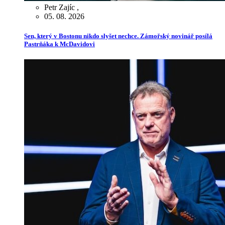
Petr Zajíc
,
05. 08. 2026
Sen, který v Bostonu nikdo slyšet nechce. Zámořský novinář posílá
Pastrňáka k McDavidovi