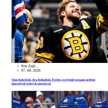
Petr Zajíc
,
07. 08. 2026
Osm hokejistů, dva fotbalisté. Forbes zveřejnil seznam nejlépe
placených českých sportovců