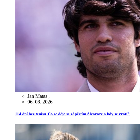
Jan Matas
,
06. 08. 2026
114 dní bez tenisu. Co se děje se zápěstím Alcaraze a kdy se vrátí?