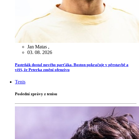
Jan Matas
,
03. 08. 2026
Pastrňák dostal nového parťáka. Boston pokračuje v přestavbě a
věří, že Peterka změní ofenzivu
Tenis
Poslední zprávy z tenisu