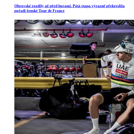
Obrovské rozdíly už před horami. Pátá etapa výrazně překreslila
pořadí ženské Tour de France