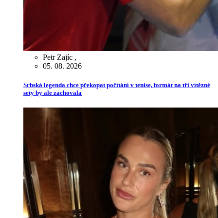
Petr Zajíc
,
05. 08. 2026
Srbská legenda chce překopat počítání v tenise, formát na tři vítězné
sety by ale zachovala