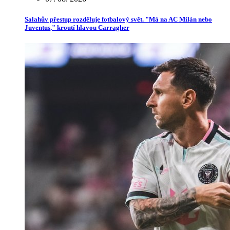
Salahův přestup rozděluje fotbalový svět. "Má na AC Milán nebo
Juventus," kroutí hlavou Carragher