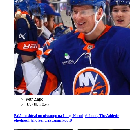
Petr Zajíc
,
07. 08. 2026
Palát nasbíral po přestupu na Long Island pět bodů, The Athletic
ohodnotil jeho kontrakt známkou D+