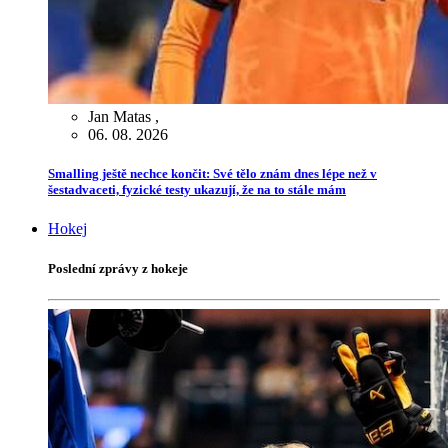
Jan Matas
,
06. 08. 2026
Smalling ještě nechce končit: Své tělo znám dnes lépe než v
šestadvaceti, fyzické testy ukazují, že na to stále mám
Hokej
Poslední zprávy z hokeje