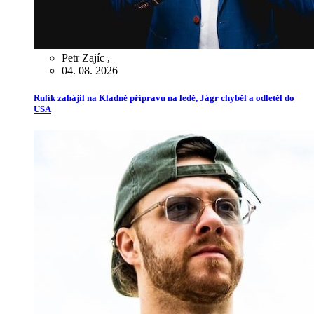
Petr Zajíc
,
04. 08. 2026
Rulík zahájil na Kladně přípravu na ledě, Jágr chyběl a odletěl do
USA