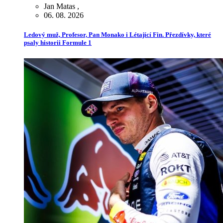
Jan Matas
,
06. 08. 2026
Ledový muž, Profesor, Pan Monako i Létající Fin. Přezdívky, které
psaly historii Formule 1