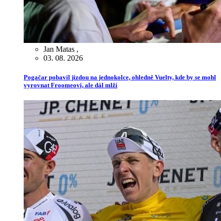
Jan Matas
,
03. 08. 2026
Pogačar pobavil jízdou na jednokolce, ohledně Vuelty, kde by se mohl
vyrovnat Froomeovi, ale dál mlží