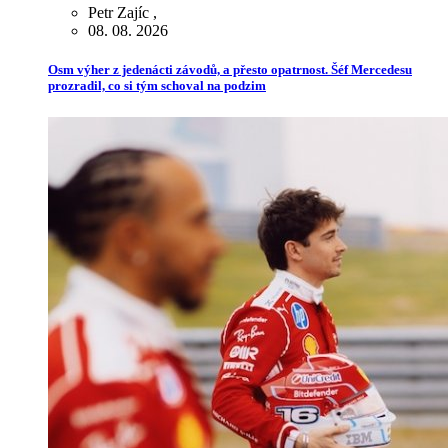
Petr Zajíc
,
08. 08. 2026
Osm výher z jedenácti závodů, a přesto opatrnost. Šéf Mercedesu
prozradil, co si tým schoval na podzim