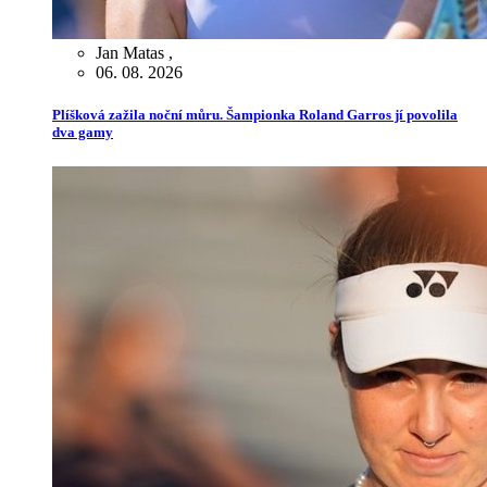
Jan Matas
,
06. 08. 2026
Plíšková zažila noční můru. Šampionka Roland Garros jí povolila
dva gamy