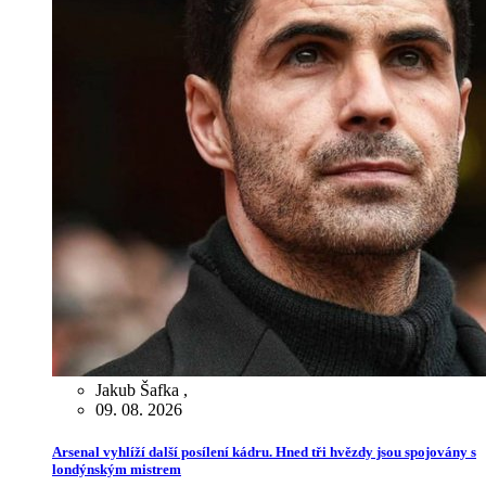
Jakub Šafka
,
09. 08. 2026
Arsenal vyhlíží další posílení kádru. Hned tři hvězdy jsou spojovány s
londýnským mistrem