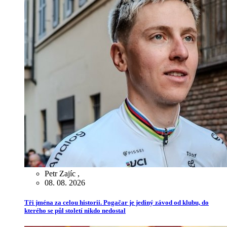
Petr Zajíc
,
08. 08. 2026
Tři jména za celou historii. Pogačar je jediný závod od klubu, do
kterého se půl století nikdo nedostal