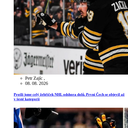
Petr Zajíc
,
08. 08. 2026
Prošli jsme celý žebříček NHL odshora dolů. První Čech se objevil až
v šesté kategorii