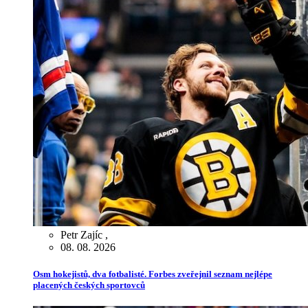
Petr Zajíc
,
08. 08. 2026
Osm hokejistů, dva fotbalisté. Forbes zveřejnil seznam nejlépe
placených českých sportovců