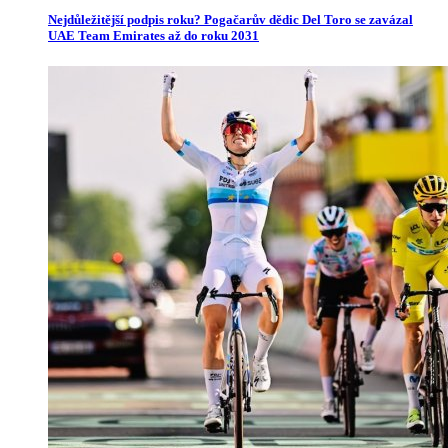
Nejdůležitější podpis roku? Pogačarův dědic Del Toro se zavázal
UAE Team Emirates až do roku 2031