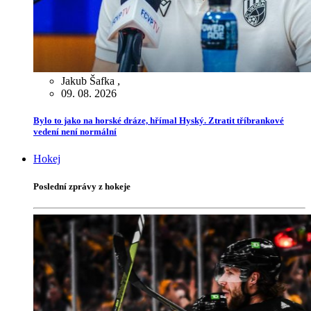
Jakub Šafka
,
09. 08. 2026
Bylo to jako na horské dráze, hřímal Hyský. Ztratit tříbrankové
vedení není normální
Hokej
Poslední zprávy z hokeje