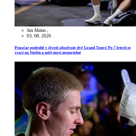
Jan Matas
,
03. 08. 2026
Pogačar podruhé v životě absolvuje dvě Grand Tours! Po 7 letech se
vrací na Vueltu a míří mezi nesmrtelné