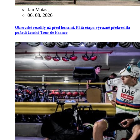
Jan Matas
,
06. 08. 2026
Obrovské rozdíly už před horami. Pátá etapa výrazně překreslila
pořadí ženské Tour de France