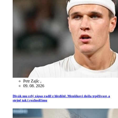
Petr Zajíc
,
09. 08. 2026
Divák mu celý zápas radil z hlediště. Menšíkovi došla trpělivost, a
stejně tak i rozhodčímu