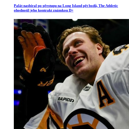
Palát nasbíral po přestupu na Long Island pět bodů, The Athletic
ohodnotil jeho kontrakt známkou D+