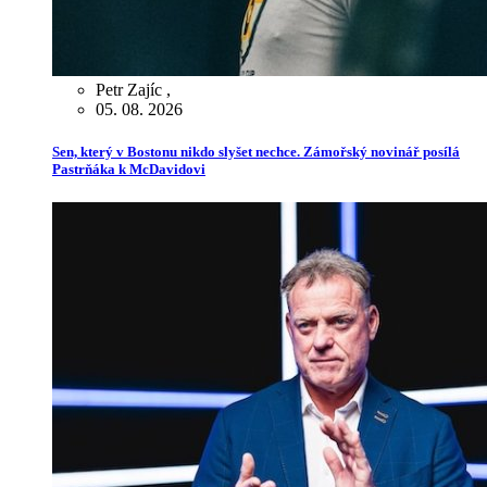
Petr Zajíc
,
05. 08. 2026
Sen, který v Bostonu nikdo slyšet nechce. Zámořský novinář posílá
Pastrňáka k McDavidovi