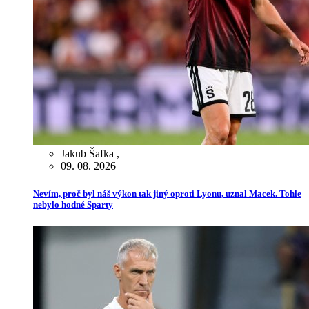
Jakub Šafka
,
09. 08. 2026
Nevím, proč byl náš výkon tak jiný oproti Lyonu, uznal Macek. Tohle
nebylo hodné Sparty