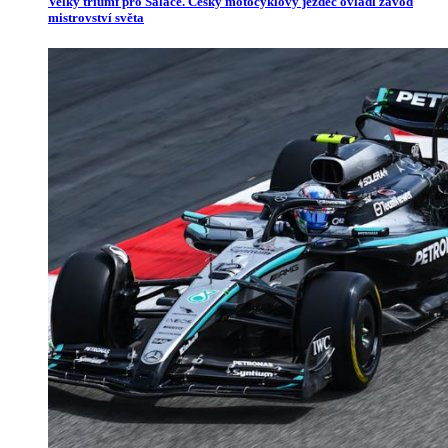
Velký triumf pro Salače. Český motocyklový jezdec ovládl závod
mistrovství světa