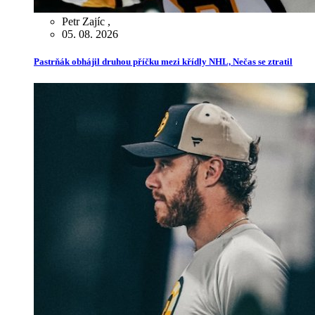
Petr Zajíc
,
05. 08. 2026
Pastrňák obhájil druhou příčku mezi křídly NHL, Nečas se ztratil