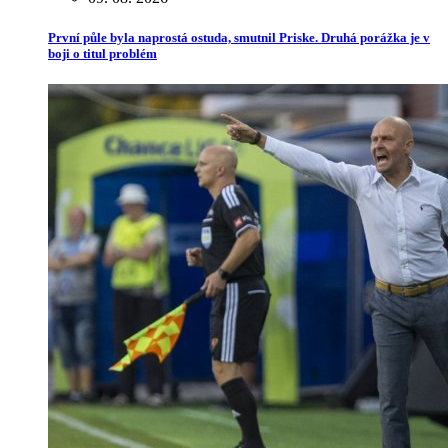
První půle byla naprostá ostuda, smutnil Priske. Druhá porážka je v
boji o titul problém