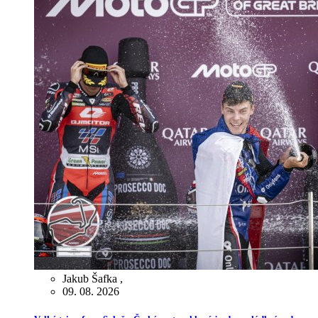
Jakub Šafka
,
09. 08. 2026