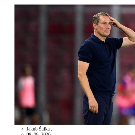
Jakub Šafka
,
09. 08. 2026