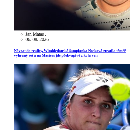
Jan Matas
,
06. 08. 2026
Návrat do reality. Wimbledonská šampionka Nosková ztratila téměř
vyhraný set a na Masters jde překvapivě z kola ven