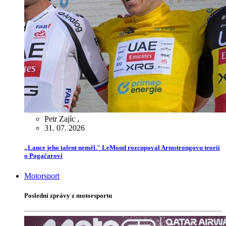
Petr Zajíc
,
31. 07. 2026
„Lance jeho talent neměl." LeMond rozcupoval Armstrongovu teorii
o Pogačarovi
Motorsport
Poslední zprávy z motorsportu