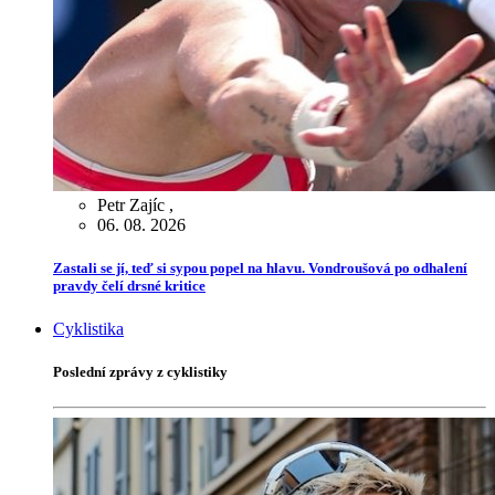
Petr Zajíc
,
06. 08. 2026
Zastali se jí, teď si sypou popel na hlavu. Vondroušová po odhalení
pravdy čelí drsné kritice
Cyklistika
Poslední zprávy z cyklistiky