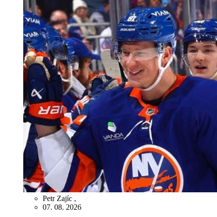
Petr Zajíc
,
07. 08. 2026