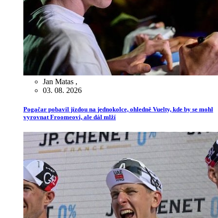
Jan Matas
,
03. 08. 2026
Pogačar pobavil jízdou na jednokolce, ohledně Vuelty, kde by se mohl
vyrovnat Froomeovi, ale dál mlží