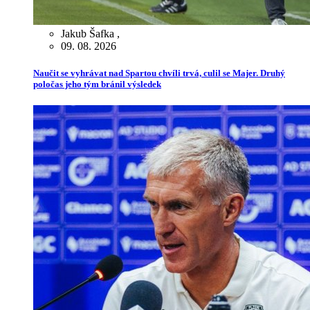
Jakub Šafka
,
09. 08. 2026
Naučit se vyhrávat nad Spartou chvíli trvá, culil se Majer. Druhý
poločas jeho tým bránil výsledek