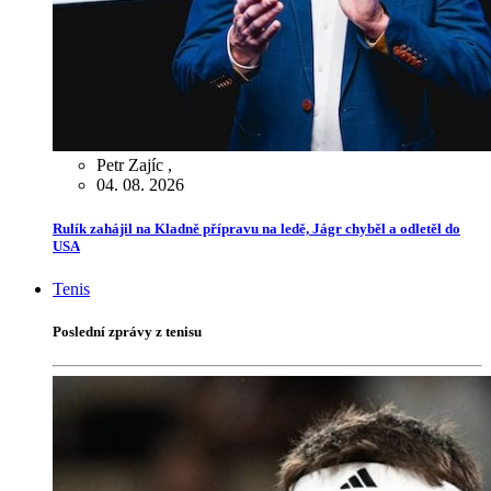
Petr Zajíc
,
04. 08. 2026
Rulík zahájil na Kladně přípravu na ledě, Jágr chyběl a odletěl do
USA
Tenis
Poslední zprávy z tenisu