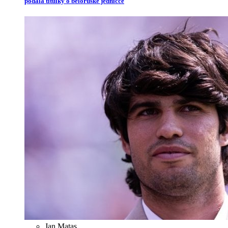
podala titulky o běloruské jedničce
Jan Matas
,