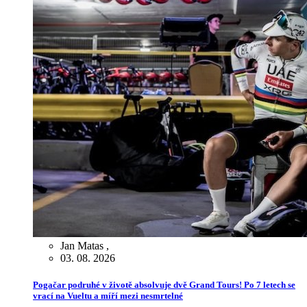
Jan Matas
,
03. 08. 2026
Pogačar podruhé v životě absolvuje dvě Grand Tours! Po 7 letech se
vrací na Vueltu a míří mezi nesmrtelné