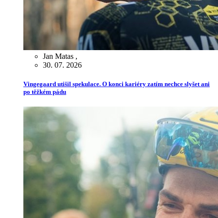
Jan Matas
,
30. 07. 2026
Vingegaard utišil spekulace. O konci kariéry zatím nechce slyšet ani
po těžkém pádu