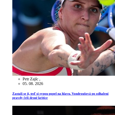
Petr Zajíc
,
05. 08. 2026
Zastali se jí, teď si sypou popel na hlavu. Vondroušová po odhalení
pravdy čelí drsné kritice