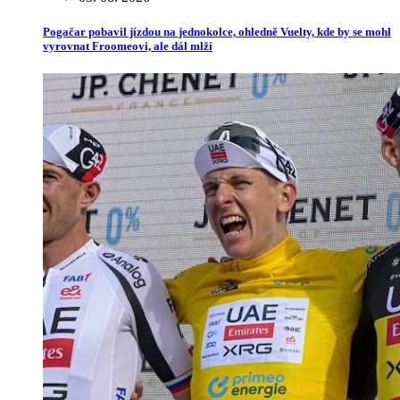
Pogačar pobavil jízdou na jednokolce, ohledně Vuelty, kde by se mohl
vyrovnat Froomeovi, ale dál mlží