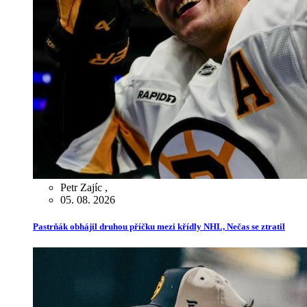
Petr Zajíc
,
05. 08. 2026
Pastrňák obhájil druhou příčku mezi křídly NHL, Nečas se ztratil