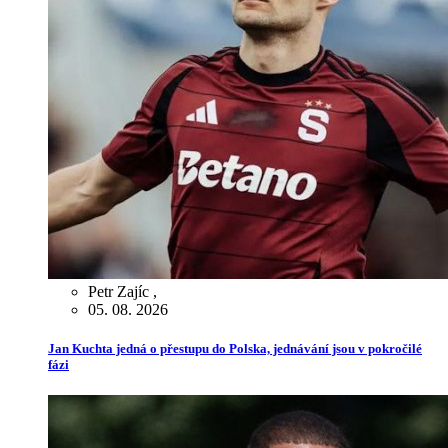
Petr Zajíc
,
05. 08. 2026
Jan Kuchta jedná o přestupu do Polska, jednávání jsou v pokročilé
fázi