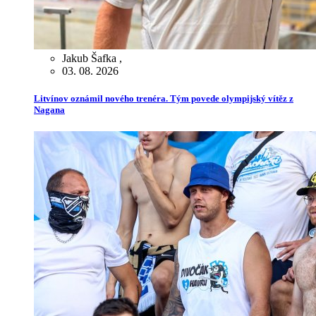
Jakub Šafka
,
03. 08. 2026
Litvínov oznámil nového trenéra. Tým povede olympijský vítěz z
Nagana