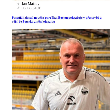
Jan Matas
,
03. 08. 2026
Pastrňák dostal nového parťáka. Boston pokračuje v přestavbě a
věří, že Peterka změní ofenzivu