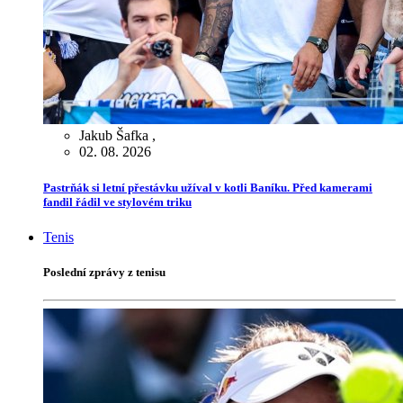
Jakub Šafka
,
02. 08. 2026
Pastrňák si letní přestávku užíval v kotli Baníku. Před kamerami
fandil řádil ve stylovém triku
Tenis
Poslední zprávy z tenisu