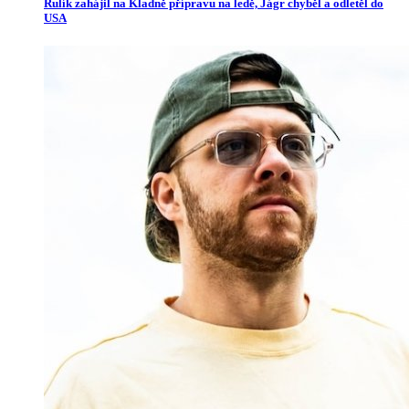
Rulík zahájil na Kladně přípravu na ledě, Jágr chyběl a odletěl do
USA