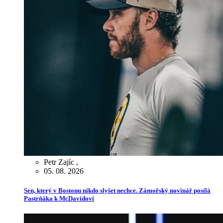
Petr Zajíc
,
05. 08. 2026
Sen, který v Bostonu nikdo slyšet nechce. Zámořský novinář posílá
Pastrňáka k McDavidovi