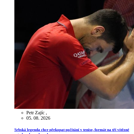
Petr Zajíc
,
05. 08. 2026
Srbská legenda chce překopat počítání v tenise, formát na tři vítězné