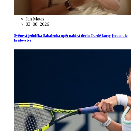
Jan Matas
,
03. 08. 2026
Světová jednička Sabalenka opět nabírá dech: Tvrdé kurty jsou moje
království