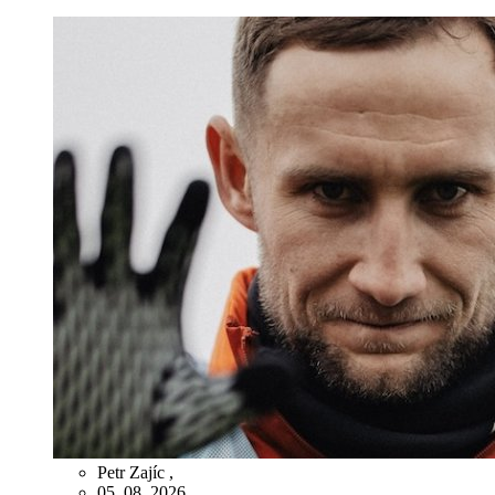
Petr Zajíc
,
05. 08. 2026