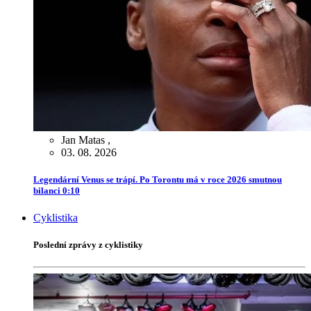
Jan Matas
,
03. 08. 2026
Legendární Venus se trápí. Po Torontu má v roce 2026 smutnou
bilanci 0:10
Cyklistika
Poslední zprávy z cyklistiky