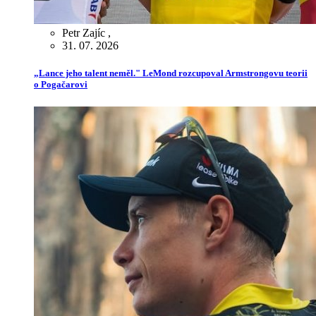
Petr Zajíc
,
31. 07. 2026
„Lance jeho talent neměl." LeMond rozcupoval Armstrongovu teorii
o Pogačarovi