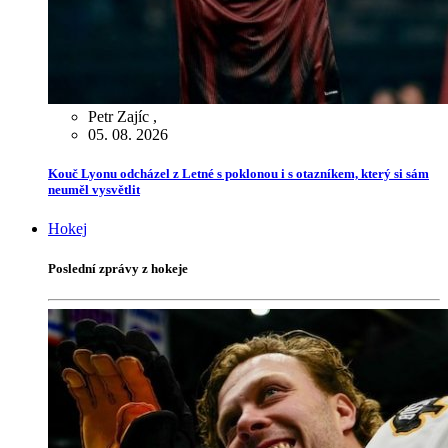
Petr Zajíc
,
05. 08. 2026
Kouč Lyonu odcházel z Letné s poklonou i s otazníkem, který si sám
neuměl vysvětlit
Hokej
Poslední zprávy z hokeje