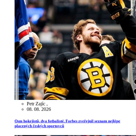
Petr Zajíc
,
08. 08. 2026
Osm hokejistů, dva fotbalisté. Forbes zveřejnil seznam nejlépe
placených českých sportovců