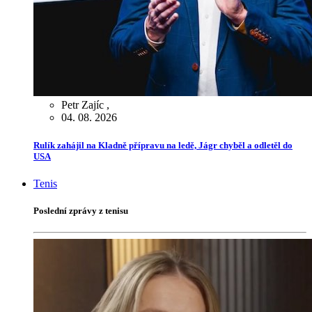
Petr Zajíc
,
04. 08. 2026
Rulík zahájil na Kladně přípravu na ledě, Jágr chyběl a odletěl do
USA
Tenis
Poslední zprávy z tenisu