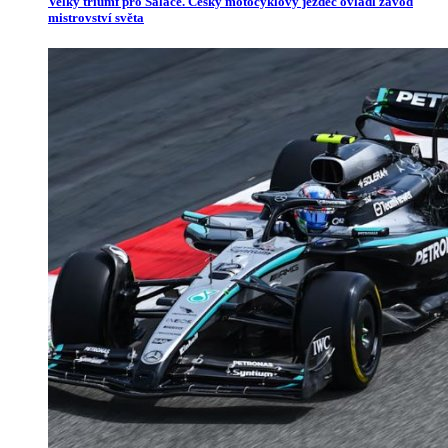
Velký triumf pro Salače. Český motocyklový jezdec ovládl závod
mistrovství světa