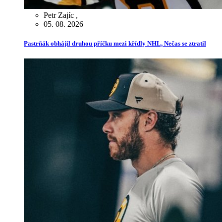
Petr Zajíc
,
05. 08. 2026
Pastrňák obhájil druhou příčku mezi křídly NHL, Nečas se ztratil