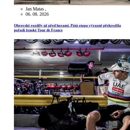
Jan Matas
,
06. 08. 2026
Obrovské rozdíly už před horami. Pátá etapa výrazně překreslila
pořadí ženské Tour de France