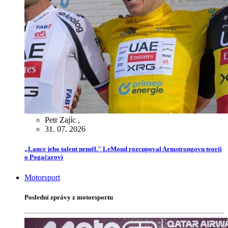
Petr Zajíc
,
31. 07. 2026
„Lance jeho talent neměl." LeMond rozcupoval Armstrongovu teorii
o Pogačarovi
Motorsport
Poslední zprávy z motorsportu