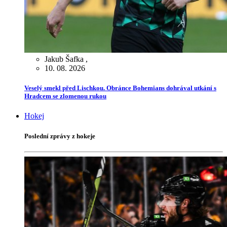
Jakub Šafka
,
10. 08. 2026
Veselý smekl před Lischkou. Obránce Bohemians dohrával utkání s
Hradcem se zlomenou rukou
Hokej
Poslední zprávy z hokeje