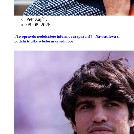
Petr Zajíc
,
08. 08. 2026
„To opravdu nedokážete informovat správně?" Navrátilová si
podala titulky o běloruské jedničce