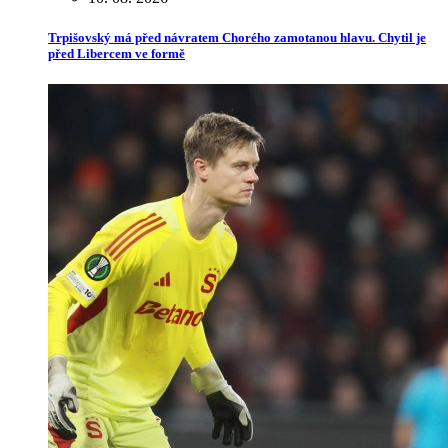
Trpišovský má před návratem Chorého zamotanou hlavu. Chytil je
před Libercem ve formě