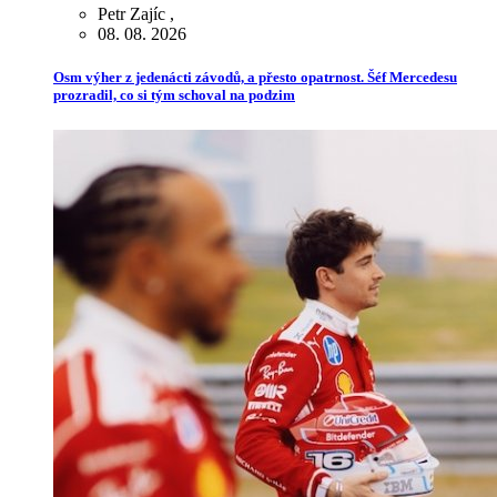
Petr Zajíc
,
08. 08. 2026
Osm výher z jedenácti závodů, a přesto opatrnost. Šéf Mercedesu
prozradil, co si tým schoval na podzim