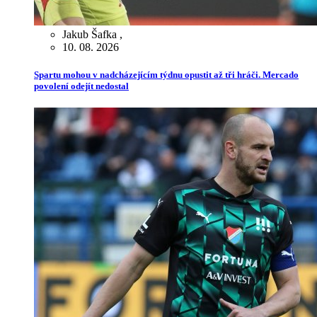
Jakub Šafka
,
10. 08. 2026
Spartu mohou v nadcházejícím týdnu opustit až tři hráči. Mercado
povolení odejít nedostal