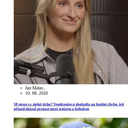
Jan Matas
,
10. 08. 2026
58 stran vs. úplné ticho? Vondroušová doplatila na fatální chybu, její
případ ukázal propast mezi tenisem a fotbalem