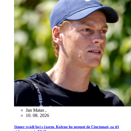
Jan Matas
,
10. 08. 2026
Sinner svádí boj s časem. Koleno ho nepustí do Cincinnati, za tři