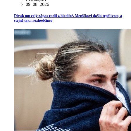
09. 08. 2026
Divák mu celý zápas radil z hlediště. Menšíkovi došla trpělivost, a
stejně tak i rozhodčímu