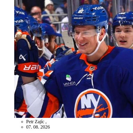
Petr Zajíc
,
07. 08. 2026