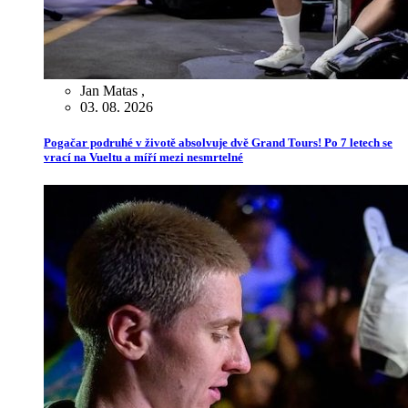
Jan Matas
,
03. 08. 2026
Pogačar podruhé v životě absolvuje dvě Grand Tours! Po 7 letech se
vrací na Vueltu a míří mezi nesmrtelné