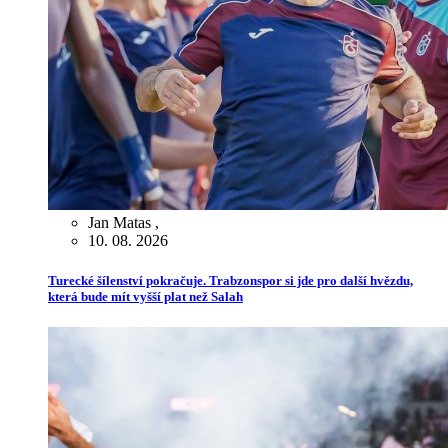
Jan Matas
,
10. 08. 2026
Turecké šílenství pokračuje. Trabzonspor si jde pro další hvězdu,
která bude mít vyšší plat než Salah