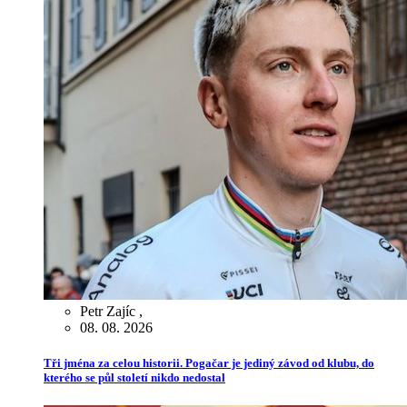
Petr Zajíc
,
08. 08. 2026
Tři jména za celou historii. Pogačar je jediný závod od klubu, do
kterého se půl století nikdo nedostal