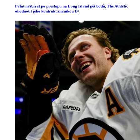
Palát nasbíral po přestupu na Long Island pět bodů, The Athletic
ohodnotil jeho kontrakt známkou D+