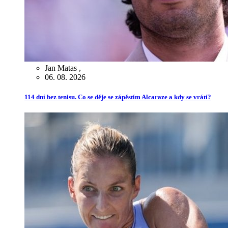
Jan Matas
,
06. 08. 2026
114 dní bez tenisu. Co se děje se zápěstím Alcaraze a kdy se vrátí?