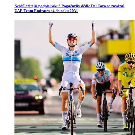
Nejdůležitější podpis roku? Pogačarův dědic Del Toro se zavázal
UAE Team Emirates až do roku 2031