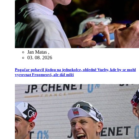
Jan Matas
,
03. 08. 2026
Pogačar pobavil jízdou na jednokolce, ohledně Vuelty, kde by se mohl
vyrovnat Froomeovi, ale dál mlží