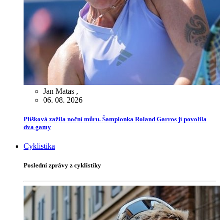
Jan Matas
,
06. 08. 2026
Plíšková zažila noční můru. Šampionka Roland Garros jí povolila
dva gamy
Cyklistika
Poslední zprávy z cyklistiky