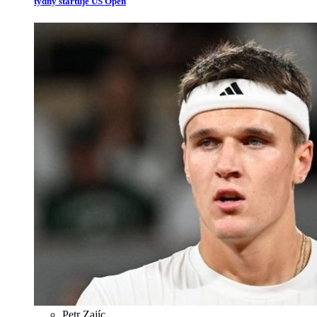
týdny startuje US Open
Petr Zajíc
,