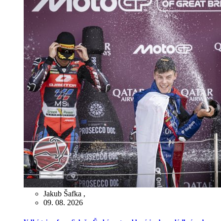
Jakub Šafka
,
09. 08. 2026