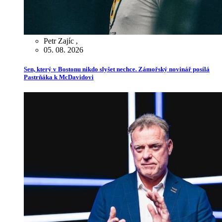
Petr Zajíc
,
05. 08. 2026
Sen, který v Bostonu nikdo slyšet nechce. Zámořský novinář posílá
Pastrňáka k McDavidovi