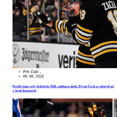
Petr Zajíc
,
08. 08. 2026
Prošli jsme celý žebříček NHL odshora dolů. První Čech se objevil až
v šesté kategorii