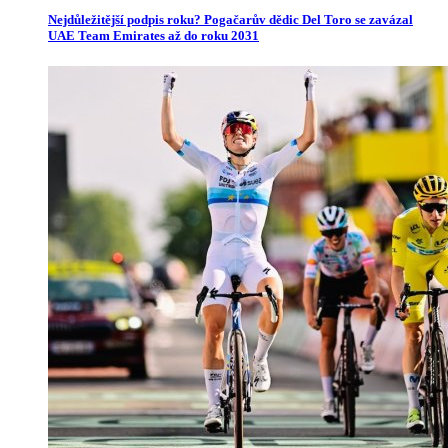
Nejdůležitější podpis roku? Pogačarův dědic Del Toro se zavázal
UAE Team Emirates až do roku 2031