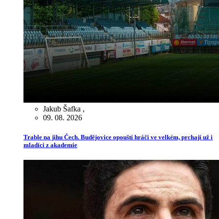
Jakub Šafka
,
09. 08. 2026
Trable na jihu Čech. Budějovice opouští hráči ve velkém, prchají už i
mladíci z akademie