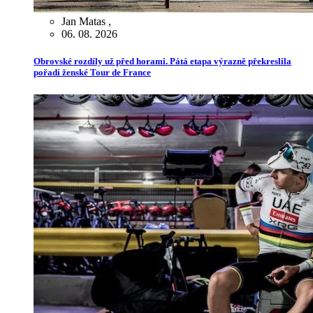
Jan Matas
,
06. 08. 2026
Obrovské rozdíly už před horami. Pátá etapa výrazně překreslila
pořadí ženské Tour de France