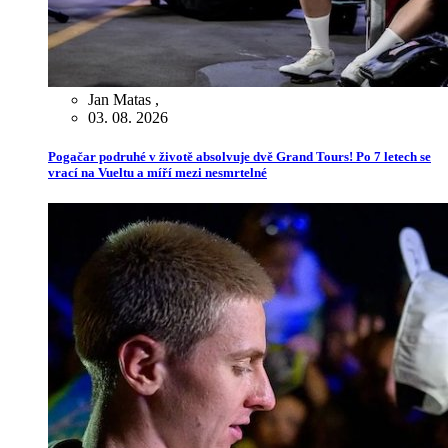
Jan Matas
,
03. 08. 2026
Pogačar podruhé v životě absolvuje dvě Grand Tours! Po 7 letech se
vrací na Vueltu a míří mezi nesmrtelné