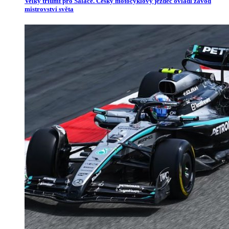
Velký triumf pro Salače. Český motocyklový jezdec ovládl závod
mistrovství světa