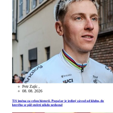
Petr Zajíc
,
08. 08. 2026
Tři jména za celou historii. Pogačar je jediný závod od klubu, do
kterého se půl století nikdo nedostal