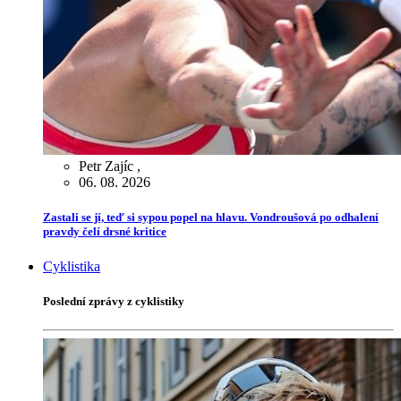
Petr Zajíc
,
06. 08. 2026
Zastali se jí, teď si sypou popel na hlavu. Vondroušová po odhalení
pravdy čelí drsné kritice
Cyklistika
Poslední zprávy z cyklistiky