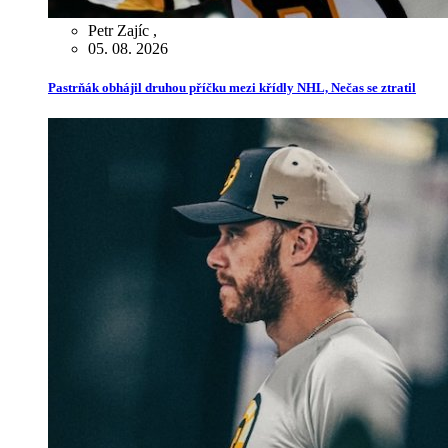
Petr Zajíc
,
05. 08. 2026
Pastrňák obhájil druhou příčku mezi křídly NHL, Nečas se ztratil