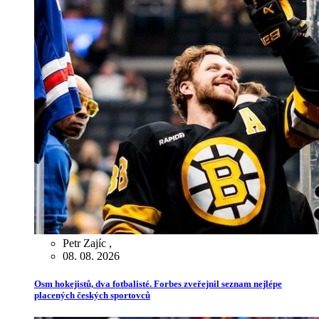
Petr Zajíc
,
08. 08. 2026
Osm hokejistů, dva fotbalisté. Forbes zveřejnil seznam nejlépe
placených českých sportovců