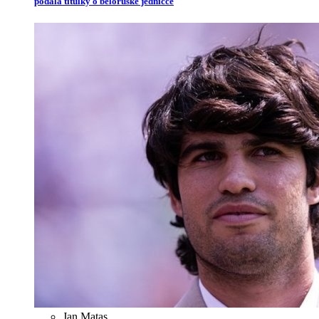
podala titulky o běloruské jedničce
Jan Matas
,