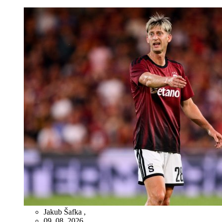
Jakub Šafka
,
09. 08. 2026