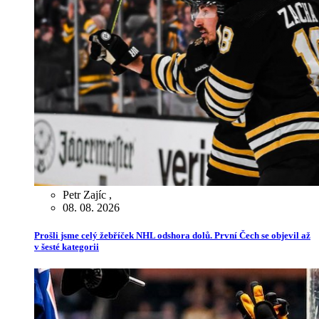
Petr Zajíc
,
08. 08. 2026
Prošli jsme celý žebříček NHL odshora dolů. První Čech se objevil až
v šesté kategorii