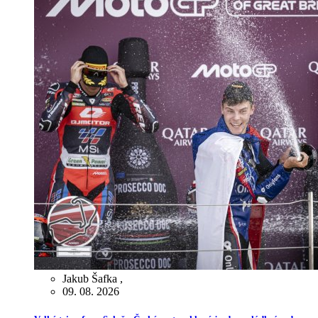
Jakub Šafka
,
09. 08. 2026