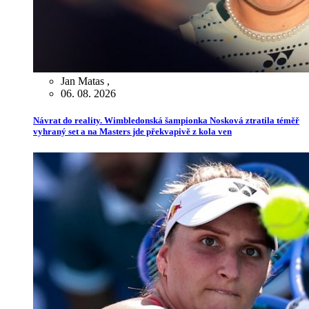
Jan Matas
,
06. 08. 2026
Návrat do reality. Wimbledonská šampionka Nosková ztratila téměř
vyhraný set a na Masters jde překvapivě z kola ven