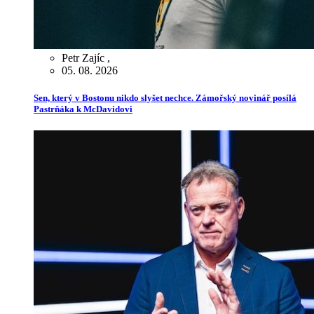
Petr Zajíc
,
05. 08. 2026
Sen, který v Bostonu nikdo slyšet nechce. Zámořský novinář posílá
Pastrňáka k McDavidovi