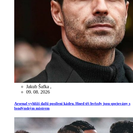
Jakub Šafka
,
09. 08. 2026
Arsenal vyhlíží další posílení kádru. Hned tři hvězdy jsou spojovány s
londýnským mistrem