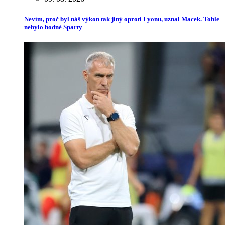
Nevím, proč byl náš výkon tak jiný oproti Lyonu, uznal Macek. Tohle
nebylo hodné Sparty