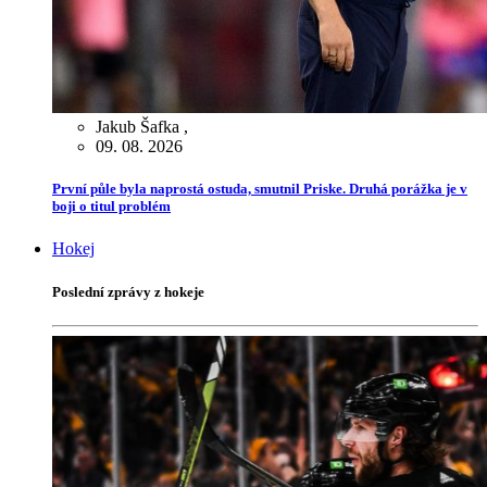
Jakub Šafka
,
09. 08. 2026
První půle byla naprostá ostuda, smutnil Priske. Druhá porážka je v
boji o titul problém
Hokej
Poslední zprávy z hokeje