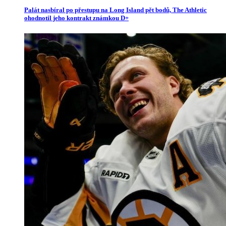
Palát nasbíral po přestupu na Long Island pět bodů, The Athletic
ohodnotil jeho kontrakt známkou D+