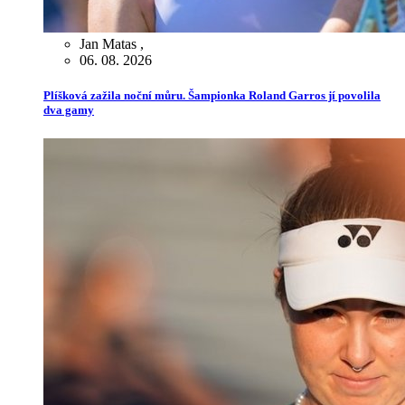
Jan Matas
,
06. 08. 2026
Plíšková zažila noční můru. Šampionka Roland Garros jí povolila
dva gamy