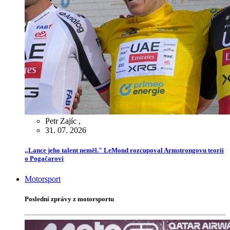
Petr Zajíc
,
31. 07. 2026
„Lance jeho talent neměl." LeMond rozcupoval Armstrongovu teorii
o Pogačarovi
Motorsport
Poslední zprávy z motorsportu