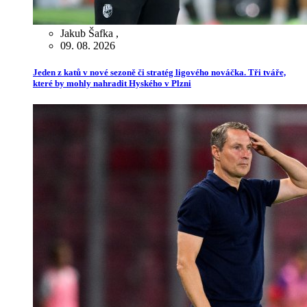
Jakub Šafka
,
09. 08. 2026
Jeden z katů v nové sezoně či stratég ligového nováčka. Tři tváře,
které by mohly nahradit Hyského v Plzni