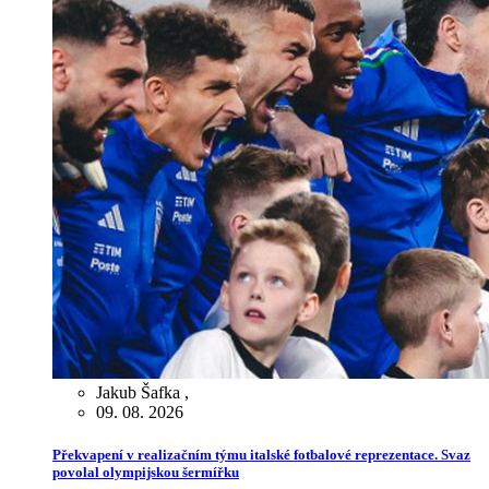
Jakub Šafka
,
09. 08. 2026
Překvapení v realizačním týmu italské fotbalové reprezentace. Svaz
povolal olympijskou šermířku