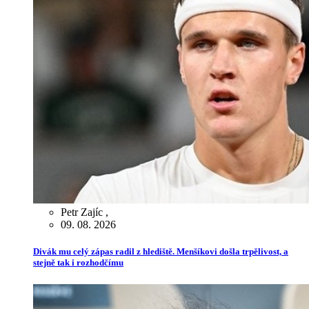
Petr Zajíc
,
09. 08. 2026
Divák mu celý zápas radil z hlediště. Menšíkovi došla trpělivost, a
stejně tak i rozhodčímu