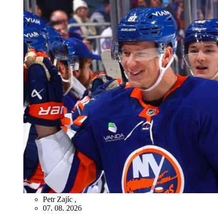
Petr Zajíc
,
07. 08. 2026