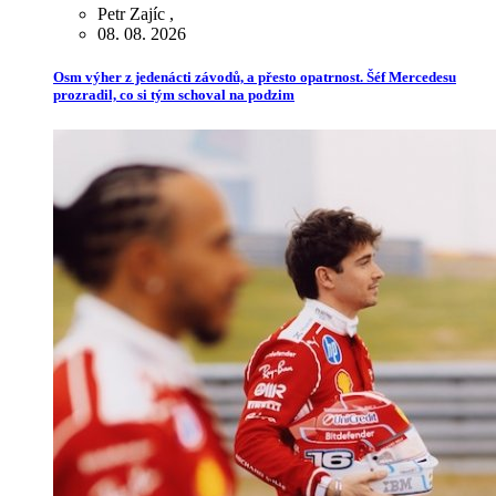
Petr Zajíc
,
08. 08. 2026
Osm výher z jedenácti závodů, a přesto opatrnost. Šéf Mercedesu
prozradil, co si tým schoval na podzim