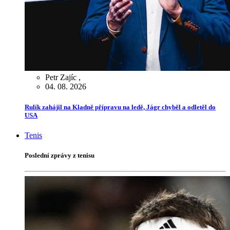
Petr Zajíc
,
04. 08. 2026
Rulík zahájil na Kladně přípravu na ledě, Jágr chyběl a odletěl do
USA
Tenis
Poslední zprávy z tenisu