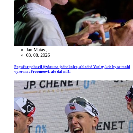
Jan Matas
,
03. 08. 2026
Pogačar pobavil jízdou na jednokolce, ohledně Vuelty, kde by se mohl
vyrovnat Froomeovi, ale dál mlží