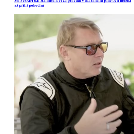
Šéf Ferrari dal Hamiltonovi za pravdu: v Maranellu jsme byli možná
až příliš pohodlní