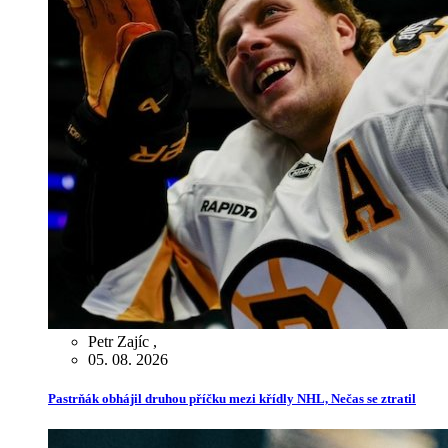
Petr Zajíc
,
05. 08. 2026
Pastrňák obhájil druhou příčku mezi křídly NHL, Nečas se ztratil