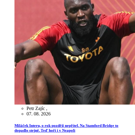
Petr Zajíc
,
07. 08. 2026
Miláček Interu, o rok později nepřítel. Na Stamford Bridge to
dopadlo stejně. Teď hoří i v Neapoli