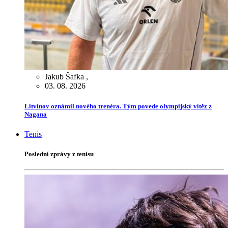
Jakub Šafka
,
03. 08. 2026
Litvínov oznámil nového trenéra. Tým povede olympijský vítěz z
Nagana
Tenis
Poslední zprávy z tenisu