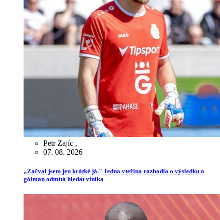
Petr Zajíc
,
07. 08. 2026
„Zařval jsem jen krátké já." Jedna vteřina rozhodla o výsledku a
gólman odmítá hledat viníka