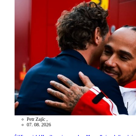
Petr Zajíc
,
07. 08. 2026