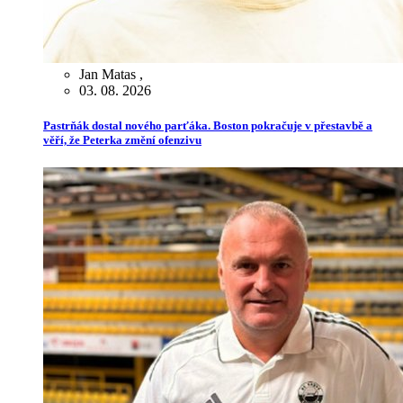
Jan Matas
,
03. 08. 2026
Pastrňák dostal nového parťáka. Boston pokračuje v přestavbě a
věří, že Peterka změní ofenzivu