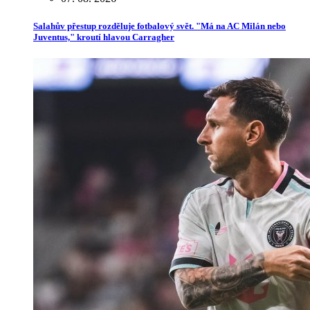
Salahův přestup rozděluje fotbalový svět. "Má na AC Milán nebo
Juventus," kroutí hlavou Carragher