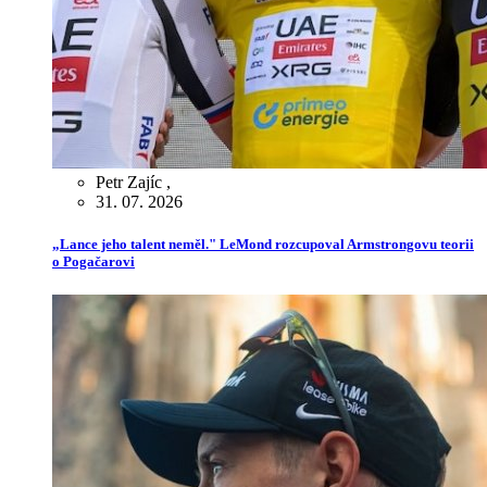
Petr Zajíc
,
31. 07. 2026
„Lance jeho talent neměl." LeMond rozcupoval Armstrongovu teorii
o Pogačarovi