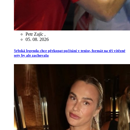
Petr Zajíc
,
05. 08. 2026
Srbská legenda chce překopat počítání v tenise, formát na tři vítězné
sety by ale zachovala