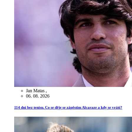
Jan Matas
,
06. 08. 2026
114 dní bez tenisu. Co se děje se zápěstím Alcaraze a kdy se vrátí?