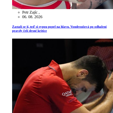
Petr Zajíc
,
06. 08. 2026
Zastali se jí, teď si sypou popel na hlavu. Vondroušová po odhalení
pravdy čelí drsné kritice