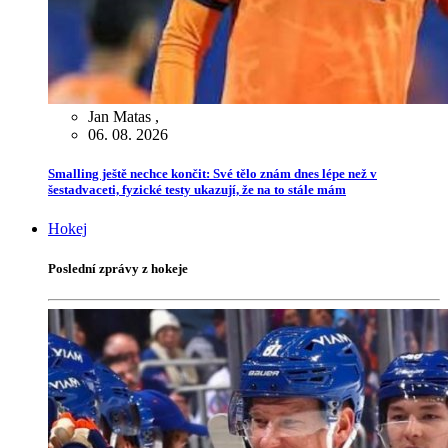
Jan Matas
,
06. 08. 2026
Smalling ještě nechce končit: Své tělo znám dnes lépe než v
šestadvaceti, fyzické testy ukazují, že na to stále mám
Hokej
Poslední zprávy z hokeje