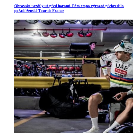
Obrovské rozdíly už před horami. Pátá etapa výrazně překreslila
pořadí ženské Tour de France