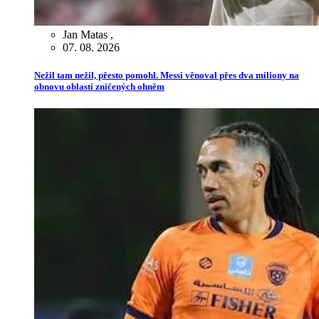
Jan Matas
,
07. 08. 2026
Nežil tam nežil, přesto pomohl. Messi věnoval přes dva miliony na
obnovu oblastí zničených ohněm