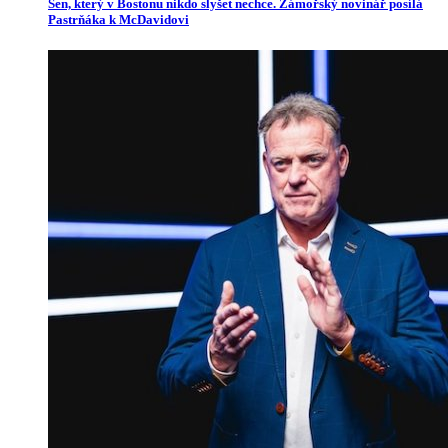
Sen, který v Bostonu nikdo slyšet nechce. Zámořský novinář posílá
Pastrňáka k McDavidovi