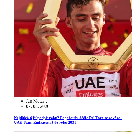
Jan Matas
,
07. 08. 2026
Nejdůležitější podpis roku? Pogačarův dědic Del Toro se zavázal
UAE Team Emirates až do roku 2031