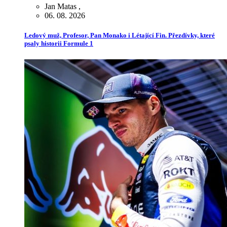
Jan Matas
,
06. 08. 2026
Ledový muž, Profesor, Pan Monako i Létající Fin. Přezdívky, které
psaly historii Formule 1