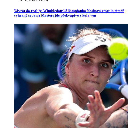
Návrat do reality. Wimbledonská šampionka Nosková ztratila téměř
vyhraný set a na Masters jde překvapivě z kola ven