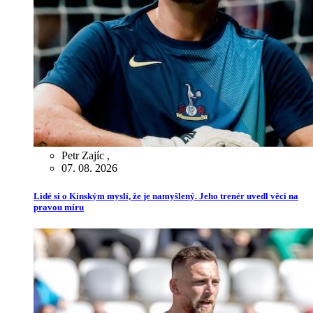
Petr Zajíc
,
07. 08. 2026
Lidé si o Kinským myslí, že je namyšlený. Jeho trenér uvedl věci na
pravou míru