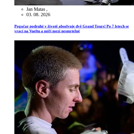
Jan Matas
,
03. 08. 2026
Pogačar podruhé v životě absolvuje dvě Grand Tours! Po 7 letech se
vrací na Vueltu a míří mezi nesmrtelné