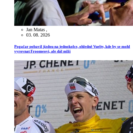
Jan Matas
,
03. 08. 2026
Pogačar pobavil jízdou na jednokolce, ohledně Vuelty, kde by se mohl
vyrovnat Froomeovi, ale dál mlží