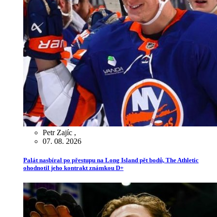
Petr Zajíc
,
07. 08. 2026
Palát nasbíral po přestupu na Long Island pět bodů, The Athletic
ohodnotil jeho kontrakt známkou D+