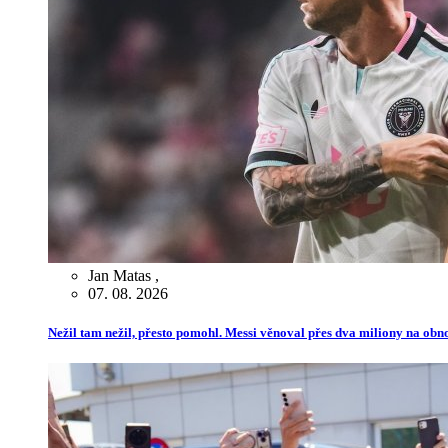
Jan Matas
,
07. 08. 2026
Nežil tam nežil, přesto pomohl. Messi věnoval přes dva miliony na ob