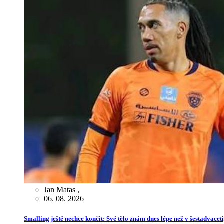
Jan Matas
,
06. 08. 2026
Smalling ještě nechce končit: Své tělo znám dnes lépe než v šestadvaceti,