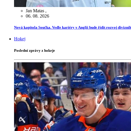
Jan Matas
,
06. 08. 2026
Nová kapitola Součka. Vedle kariéry v Anglii bude řídit rozvoj divizn
Hokej
Poslední zprávy z hokeje