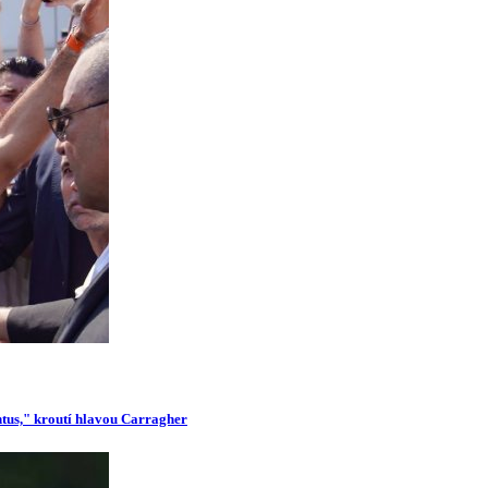
ntus," kroutí hlavou Carragher