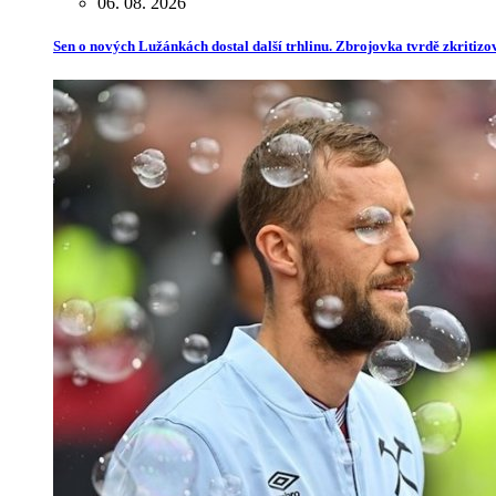
06. 08. 2026
Sen o nových Lužánkách dostal další trhlinu. Zbrojovka tvrdě zkritiz