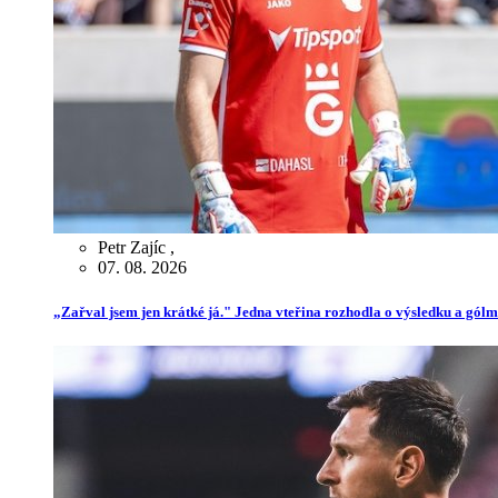
Petr Zajíc
,
07. 08. 2026
„Zařval jsem jen krátké já." Jedna vteřina rozhodla o výsledku a gól