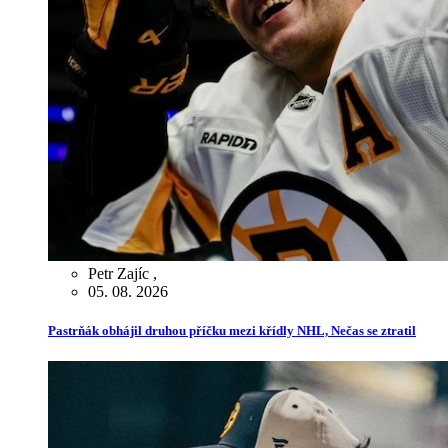
Petr Zajíc
,
05. 08. 2026
Pastrňák obhájil druhou příčku mezi křídly NHL, Nečas se ztratil