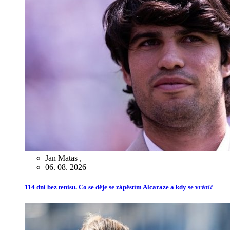
Jan Matas
,
06. 08. 2026
114 dní bez tenisu. Co se děje se zápěstím Alcaraze a kdy se vrátí?