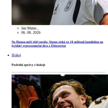
Jan Matas
,
06. 08. 2026
Na Hanou míří obří posila. Sigma získá za 18 milionů kandidáta na
švédský reprezentační dres z Eliteserien
Hokej
Poslední zprávy z hokeje