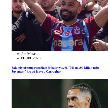
Jan Matas
,
06. 08. 2026
Salahův přestup rozděluje fotbalový svět. "Má na AC Milán nebo
Juventus," kroutí hlavou Carragher