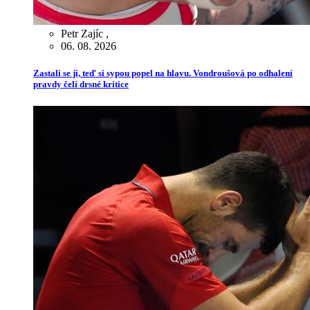
Petr Zajíc
,
06. 08. 2026
Zastali se jí, teď si sypou popel na hlavu. Vondroušová po odhalení
pravdy čelí drsné kritice