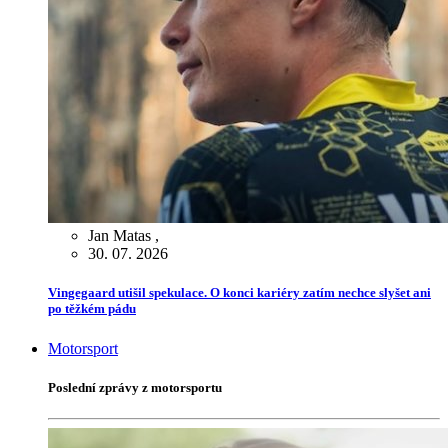
Jan Matas
,
30. 07. 2026
Vingegaard utišil spekulace. O konci kariéry zatím nechce slyšet ani
po těžkém pádu
Motorsport
Poslední zprávy z motorsportu