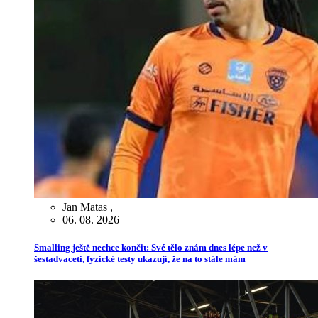
Jan Matas
,
06. 08. 2026
Smalling ještě nechce končit: Své tělo znám dnes lépe než v
šestadvaceti, fyzické testy ukazují, že na to stále mám