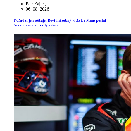
Petr Zajíc
,
06. 08. 2026
Pořád si jen stěžuje! Devítinásobný vítěz Le Mans poslal
Verstappenovi tvrdý vzkaz