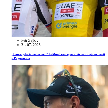
Petr Zajíc
,
31. 07. 2026
„Lance jeho talent neměl." LeMond rozcupoval Armstrongovu teorii
o Pogačarovi