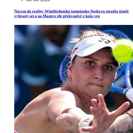
Návrat do reality. Wimbledonská šampionka Nosková ztratila téměř
vyhraný set a na Masters jde překvapivě z kola ven