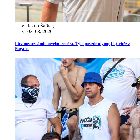
Jakub Šafka
,
03. 08. 2026
Litvínov oznámil nového trenéra. Tým povede olympijský vítěz z
Nagana