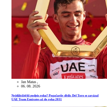
Jan Matas
,
06. 08. 2026
Nejdůležitější podpis roku? Pogačarův dědic Del Toro se zavázal
UAE Team Emirates až do roku 2031