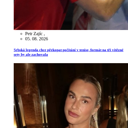
Petr Zajíc
,
05. 08. 2026
Srbská legenda chce překopat počítání v tenise, formát na tři vítězné
sety by ale zachovala