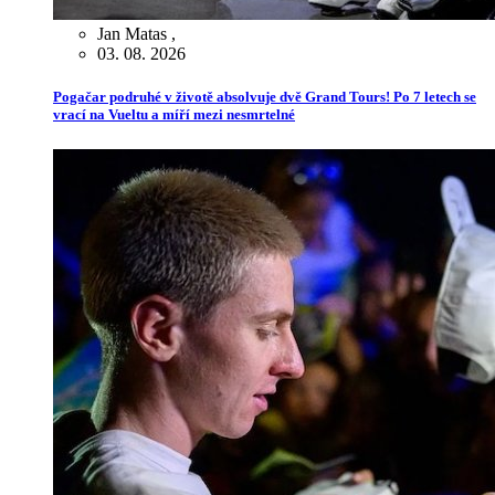
Jan Matas
,
03. 08. 2026
Pogačar podruhé v životě absolvuje dvě Grand Tours! Po 7 letech se
vrací na Vueltu a míří mezi nesmrtelné