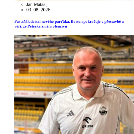
Jan Matas
,
03. 08. 2026
Pastrňák dostal nového parťáka. Boston pokračuje v přestavbě a
věří, že Peterka změní ofenzivu