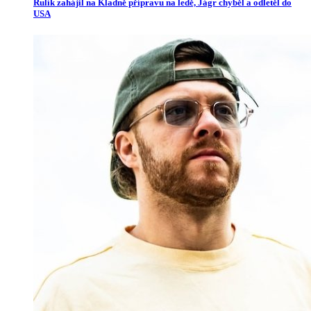
Rulík zahájil na Kladně přípravu na ledě, Jágr chyběl a odletěl do
USA