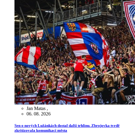
Jan Matas
,
06. 08. 2026
Sen o nových Lužánkách dostal další trhlinu. Zbrojovka tvrdě
zkritizovala komunikaci města