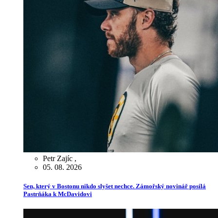
Petr Zajíc
,
05. 08. 2026
Sen, který v Bostonu nikdo slyšet nechce. Zámořský novinář posílá
Pastrňáka k McDavidovi