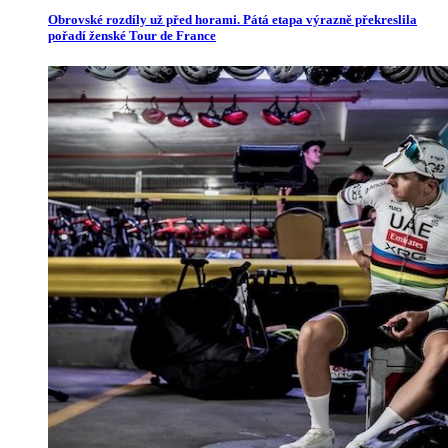
Obrovské rozdíly už před horami. Pátá etapa výrazně překreslila
pořadí ženské Tour de France