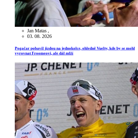
Jan Matas
,
03. 08. 2026
Pogačar pobavil jízdou na jednokolce, ohledně Vuelty, kde by se mohl
vyrovnat Froomeovi, ale dál mlží