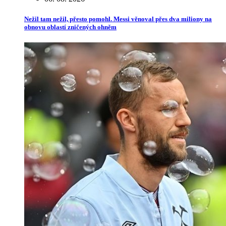
Nežil tam nežil, přesto pomohl. Messi věnoval přes dva miliony na
obnovu oblastí zničených ohněm