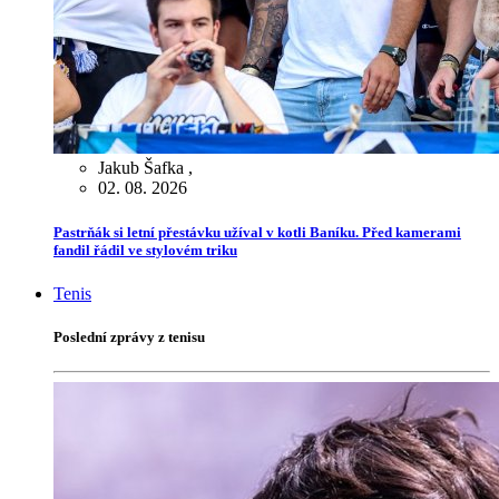
Jakub Šafka
,
02. 08. 2026
Pastrňák si letní přestávku užíval v kotli Baníku. Před kamerami
fandil řádil ve stylovém triku
Tenis
Poslední zprávy z tenisu