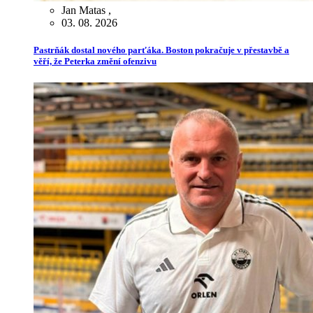
Jan Matas
,
03. 08. 2026
Pastrňák dostal nového parťáka. Boston pokračuje v přestavbě a
věří, že Peterka změní ofenzivu