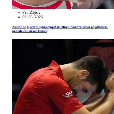
Petr Zajíc
,
06. 08. 2026
Zastali se jí, teď si sypou popel na hlavu. Vondroušová po odhalení
pravdy čelí drsné kritice