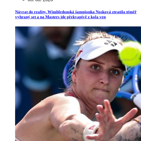
Návrat do reality. Wimbledonská šampionka Nosková ztratila téměř
vyhraný set a na Masters jde překvapivě z kola ven