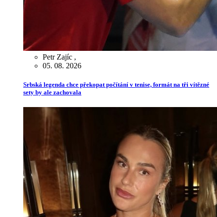
Petr Zajíc
,
05. 08. 2026
Srbská legenda chce překopat počítání v tenise, formát na tři vítězné
sety by ale zachovala