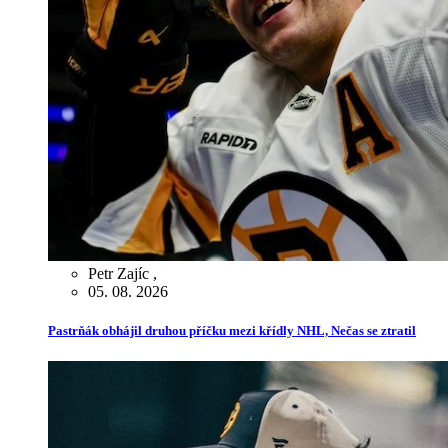
Petr Zajíc
,
05. 08. 2026
Pastrňák obhájil druhou příčku mezi křídly NHL, Nečas se ztratil