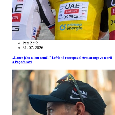
Petr Zajíc
,
31. 07. 2026
„Lance jeho talent neměl." LeMond rozcupoval Armstrongovu teorii
o Pogačarovi