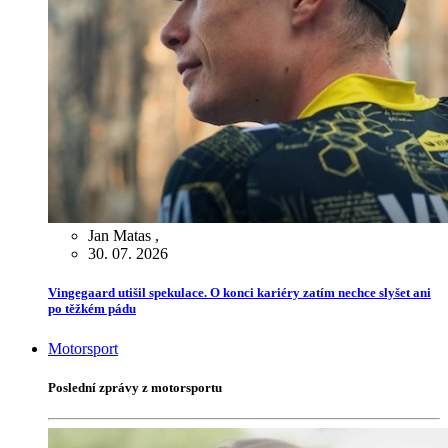
Jan Matas
,
30. 07. 2026
Vingegaard utišil spekulace. O konci kariéry zatím nechce slyšet ani
po těžkém pádu
Motorsport
Poslední zprávy z motorsportu