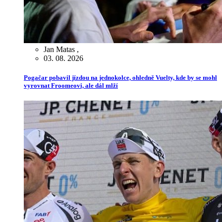
Jan Matas
,
03. 08. 2026
Pogačar pobavil jízdou na jednokolce, ohledně Vuelty, kde by se mohl
vyrovnat Froomeovi, ale dál mlží