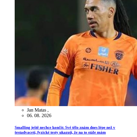
Jan Matas
,
06. 08. 2026
Smalling ještě nechce končit: Své tělo znám dnes lépe než v
šestadvaceti, fyzické testy ukazují, že na to stále mám