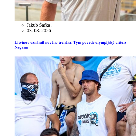
Jakub Šafka
,
03. 08. 2026
Litvínov oznámil nového trenéra. Tým povede olympijský vítěz z
Nagana