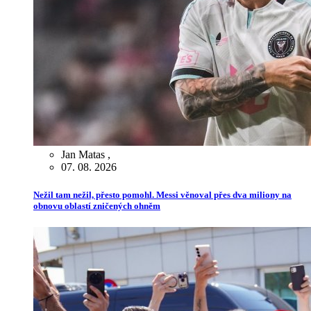
Jan Matas
,
07. 08. 2026
Nežil tam nežil, přesto pomohl. Messi věnoval přes dva miliony na
obnovu oblastí zničených ohněm