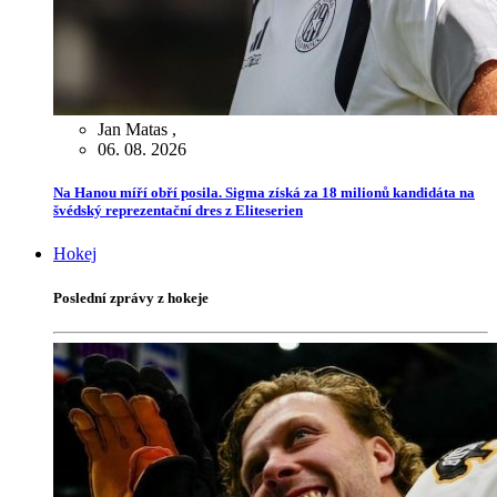
Jan Matas
,
06. 08. 2026
Na Hanou míří obří posila. Sigma získá za 18 milionů kandidáta na
švédský reprezentační dres z Eliteserien
Hokej
Poslední zprávy z hokeje