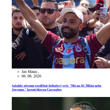
Jan Matas
,
06. 08. 2026
Salahův přestup rozděluje fotbalový svět. "Má na AC Milán nebo
Juventus," kroutí hlavou Carragher