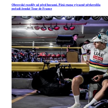
Obrovské rozdíly už před horami. Pátá etapa výrazně překreslila
pořadí ženské Tour de France