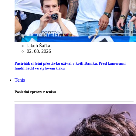
Jakub Šafka
,
02. 08. 2026
Pastrňák si letní přestávku užíval v kotli Baníku. Před kamerami
fandil řádil ve stylovém triku
Tenis
Poslední zprávy z tenisu