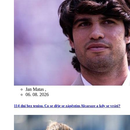
Jan Matas
,
06. 08. 2026
114 dní bez tenisu. Co se děje se zápěstím Alcaraze a kdy se vrátí?