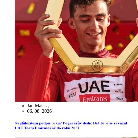
Jan Matas
,
06. 08. 2026
Nejdůležitější podpis roku? Pogačarův dědic Del Toro se zavázal
UAE Team Emirates až do roku 2031