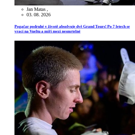
Jan Matas
,
03. 08. 2026
Pogačar podruhé v životě absolvuje dvě Grand Tours! Po 7 letech se
vrací na Vueltu a míří mezi nesmrtelné