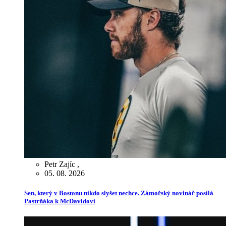
Petr Zajíc
,
05. 08. 2026
Sen, který v Bostonu nikdo slyšet nechce. Zámořský novinář posílá
Pastrňáka k McDavidovi