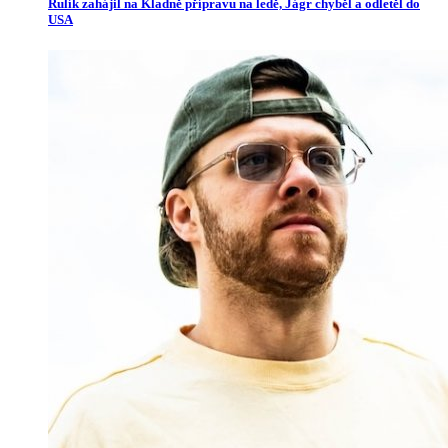
Rulík zahájil na Kladně přípravu na ledě, Jágr chyběl a odletěl do
USA