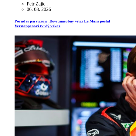
Petr Zajíc
,
06. 08. 2026
Pořád si jen stěžuje! Devítinásobný vítěz Le Mans poslal
Verstappenovi tvrdý vzkaz