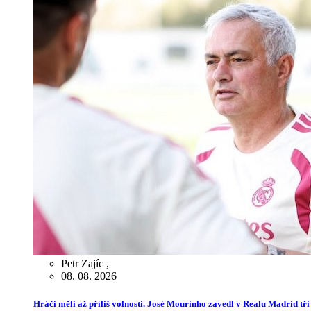
Petr Zajíc
,
08. 08. 2026
Hráči měli až příliš volnosti. José Mourinho zavedl v Realu Madrid tř