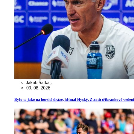
Jakub Šafka
,
09. 08. 2026
Bylo to jako na horské dráze, hřímal Hyský. Ztratit tříbrankové veden