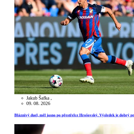
Jakub Šafka
,
09. 08. 2026
Bláznivý duel, měl jasno po přestřelce Hrošovský. Výsledek je dobrý pr