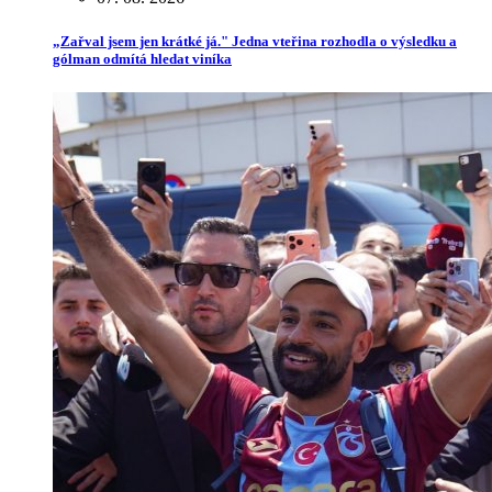
„Zařval jsem jen krátké já." Jedna vteřina rozhodla o výsledku a
gólman odmítá hledat viníka