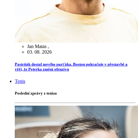
Jan Matas
,
03. 08. 2026
Pastrňák dostal nového parťáka. Boston pokračuje v přestavbě a
věří, že Peterka změní ofenzivu
Tenis
Poslední zprávy z tenisu