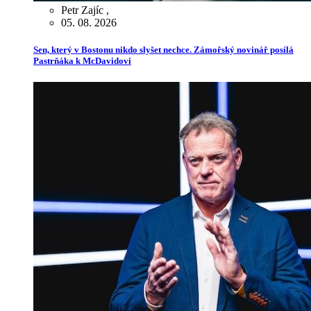
Petr Zajíc
,
05. 08. 2026
Sen, který v Bostonu nikdo slyšet nechce. Zámořský novinář posílá
Pastrňáka k McDavidovi