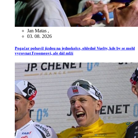
Jan Matas
,
03. 08. 2026
Pogačar pobavil jízdou na jednokolce, ohledně Vuelty, kde by se mohl
vyrovnat Froomeovi, ale dál mlží