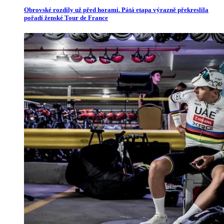
Obrovské rozdíly už před horami. Pátá etapa výrazně překreslila
pořadí ženské Tour de France