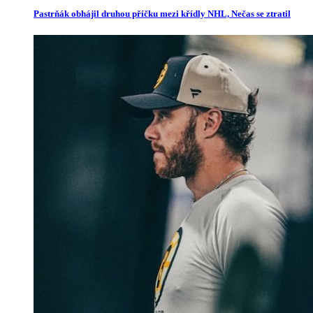
Pastrňák obhájil druhou příčku mezi křídly NHL, Nečas se ztratil