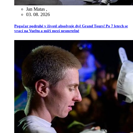
Jan Matas
,
03. 08. 2026
Pogačar podruhé v životě absolvuje dvě Grand Tours! Po 7 letech se
vrací na Vueltu a míří mezi nesmrtelné