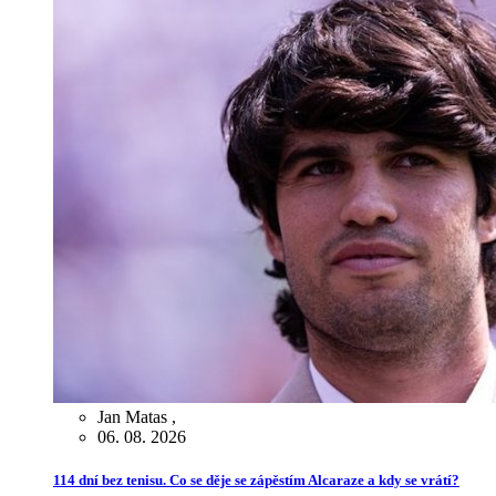
Jan Matas
,
06. 08. 2026
114 dní bez tenisu. Co se děje se zápěstím Alcaraze a kdy se vrátí?