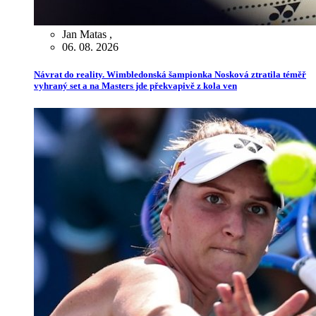
Jan Matas
,
06. 08. 2026
Návrat do reality. Wimbledonská šampionka Nosková ztratila téměř
vyhraný set a na Masters jde překvapivě z kola ven