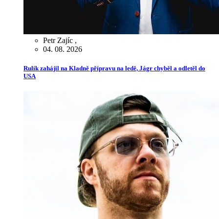
Petr Zajíc
,
04. 08. 2026
Rulík zahájil na Kladně přípravu na ledě, Jágr chyběl a odletěl do
USA