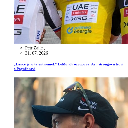
Petr Zajíc
,
31. 07. 2026
„Lance jeho talent neměl." LeMond rozcupoval Armstrongovu teorii
o Pogačarovi