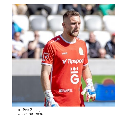
Petr Zajíc
,
07. 08. 2026