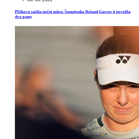
Plíšková zažila noční můru. Šampionka Roland Garros jí povolila
dva gamy