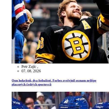
Petr Zajíc
,
07. 08. 2026
Osm hokejistů, dva fotbalisté. Forbes zveřejnil seznam nejlépe
placených českých sportovců