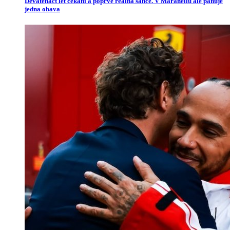
Devatenáct let čekání a poprvé reálná šance. V Maranellu ale panuje
jedna obava