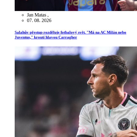
Jan Matas
,
07. 08. 2026
Salahův přestup rozděluje fotbalový svět. "Má na AC Milán nebo
Juventus," kroutí hlavou Carragher