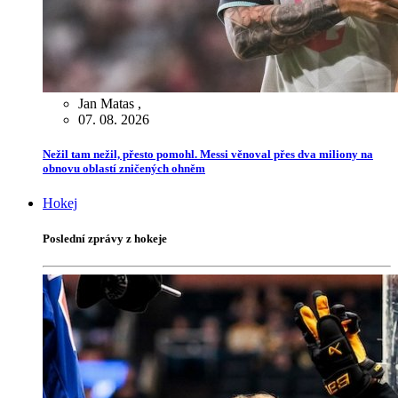
Jan Matas
,
07. 08. 2026
Nežil tam nežil, přesto pomohl. Messi věnoval přes dva miliony na
obnovu oblastí zničených ohněm
Hokej
Poslední zprávy z hokeje