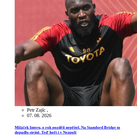
Petr Zajíc
,
07. 08. 2026
Miláček Interu, o rok později nepřítel. Na Stamford Bridge to
dopadlo stejně. Teď hoří i v Neapoli