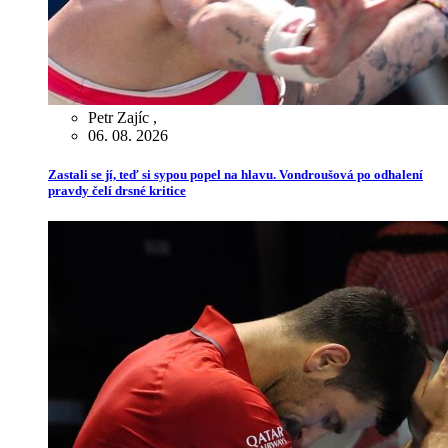
Petr Zajíc
,
06. 08. 2026
Zastali se jí, teď si sypou popel na hlavu. Vondroušová po odhalení
pravdy čelí drsné kritice