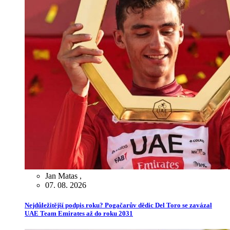
Jan Matas
,
07. 08. 2026
Nejdůležitější podpis roku? Pogačarův dědic Del Toro se zavázal
UAE Team Emirates až do roku 2031