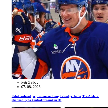
Petr Zajíc
,
07. 08. 2026
Palát nasbíral po přestupu na Long Island pět bodů, The Athletic
ohodnotil jeho kontrakt známkou D+