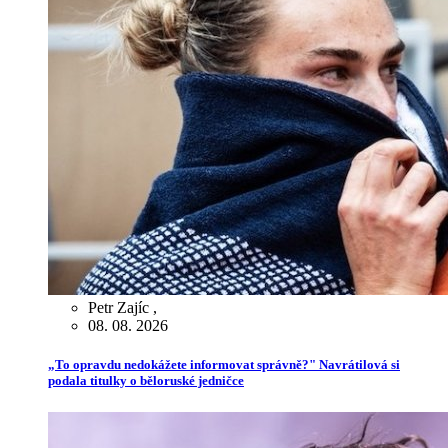
Petr Zajíc
,
08. 08. 2026
„To opravdu nedokážete informovat správně?" Navrátilová si
podala titulky o běloruské jedničce