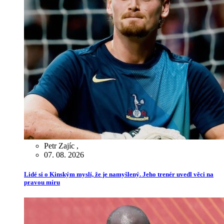
Petr Zajíc
,
07. 08. 2026
Lidé si o Kinským myslí, že je namyšlený. Jeho trenér uvedl věci na
pravou míru