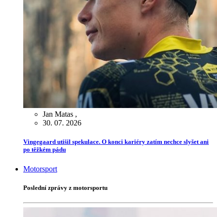
Jan Matas
,
30. 07. 2026
Vingegaard utišil spekulace. O konci kariéry zatím nechce slyšet ani
po těžkém pádu
Motorsport
Poslední zprávy z motorsportu