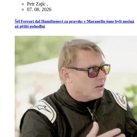
Petr Zajíc
,
07. 08. 2026
Šéf Ferrari dal Hamiltonovi za pravdu: v Maranellu jsme byli možná
až příliš pohodlní