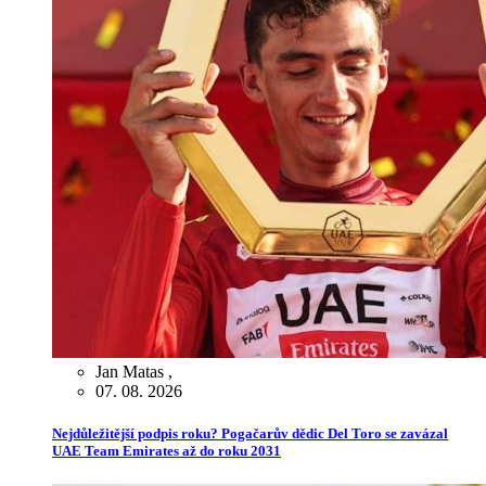
Jan Matas
,
07. 08. 2026
Nejdůležitější podpis roku? Pogačarův dědic Del Toro se zavázal
UAE Team Emirates až do roku 2031