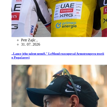
Petr Zajíc
,
31. 07. 2026
„Lance jeho talent neměl." LeMond rozcupoval Armstrongovu teorii
o Pogačarovi