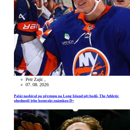
Petr Zajíc
,
07. 08. 2026
Palát nasbíral po přestupu na Long Island pět bodů, The Athletic
ohodnotil jeho kontrakt známkou D+