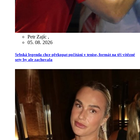
Petr Zajíc
,
05. 08. 2026
Srbská legenda chce překopat počítání v tenise, formát na tři vítězné
sety by ale zachovala