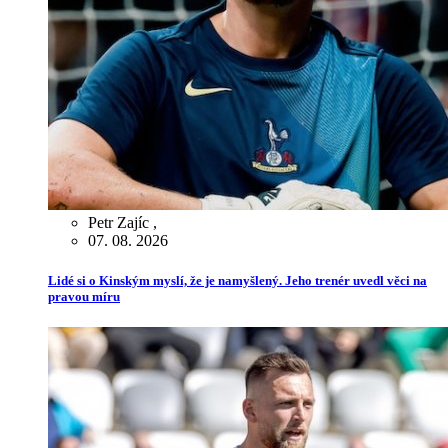
Petr Zajíc
,
07. 08. 2026
Lidé si o Kinským myslí, že je namyšlený. Jeho trenér uvedl věci na
pravou míru