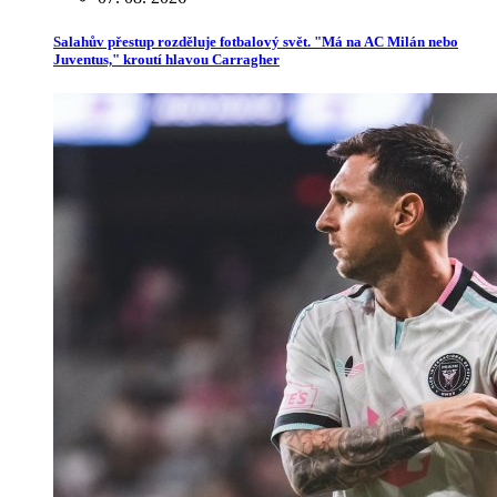
Salahův přestup rozděluje fotbalový svět. "Má na AC Milán nebo
Juventus," kroutí hlavou Carragher