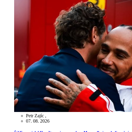
Petr Zajíc
,
07. 08. 2026