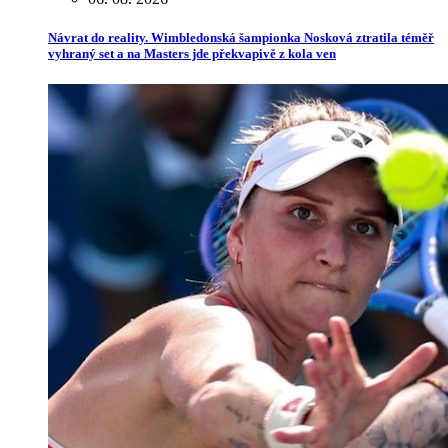
Návrat do reality. Wimbledonská šampionka Nosková ztratila téměř
vyhraný set a na Masters jde překvapivě z kola ven