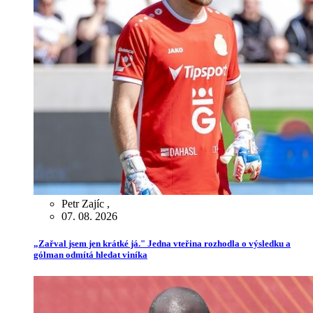
Petr Zajíc
,
07. 08. 2026
„Zařval jsem jen krátké já." Jedna vteřina rozhodla o výsledku a
gólman odmítá hledat viníka