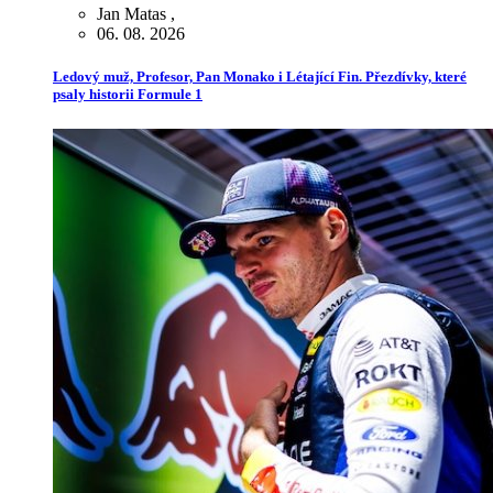
Jan Matas
,
06. 08. 2026
Ledový muž, Profesor, Pan Monako i Létající Fin. Přezdívky, které
psaly historii Formule 1