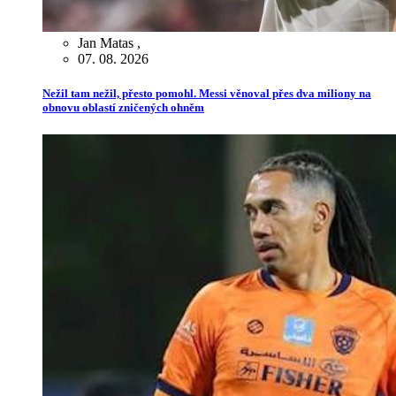
Jan Matas
,
07. 08. 2026
Nežil tam nežil, přesto pomohl. Messi věnoval přes dva miliony na
obnovu oblastí zničených ohněm