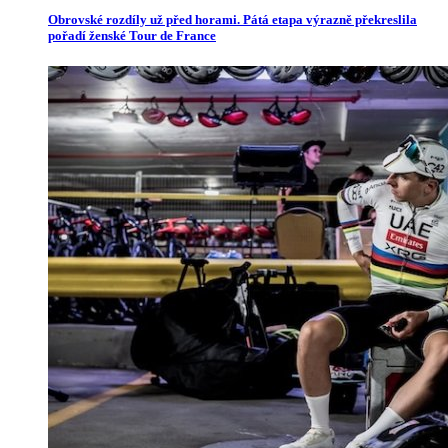
Obrovské rozdíly už před horami. Pátá etapa výrazně překreslila
pořadí ženské Tour de France