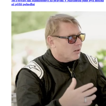
Šéf Ferrari dal Hamiltonovi za pravdu: v Maranellu jsme byli možná
až příliš pohodlní