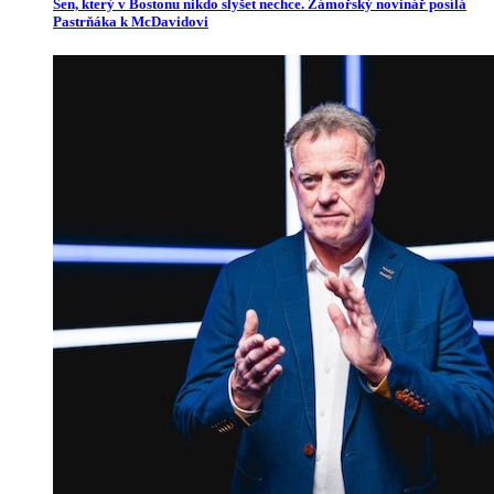
Sen, který v Bostonu nikdo slyšet nechce. Zámořský novinář posílá
Pastrňáka k McDavidovi