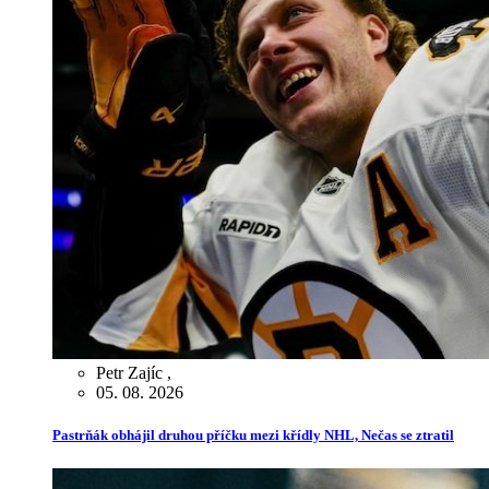
Petr Zajíc
,
05. 08. 2026
Pastrňák obhájil druhou příčku mezi křídly NHL, Nečas se ztratil