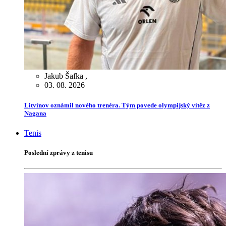
Jakub Šafka
,
03. 08. 2026
Litvínov oznámil nového trenéra. Tým povede olympijský vítěz z
Nagana
Tenis
Poslední zprávy z tenisu