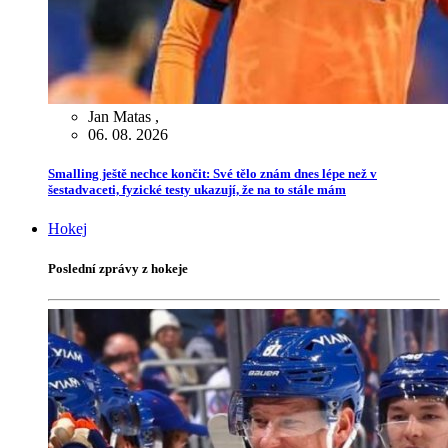
Jan Matas
,
06. 08. 2026
Smalling ještě nechce končit: Své tělo znám dnes lépe než v
šestadvaceti, fyzické testy ukazují, že na to stále mám
Hokej
Poslední zprávy z hokeje