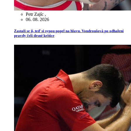
Petr Zajíc
,
06. 08. 2026
Zastali se jí, teď si sypou popel na hlavu. Vondroušová po odhalení
pravdy čelí drsné kritice