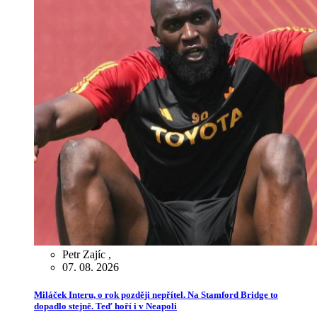
Petr Zajíc
,
07. 08. 2026
Miláček Interu, o rok později nepřítel. Na Stamford Bridge to
dopadlo stejně. Teď hoří i v Neapoli