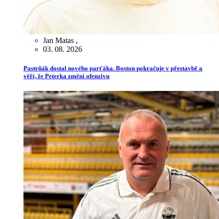
Jan Matas
,
03. 08. 2026
Pastrňák dostal nového parťáka. Boston pokračuje v přestavbě a
věří, že Peterka změní ofenzivu