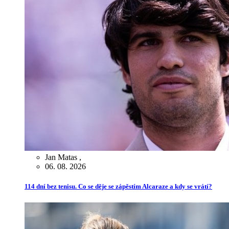
Jan Matas
,
06. 08. 2026
114 dní bez tenisu. Co se děje se zápěstím Alcaraze a kdy se vrátí?