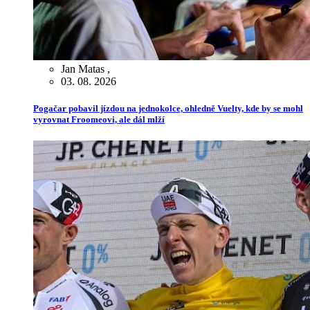
Jan Matas
,
03. 08. 2026
Pogačar pobavil jízdou na jednokolce, ohledně Vuelty, kde by se mohl
vyrovnat Froomeovi, ale dál mlží