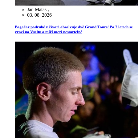
Jan Matas
,
03. 08. 2026
Pogačar podruhé v životě absolvuje dvě Grand Tours! Po 7 letech se
vrací na Vueltu a míří mezi nesmrtelné