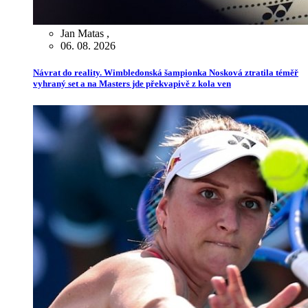
Jan Matas
,
06. 08. 2026
Návrat do reality. Wimbledonská šampionka Nosková ztratila téměř
vyhraný set a na Masters jde překvapivě z kola ven