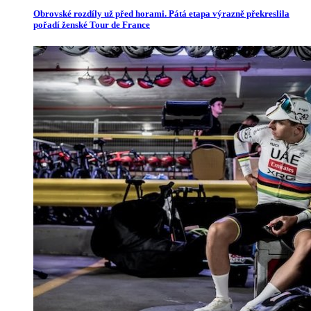
Obrovské rozdíly už před horami. Pátá etapa výrazně překreslila
pořadí ženské Tour de France