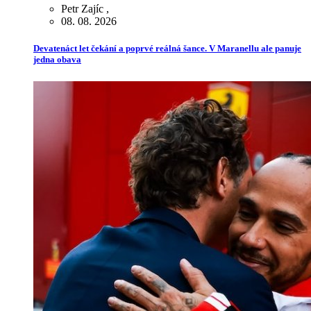
Petr Zajíc
,
08. 08. 2026
Devatenáct let čekání a poprvé reálná šance. V Maranellu ale panuje
jedna obava