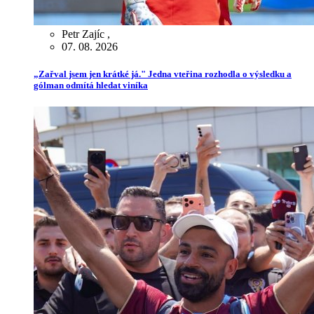
Petr Zajíc
,
07. 08. 2026
„Zařval jsem jen krátké já." Jedna vteřina rozhodla o výsledku a
gólman odmítá hledat viníka