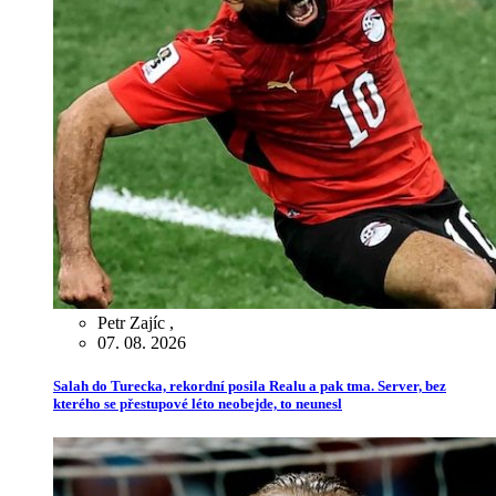
Petr Zajíc
,
07. 08. 2026
Salah do Turecka, rekordní posila Realu a pak tma. Server, bez
kterého se přestupové léto neobejde, to neunesl