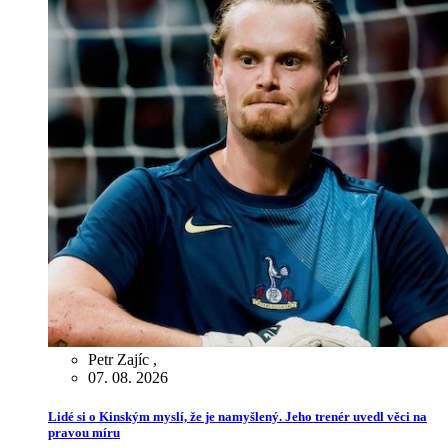
Petr Zajíc
,
07. 08. 2026
Lidé si o Kinským myslí, že je namyšlený. Jeho trenér uvedl věci na
pravou míru