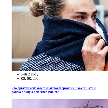
Petr Zajíc
,
08. 08. 2026
„To opravdu nedokážete informovat správně?" Navrátilová si
podala titulky o běloruské jedničce