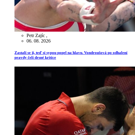
Petr Zajíc
,
06. 08. 2026
Zastali se jí, teď si sypou popel na hlavu. Vondroušová po odhalení
pravdy čelí drsné kritice