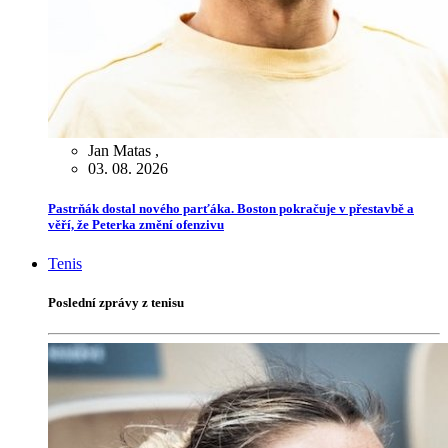
Jan Matas
,
03. 08. 2026
Pastrňák dostal nového parťáka. Boston pokračuje v přestavbě a
věří, že Peterka změní ofenzivu
Tenis
Poslední zprávy z tenisu