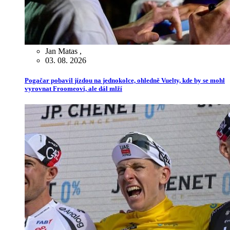
Jan Matas
,
03. 08. 2026
Pogačar pobavil jízdou na jednokolce, ohledně Vuelty, kde by se mohl
vyrovnat Froomeovi, ale dál mlží