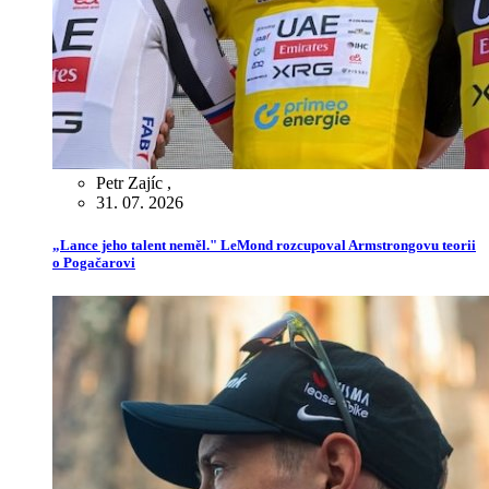
Petr Zajíc
,
31. 07. 2026
„Lance jeho talent neměl." LeMond rozcupoval Armstrongovu teorii
o Pogačarovi