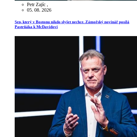
Petr Zajíc
,
05. 08. 2026
Sen, který v Bostonu nikdo slyšet nechce. Zámořský novinář posílá
Pastrňáka k McDavidovi