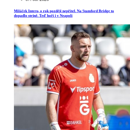
Miláček Interu, o rok později nepřítel. Na Stamford Bridge to
dopadlo stejně. Teď hoří i v Neapoli