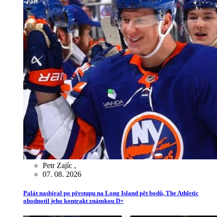
Petr Zajíc
,
07. 08. 2026
Palát nasbíral po přestupu na Long Island pět bodů, The Athletic
ohodnotil jeho kontrakt známkou D+