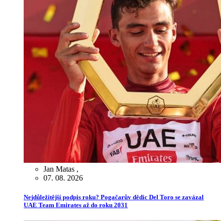
Jan Matas
,
07. 08. 2026
Nejdůležitější podpis roku? Pogačarův dědic Del Toro se zavázal
UAE Team Emirates až do roku 2031