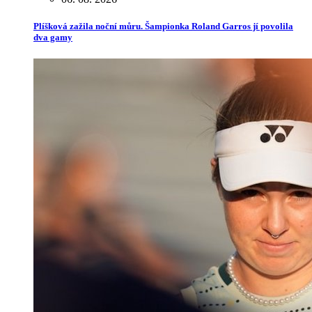
Plíšková zažila noční můru. Šampionka Roland Garros jí povolila
dva gamy