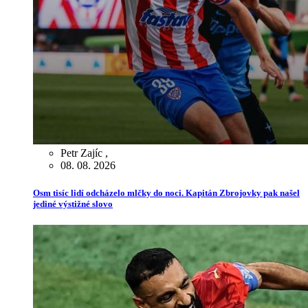
Petr Zajíc
,
08. 08. 2026
Osm tisíc lidí odcházelo mlčky do noci. Kapitán Zbrojovky pak našel
jediné výstižné slovo