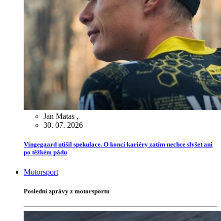
Jan Matas
,
30. 07. 2026
Vingegaard utišil spekulace. O konci kariéry zatím nechce slyšet ani
po těžkém pádu
Motorsport
Poslední zprávy z motorsportu