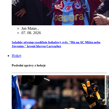
Jan Matas
,
07. 08. 2026
Salahův přestup rozděluje fotbalový svět. "Má na AC Milán nebo
Juventus," kroutí hlavou Carragher
Hokej
Poslední zprávy z hokeje