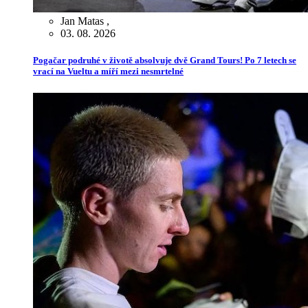
Jan Matas
,
03. 08. 2026
Pogačar podruhé v životě absolvuje dvě Grand Tours! Po 7 letech se
vrací na Vueltu a míří mezi nesmrtelné