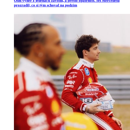
Osm výher z jedenácti závodů, a přesto opatrnost. Šéf Mercedesu
prozradil, co si tým schoval na podzim