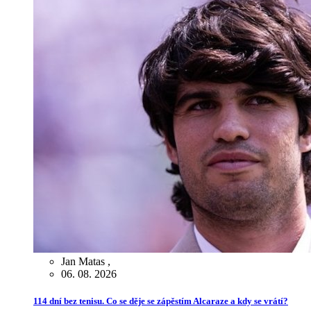
Jan Matas
,
06. 08. 2026
114 dní bez tenisu. Co se děje se zápěstím Alcaraze a kdy se vrátí?