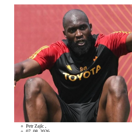
Petr Zajíc
,
07. 08. 2026