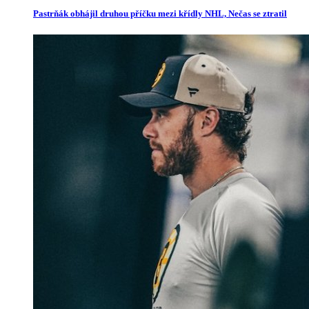
Pastrňák obhájil druhou příčku mezi křídly NHL, Nečas se ztratil