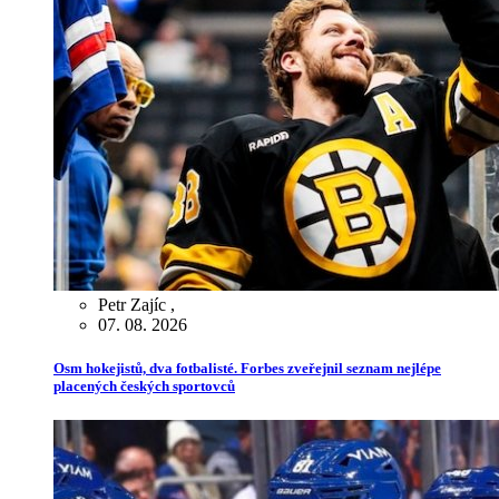
Petr Zajíc
,
07. 08. 2026
Osm hokejistů, dva fotbalisté. Forbes zveřejnil seznam nejlépe
placených českých sportovců