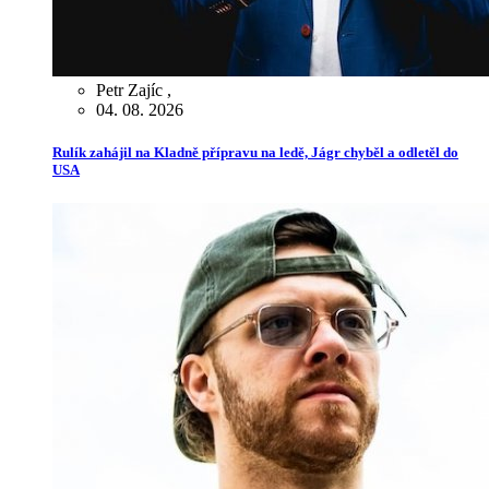
Petr Zajíc
,
04. 08. 2026
Rulík zahájil na Kladně přípravu na ledě, Jágr chyběl a odletěl do
USA