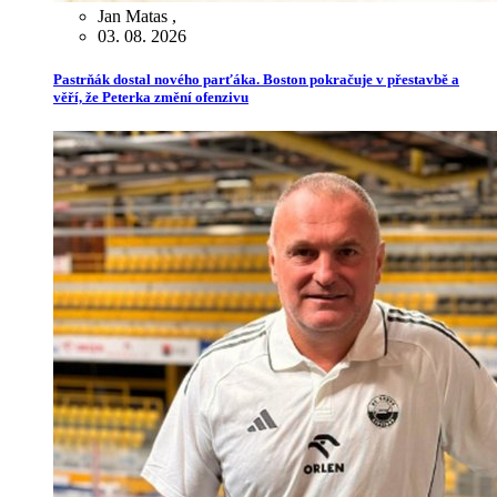
Jan Matas
,
03. 08. 2026
Pastrňák dostal nového parťáka. Boston pokračuje v přestavbě a
věří, že Peterka změní ofenzivu