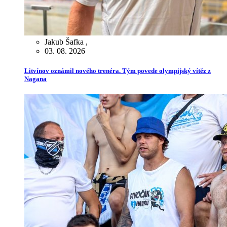
Jakub Šafka
,
03. 08. 2026
Litvínov oznámil nového trenéra. Tým povede olympijský vítěz z
Nagana