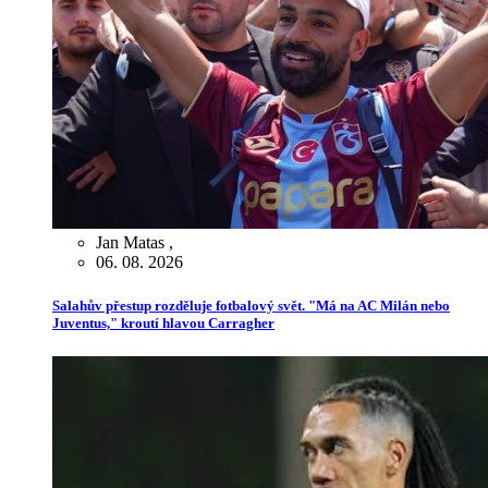
Jan Matas
,
06. 08. 2026
Salahův přestup rozděluje fotbalový svět. "Má na AC Milán nebo
Juventus," kroutí hlavou Carragher