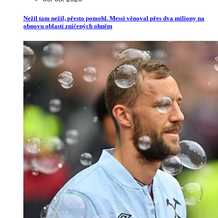
Nežil tam nežil, přesto pomohl. Messi věnoval přes dva miliony na
obnovu oblastí zničených ohněm