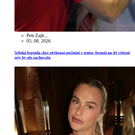
Petr Zajíc
,
05. 08. 2026
Srbská legenda chce překopat počítání v tenise, formát na tři vítězné
sety by ale zachovala