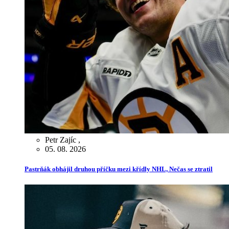
Petr Zajíc
,
05. 08. 2026
Pastrňák obhájil druhou příčku mezi křídly NHL, Nečas se ztratil