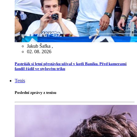
Jakub Šafka
,
02. 08. 2026
Pastrňák si letní přestávku užíval v kotli Baníku. Před kamerami
fandil řádil ve stylovém triku
Tenis
Poslední zprávy z tenisu