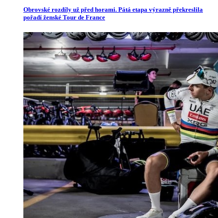
Obrovské rozdíly už před horami. Pátá etapa výrazně překreslila
pořadí ženské Tour de France