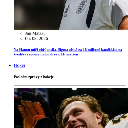
Jan Matas
,
06. 08. 2026
Na Hanou míří obří posila. Sigma získá za 18 milionů kandidáta na
švédský reprezentační dres z Eliteserien
Hokej
Poslední zprávy z hokeje