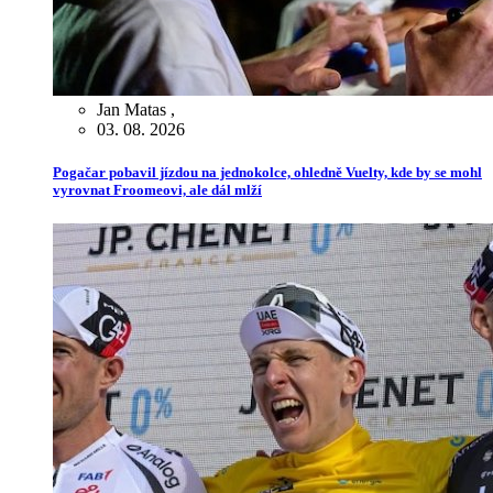
Jan Matas
,
03. 08. 2026
Pogačar pobavil jízdou na jednokolce, ohledně Vuelty, kde by se mohl
vyrovnat Froomeovi, ale dál mlží