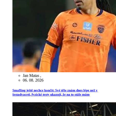
Jan Matas
,
06. 08. 2026
Smalling ještě nechce končit: Své tělo znám dnes lépe než v
šestadvaceti, fyzické testy ukazují, že na to stále mám