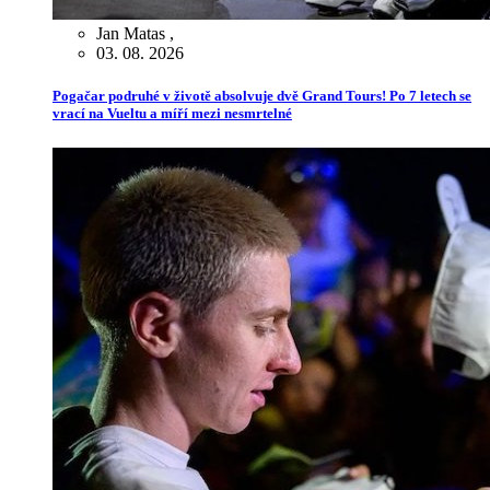
Jan Matas
,
03. 08. 2026
Pogačar podruhé v životě absolvuje dvě Grand Tours! Po 7 letech se
vrací na Vueltu a míří mezi nesmrtelné