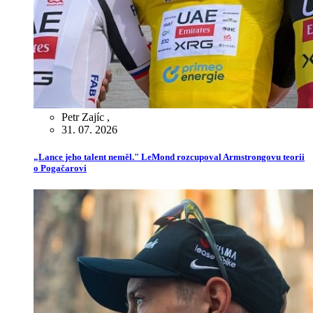
Petr Zajíc
,
31. 07. 2026
„Lance jeho talent neměl." LeMond rozcupoval Armstrongovu teorii
o Pogačarovi