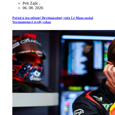
Petr Zajíc
,
06. 08. 2026
Pořád si jen stěžuje! Devítinásobný vítěz Le Mans poslal
Verstappenovi tvrdý vzkaz