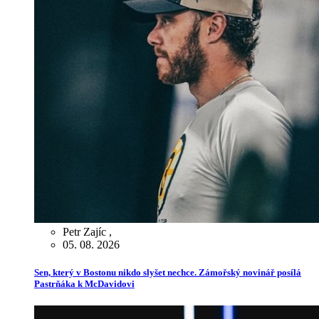
Petr Zajíc
,
05. 08. 2026
Sen, který v Bostonu nikdo slyšet nechce. Zámořský novinář posílá
Pastrňáka k McDavidovi