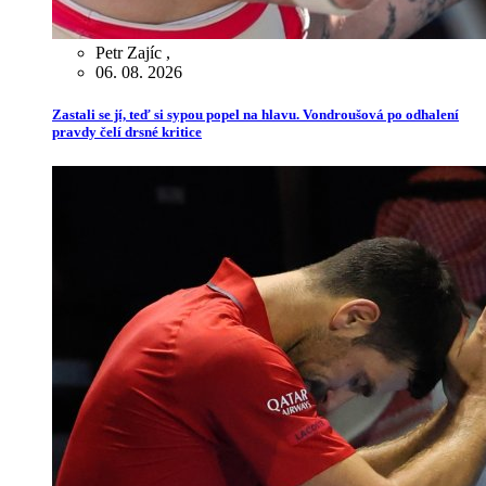
Petr Zajíc
,
06. 08. 2026
Zastali se jí, teď si sypou popel na hlavu. Vondroušová po odhalení
pravdy čelí drsné kritice