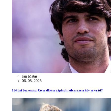
Jan Matas
,
06. 08. 2026
114 dní bez tenisu. Co se děje se zápěstím Alcaraze a kdy se vrátí?