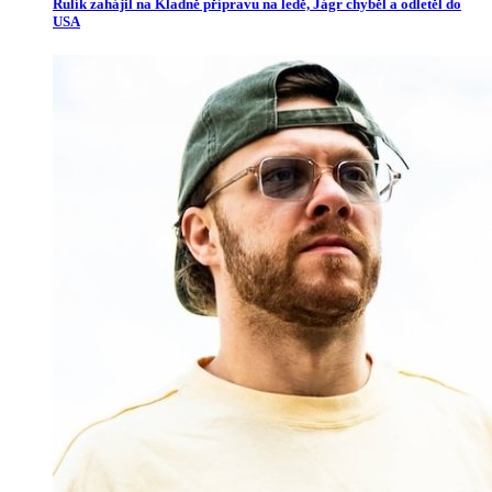
Rulík zahájil na Kladně přípravu na ledě, Jágr chyběl a odletěl do
USA