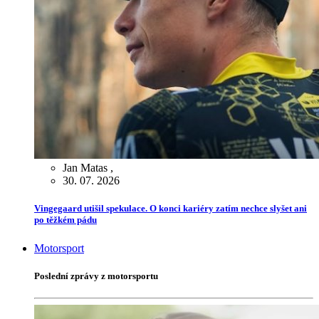
Jan Matas
,
30. 07. 2026
Vingegaard utišil spekulace. O konci kariéry zatím nechce slyšet ani
po těžkém pádu
Motorsport
Poslední zprávy z motorsportu