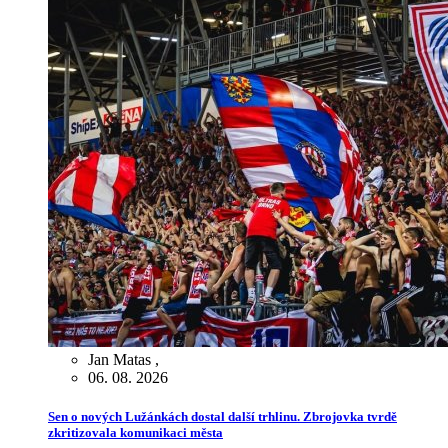
Jan Matas
,
06. 08. 2026
Sen o nových Lužánkách dostal další trhlinu. Zbrojovka tvrdě
zkritizovala komunikaci města