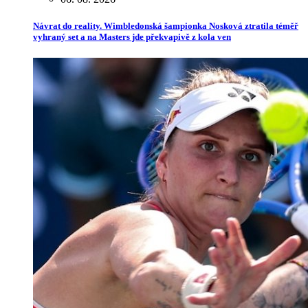
Návrat do reality. Wimbledonská šampionka Nosková ztratila téměř
vyhraný set a na Masters jde překvapivě z kola ven