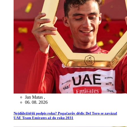
Jan Matas
,
06. 08. 2026
Nejdůležitější podpis roku? Pogačarův dědic Del Toro se zavázal
UAE Team Emirates až do roku 2031