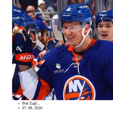
Petr Zajíc
,
07. 08. 2026