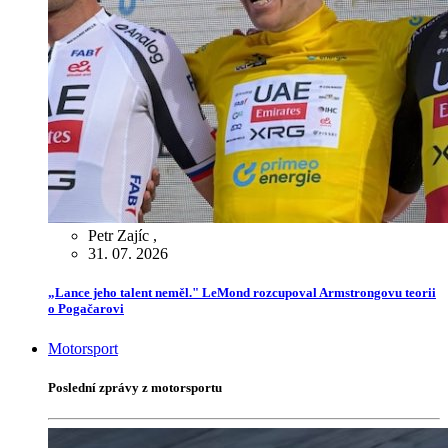
Petr Zajíc
,
31. 07. 2026
„Lance jeho talent neměl." LeMond rozcupoval Armstrongovu teorii
o Pogačarovi
Motorsport
Poslední zprávy z motorsportu