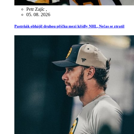
Petr Zajíc
,
05. 08. 2026
Pastrňák obhájil druhou příčku mezi křídly NHL, Nečas se ztratil