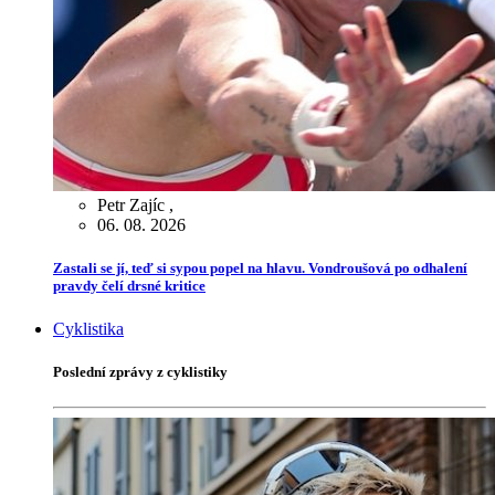
Petr Zajíc
,
06. 08. 2026
Zastali se jí, teď si sypou popel na hlavu. Vondroušová po odhalení
pravdy čelí drsné kritice
Cyklistika
Poslední zprávy z cyklistiky