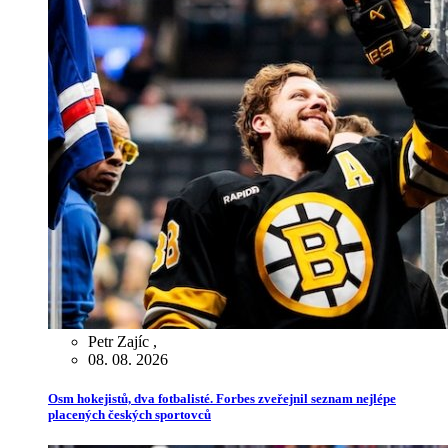
Petr Zajíc
,
08. 08. 2026
Osm hokejistů, dva fotbalisté. Forbes zveřejnil seznam nejlépe
placených českých sportovců