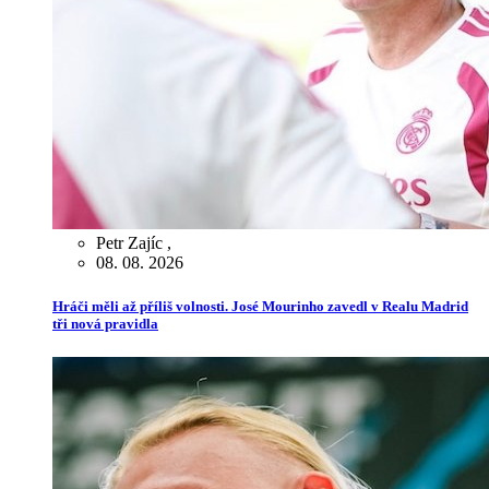
Petr Zajíc
,
08. 08. 2026
Hráči měli až příliš volnosti. José Mourinho zavedl v Realu Madrid
tři nová pravidla