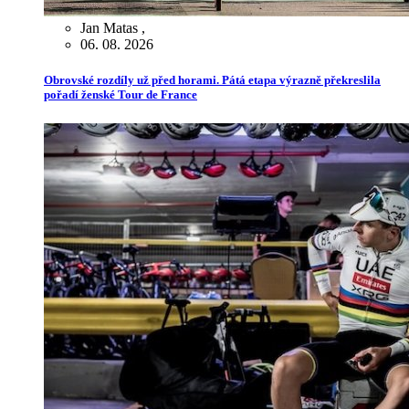
Jan Matas
,
06. 08. 2026
Obrovské rozdíly už před horami. Pátá etapa výrazně překreslila
pořadí ženské Tour de France