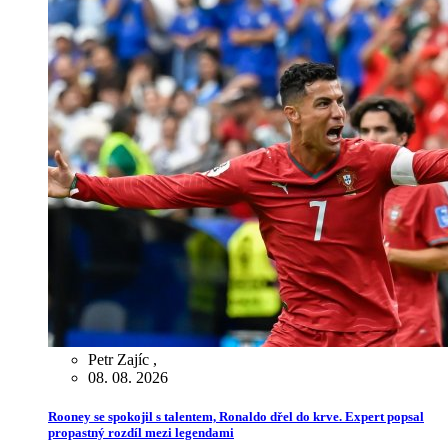
Petr Zajíc
,
08. 08. 2026
Rooney se spokojil s talentem, Ronaldo dřel do krve. Expert popsal
propastný rozdíl mezi legendami