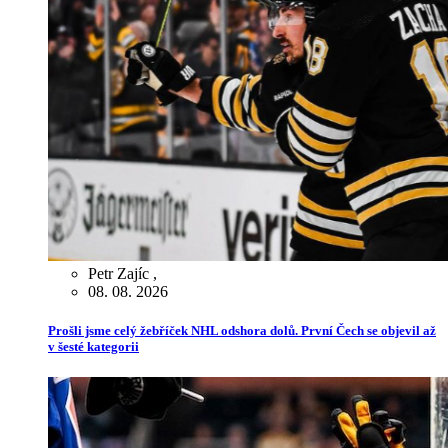
Petr Zajíc
,
08. 08. 2026
Prošli jsme celý žebříček NHL odshora dolů. První Čech se objevil až
v šesté kategorii