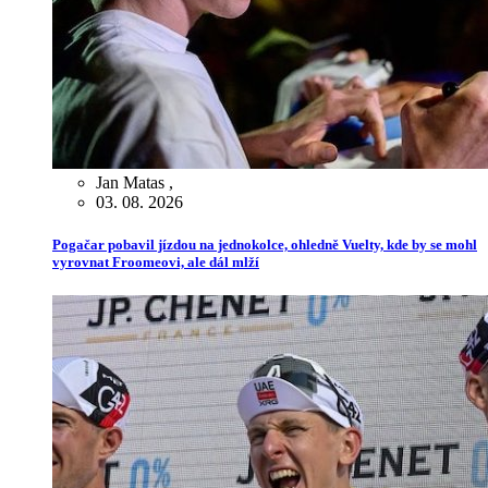
Jan Matas
,
03. 08. 2026
Pogačar pobavil jízdou na jednokolce, ohledně Vuelty, kde by se mohl
vyrovnat Froomeovi, ale dál mlží