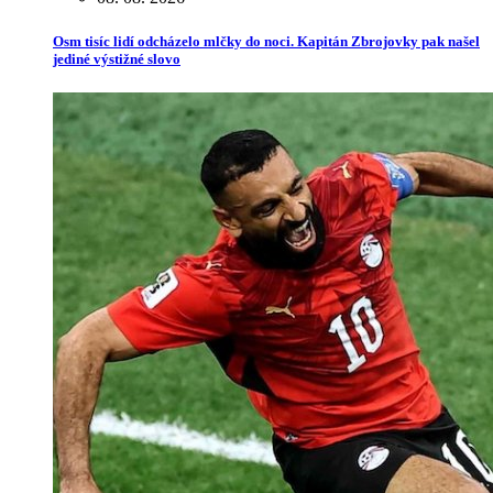
Osm tisíc lidí odcházelo mlčky do noci. Kapitán Zbrojovky pak našel
jediné výstižné slovo