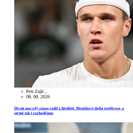
Petr Zajíc
,
08. 08. 2026
Divák mu celý zápas radil z hlediště. Menšíkovi došla trpělivost, a
stejně tak i rozhodčímu