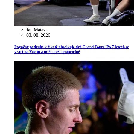
Jan Matas
,
03. 08. 2026
Pogačar podruhé v životě absolvuje dvě Grand Tours! Po 7 letech se
vrací na Vueltu a míří mezi nesmrtelné