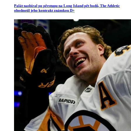
Palát nasbíral po přestupu na Long Island pět bodů, The Athletic
ohodnotil jeho kontrakt známkou D+