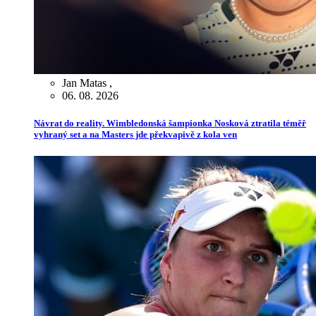
Jan Matas
,
06. 08. 2026
Návrat do reality. Wimbledonská šampionka Nosková ztratila téměř
vyhraný set a na Masters jde překvapivě z kola ven