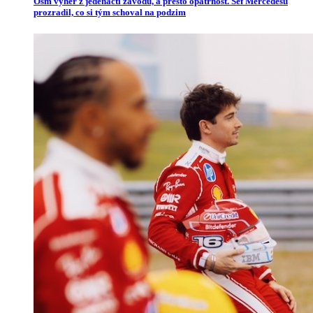
Osm výher z jedenácti závodů, a přesto opatrnost. Šéf Mercedesu
prozradil, co si tým schoval na podzim