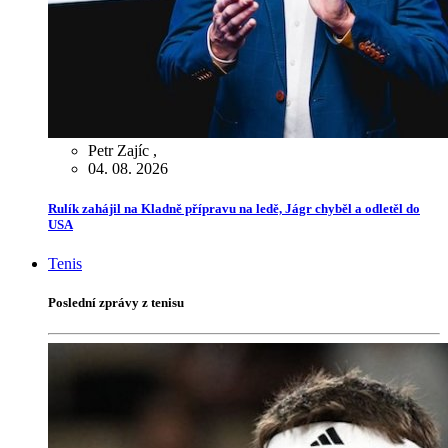
Petr Zajíc
,
04. 08. 2026
Rulík zahájil na Kladně přípravu na ledě, Jágr chyběl a odletěl do
USA
Tenis
Poslední zprávy z tenisu