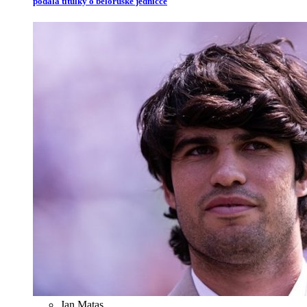
podala titulky o běloruské jedničce
Jan Matas
,