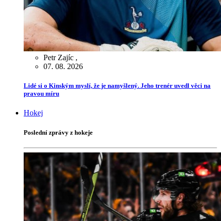
Petr Zajíc
,
07. 08. 2026
Lidé si o Kinským myslí, že je namyšlený. Jeho trenér uvedl věci na
pravou míru
Hokej
Poslední zprávy z hokeje