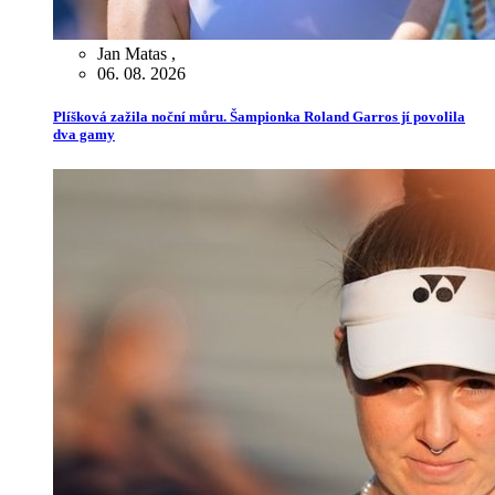
Jan Matas
,
06. 08. 2026
Plíšková zažila noční můru. Šampionka Roland Garros jí povolila
dva gamy