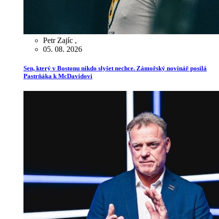
Petr Zajíc
,
05. 08. 2026
Sen, který v Bostonu nikdo slyšet nechce. Zámořský novinář posílá
Pastrňáka k McDavidovi