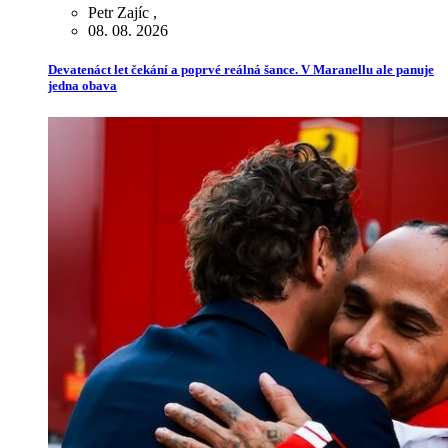
Petr Zajíc
,
08. 08. 2026
Devatenáct let čekání a poprvé reálná šance. V Maranellu ale panuje
jedna obava