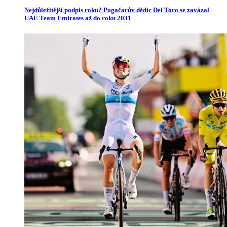
Nejdůležitější podpis roku? Pogačarův dědic Del Toro se zavázal
UAE Team Emirates až do roku 2031