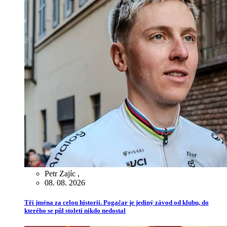
Petr Zajíc
,
08. 08. 2026
Tři jména za celou historii. Pogačar je jediný závod od klubu, do
kterého se půl století nikdo nedostal