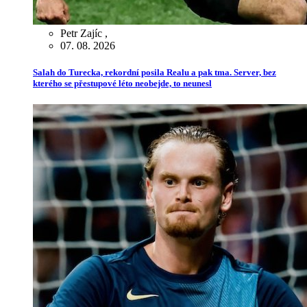
Petr Zajíc
,
07. 08. 2026
Salah do Turecka, rekordní posila Realu a pak tma. Server, bez
kterého se přestupové léto neobejde, to neunesl