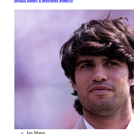
podala titulky o běloruské jedničce
Jan Matas
,