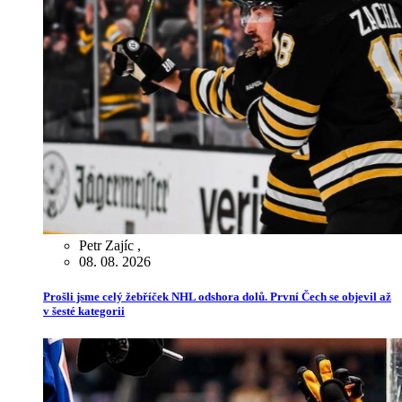
Petr Zajíc
,
08. 08. 2026
Prošli jsme celý žebříček NHL odshora dolů. První Čech se objevil až
v šesté kategorii