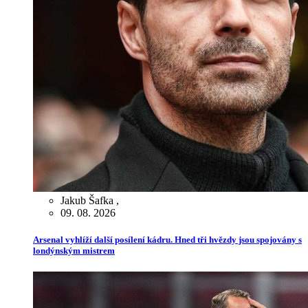
Jakub Šafka
,
09. 08. 2026
Arsenal vyhlíží další posílení kádru. Hned tři hvězdy jsou spojovány s
londýnským mistrem