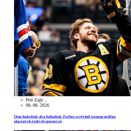
Petr Zajíc
,
08. 08. 2026
Osm hokejistů, dva fotbalisté. Forbes zveřejnil seznam nejlépe
placených českých sportovců