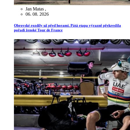
Jan Matas
,
06. 08. 2026
Obrovské rozdíly už před horami. Pátá etapa výrazně překreslila
pořadí ženské Tour de France