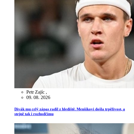
Petr Zajíc
,
09. 08. 2026
Divák mu celý zápas radil z hlediště. Menšíkovi došla trpělivost, a
stejně tak i rozhodčímu