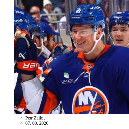
Petr Zajíc
,
07. 08. 2026