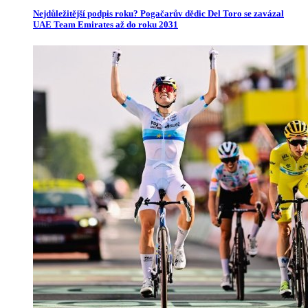
Nejdůležitější podpis roku? Pogačarův dědic Del Toro se zavázal
UAE Team Emirates až do roku 2031