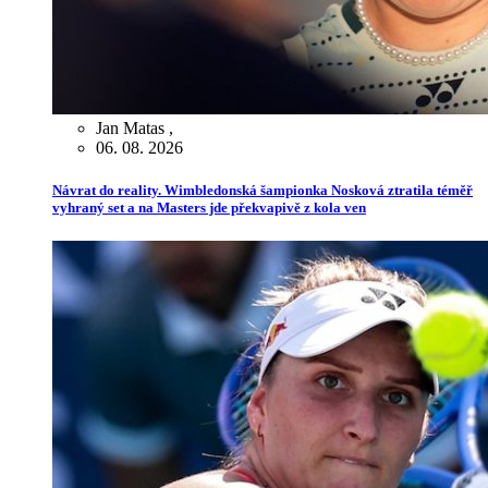
Jan Matas
,
06. 08. 2026
Návrat do reality. Wimbledonská šampionka Nosková ztratila téměř
vyhraný set a na Masters jde překvapivě z kola ven