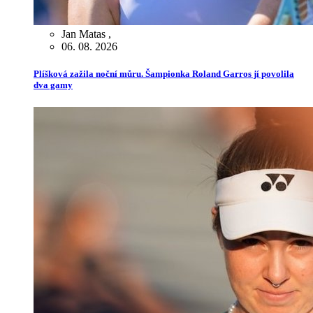
Jan Matas
,
06. 08. 2026
Plíšková zažila noční můru. Šampionka Roland Garros jí povolila
dva gamy