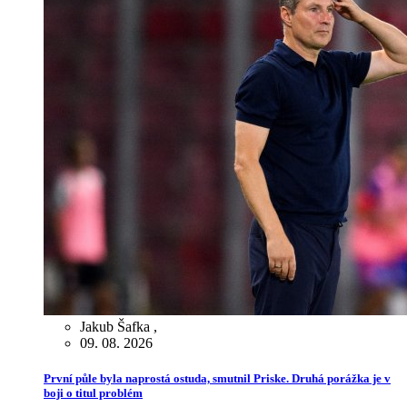
Jakub Šafka
,
09. 08. 2026
První půle byla naprostá ostuda, smutnil Priske. Druhá porážka je v
boji o titul problém