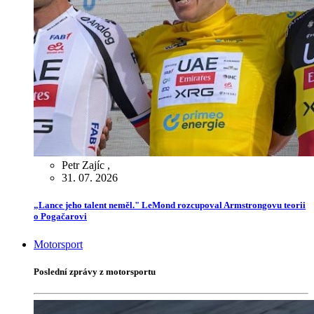
Petr Zajíc
,
31. 07. 2026
„Lance jeho talent neměl." LeMond rozcupoval Armstrongovu teorii
o Pogačarovi
Motorsport
Poslední zprávy z motorsportu