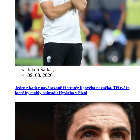
Jakub Šafka
,
09. 08. 2026
Jeden z katů v nové sezoně či stratég ligového nováčka. Tři tváře,
které by mohly nahradit Hyského v Plzni