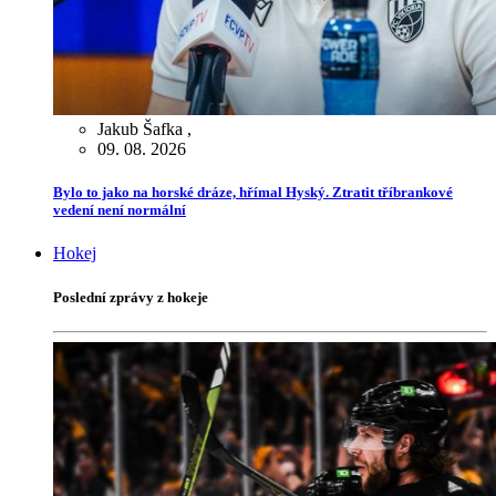
Jakub Šafka
,
09. 08. 2026
Bylo to jako na horské dráze, hřímal Hyský. Ztratit tříbrankové
vedení není normální
Hokej
Poslední zprávy z hokeje