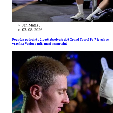
Jan Matas
,
03. 08. 2026
Pogačar podruhé v životě absolvuje dvě Grand Tours! Po 7 letech se
vrací na Vueltu a míří mezi nesmrtelné