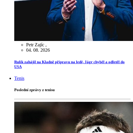
Petr Zajíc
,
04. 08. 2026
Rulík zahájil na Kladně přípravu na ledě, Jágr chyběl a odletěl do
USA
Tenis
Poslední zprávy z tenisu