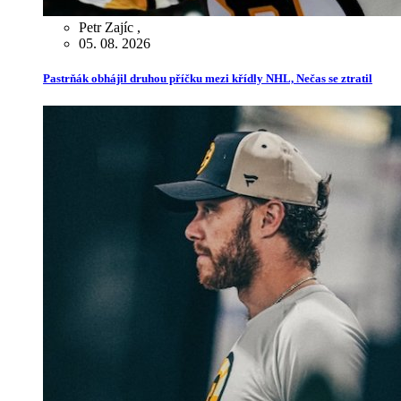
Petr Zajíc
,
05. 08. 2026
Pastrňák obhájil druhou příčku mezi křídly NHL, Nečas se ztratil