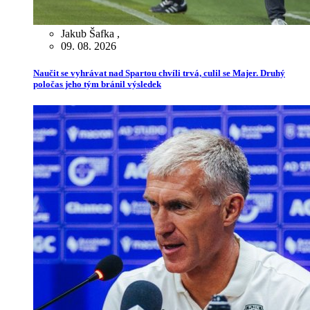
Jakub Šafka
,
09. 08. 2026
Naučit se vyhrávat nad Spartou chvíli trvá, culil se Majer. Druhý
poločas jeho tým bránil výsledek