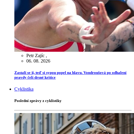
Petr Zajíc
,
06. 08. 2026
Zastali se jí, teď si sypou popel na hlavu. Vondroušová po odhalení
pravdy čelí drsné kritice
Cyklistika
Poslední zprávy z cyklistiky