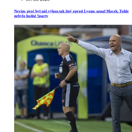
Nevím, proč byl náš výkon tak jiný oproti Lyonu, uznal Macek. Tohle
nebylo hodné Sparty