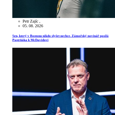
Petr Zajíc
,
05. 08. 2026
Sen, který v Bostonu nikdo slyšet nechce. Zámořský novinář posílá
Pastrňáka k McDavidovi