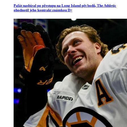
Palát nasbíral po přestupu na Long Island pět bodů, The Athletic
ohodnotil jeho kontrakt známkou D+