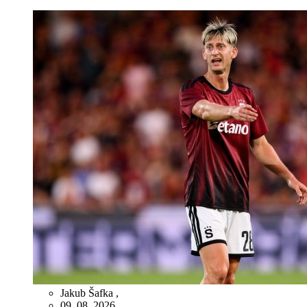
Jakub Šafka
,
09. 08. 2026