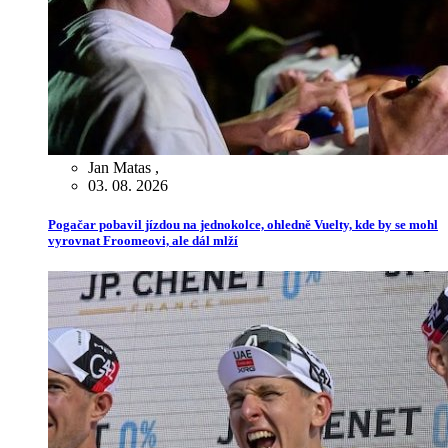
Jan Matas
,
03. 08. 2026
Pogačar pobavil jízdou na jednokolce, ohledně Vuelty, kde by se mohl
vyrovnat Froomeovi, ale dál mlží