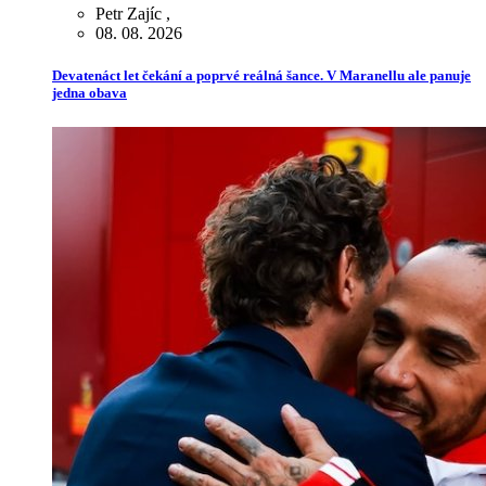
Petr Zajíc
,
08. 08. 2026
Devatenáct let čekání a poprvé reálná šance. V Maranellu ale panuje
jedna obava