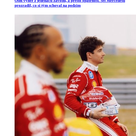
Osm výher z jedenácti závodů, a přesto opatrnost. Šéf Mercedesu
prozradil, co si tým schoval na podzim