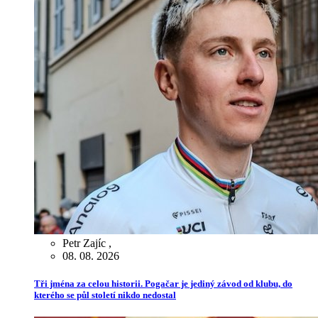
Petr Zajíc
,
08. 08. 2026
Tři jména za celou historii. Pogačar je jediný závod od klubu, do
kterého se půl století nikdo nedostal