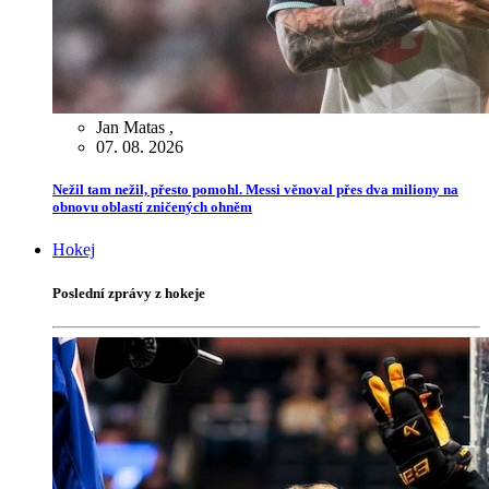
Jan Matas
,
07. 08. 2026
Nežil tam nežil, přesto pomohl. Messi věnoval přes dva miliony na
obnovu oblastí zničených ohněm
Hokej
Poslední zprávy z hokeje