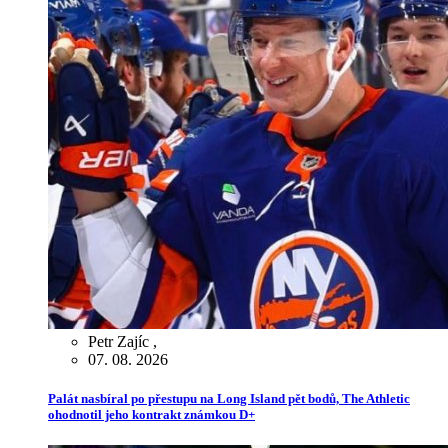
Petr Zajíc
,
07. 08. 2026
Palát nasbíral po přestupu na Long Island pět bodů, The Athletic
ohodnotil jeho kontrakt známkou D+