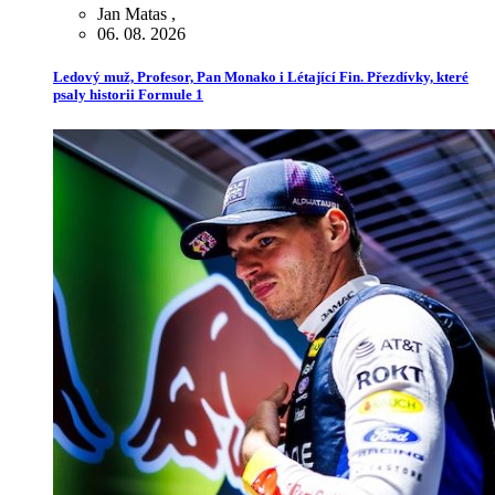
Jan Matas
,
06. 08. 2026
Ledový muž, Profesor, Pan Monako i Létající Fin. Přezdívky, které
psaly historii Formule 1