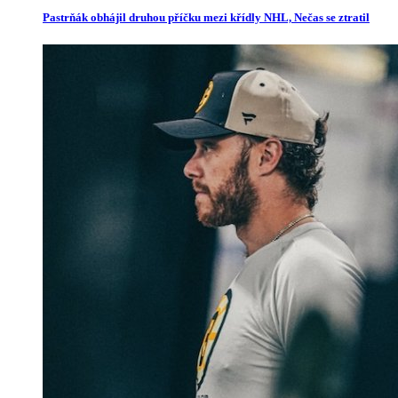
Pastrňák obhájil druhou příčku mezi křídly NHL, Nečas se ztratil