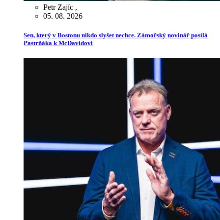
Petr Zajíc
,
05. 08. 2026
Sen, který v Bostonu nikdo slyšet nechce. Zámořský novinář posílá
Pastrňáka k McDavidovi