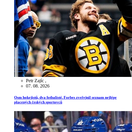
Petr Zajíc
,
07. 08. 2026
Osm hokejistů, dva fotbalisté. Forbes zveřejnil seznam nejlépe
placených českých sportovců