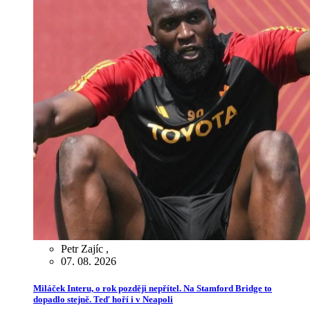
Petr Zajíc
,
07. 08. 2026
Miláček Interu, o rok později nepřítel. Na Stamford Bridge to
dopadlo stejně. Teď hoří i v Neapoli