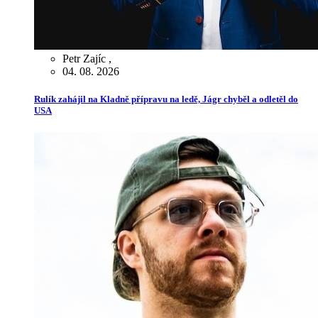
Petr Zajíc
,
04. 08. 2026
Rulík zahájil na Kladně přípravu na ledě, Jágr chyběl a odletěl do
USA