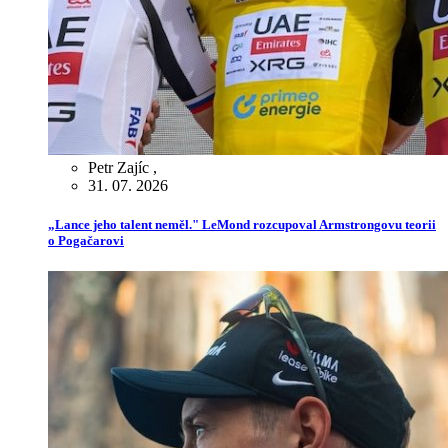
Petr Zajíc
,
31. 07. 2026
„Lance jeho talent neměl." LeMond rozcupoval Armstrongovu teorii
o Pogačarovi