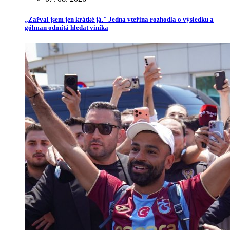
„Zařval jsem jen krátké já." Jedna vteřina rozhodla o výsledku a
gólman odmítá hledat viníka