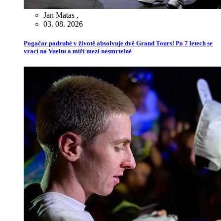
Jan Matas
,
03. 08. 2026
Pogačar podruhé v životě absolvuje dvě Grand Tours! Po 7 letech se
vrací na Vueltu a míří mezi nesmrtelné