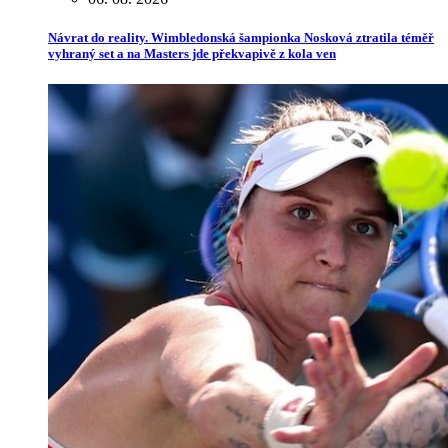
Návrat do reality. Wimbledonská šampionka Nosková ztratila téměř
vyhraný set a na Masters jde překvapivě z kola ven