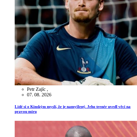
Petr Zajíc
,
07. 08. 2026
Lidé si o Kinským myslí, že je namyšlený. Jeho trenér uvedl věci na
pravou míru