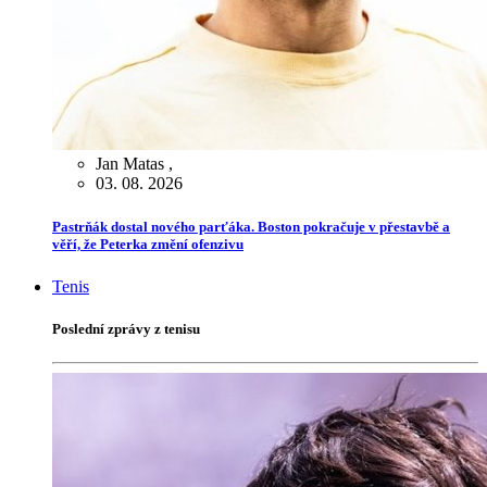
Jan Matas
,
03. 08. 2026
Pastrňák dostal nového parťáka. Boston pokračuje v přestavbě a
věří, že Peterka změní ofenzivu
Tenis
Poslední zprávy z tenisu