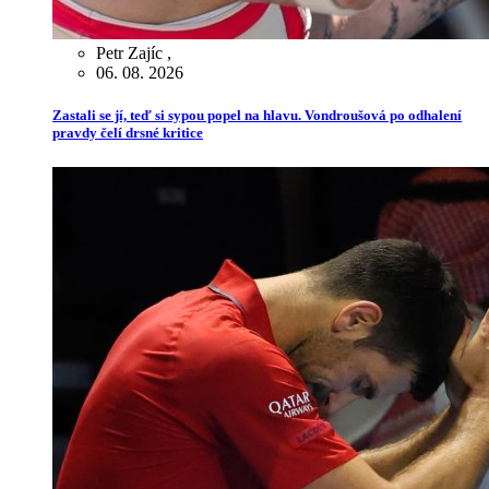
Petr Zajíc
,
06. 08. 2026
Zastali se jí, teď si sypou popel na hlavu. Vondroušová po odhalení
pravdy čelí drsné kritice