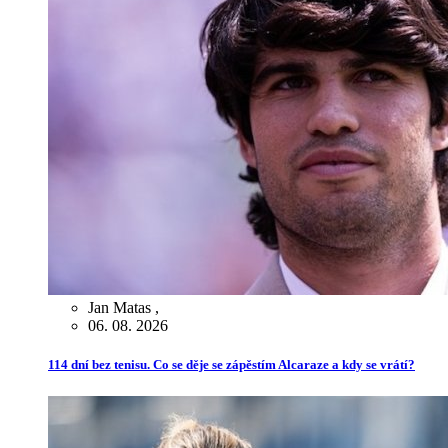
Jan Matas
,
06. 08. 2026
114 dní bez tenisu. Co se děje se zápěstím Alcaraze a kdy se vrátí?