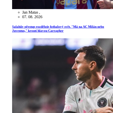
Jan Matas
,
07. 08. 2026
Salahův přestup rozděluje fotbalový svět. "Má na AC Milán nebo
Juventus," kroutí hlavou Carragher