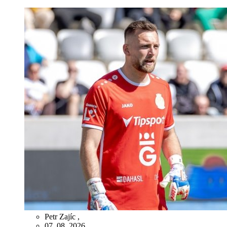
Petr Zajíc
,
07. 08. 2026