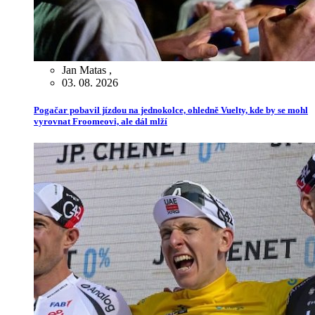
Jan Matas
,
03. 08. 2026
Pogačar pobavil jízdou na jednokolce, ohledně Vuelty, kde by se mohl
vyrovnat Froomeovi, ale dál mlží