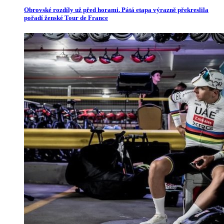
Obrovské rozdíly už před horami. Pátá etapa výrazně překreslila
pořadí ženské Tour de France