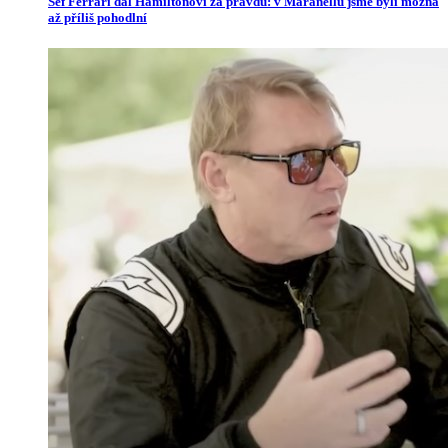
Šéf Ferrari dal Hamiltonovi za pravdu: v Maranellu jsme byli možná
až příliš pohodlní