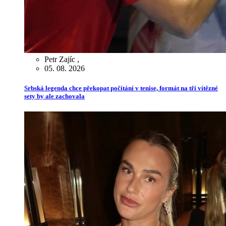
Petr Zajíc
,
05. 08. 2026
Srbská legenda chce překopat počítání v tenise, formát na tři vítězné
sety by ale zachovala