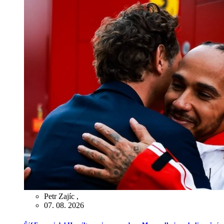
Petr Zajíc
,
07. 08. 2026