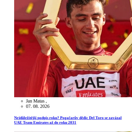
Jan Matas
,
07. 08. 2026
Nejdůležitější podpis roku? Pogačarův dědic Del Toro se zavázal
UAE Team Emirates až do roku 2031