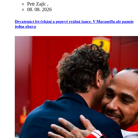
Petr Zajíc
,
08. 08. 2026
Devatenáct let čekání a poprvé reálná šance. V Maranellu ale panuje
jedna obava