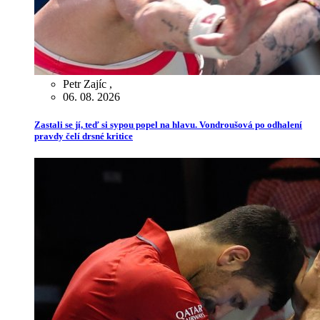
Petr Zajíc
,
06. 08. 2026
Zastali se jí, teď si sypou popel na hlavu. Vondroušová po odhalení
pravdy čelí drsné kritice