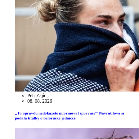
Petr Zajíc
,
08. 08. 2026
„To opravdu nedokážete informovat správně?" Navrátilová si
podala titulky o běloruské jedničce