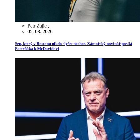
Petr Zajíc
,
05. 08. 2026
Sen, který v Bostonu nikdo slyšet nechce. Zámořský novinář posílá
Pastrňáka k McDavidovi