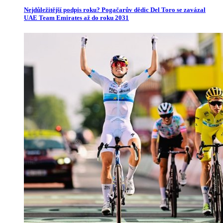
Nejdůležitější podpis roku? Pogačarův dědic Del Toro se zavázal
UAE Team Emirates až do roku 2031