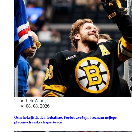
Petr Zajíc
,
08. 08. 2026
Osm hokejistů, dva fotbalisté. Forbes zveřejnil seznam nejlépe
placených českých sportovců