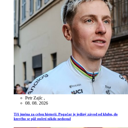
Petr Zajíc
,
08. 08. 2026
Tři jména za celou historii. Pogačar je jediný závod od klubu, do
kterého se půl století nikdo nedostal