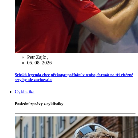
Petr Zajíc
,
05. 08. 2026
Srbská legenda chce překopat počítání v tenise, formát na tři vítězné
sety by ale zachovala
Cyklistika
Poslední zprávy z cyklistiky