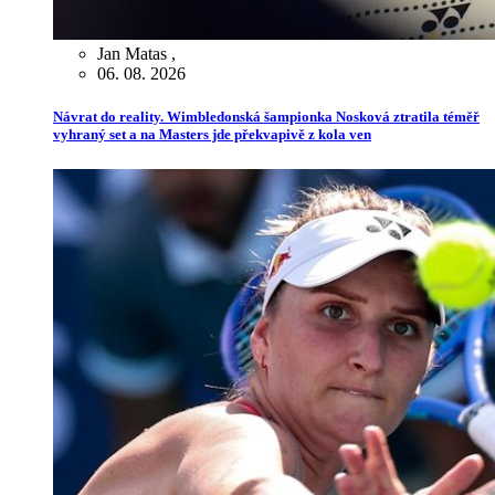
Jan Matas
,
06. 08. 2026
Návrat do reality. Wimbledonská šampionka Nosková ztratila téměř
vyhraný set a na Masters jde překvapivě z kola ven