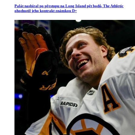
Palát nasbíral po přestupu na Long Island pět bodů, The Athletic
ohodnotil jeho kontrakt známkou D+