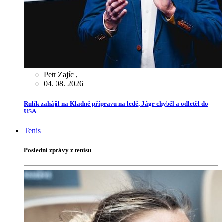
Petr Zajíc
,
04. 08. 2026
Rulík zahájil na Kladně přípravu na ledě, Jágr chyběl a odletěl do
USA
Tenis
Poslední zprávy z tenisu