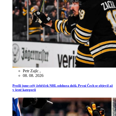
Petr Zajíc
,
08. 08. 2026
Prošli jsme celý žebříček NHL odshora dolů. První Čech se objevil až
v šesté kategorii