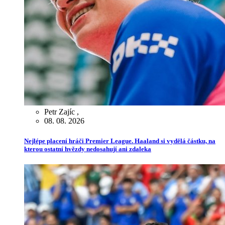
Petr Zajíc
,
08. 08. 2026
Nejlépe placení hráči Premier League. Haaland si vydělá částku, na
kterou ostatní hvězdy nedosahují ani zdaleka