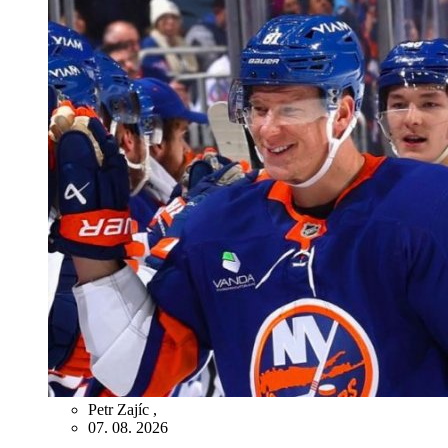
Petr Zajíc
,
07. 08. 2026