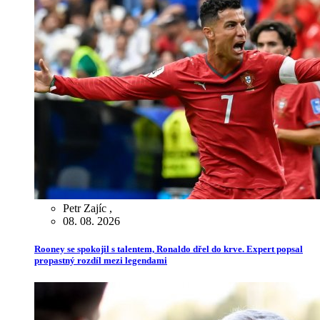
Petr Zajíc
,
08. 08. 2026
Rooney se spokojil s talentem, Ronaldo dřel do krve. Expert popsal
propastný rozdíl mezi legendami