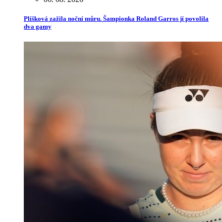
Plíšková zažila noční můru. Šampionka Roland Garros jí povolila
dva gamy