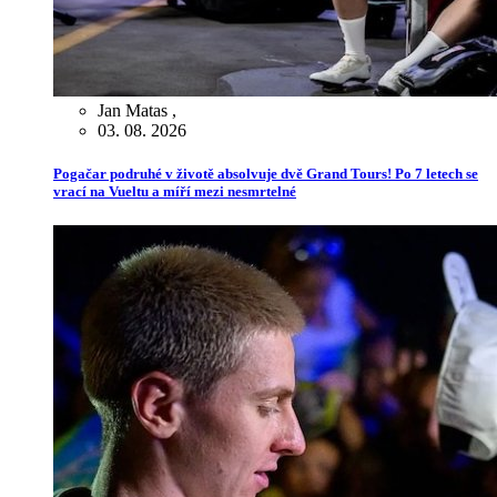
Jan Matas
,
03. 08. 2026
Pogačar podruhé v životě absolvuje dvě Grand Tours! Po 7 letech se
vrací na Vueltu a míří mezi nesmrtelné