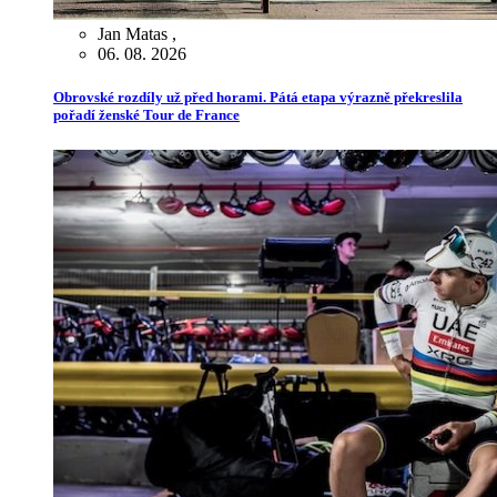
Jan Matas
,
06. 08. 2026
Obrovské rozdíly už před horami. Pátá etapa výrazně překreslila
pořadí ženské Tour de France