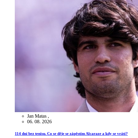
Jan Matas
,
06. 08. 2026
114 dní bez tenisu. Co se děje se zápěstím Alcaraze a kdy se vrátí?