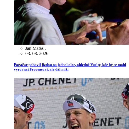
Jan Matas
,
03. 08. 2026
Pogačar pobavil jízdou na jednokolce, ohledně Vuelty, kde by se mohl
vyrovnat Froomeovi, ale dál mlží