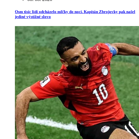
Osm tisíc lidí odcházelo mlčky do noci. Kapitán Zbrojovky pak našel
jediné výstižné slovo