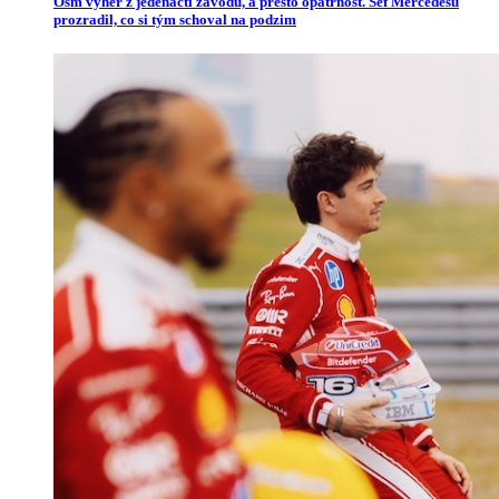
Osm výher z jedenácti závodů, a přesto opatrnost. Šéf Mercedesu
prozradil, co si tým schoval na podzim