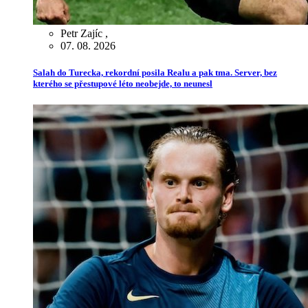
Petr Zajíc
,
07. 08. 2026
Salah do Turecka, rekordní posila Realu a pak tma. Server, bez
kterého se přestupové léto neobejde, to neunesl