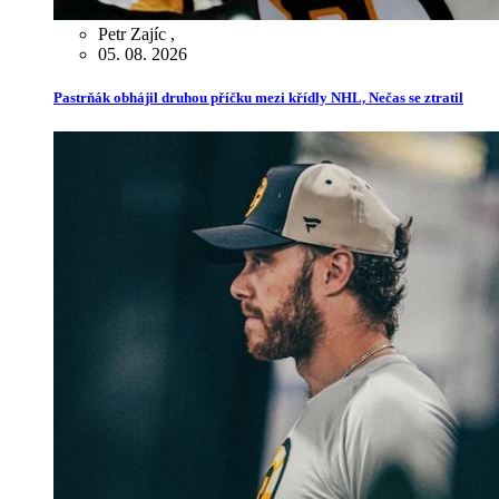
Petr Zajíc
,
05. 08. 2026
Pastrňák obhájil druhou příčku mezi křídly NHL, Nečas se ztratil