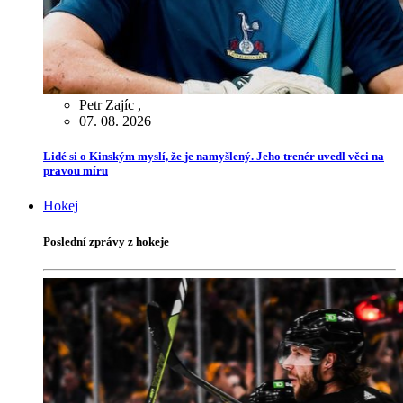
Petr Zajíc
,
07. 08. 2026
Lidé si o Kinským myslí, že je namyšlený. Jeho trenér uvedl věci na
pravou míru
Hokej
Poslední zprávy z hokeje