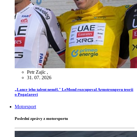
Petr Zajíc
,
31. 07. 2026
„Lance jeho talent neměl." LeMond rozcupoval Armstrongovu teorii
o Pogačarovi
Motorsport
Poslední zprávy z motorsportu