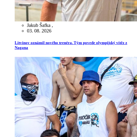
Jakub Šafka
,
03. 08. 2026
Litvínov oznámil nového trenéra. Tým povede olympijský vítěz z
Nagana