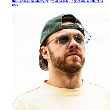
Rulík zahájil na Kladně přípravu na ledě, Jágr chyběl a odletěl do
USA