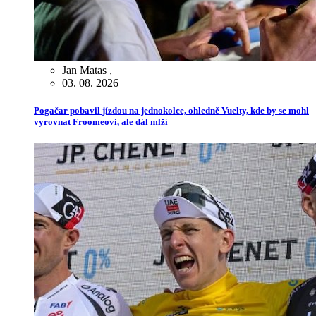
Jan Matas
,
03. 08. 2026
Pogačar pobavil jízdou na jednokolce, ohledně Vuelty, kde by se mohl
vyrovnat Froomeovi, ale dál mlží