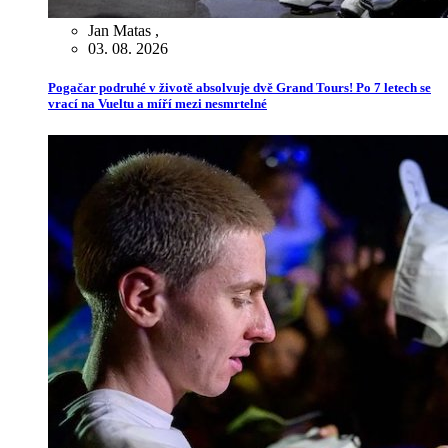
Jan Matas
,
03. 08. 2026
Pogačar podruhé v životě absolvuje dvě Grand Tours! Po 7 letech se
vrací na Vueltu a míří mezi nesmrtelné