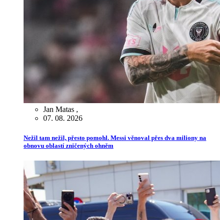
Jan Matas
,
07. 08. 2026
Nežil tam nežil, přesto pomohl. Messi věnoval přes dva miliony na
obnovu oblastí zničených ohněm