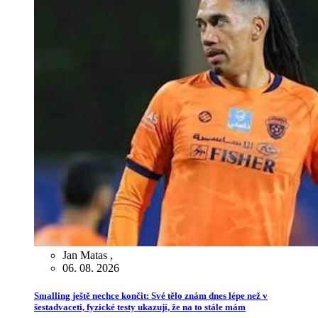
Jan Matas
,
06. 08. 2026
Smalling ještě nechce končit: Své tělo znám dnes lépe než v
šestadvaceti, fyzické testy ukazují, že na to stále mám