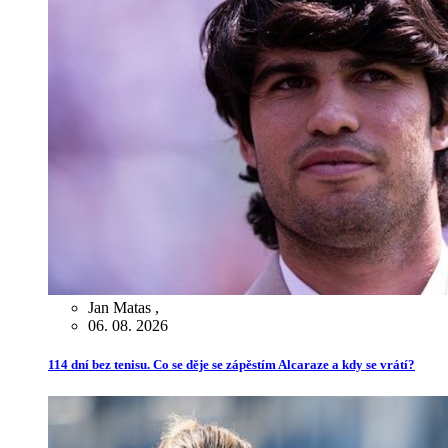
Jan Matas
,
06. 08. 2026
114 dní bez tenisu. Co se děje se zápěstím Alcaraze a kdy se vrátí?