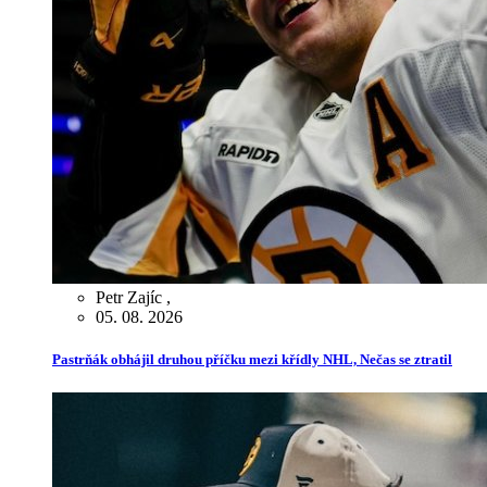
Petr Zajíc
,
05. 08. 2026
Pastrňák obhájil druhou příčku mezi křídly NHL, Nečas se ztratil