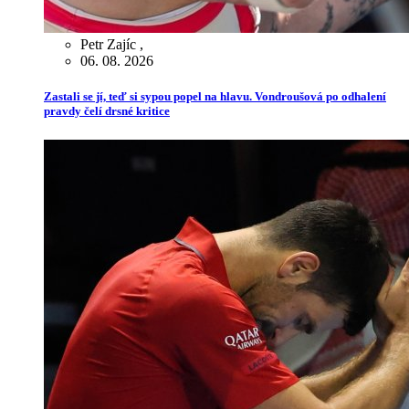
Petr Zajíc
,
06. 08. 2026
Zastali se jí, teď si sypou popel na hlavu. Vondroušová po odhalení
pravdy čelí drsné kritice