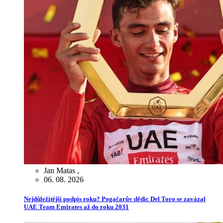
Jan Matas
,
06. 08. 2026
Nejdůležitější podpis roku? Pogačarův dědic Del Toro se zavázal
UAE Team Emirates až do roku 2031