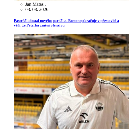
Jan Matas
,
03. 08. 2026
Pastrňák dostal nového parťáka. Boston pokračuje v přestavbě a
věří, že Peterka změní ofenzivu