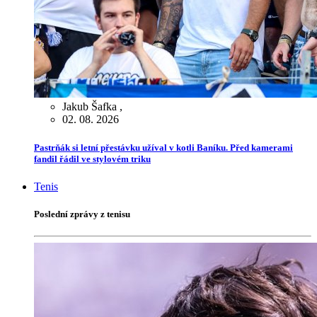
Jakub Šafka
,
02. 08. 2026
Pastrňák si letní přestávku užíval v kotli Baníku. Před kamerami
fandil řádil ve stylovém triku
Tenis
Poslední zprávy z tenisu