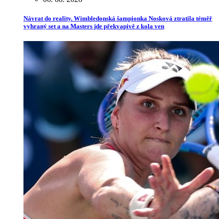
Návrat do reality. Wimbledonská šampionka Nosková ztratila téměř
vyhraný set a na Masters jde překvapivě z kola ven