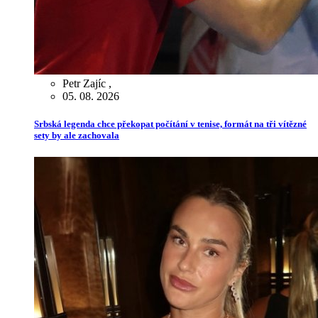
Petr Zajíc
,
05. 08. 2026
Srbská legenda chce překopat počítání v tenise, formát na tři vítězné
sety by ale zachovala