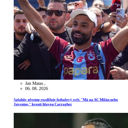
Jan Matas
,
06. 08. 2026
Salahův přestup rozděluje fotbalový svět. "Má na AC Milán nebo
Juventus," kroutí hlavou Carragher