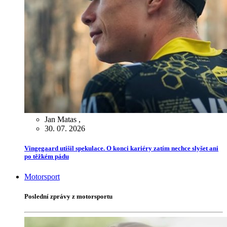
Jan Matas
,
30. 07. 2026
Vingegaard utišil spekulace. O konci kariéry zatím nechce slyšet ani
po těžkém pádu
Motorsport
Poslední zprávy z motorsportu