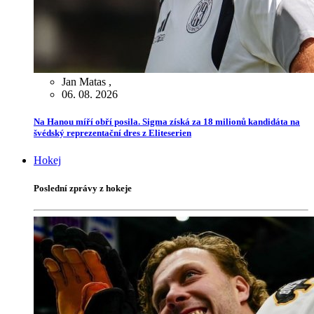
Jan Matas
,
06. 08. 2026
Na Hanou míří obří posila. Sigma získá za 18 milionů kandidáta na
švédský reprezentační dres z Eliteserien
Hokej
Poslední zprávy z hokeje