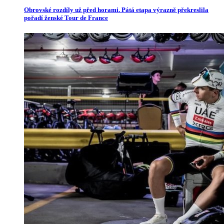
Obrovské rozdíly už před horami. Pátá etapa výrazně překreslila
pořadí ženské Tour de France