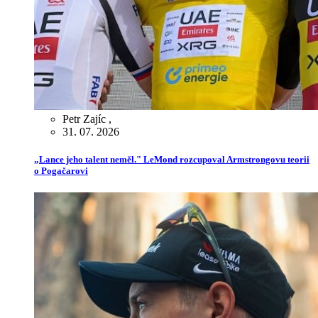
Petr Zajíc
,
31. 07. 2026
„Lance jeho talent neměl." LeMond rozcupoval Armstrongovu teorii
o Pogačarovi