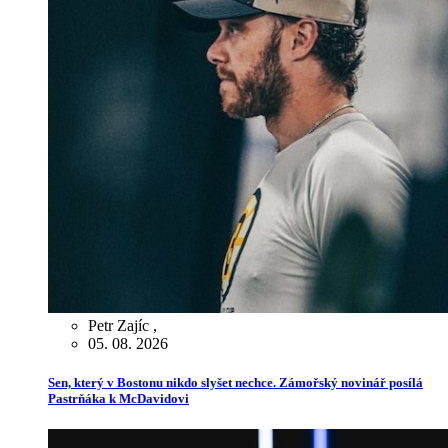
Petr Zajíc
,
05. 08. 2026
Sen, který v Bostonu nikdo slyšet nechce. Zámořský novinář posílá
Pastrňáka k McDavidovi