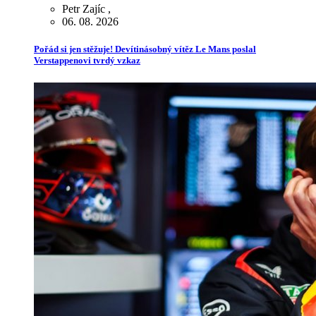
Petr Zajíc
,
06. 08. 2026
Pořád si jen stěžuje! Devítinásobný vítěz Le Mans poslal
Verstappenovi tvrdý vzkaz