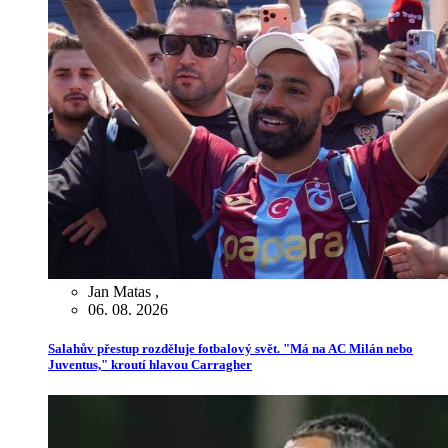
Jan Matas
,
06. 08. 2026
Salahův přestup rozděluje fotbalový svět. "Má na AC Milán nebo
Juventus," kroutí hlavou Carragher