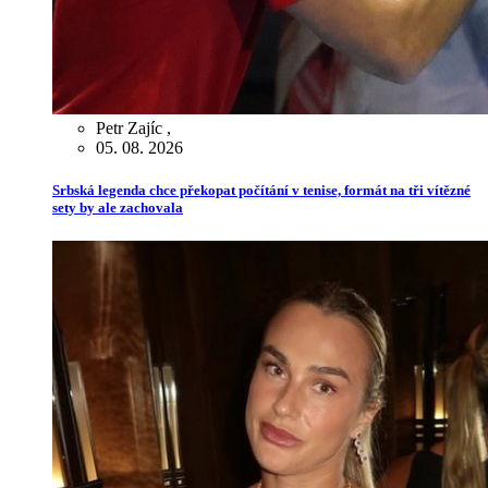
Petr Zajíc
,
05. 08. 2026
Srbská legenda chce překopat počítání v tenise, formát na tři vítězné
sety by ale zachovala