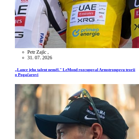
Petr Zajíc
,
31. 07. 2026
„Lance jeho talent neměl." LeMond rozcupoval Armstrongovu teorii
o Pogačarovi