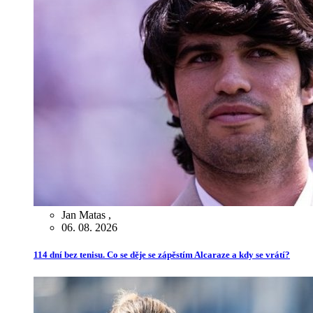
Jan Matas
,
06. 08. 2026
114 dní bez tenisu. Co se děje se zápěstím Alcaraze a kdy se vrátí?