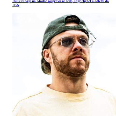
Rulík zahájil na Kladně přípravu na ledě, Jágr chyběl a odletěl do
USA