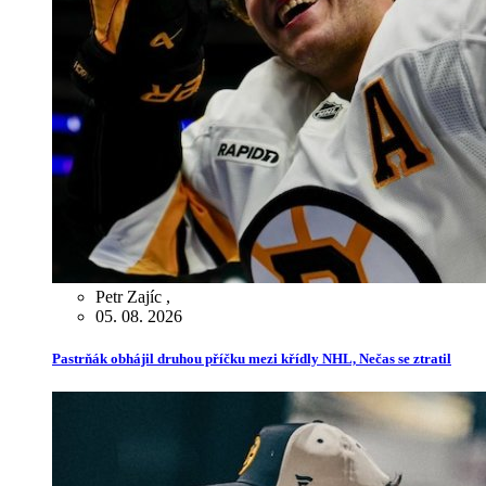
Petr Zajíc
,
05. 08. 2026
Pastrňák obhájil druhou příčku mezi křídly NHL, Nečas se ztratil