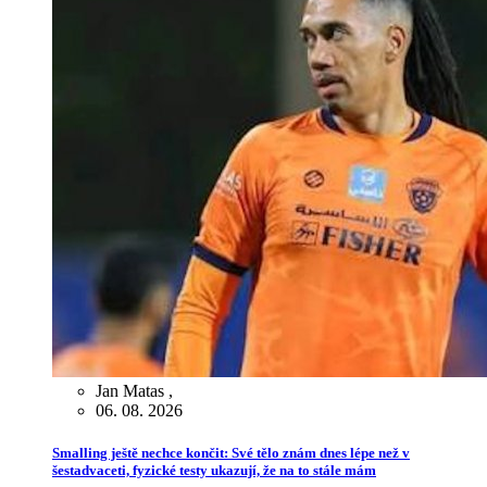
Jan Matas
,
06. 08. 2026
Smalling ještě nechce končit: Své tělo znám dnes lépe než v
šestadvaceti, fyzické testy ukazují, že na to stále mám