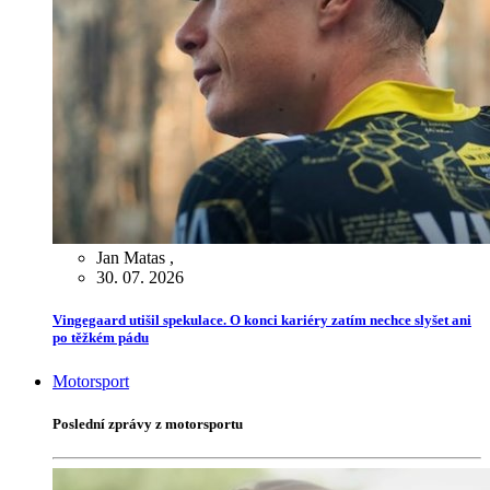
Jan Matas
,
30. 07. 2026
Vingegaard utišil spekulace. O konci kariéry zatím nechce slyšet ani
po těžkém pádu
Motorsport
Poslední zprávy z motorsportu