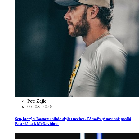
Petr Zajíc
,
05. 08. 2026
Sen, který v Bostonu nikdo slyšet nechce. Zámořský novinář posílá
Pastrňáka k McDavidovi