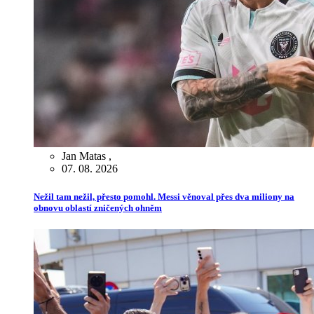
Jan Matas
,
07. 08. 2026
Nežil tam nežil, přesto pomohl. Messi věnoval přes dva miliony na
obnovu oblastí zničených ohněm