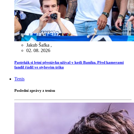
Jakub Šafka
,
02. 08. 2026
Pastrňák si letní přestávku užíval v kotli Baníku. Před kamerami
fandil řádil ve stylovém triku
Tenis
Poslední zprávy z tenisu