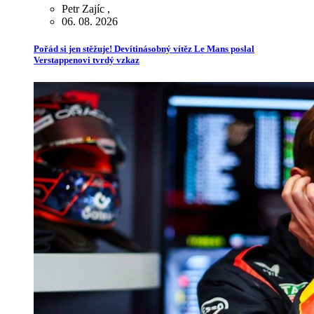
Petr Zajíc
,
06. 08. 2026
Pořád si jen stěžuje! Devítinásobný vítěz Le Mans poslal
Verstappenovi tvrdý vzkaz