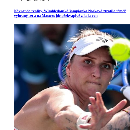
Návrat do reality. Wimbledonská šampionka Nosková ztratila téměř
vyhraný set a na Masters jde překvapivě z kola ven