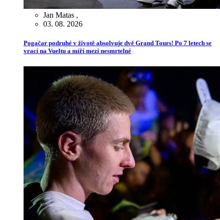
Jan Matas
,
03. 08. 2026
Pogačar podruhé v životě absolvuje dvě Grand Tours! Po 7 letech se
vrací na Vueltu a míří mezi nesmrtelné