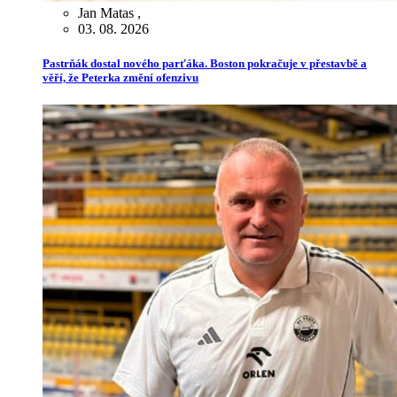
Jan Matas
,
03. 08. 2026
Pastrňák dostal nového parťáka. Boston pokračuje v přestavbě a
věří, že Peterka změní ofenzivu