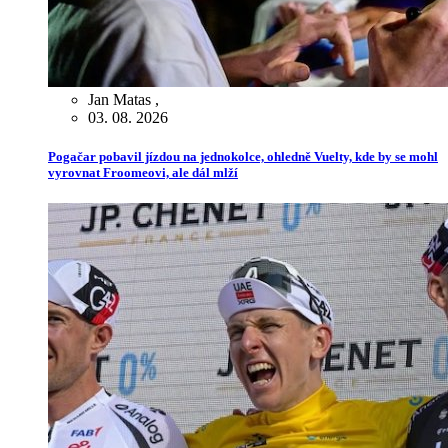
Jan Matas
,
03. 08. 2026
Pogačar pobavil jízdou na jednokolce, ohledně Vuelty, kde by se mohl
vyrovnat Froomeovi, ale dál mlží