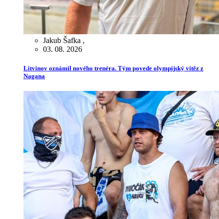
Jakub Šafka
,
03. 08. 2026
Litvínov oznámil nového trenéra. Tým povede olympijský vítěz z
Nagana