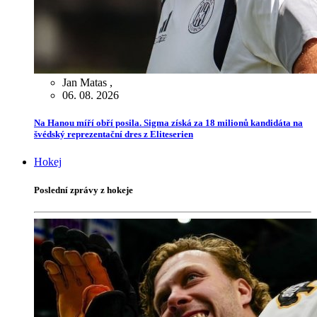
Jan Matas
,
06. 08. 2026
Na Hanou míří obří posila. Sigma získá za 18 milionů kandidáta na
švédský reprezentační dres z Eliteserien
Hokej
Poslední zprávy z hokeje