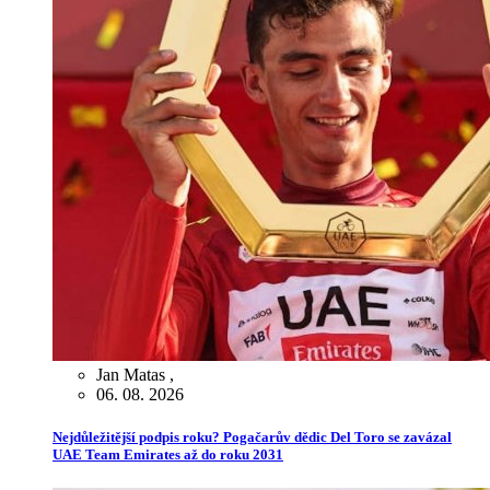
Jan Matas
,
06. 08. 2026
Nejdůležitější podpis roku? Pogačarův dědic Del Toro se zavázal
UAE Team Emirates až do roku 2031