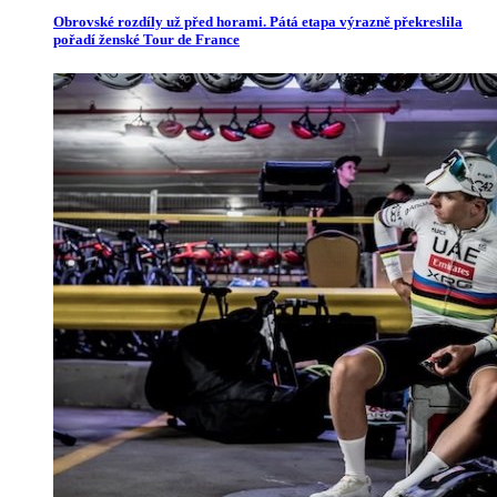
Obrovské rozdíly už před horami. Pátá etapa výrazně překreslila
pořadí ženské Tour de France