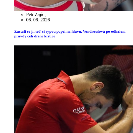
Petr Zajíc
,
06. 08. 2026
Zastali se jí, teď si sypou popel na hlavu. Vondroušová po odhalení
pravdy čelí drsné kritice