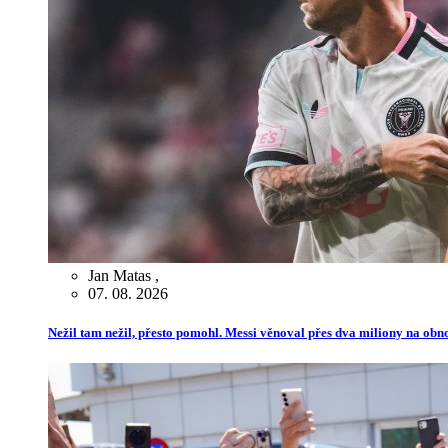
Jan Matas
,
07. 08. 2026
Nežil tam nežil, přesto pomohl. Messi věnoval přes dva miliony na ob