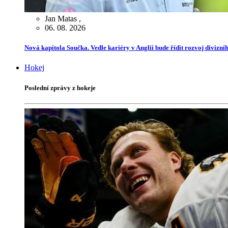
Jan Matas
,
06. 08. 2026
Nová kapitola Součka. Vedle kariéry v Anglii bude řídit rozvoj divizn
Hokej
Poslední zprávy z hokeje