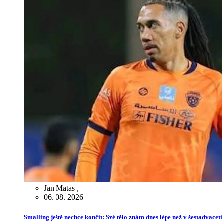
Jan Matas
,
06. 08. 2026
Smalling ještě nechce končit: Své tělo znám dnes lépe než v šestadvaceti,