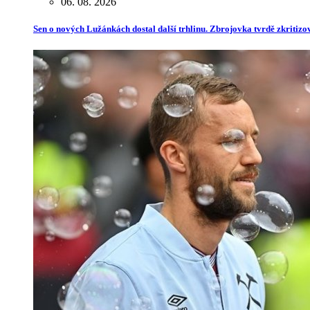
06. 08. 2026
Sen o nových Lužánkách dostal další trhlinu. Zbrojovka tvrdě zkritiz