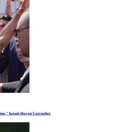
ntus," kroutí hlavou Carragher