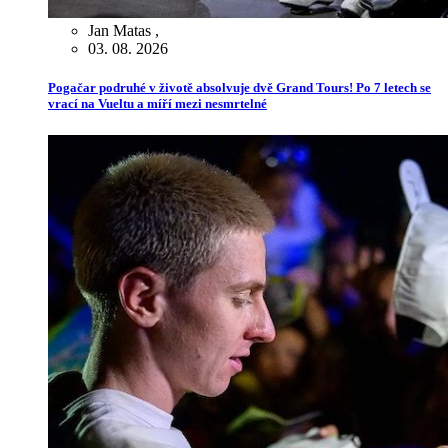
Jan Matas
,
03. 08. 2026
Pogačar podruhé v životě absolvuje dvě Grand Tours! Po 7 letech se
vrací na Vueltu a míří mezi nesmrtelné