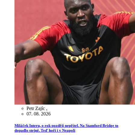
Petr Zajíc
,
07. 08. 2026
Miláček Interu, o rok později nepřítel. Na Stamford Bridge to
dopadlo stejně. Teď hoří i v Neapoli