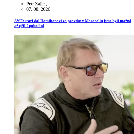
Petr Zajíc
,
07. 08. 2026
Šéf Ferrari dal Hamiltonovi za pravdu: v Maranellu jsme byli možná
až příliš pohodlní