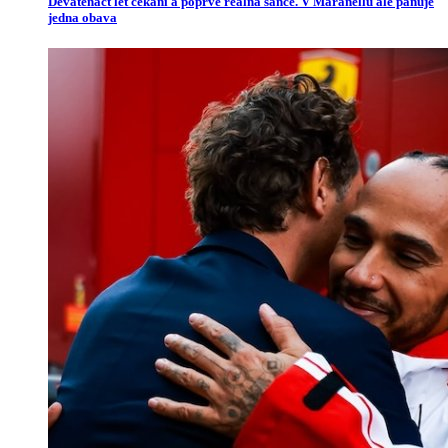
Devatenáct let čekání a poprvé reálná šance. V Maranellu ale panuje
jedna obava