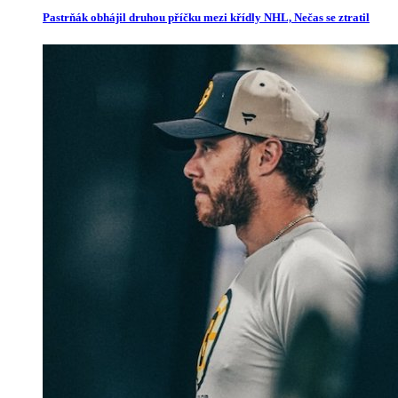
Pastrňák obhájil druhou příčku mezi křídly NHL, Nečas se ztratil