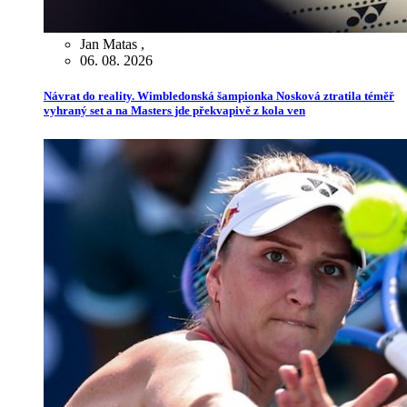
Jan Matas
,
06. 08. 2026
Návrat do reality. Wimbledonská šampionka Nosková ztratila téměř
vyhraný set a na Masters jde překvapivě z kola ven