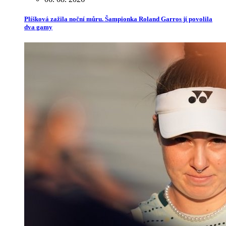
Plíšková zažila noční můru. Šampionka Roland Garros jí povolila
dva gamy