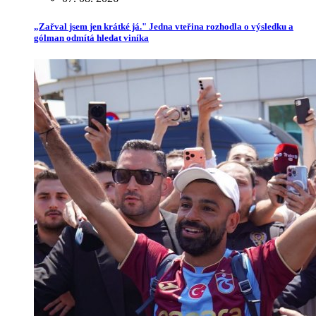
„Zařval jsem jen krátké já." Jedna vteřina rozhodla o výsledku a
gólman odmítá hledat viníka