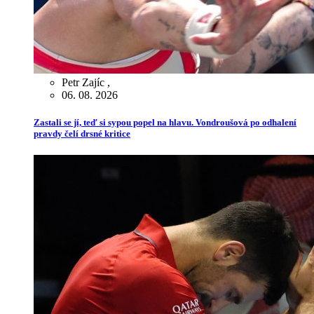
Petr Zajíc
,
06. 08. 2026
Zastali se jí, teď si sypou popel na hlavu. Vondroušová po odhalení
pravdy čelí drsné kritice