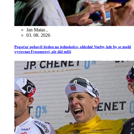
Jan Matas
,
03. 08. 2026
Pogačar pobavil jízdou na jednokolce, ohledně Vuelty, kde by se mohl
vyrovnat Froomeovi, ale dál mlží