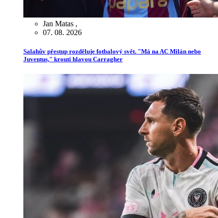
Jan Matas
,
07. 08. 2026
Salahův přestup rozděluje fotbalový svět. "Má na AC Milán nebo
Juventus," kroutí hlavou Carragher