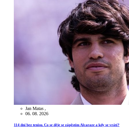
Jan Matas
,
06. 08. 2026
114 dní bez tenisu. Co se děje se zápěstím Alcaraze a kdy se vrátí?