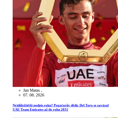
Jan Matas
,
07. 08. 2026
Nejdůležitější podpis roku? Pogačarův dědic Del Toro se zavázal
UAE Team Emirates až do roku 2031