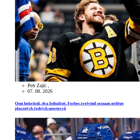
Petr Zajíc
,
07. 08. 2026
Osm hokejistů, dva fotbalisté. Forbes zveřejnil seznam nejlépe
placených českých sportovců