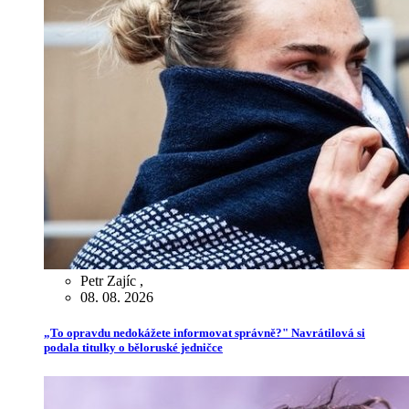
Petr Zajíc
,
08. 08. 2026
„To opravdu nedokážete informovat správně?" Navrátilová si
podala titulky o běloruské jedničce