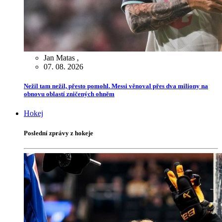
Jan Matas
,
07. 08. 2026
Nežil tam nežil, přesto pomohl. Messi věnoval přes dva miliony na
obnovu oblastí zničených ohněm
Hokej
Poslední zprávy z hokeje