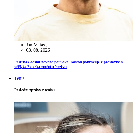
Jan Matas
,
03. 08. 2026
Pastrňák dostal nového parťáka. Boston pokračuje v přestavbě a
věří, že Peterka změní ofenzivu
Tenis
Poslední zprávy z tenisu