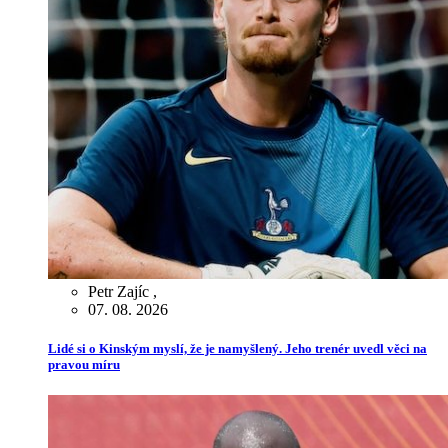
Petr Zajíc
,
07. 08. 2026
Lidé si o Kinským myslí, že je namyšlený. Jeho trenér uvedl věci na
pravou míru