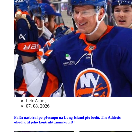
Petr Zajíc
,
07. 08. 2026
Palát nasbíral po přestupu na Long Island pět bodů, The Athletic
ohodnotil jeho kontrakt známkou D+