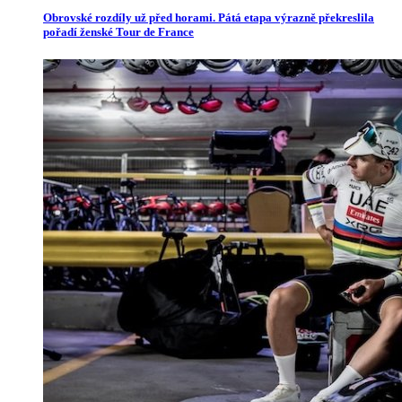
Obrovské rozdíly už před horami. Pátá etapa výrazně překreslila
pořadí ženské Tour de France