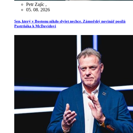
Petr Zajíc
,
05. 08. 2026
Sen, který v Bostonu nikdo slyšet nechce. Zámořský novinář posílá
Pastrňáka k McDavidovi