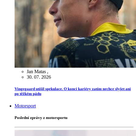
Jan Matas
,
30. 07. 2026
Vingegaard utišil spekulace. O konci kariéry zatím nechce slyšet ani
po těžkém pádu
Motorsport
Poslední zprávy z motorsportu