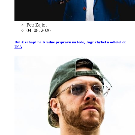
Petr Zajíc
,
04. 08. 2026
Rulík zahájil na Kladně přípravu na ledě, Jágr chyběl a odletěl do
USA