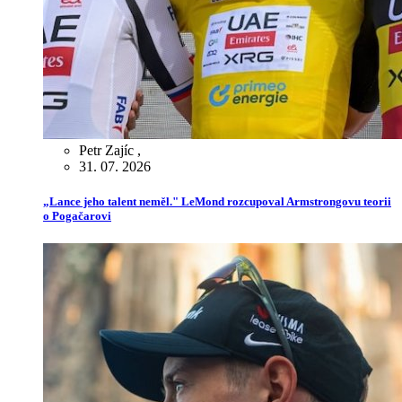
Petr Zajíc
,
31. 07. 2026
„Lance jeho talent neměl." LeMond rozcupoval Armstrongovu teorii
o Pogačarovi