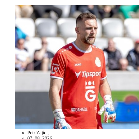
Petr Zajíc
,
07. 08. 2026