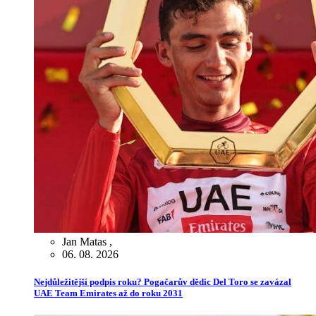
Jan Matas
,
06. 08. 2026
Nejdůležitější podpis roku? Pogačarův dědic Del Toro se zavázal
UAE Team Emirates až do roku 2031