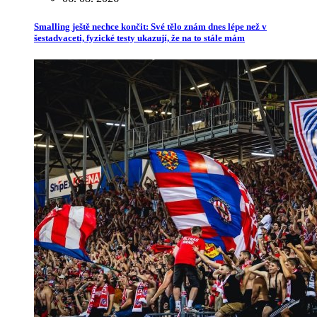
Smalling ještě nechce končit: Své tělo znám dnes lépe než v
šestadvaceti, fyzické testy ukazují, že na to stále mám