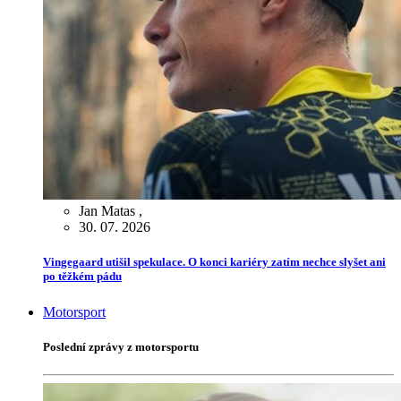
Jan Matas
,
30. 07. 2026
Vingegaard utišil spekulace. O konci kariéry zatím nechce slyšet ani
po těžkém pádu
Motorsport
Poslední zprávy z motorsportu