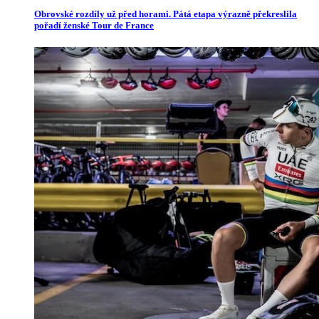
Obrovské rozdíly už před horami. Pátá etapa výrazně překreslila
pořadí ženské Tour de France