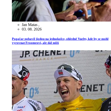
Jan Matas
,
03. 08. 2026
Pogačar pobavil jízdou na jednokolce, ohledně Vuelty, kde by se mohl
vyrovnat Froomeovi, ale dál mlží