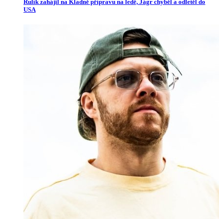
Rulík zahájil na Kladně přípravu na ledě, Jágr chyběl a odletěl do
USA