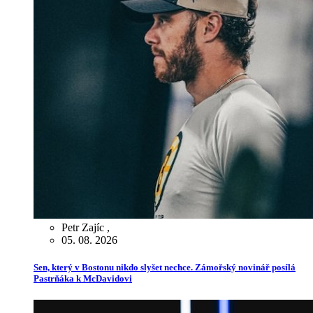
Petr Zajíc
,
05. 08. 2026
Sen, který v Bostonu nikdo slyšet nechce. Zámořský novinář posílá
Pastrňáka k McDavidovi