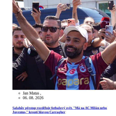
Jan Matas
,
06. 08. 2026
Salahův přestup rozděluje fotbalový svět. "Má na AC Milán nebo
Juventus," kroutí hlavou Carragher