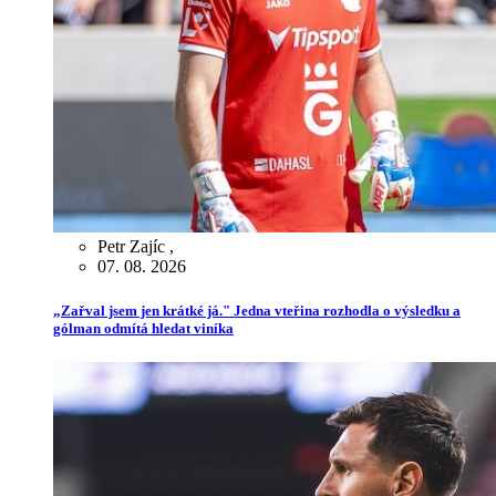
Petr Zajíc
,
07. 08. 2026
„Zařval jsem jen krátké já." Jedna vteřina rozhodla o výsledku a
gólman odmítá hledat viníka