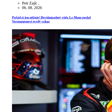
Petr Zajíc
,
06. 08. 2026
Pořád si jen stěžuje! Devítinásobný vítěz Le Mans poslal
Verstappenovi tvrdý vzkaz