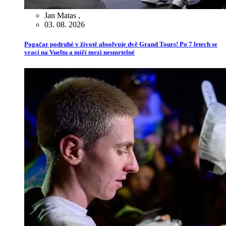
Jan Matas
,
03. 08. 2026
Pogačar podruhé v životě absolvuje dvě Grand Tours! Po 7 letech se
vrací na Vueltu a míří mezi nesmrtelné