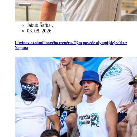
Jakub Šafka
,
03. 08. 2026
Litvínov oznámil nového trenéra. Tým povede olympijský vítěz z
Nagana