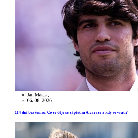
Jan Matas
,
06. 08. 2026
114 dní bez tenisu. Co se děje se zápěstím Alcaraze a kdy se vrátí?