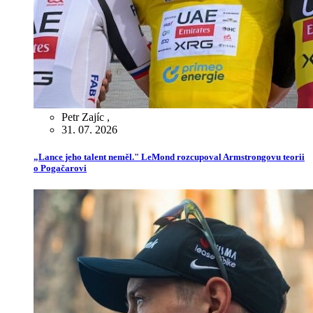
Petr Zajíc
,
31. 07. 2026
„Lance jeho talent neměl." LeMond rozcupoval Armstrongovu teorii
o Pogačarovi