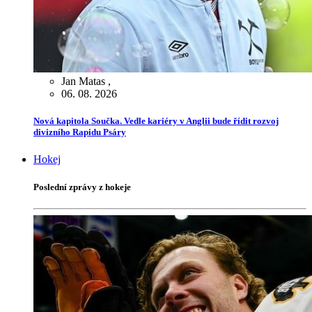
Jan Matas
,
06. 08. 2026
Nová kapitola Součka. Vedle kariéry v Anglii bude řídit rozvoj
divizního Rapidu Psáry
Hokej
Poslední zprávy z hokeje