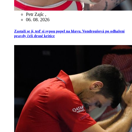
Petr Zajíc
,
06. 08. 2026
Zastali se jí, teď si sypou popel na hlavu. Vondroušová po odhalení
pravdy čelí drsné kritice