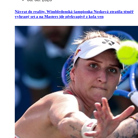
Návrat do reality. Wimbledonská šampionka Nosková ztratila téměř
vyhraný set a na Masters jde překvapivě z kola ven