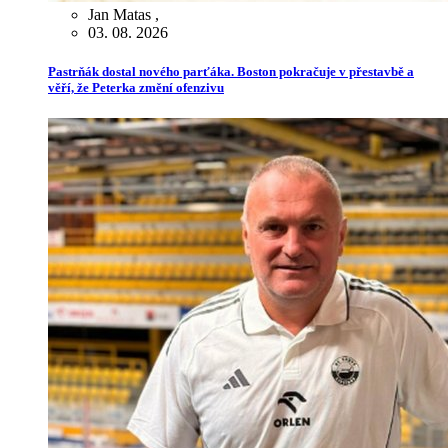
Jan Matas
,
03. 08. 2026
Pastrňák dostal nového parťáka. Boston pokračuje v přestavbě a
věří, že Peterka změní ofenzivu