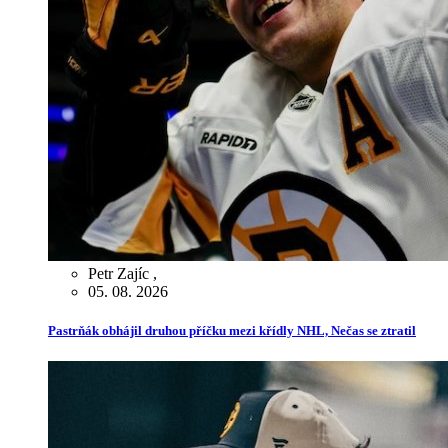
Petr Zajíc
,
05. 08. 2026
Pastrňák obhájil druhou příčku mezi křídly NHL, Nečas se ztratil