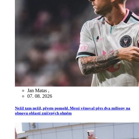
Jan Matas
,
07. 08. 2026
Nežil tam nežil, přesto pomohl. Messi věnoval přes dva miliony na
obnovu oblastí zničených ohněm