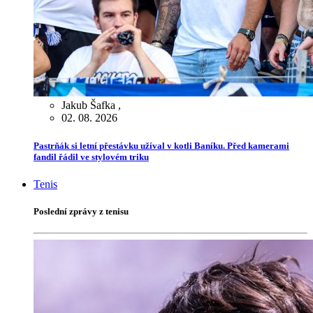
Jakub Šafka
,
02. 08. 2026
Pastrňák si letní přestávku užíval v kotli Baníku. Před kamerami
fandil řádil ve stylovém triku
Tenis
Poslední zprávy z tenisu