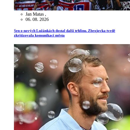
Jan Matas
,
06. 08. 2026
Sen o nových Lužánkách dostal další trhlinu. Zbrojovka tvrdě
zkritizovala komunikaci města