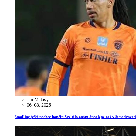
Jan Matas
,
06. 08. 2026
Smalling ještě nechce končit: Své tělo znám dnes lépe než v šestadvaceti,