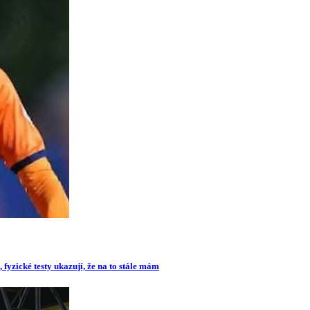
 fyzické testy ukazují, že na to stále mám