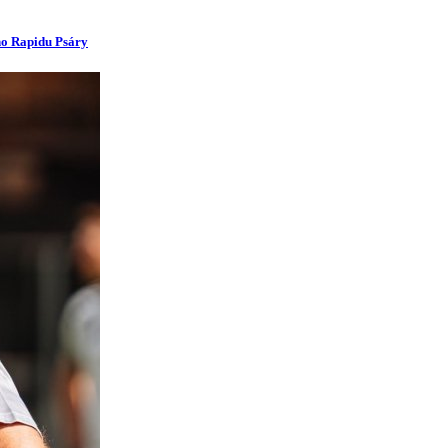
ího Rapidu Psáry