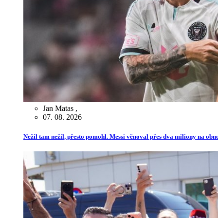
Jan Matas
,
07. 08. 2026
Nežil tam nežil, přesto pomohl. Messi věnoval přes dva miliony na ob