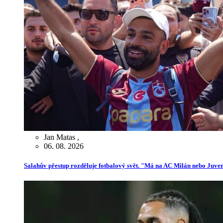
Jan Matas
,
06. 08. 2026
Salahův přestup rozděluje fotbalový svět. "Má na AC Milán nebo Juve