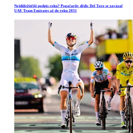
Nejdůležitější podpis roku? Pogačarův dědic Del Toro se zavázal
UAE Team Emirates až do roku 2031