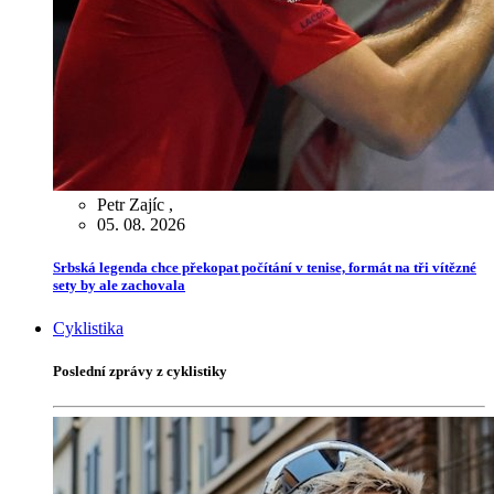
Petr Zajíc
,
05. 08. 2026
Srbská legenda chce překopat počítání v tenise, formát na tři vítězné
sety by ale zachovala
Cyklistika
Poslední zprávy z cyklistiky