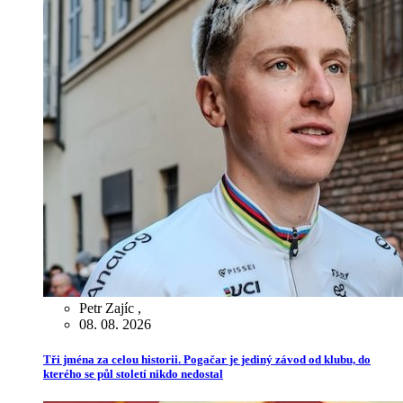
Petr Zajíc
,
08. 08. 2026
Tři jména za celou historii. Pogačar je jediný závod od klubu, do
kterého se půl století nikdo nedostal