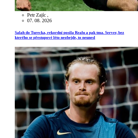
Petr Zajíc
,
07. 08. 2026
Salah do Turecka, rekordní posila Realu a pak tma. Server, bez
kterého se přestupové léto neobejde, to neunesl