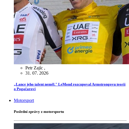
Petr Zajíc
,
31. 07. 2026
„Lance jeho talent neměl." LeMond rozcupoval Armstrongovu teorii
o Pogačarovi
Motorsport
Poslední zprávy z motorsportu