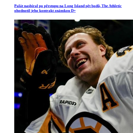
Palát nasbíral po přestupu na Long Island pět bodů, The Athletic
ohodnotil jeho kontrakt známkou D+