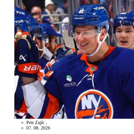
Petr Zajíc
,
07. 08. 2026