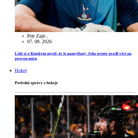
Petr Zajíc
,
07. 08. 2026
Lidé si o Kinským myslí, že je namyšlený. Jeho trenér uvedl věci na
pravou míru
Hokej
Poslední zprávy z hokeje