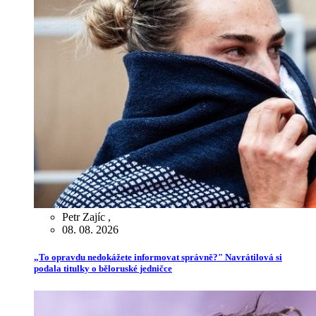
Petr Zajíc
,
08. 08. 2026
„To opravdu nedokážete informovat správně?" Navrátilová si
podala titulky o běloruské jedničce