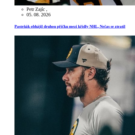
Petr Zajíc
,
05. 08. 2026
Pastrňák obhájil druhou příčku mezi křídly NHL, Nečas se ztratil