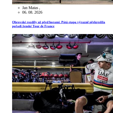
Jan Matas
,
06. 08. 2026
Obrovské rozdíly už před horami. Pátá etapa výrazně překreslila
pořadí ženské Tour de France