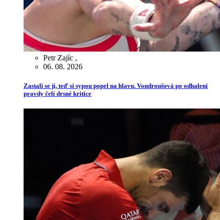
Petr Zajíc
,
06. 08. 2026
Zastali se jí, teď si sypou popel na hlavu. Vondroušová po odhalení
pravdy čelí drsné kritice