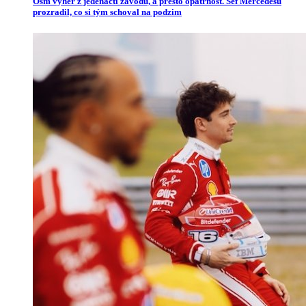
Osm výher z jedenácti závodů, a přesto opatrnost. Šéf Mercedesu
prozradil, co si tým schoval na podzim