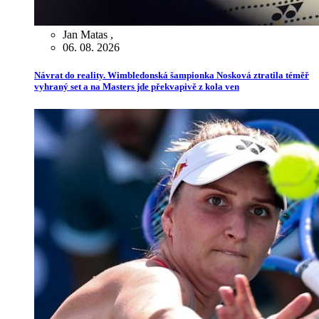
Jan Matas
,
06. 08. 2026
Návrat do reality. Wimbledonská šampionka Nosková ztratila téměř
vyhraný set a na Masters jde překvapivě z kola ven