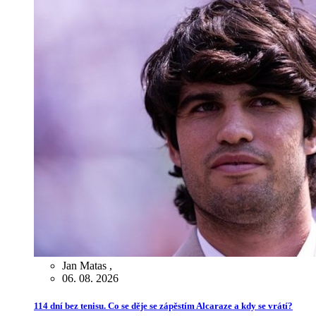
Jan Matas
,
06. 08. 2026
114 dní bez tenisu. Co se děje se zápěstím Alcaraze a kdy se vrátí?