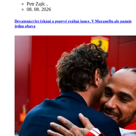
Petr Zajíc
,
08. 08. 2026
Devatenáct let čekání a poprvé reálná šance. V Maranellu ale panuje
jedna obava