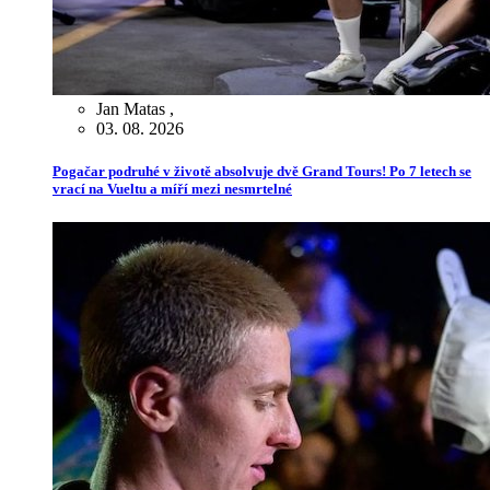
Jan Matas
,
03. 08. 2026
Pogačar podruhé v životě absolvuje dvě Grand Tours! Po 7 letech se
vrací na Vueltu a míří mezi nesmrtelné