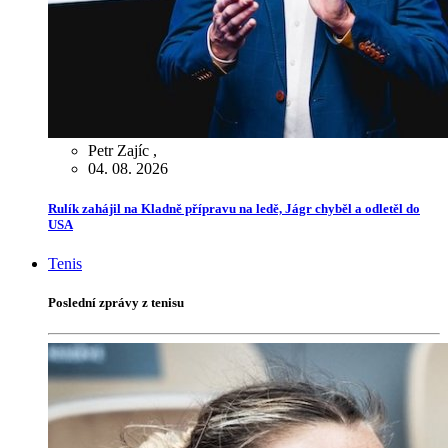
Petr Zajíc
,
04. 08. 2026
Rulík zahájil na Kladně přípravu na ledě, Jágr chyběl a odletěl do
USA
Tenis
Poslední zprávy z tenisu