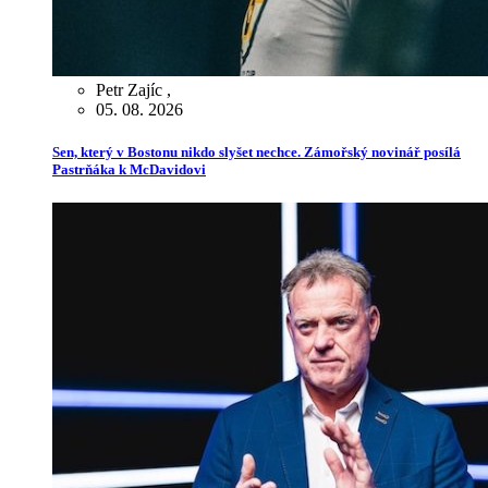
Petr Zajíc
,
05. 08. 2026
Sen, který v Bostonu nikdo slyšet nechce. Zámořský novinář posílá
Pastrňáka k McDavidovi