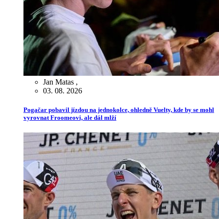
Jan Matas
,
03. 08. 2026
Pogačar pobavil jízdou na jednokolce, ohledně Vuelty, kde by se mohl
vyrovnat Froomeovi, ale dál mlží