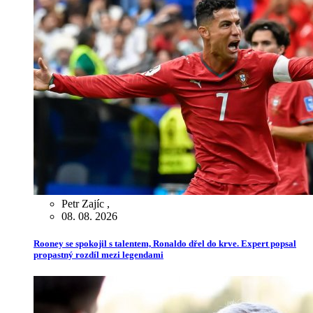
Petr Zajíc
,
08. 08. 2026
Rooney se spokojil s talentem, Ronaldo dřel do krve. Expert popsal
propastný rozdíl mezi legendami