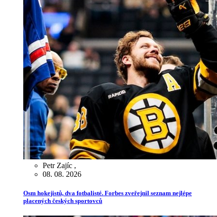
Petr Zajíc
,
08. 08. 2026
Osm hokejistů, dva fotbalisté. Forbes zveřejnil seznam nejlépe
placených českých sportovců