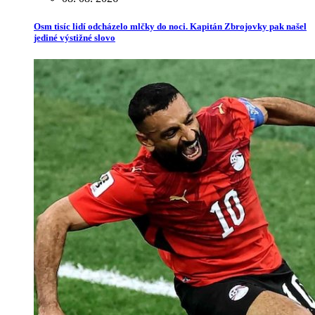
Osm tisíc lidí odcházelo mlčky do noci. Kapitán Zbrojovky pak našel
jediné výstižné slovo