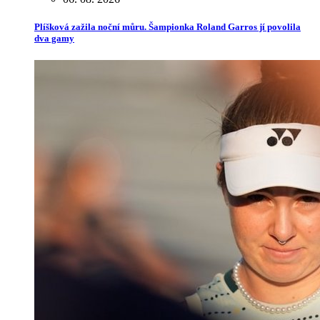
Plíšková zažila noční můru. Šampionka Roland Garros jí povolila
dva gamy