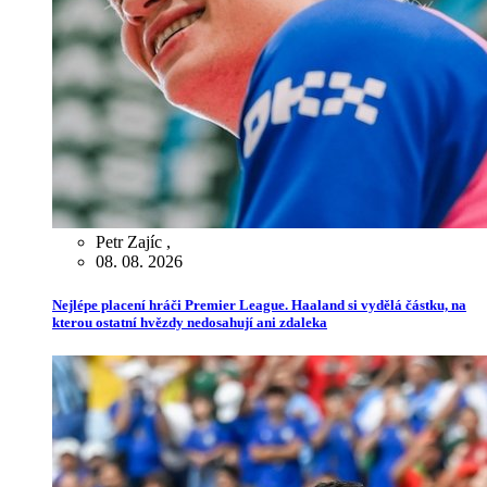
Petr Zajíc
,
08. 08. 2026
Nejlépe placení hráči Premier League. Haaland si vydělá částku, na
kterou ostatní hvězdy nedosahují ani zdaleka