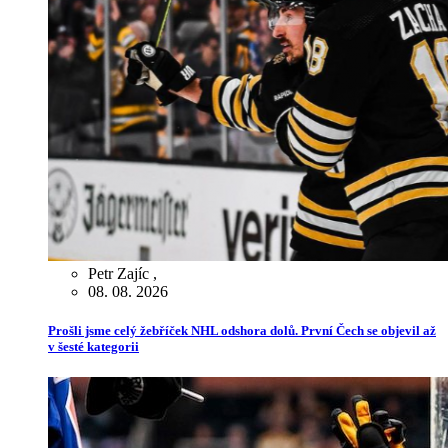
Petr Zajíc
,
08. 08. 2026
Prošli jsme celý žebříček NHL odshora dolů. První Čech se objevil až
v šesté kategorii