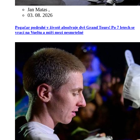
Jan Matas
,
03. 08. 2026
Pogačar podruhé v životě absolvuje dvě Grand Tours! Po 7 letech se
vrací na Vueltu a míří mezi nesmrtelné