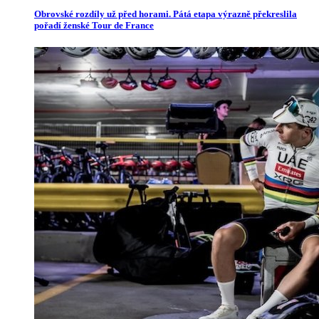
Obrovské rozdíly už před horami. Pátá etapa výrazně překreslila
pořadí ženské Tour de France