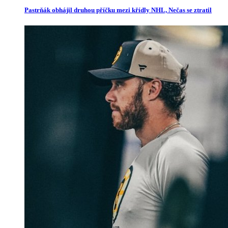
Pastrňák obhájil druhou příčku mezi křídly NHL, Nečas se ztratil