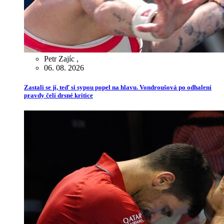
Petr Zajíc
,
06. 08. 2026
Zastali se jí, teď si sypou popel na hlavu. Vondroušová po odhalení
pravdy čelí drsné kritice