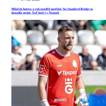
Miláček Interu, o rok později nepřítel. Na Stamford Bridge to
dopadlo stejně. Teď hoří i v Neapoli