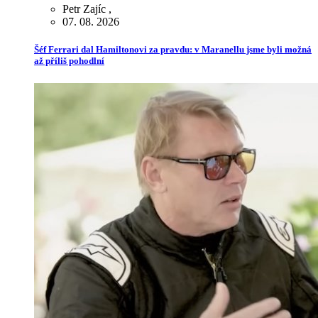
Petr Zajíc
,
07. 08. 2026
Šéf Ferrari dal Hamiltonovi za pravdu: v Maranellu jsme byli možná
až příliš pohodlní