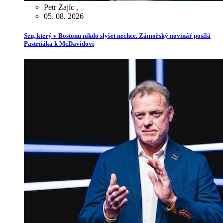
Petr Zajíc
,
05. 08. 2026
Sen, který v Bostonu nikdo slyšet nechce. Zámořský novinář posílá
Pastrňáka k McDavidovi