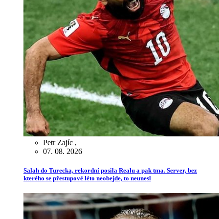
Petr Zajíc
,
07. 08. 2026
Salah do Turecka, rekordní posila Realu a pak tma. Server, bez
kterého se přestupové léto neobejde, to neunesl