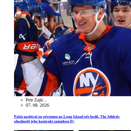
Petr Zajíc
,
07. 08. 2026
Palát nasbíral po přestupu na Long Island pět bodů, The Athletic
ohodnotil jeho kontrakt známkou D+