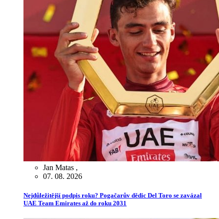
Jan Matas
,
07. 08. 2026
Nejdůležitější podpis roku? Pogačarův dědic Del Toro se zavázal
UAE Team Emirates až do roku 2031