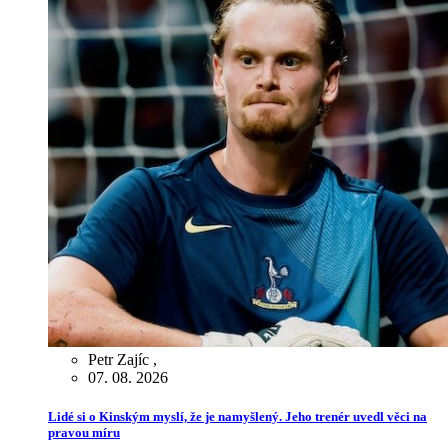
Petr Zajíc
,
07. 08. 2026
Lidé si o Kinským myslí, že je namyšlený. Jeho trenér uvedl věci na
pravou míru