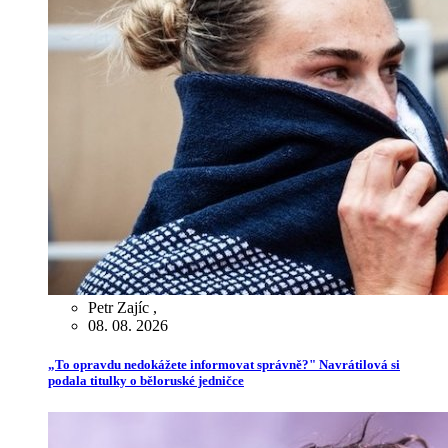
Petr Zajíc
,
08. 08. 2026
„To opravdu nedokážete informovat správně?" Navrátilová si
podala titulky o běloruské jedničce