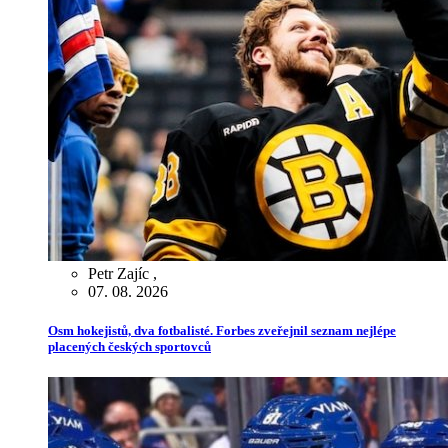
Petr Zajíc
,
07. 08. 2026
Osm hokejistů, dva fotbalisté. Forbes zveřejnil seznam nejlépe
placených českých sportovců