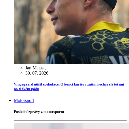
Jan Matas
,
30. 07. 2026
Vingegaard utišil spekulace. O konci kariéry zatím nechce slyšet ani
po těžkém pádu
Motorsport
Poslední zprávy z motorsportu