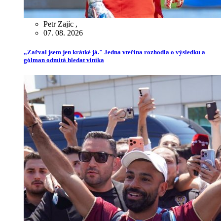
Petr Zajíc
,
07. 08. 2026
„Zařval jsem jen krátké já." Jedna vteřina rozhodla o výsledku a
gólman odmítá hledat viníka