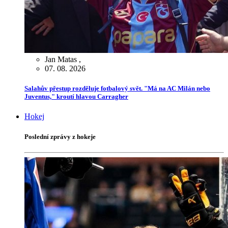
Jan Matas
,
07. 08. 2026
Salahův přestup rozděluje fotbalový svět. "Má na AC Milán nebo
Juventus," kroutí hlavou Carragher
Hokej
Poslední zprávy z hokeje