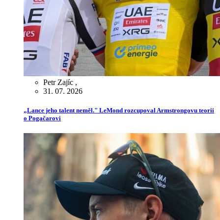
Petr Zajíc
,
31. 07. 2026
„Lance jeho talent neměl." LeMond rozcupoval Armstrongovu teorii
o Pogačarovi