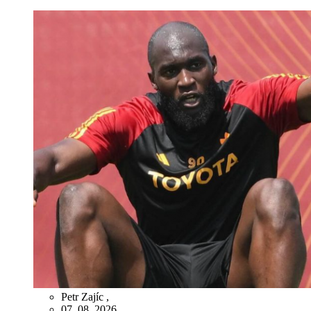
Petr Zajíc
,
07. 08. 2026