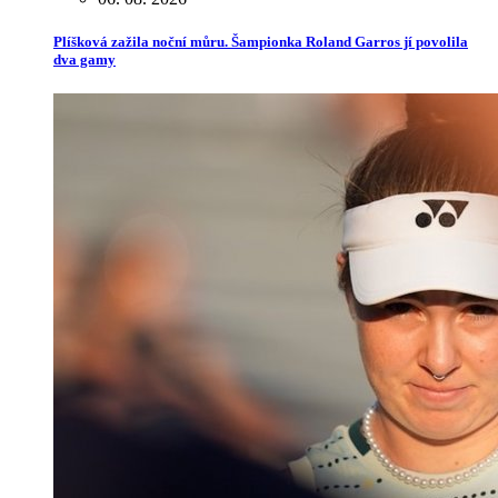
Plíšková zažila noční můru. Šampionka Roland Garros jí povolila
dva gamy