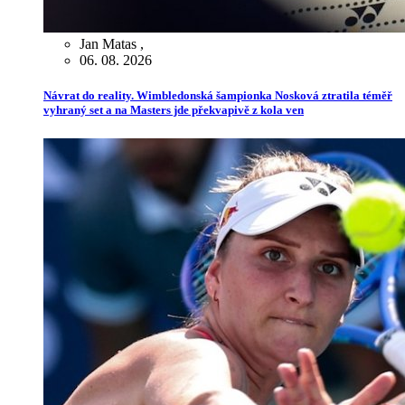
Jan Matas
,
06. 08. 2026
Návrat do reality. Wimbledonská šampionka Nosková ztratila téměř
vyhraný set a na Masters jde překvapivě z kola ven