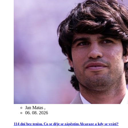
Jan Matas
,
06. 08. 2026
114 dní bez tenisu. Co se děje se zápěstím Alcaraze a kdy se vrátí?