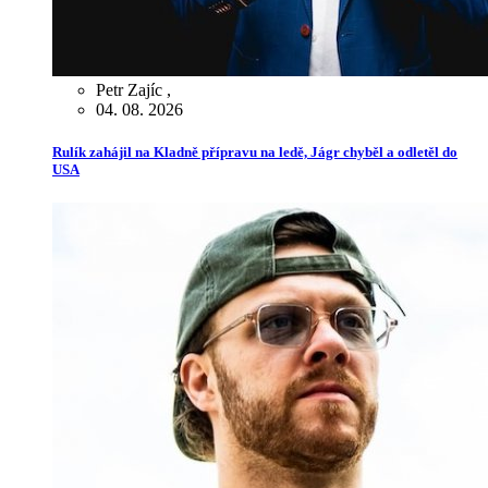
Petr Zajíc
,
04. 08. 2026
Rulík zahájil na Kladně přípravu na ledě, Jágr chyběl a odletěl do
USA