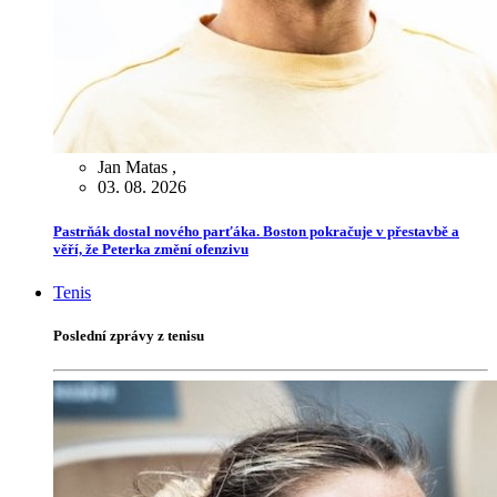
Jan Matas
,
03. 08. 2026
Pastrňák dostal nového parťáka. Boston pokračuje v přestavbě a
věří, že Peterka změní ofenzivu
Tenis
Poslední zprávy z tenisu