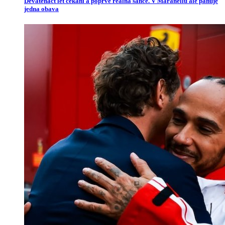
Devatenáct let čekání a poprvé reálná šance. V Maranellu ale panuje
jedna obava