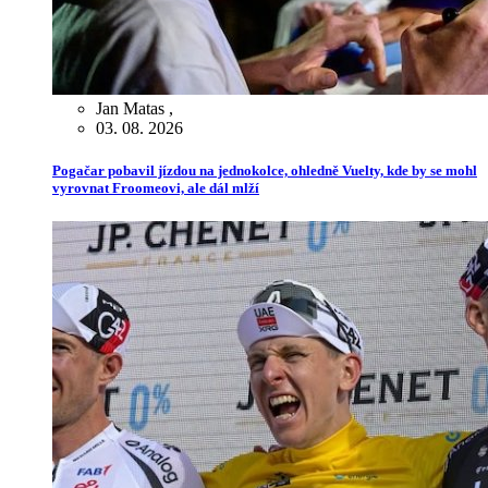
Jan Matas
,
03. 08. 2026
Pogačar pobavil jízdou na jednokolce, ohledně Vuelty, kde by se mohl
vyrovnat Froomeovi, ale dál mlží