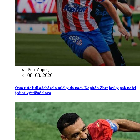
Petr Zajíc
,
08. 08. 2026
Osm tisíc lidí odcházelo mlčky do noci. Kapitán Zbrojovky pak našel
jediné výstižné slovo