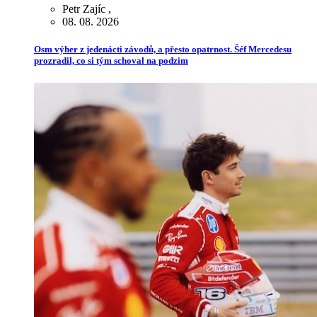
Petr Zajíc
,
08. 08. 2026
Osm výher z jedenácti závodů, a přesto opatrnost. Šéf Mercedesu
prozradil, co si tým schoval na podzim