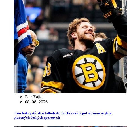
Petr Zajíc
,
08. 08. 2026
Osm hokejistů, dva fotbalisté. Forbes zveřejnil seznam nejlépe
placených českých sportovců