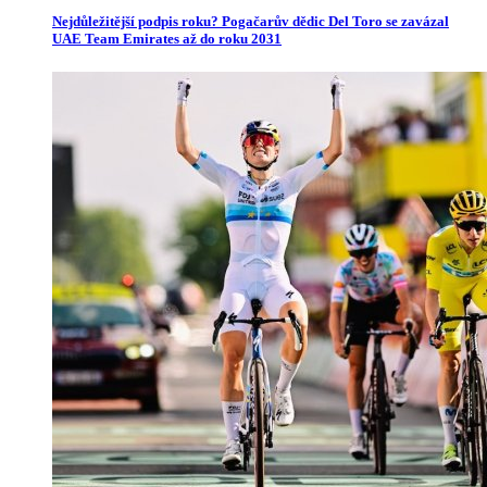
Nejdůležitější podpis roku? Pogačarův dědic Del Toro se zavázal
UAE Team Emirates až do roku 2031