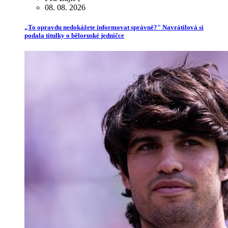
08. 08. 2026
„To opravdu nedokážete informovat správně?" Navrátilová si
podala titulky o běloruské jedničce