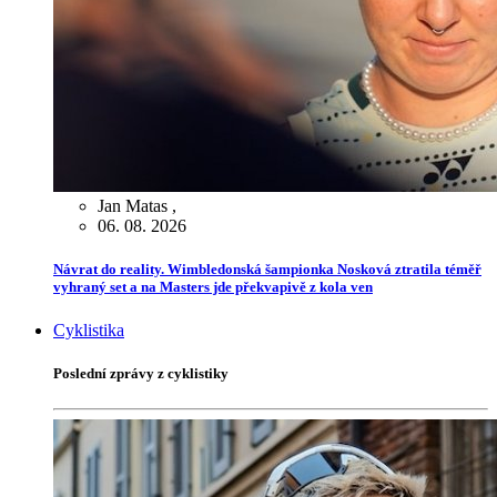
Jan Matas
,
06. 08. 2026
Návrat do reality. Wimbledonská šampionka Nosková ztratila téměř
vyhraný set a na Masters jde překvapivě z kola ven
Cyklistika
Poslední zprávy z cyklistiky