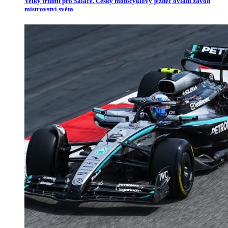
Velký triumf pro Salače. Český motocyklový jezdec ovládl závod
mistrovství světa