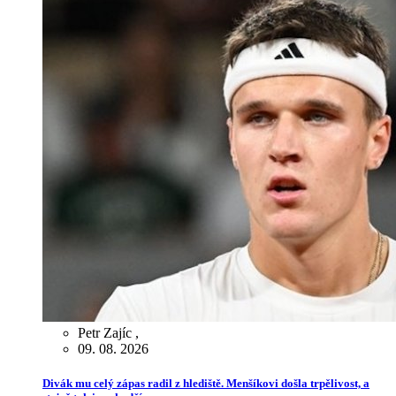
Petr Zajíc
,
09. 08. 2026
Divák mu celý zápas radil z hlediště. Menšíkovi došla trpělivost, a