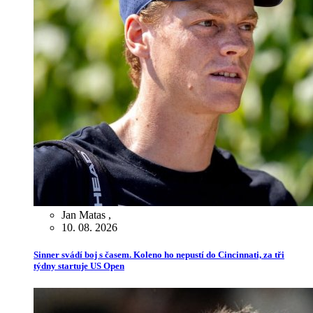
Jan Matas
,
10. 08. 2026
Sinner svádí boj s časem. Koleno ho nepustí do Cincinnati, za tři
týdny startuje US Open