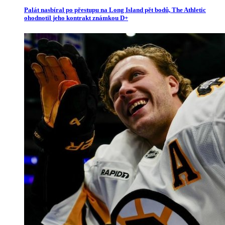
Palát nasbíral po přestupu na Long Island pět bodů, The Athletic
ohodnotil jeho kontrakt známkou D+