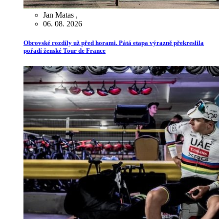
Jan Matas
,
06. 08. 2026
Obrovské rozdíly už před horami. Pátá etapa výrazně překreslila
pořadí ženské Tour de France