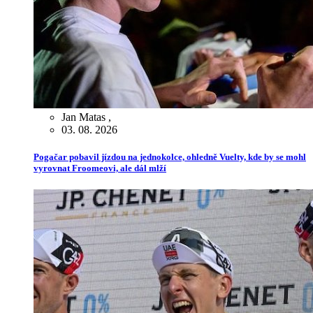
Jan Matas
,
03. 08. 2026
Pogačar pobavil jízdou na jednokolce, ohledně Vuelty, kde by se mohl
vyrovnat Froomeovi, ale dál mlží