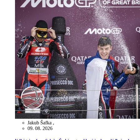
Jakub Šafka
,
09. 08. 2026