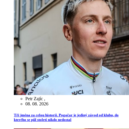
Petr Zajíc
,
08. 08. 2026
Tři jména za celou historii. Pogačar je jediný závod od klubu, do
kterého se půl století nikdo nedostal