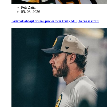
Petr Zajíc
,
05. 08. 2026
Pastrňák obhájil druhou příčku mezi křídly NHL, Nečas se ztratil