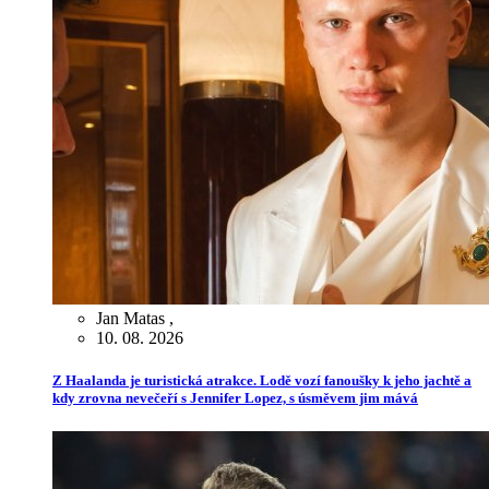
Jan Matas
,
10. 08. 2026
Z Haalanda je turistická atrakce. Lodě vozí fanoušky k jeho jachtě a
kdy zrovna nevečeří s Jennifer Lopez, s úsměvem jim mává