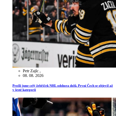
Petr Zajíc
,
08. 08. 2026
Prošli jsme celý žebříček NHL odshora dolů. První Čech se objevil až
v šesté kategorii