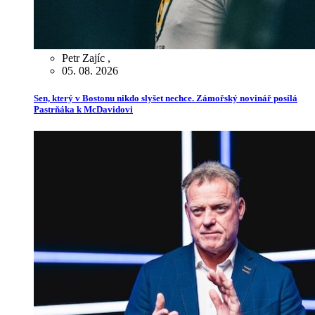
Petr Zajíc
,
05. 08. 2026
Sen, který v Bostonu nikdo slyšet nechce. Zámořský novinář posílá
Pastrňáka k McDavidovi