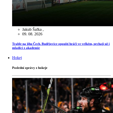
Jakub Šafka
,
09. 08. 2026
Trable na jihu Čech. Budějovice opouští hráči ve velkém, prchají už i
mladíci z akademie
Hokej
Poslední zprávy z hokeje