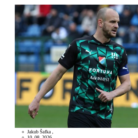
Jakub Šafka
,
10. 08. 2026