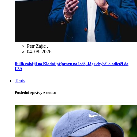
Petr Zajíc
,
04. 08. 2026
Rulík zahájil na Kladně přípravu na ledě, Jágr chyběl a odletěl do
USA
Tenis
Poslední zprávy z tenisu