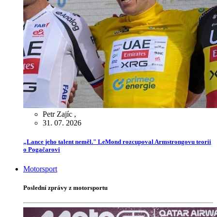
Petr Zajíc
,
31. 07. 2026
„Lance jeho talent neměl." LeMond rozcupoval Armstrongovu teorii
o Pogačarovi
Motorsport
Poslední zprávy z motorsportu