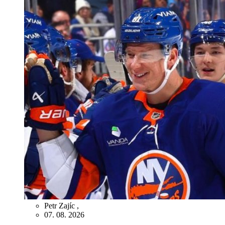
Petr Zajíc
,
07. 08. 2026