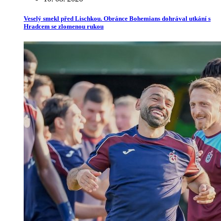
Veselý smekl před Lischkou. Obránce Bohemians dohrával utkání s
Hradcem se zlomenou rukou