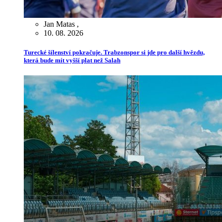
Jan Matas
,
10. 08. 2026
Turecké šílenství pokračuje. Trabzonspor si jde pro další hvězdu,
která bude mít vyšší plat než Salah