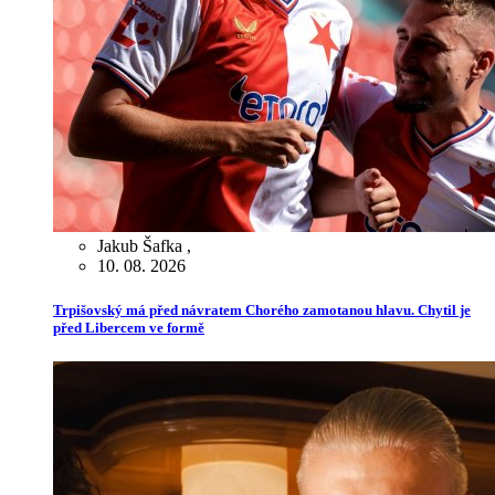
Jakub Šafka
,
10. 08. 2026
Trpišovský má před návratem Chorého zamotanou hlavu. Chytil je
před Libercem ve formě