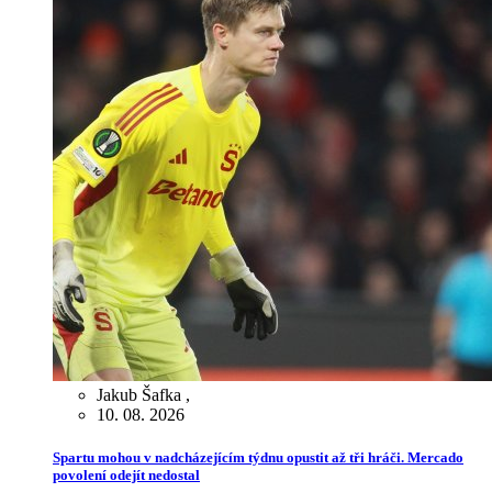
Jakub Šafka
,
10. 08. 2026
Spartu mohou v nadcházejícím týdnu opustit až tři hráči. Mercado
povolení odejít nedostal