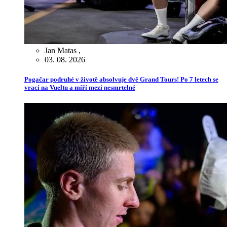
Jan Matas
,
03. 08. 2026
Pogačar podruhé v životě absolvuje dvě Grand Tours! Po 7 letech se
vrací na Vueltu a míří mezi nesmrtelné