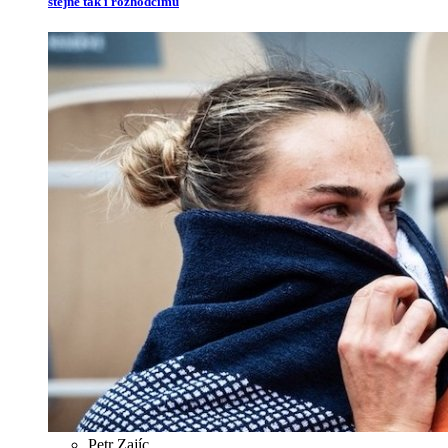
stejně tak i rozhodčímu
Petr Zajíc
,