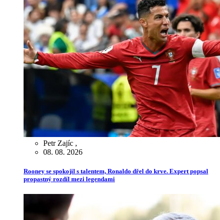
Petr Zajíc
,
08. 08. 2026
Rooney se spokojil s talentem, Ronaldo dřel do krve. Expert popsal
propastný rozdíl mezi legendami