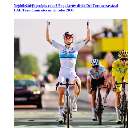
Nejdůležitější podpis roku? Pogačarův dědic Del Toro se zavázal
UAE Team Emirates až do roku 2031