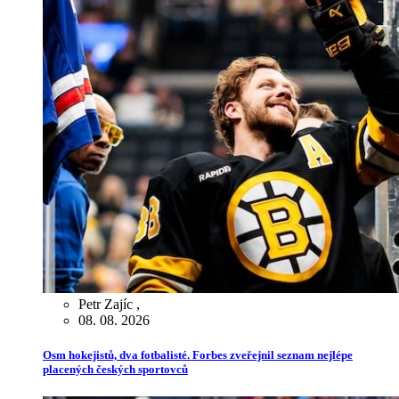
Petr Zajíc
,
08. 08. 2026
Osm hokejistů, dva fotbalisté. Forbes zveřejnil seznam nejlépe
placených českých sportovců