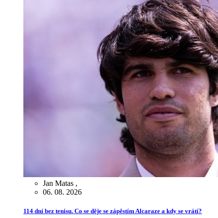
Jan Matas
,
06. 08. 2026
114 dní bez tenisu. Co se děje se zápěstím Alcaraze a kdy se vrátí?