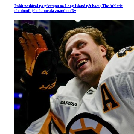
Palát nasbíral po přestupu na Long Island pět bodů, The Athletic
ohodnotil jeho kontrakt známkou D+