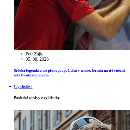
Petr Zajíc
,
05. 08. 2026
Srbská legenda chce překopat počítání v tenise, formát na tři vítězné
sety by ale zachovala
Cyklistika
Poslední zprávy z cyklistiky