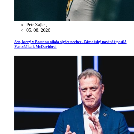
Petr Zajíc
,
05. 08. 2026
Sen, který v Bostonu nikdo slyšet nechce. Zámořský novinář posílá
Pastrňáka k McDavidovi