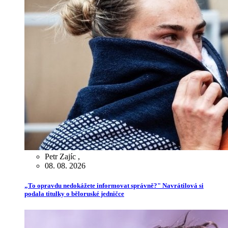
Petr Zajíc
,
08. 08. 2026
„To opravdu nedokážete informovat správně?" Navrátilová si
podala titulky o běloruské jedničce