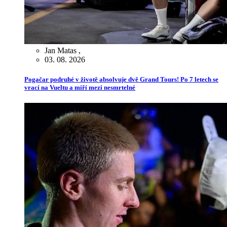
Jan Matas
,
03. 08. 2026
Pogačar podruhé v životě absolvuje dvě Grand Tours! Po 7 letech se
vrací na Vueltu a míří mezi nesmrtelné