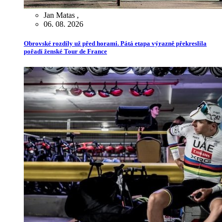
Jan Matas
,
06. 08. 2026
Obrovské rozdíly už před horami. Pátá etapa výrazně překreslila
pořadí ženské Tour de France