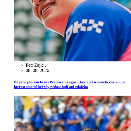
Petr Zajíc
,
08. 08. 2026
Nejlépe placení hráči Premier League. Haaland si vydělá částku, na
kterou ostatní hvězdy nedosahují ani zdaleka