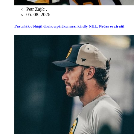
Petr Zajíc
,
05. 08. 2026
Pastrňák obhájil druhou příčku mezi křídly NHL, Nečas se ztratil