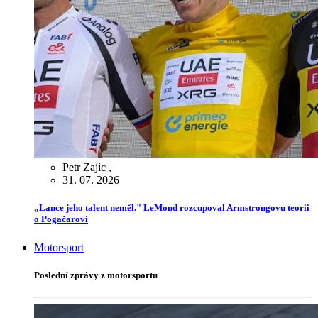
Petr Zajíc
,
31. 07. 2026
„Lance jeho talent neměl." LeMond rozcupoval Armstrongovu teorii
o Pogačarovi
Motorsport
Poslední zprávy z motorsportu