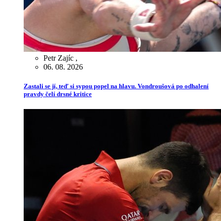
Petr Zajíc
,
06. 08. 2026
Zastali se jí, teď si sypou popel na hlavu. Vondroušová po odhalení
pravdy čelí drsné kritice