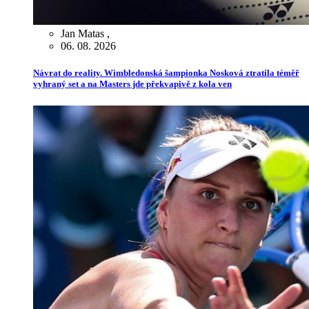
Jan Matas
,
06. 08. 2026
Návrat do reality. Wimbledonská šampionka Nosková ztratila téměř
vyhraný set a na Masters jde překvapivě z kola ven