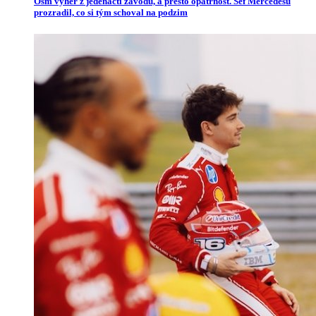
Osm výher z jedenácti závodů, a přesto opatrnost. Šéf Mercedesu
prozradil, co si tým schoval na podzim