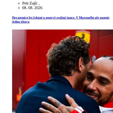
Petr Zajíc
,
08. 08. 2026
Devatenáct let čekání a poprvé reálná šance. V Maranellu ale panuje
jedna obava