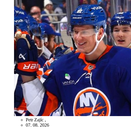
Petr Zajíc
,
07. 08. 2026