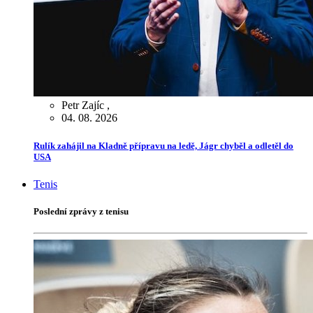
Petr Zajíc
,
04. 08. 2026
Rulík zahájil na Kladně přípravu na ledě, Jágr chyběl a odletěl do
USA
Tenis
Poslední zprávy z tenisu