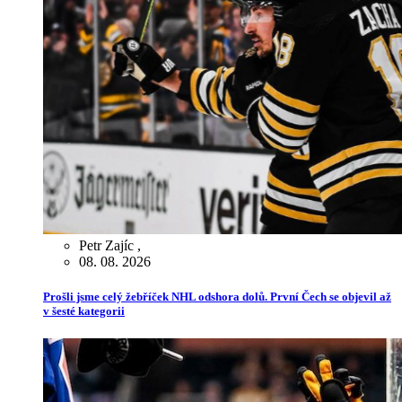
Petr Zajíc
,
08. 08. 2026
Prošli jsme celý žebříček NHL odshora dolů. První Čech se objevil až
v šesté kategorii