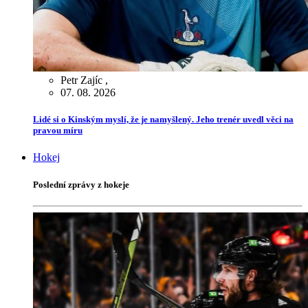
Petr Zajíc
,
07. 08. 2026
Lidé si o Kinským myslí, že je namyšlený. Jeho trenér uvedl věci na
pravou míru
Hokej
Poslední zprávy z hokeje