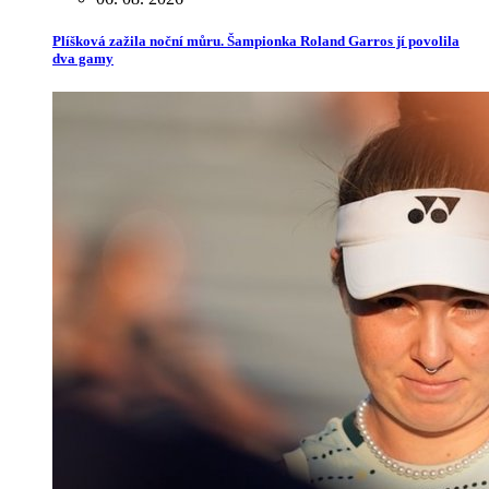
Plíšková zažila noční můru. Šampionka Roland Garros jí povolila
dva gamy