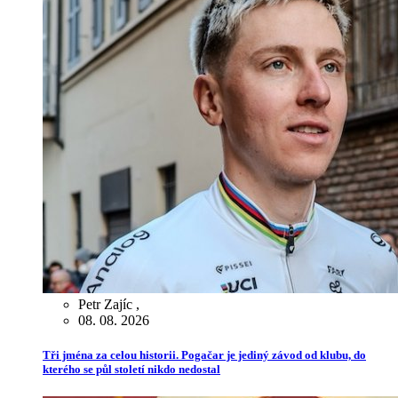
Petr Zajíc
,
08. 08. 2026
Tři jména za celou historii. Pogačar je jediný závod od klubu, do
kterého se půl století nikdo nedostal