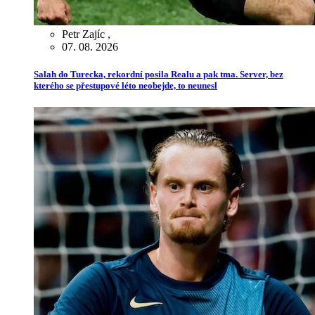
Petr Zajíc
,
07. 08. 2026
Salah do Turecka, rekordní posila Realu a pak tma. Server, bez
kterého se přestupové léto neobejde, to neunesl