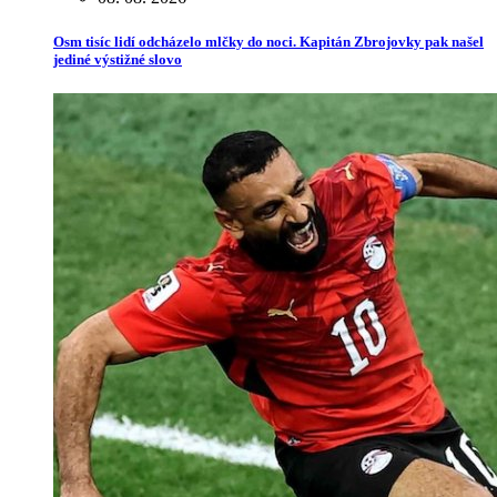
Osm tisíc lidí odcházelo mlčky do noci. Kapitán Zbrojovky pak našel
jediné výstižné slovo