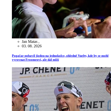
Jan Matas
,
03. 08. 2026
Pogačar pobavil jízdou na jednokolce, ohledně Vuelty, kde by se mohl
vyrovnat Froomeovi, ale dál mlží