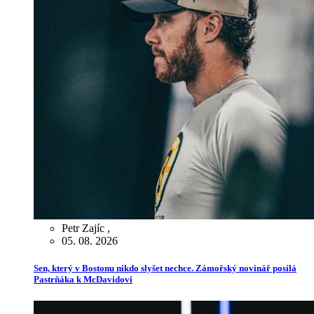
Petr Zajíc
,
05. 08. 2026
Sen, který v Bostonu nikdo slyšet nechce. Zámořský novinář posílá
Pastrňáka k McDavidovi