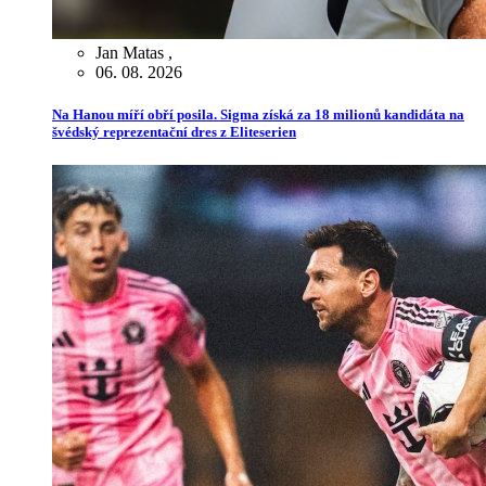
Jan Matas
,
06. 08. 2026
Na Hanou míří obří posila. Sigma získá za 18 milionů kandidáta na
švédský reprezentační dres z Eliteserien