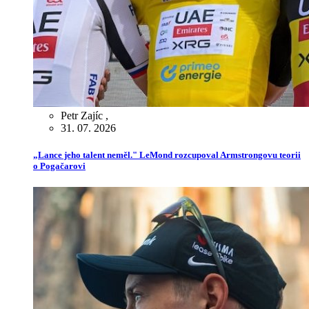
Petr Zajíc
,
31. 07. 2026
„Lance jeho talent neměl." LeMond rozcupoval Armstrongovu teorii
o Pogačarovi