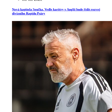
Nová kapitola Součka. Vedle kariéry v Anglii bude řídit rozvoj
divizního Rapidu Psáry