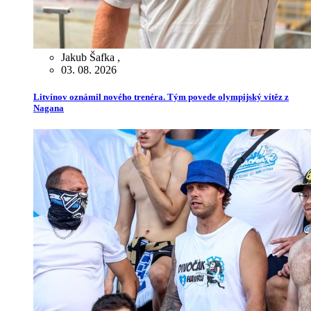
Jakub Šafka
,
03. 08. 2026
Litvínov oznámil nového trenéra. Tým povede olympijský vítěz z
Nagana