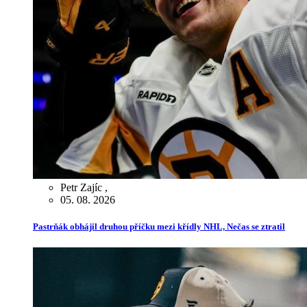
Petr Zajíc
,
05. 08. 2026
Pastrňák obhájil druhou příčku mezi křídly NHL, Nečas se ztratil