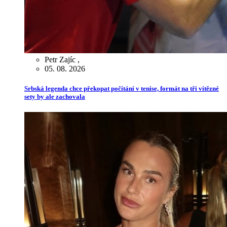
Petr Zajíc
,
05. 08. 2026
Srbská legenda chce překopat počítání v tenise, formát na tři vítězné
sety by ale zachovala