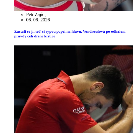
Petr Zajíc
,
06. 08. 2026
Zastali se jí, teď si sypou popel na hlavu. Vondroušová po odhalení
pravdy čelí drsné kritice