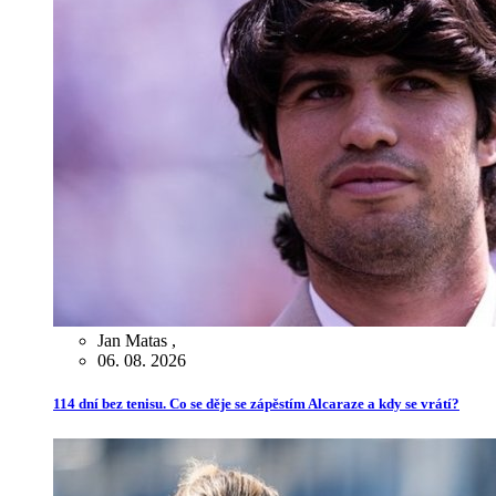
Jan Matas
,
06. 08. 2026
114 dní bez tenisu. Co se děje se zápěstím Alcaraze a kdy se vrátí?