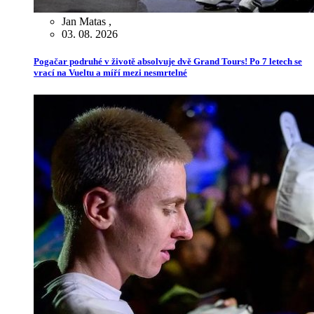
Jan Matas
,
03. 08. 2026
Pogačar podruhé v životě absolvuje dvě Grand Tours! Po 7 letech se
vrací na Vueltu a míří mezi nesmrtelné