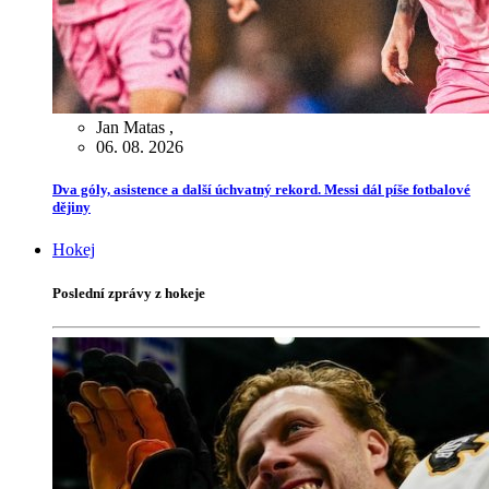
Jan Matas
,
06. 08. 2026
Dva góly, asistence a další úchvatný rekord. Messi dál píše fotbalové
dějiny
Hokej
Poslední zprávy z hokeje