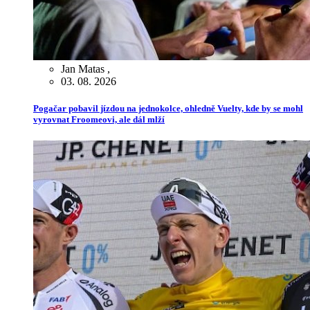
Jan Matas
,
03. 08. 2026
Pogačar pobavil jízdou na jednokolce, ohledně Vuelty, kde by se mohl
vyrovnat Froomeovi, ale dál mlží