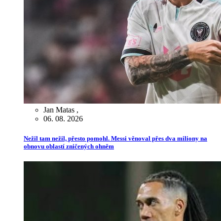
Jan Matas
,
06. 08. 2026
Nežil tam nežil, přesto pomohl. Messi věnoval přes dva miliony na
obnovu oblastí zničených ohněm