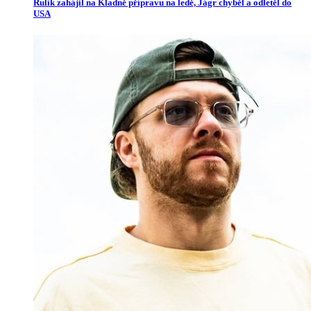
Rulík zahájil na Kladně přípravu na ledě, Jágr chyběl a odletěl do
USA