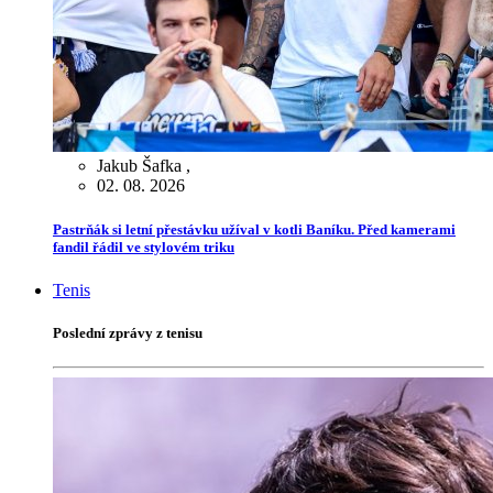
Jakub Šafka
,
02. 08. 2026
Pastrňák si letní přestávku užíval v kotli Baníku. Před kamerami
fandil řádil ve stylovém triku
Tenis
Poslední zprávy z tenisu