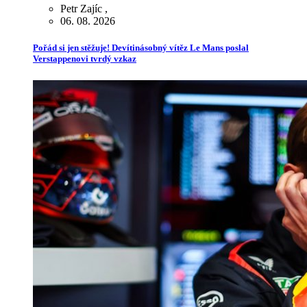
Petr Zajíc
,
06. 08. 2026
Pořád si jen stěžuje! Devítinásobný vítěz Le Mans poslal
Verstappenovi tvrdý vzkaz