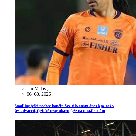
Jan Matas
,
06. 08. 2026
Smalling ještě nechce končit: Své tělo znám dnes lépe než v
šestadvaceti, fyzické testy ukazují, že na to stále mám