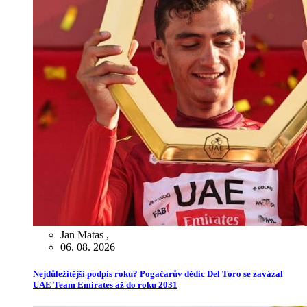
Jan Matas
,
06. 08. 2026
Nejdůležitější podpis roku? Pogačarův dědic Del Toro se zavázal
UAE Team Emirates až do roku 2031