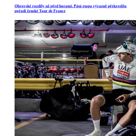
Obrovské rozdíly už před horami. Pátá etapa výrazně překreslila
pořadí ženské Tour de France