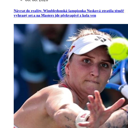
Návrat do reality. Wimbledonská šampionka Nosková ztratila téměř
vyhraný set a na Masters jde překvapivě z kola ven