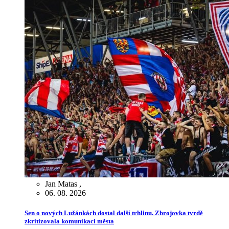
Jan Matas
,
06. 08. 2026
Sen o nových Lužánkách dostal další trhlinu. Zbrojovka tvrdě
zkritizovala komunikaci města