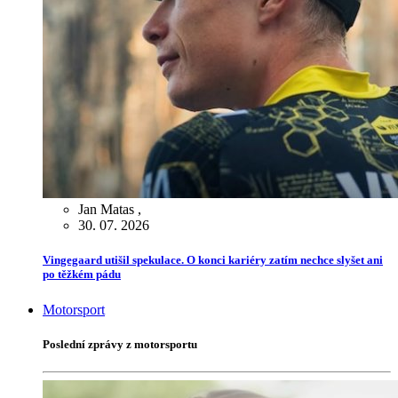
Jan Matas
,
30. 07. 2026
Vingegaard utišil spekulace. O konci kariéry zatím nechce slyšet ani
po těžkém pádu
Motorsport
Poslední zprávy z motorsportu