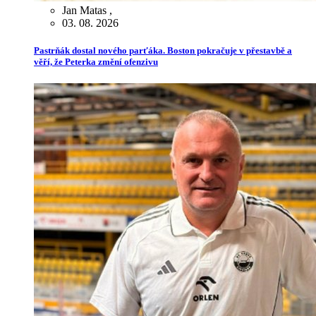
Jan Matas
,
03. 08. 2026
Pastrňák dostal nového parťáka. Boston pokračuje v přestavbě a
věří, že Peterka změní ofenzivu