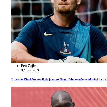
Petr Zajíc
,
07. 08. 2026
Lidé si o Kinským myslí, že je namyšlený. Jeho trenér uvedl věci na p