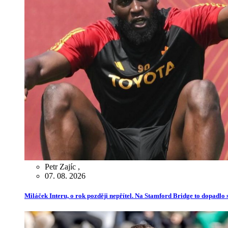
Petr Zajíc
,
07. 08. 2026
Miláček Interu, o rok později nepřítel. Na Stamford Bridge to dopadlo s