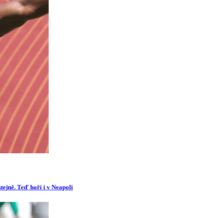
tejně. Teď hoří i v Neapoli