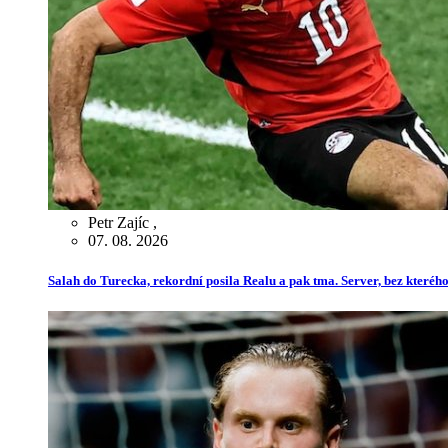
Petr Zajíc
,
07. 08. 2026
Salah do Turecka, rekordní posila Realu a pak tma. Server, bez kterého 