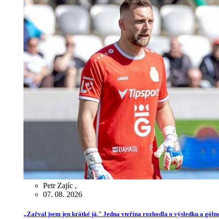
Petr Zajíc
,
07. 08. 2026
„Zařval jsem jen krátké já." Jedna vteřina rozhodla o výsledku a gól