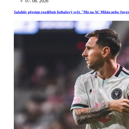
07. 08. 2026
Salahův přestup rozděluje fotbalový svět. "Má na AC Milán nebo Juve