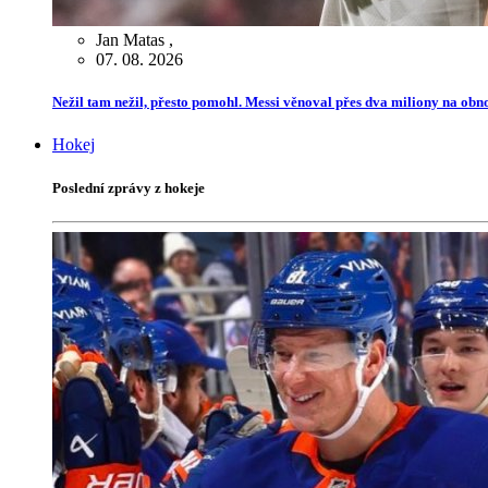
Jan Matas
,
07. 08. 2026
Nežil tam nežil, přesto pomohl. Messi věnoval přes dva miliony na ob
Hokej
Poslední zprávy z hokeje