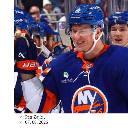
Petr Zajíc
,
07. 08. 2026