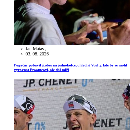
Jan Matas
,
03. 08. 2026
Pogačar pobavil jízdou na jednokolce, ohledně Vuelty, kde by se mohl
vyrovnat Froomeovi, ale dál mlží