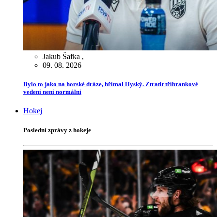
Jakub Šafka
,
09. 08. 2026
Bylo to jako na horské dráze, hřímal Hyský. Ztratit tříbrankové
vedení není normální
Hokej
Poslední zprávy z hokeje