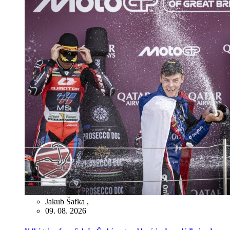
Jakub Šafka
,
09. 08. 2026