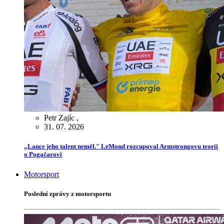
Petr Zajíc
,
31. 07. 2026
„Lance jeho talent neměl." LeMond rozcupoval Armstrongovu teorii
o Pogačarovi
Motorsport
Poslední zprávy z motorsportu