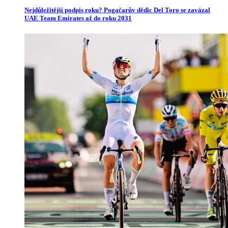
Nejdůležitější podpis roku? Pogačarův dědic Del Toro se zavázal
UAE Team Emirates až do roku 2031