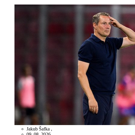
Jakub Šafka
,
09. 08. 2026