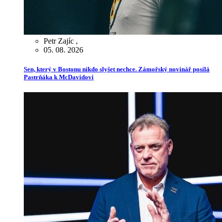
Petr Zajíc
,
05. 08. 2026
Sen, který v Bostonu nikdo slyšet nechce. Zámořský novinář posílá
Pastrňáka k McDavidovi