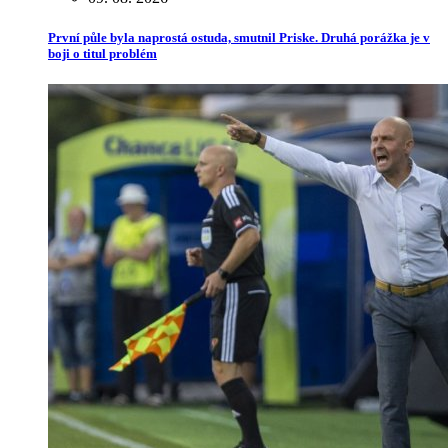
První půle byla naprostá ostuda, smutnil Priske. Druhá porážka je v
boji o titul problém