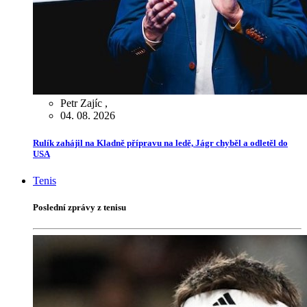
Petr Zajíc
,
04. 08. 2026
Rulík zahájil na Kladně přípravu na ledě, Jágr chyběl a odletěl do
USA
Tenis
Poslední zprávy z tenisu