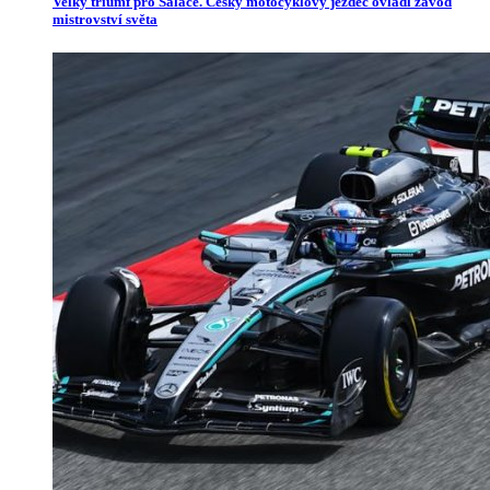
Velký triumf pro Salače. Český motocyklový jezdec ovládl závod
mistrovství světa