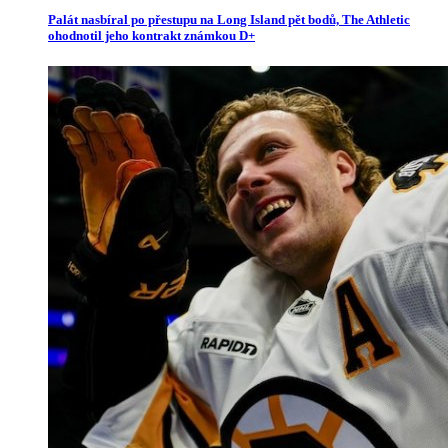
Palát nasbíral po přestupu na Long Island pět bodů, The Athletic
ohodnotil jeho kontrakt známkou D+