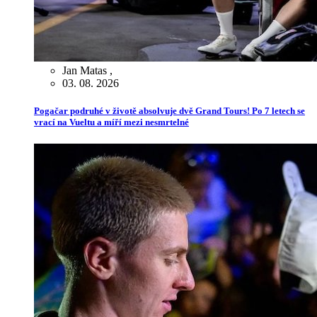
Jan Matas
,
03. 08. 2026
Pogačar podruhé v životě absolvuje dvě Grand Tours! Po 7 letech se
vrací na Vueltu a míří mezi nesmrtelné