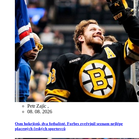
Petr Zajíc
,
08. 08. 2026
Osm hokejistů, dva fotbalisté. Forbes zveřejnil seznam nejlépe
placených českých sportovců