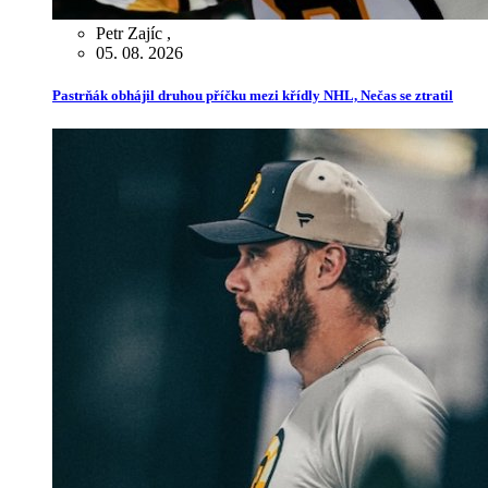
Petr Zajíc
,
05. 08. 2026
Pastrňák obhájil druhou příčku mezi křídly NHL, Nečas se ztratil