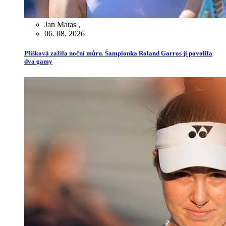
Jan Matas
,
06. 08. 2026
Plíšková zažila noční můru. Šampionka Roland Garros jí povolila
dva gamy