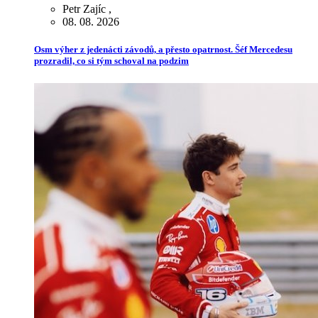
Petr Zajíc
,
08. 08. 2026
Osm výher z jedenácti závodů, a přesto opatrnost. Šéf Mercedesu
prozradil, co si tým schoval na podzim