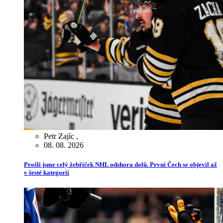
Petr Zajíc
,
08. 08. 2026
Prošli jsme celý žebříček NHL odshora dolů. První Čech se objevil až
v šesté kategorii