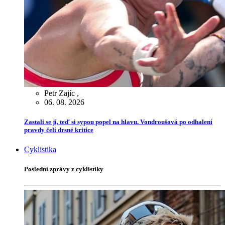
Petr Zajíc
,
06. 08. 2026
Zastali se jí, teď si sypou popel na hlavu. Vondroušová po odhalení
pravdy čelí drsné kritice
Cyklistika
Poslední zprávy z cyklistiky