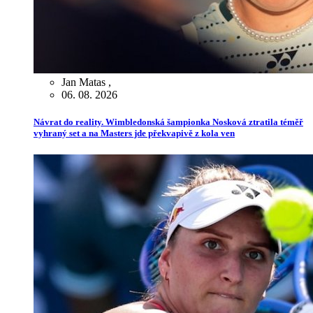
Jan Matas
,
06. 08. 2026
Návrat do reality. Wimbledonská šampionka Nosková ztratila téměř
vyhraný set a na Masters jde překvapivě z kola ven