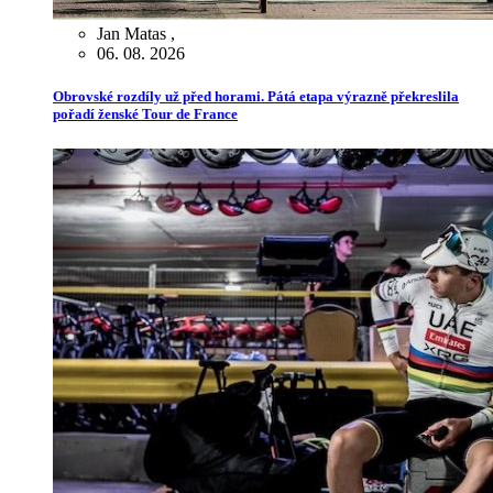
Jan Matas
,
06. 08. 2026
Obrovské rozdíly už před horami. Pátá etapa výrazně překreslila
pořadí ženské Tour de France