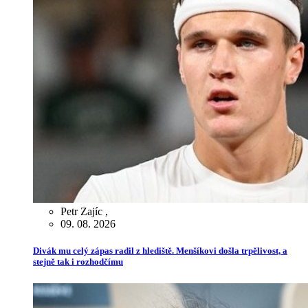
Petr Zajíc
,
09. 08. 2026
Divák mu celý zápas radil z hlediště. Menšíkovi došla trpělivost, a
stejně tak i rozhodčímu