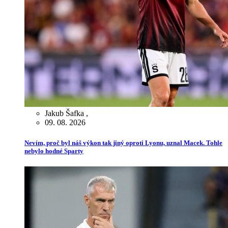
Jakub Šafka
,
09. 08. 2026
Nevím, proč byl náš výkon tak jiný oproti Lyonu, uznal Macek. Tohle
nebylo hodné Sparty