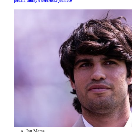
podala titulky o běloruské jedničce
Jan Matas
,