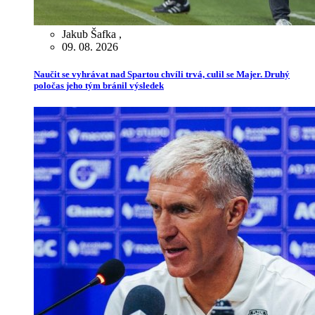
Jakub Šafka
,
09. 08. 2026
Naučit se vyhrávat nad Spartou chvíli trvá, culil se Majer. Druhý
poločas jeho tým bránil výsledek