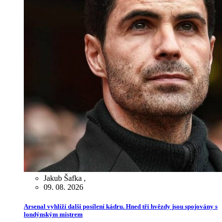
Jakub Šafka
,
09. 08. 2026
Arsenal vyhlíží další posílení kádru. Hned tři hvězdy jsou spojovány s
londýnským mistrem