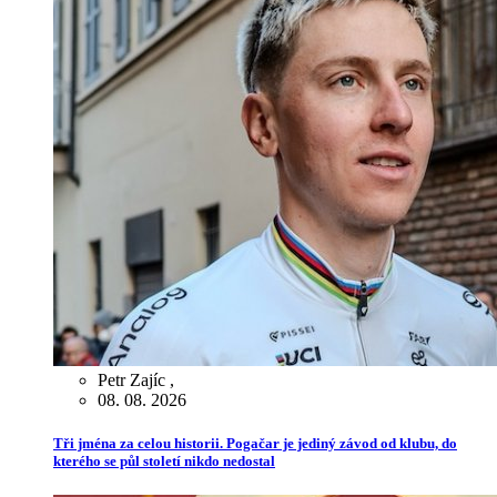
Petr Zajíc
,
08. 08. 2026
Tři jména za celou historii. Pogačar je jediný závod od klubu, do
kterého se půl století nikdo nedostal