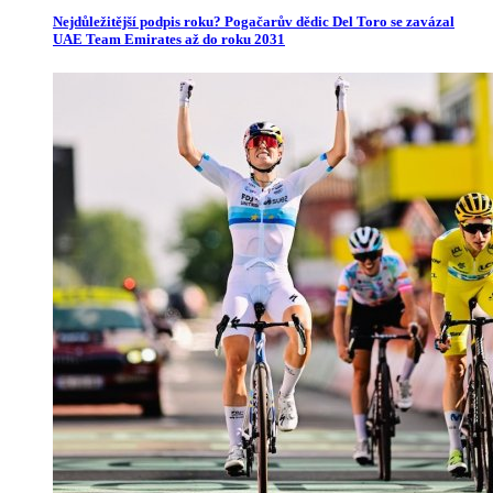
Nejdůležitější podpis roku? Pogačarův dědic Del Toro se zavázal
UAE Team Emirates až do roku 2031