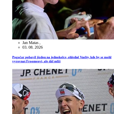
Jan Matas
,
03. 08. 2026
Pogačar pobavil jízdou na jednokolce, ohledně Vuelty, kde by se mohl
vyrovnat Froomeovi, ale dál mlží