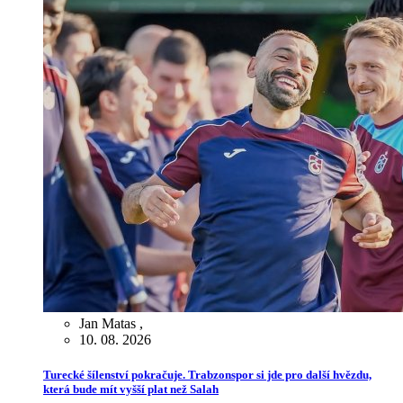
Jan Matas
,
10. 08. 2026
Turecké šílenství pokračuje. Trabzonspor si jde pro další hvězdu,
která bude mít vyšší plat než Salah