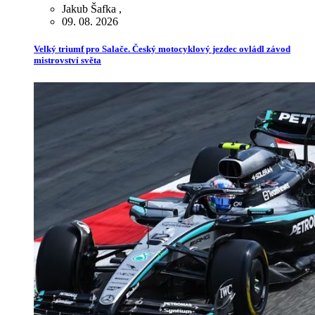
Jakub Šafka
,
09. 08. 2026
Velký triumf pro Salače. Český motocyklový jezdec ovládl závod
mistrovství světa