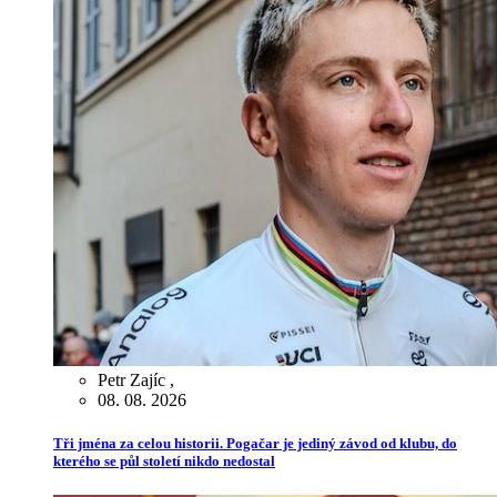
Petr Zajíc
,
08. 08. 2026
Tři jména za celou historii. Pogačar je jediný závod od klubu, do
kterého se půl století nikdo nedostal