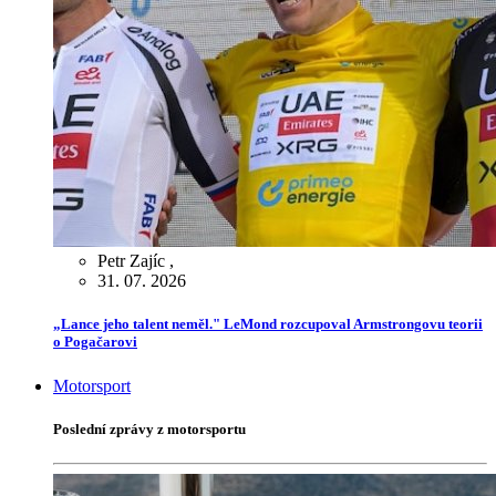
Petr Zajíc
,
31. 07. 2026
„Lance jeho talent neměl." LeMond rozcupoval Armstrongovu teorii
o Pogačarovi
Motorsport
Poslední zprávy z motorsportu