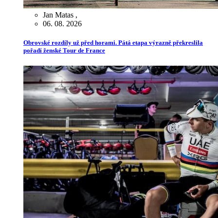
Jan Matas
,
06. 08. 2026
Obrovské rozdíly už před horami. Pátá etapa výrazně překreslila
pořadí ženské Tour de France