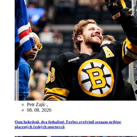
Petr Zajíc
,
08. 08. 2026
Osm hokejistů, dva fotbalisté. Forbes zveřejnil seznam nejlépe
placených českých sportovců