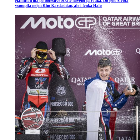
Hamilton má po bolestivé ztrátě nového parťáka. Do jeho života
vstoupila nejen Kim Kardashian, ale i fenka Halo