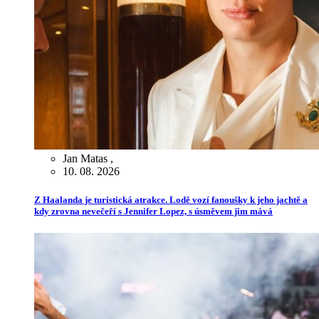
Jan Matas
,
10. 08. 2026
Z Haalanda je turistická atrakce. Lodě vozí fanoušky k jeho jachtě a
kdy zrovna nevečeří s Jennifer Lopez, s úsměvem jim mává