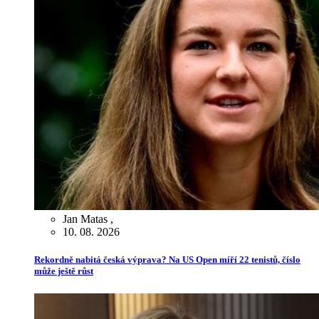
Jan Matas
,
10. 08. 2026
Rekordně nabitá česká výprava? Na US Open míří 22 tenistů, číslo
může ještě růst