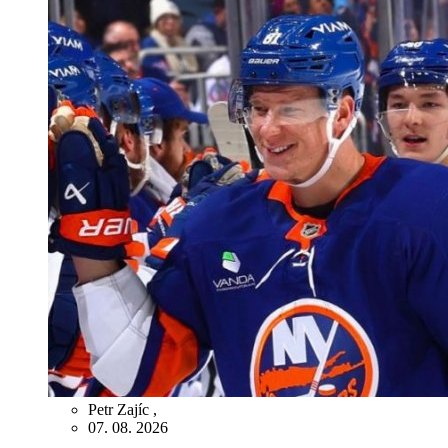
Petr Zajíc
,
07. 08. 2026