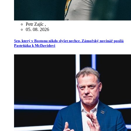
Petr Zajíc
,
05. 08. 2026
Sen, který v Bostonu nikdo slyšet nechce. Zámořský novinář posílá
Pastrňáka k McDavidovi