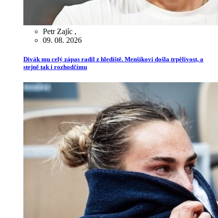
Petr Zajíc
,
09. 08. 2026
Divák mu celý zápas radil z hlediště. Menšíkovi došla trpělivost, a
stejně tak i rozhodčímu