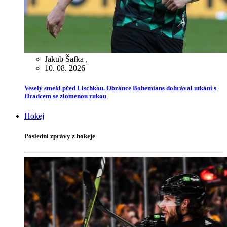
Jakub Šafka
,
10. 08. 2026
Veselý smekl před Lischkou. Obránce Bohemians dohrával utkání s
Hradcem se zlomenou rukou
Hokej
Poslední zprávy z hokeje