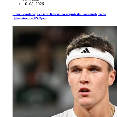
10. 08. 2026
Sinner svádí boj s časem. Koleno ho nepustí do Cincinnati, za tři
týdny startuje US Open