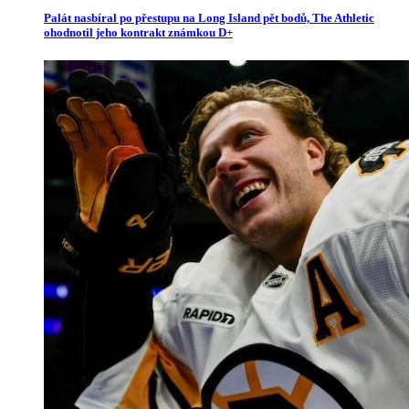
Palát nasbíral po přestupu na Long Island pět bodů, The Athletic
ohodnotil jeho kontrakt známkou D+