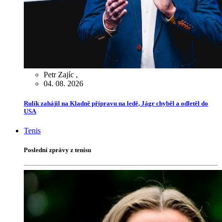
Petr Zajíc
,
04. 08. 2026
Rulík zahájil na Kladně přípravu na ledě, Jágr chyběl a odletěl do
USA
Tenis
Poslední zprávy z tenisu