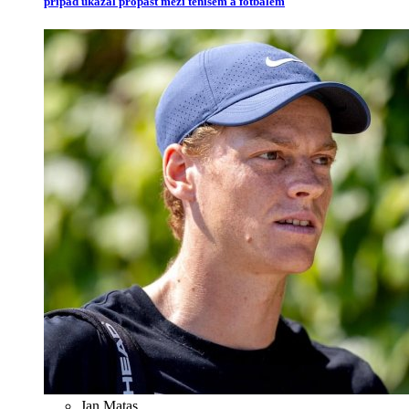
případ ukázal propast mezi tenisem a fotbalem
Jan Matas
,