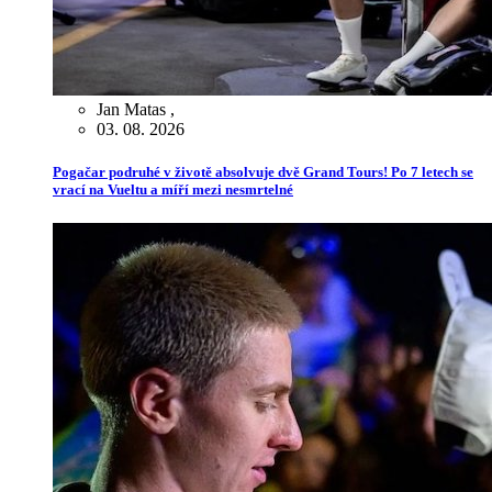
Jan Matas
,
03. 08. 2026
Pogačar podruhé v životě absolvuje dvě Grand Tours! Po 7 letech se
vrací na Vueltu a míří mezi nesmrtelné