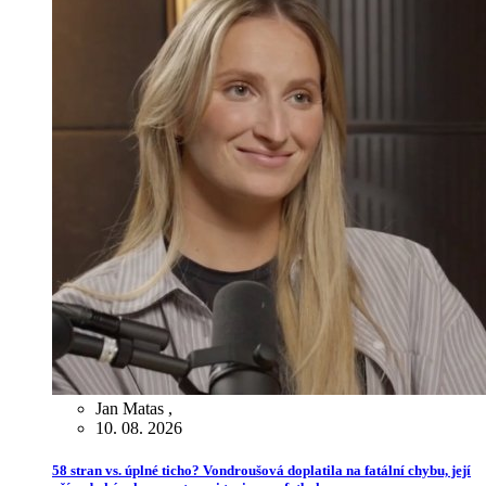
Jan Matas
,
10. 08. 2026
58 stran vs. úplné ticho? Vondroušová doplatila na fatální chybu, její