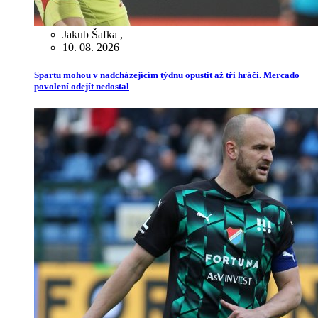
Jakub Šafka
,
10. 08. 2026
Spartu mohou v nadcházejícím týdnu opustit až tři hráči. Mercado
povolení odejít nedostal