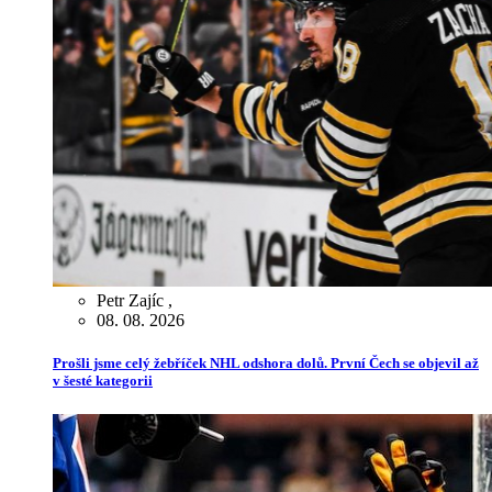
Petr Zajíc
,
08. 08. 2026
Prošli jsme celý žebříček NHL odshora dolů. První Čech se objevil až
v šesté kategorii