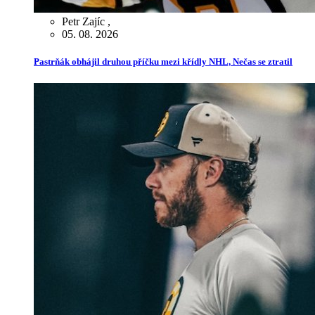
Petr Zajíc
,
05. 08. 2026
Pastrňák obhájil druhou příčku mezi křídly NHL, Nečas se ztratil