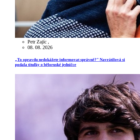
Petr Zajíc
,
08. 08. 2026
„To opravdu nedokážete informovat správně?" Navrátilová si
podala titulky o běloruské jedničce