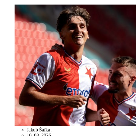
Jakub Šafka
,
10. 08. 2026