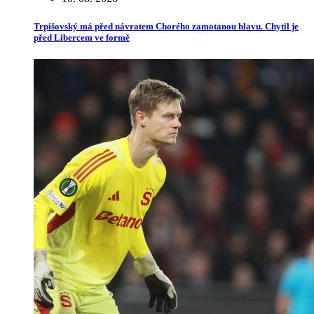
Trpišovský má před návratem Chorého zamotanou hlavu. Chytil je
před Libercem ve formě