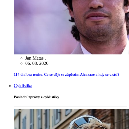
Jan Matas
,
06. 08. 2026
114 dní bez tenisu. Co se děje se zápěstím Alcaraze a kdy se vrátí?
Cyklistika
Poslední zprávy z cyklistiky