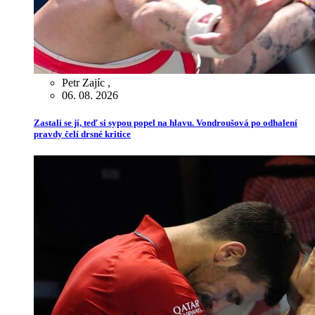
Petr Zajíc
,
06. 08. 2026
Zastali se jí, teď si sypou popel na hlavu. Vondroušová po odhalení
pravdy čelí drsné kritice