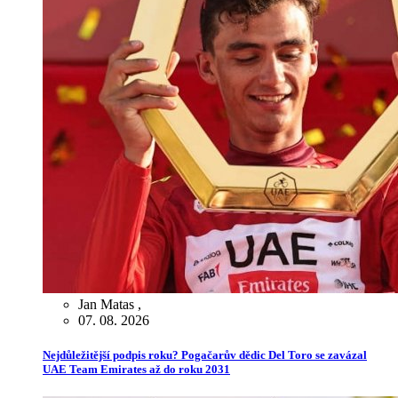
Jan Matas
,
07. 08. 2026
Nejdůležitější podpis roku? Pogačarův dědic Del Toro se zavázal
UAE Team Emirates až do roku 2031