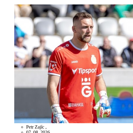
Petr Zajíc
,
07. 08. 2026