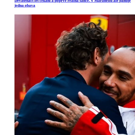
Devatenáct let čekání a poprvé reálná šance. V Maranellu ale panuje
jedna obava