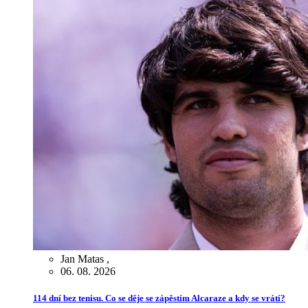
Jan Matas
,
06. 08. 2026
114 dní bez tenisu. Co se děje se zápěstím Alcaraze a kdy se vrátí?