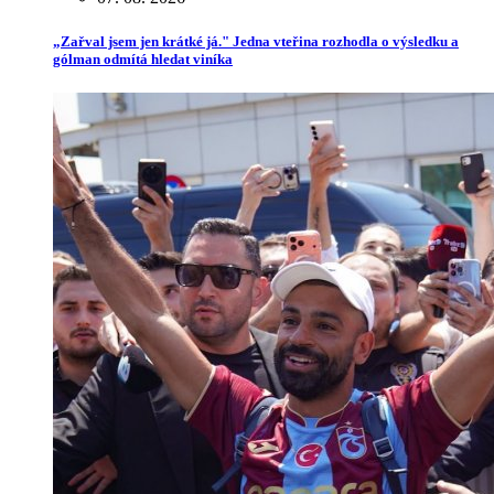
„Zařval jsem jen krátké já." Jedna vteřina rozhodla o výsledku a
gólman odmítá hledat viníka