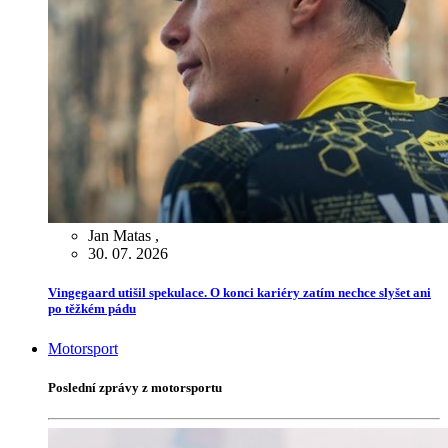
Jan Matas
,
30. 07. 2026
Vingegaard utišil spekulace. O konci kariéry zatím nechce slyšet ani
po těžkém pádu
Motorsport
Poslední zprávy z motorsportu