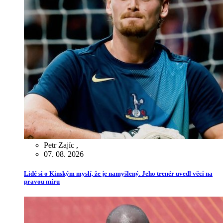
Petr Zajíc
,
07. 08. 2026
Lidé si o Kinským myslí, že je namyšlený. Jeho trenér uvedl věci na
pravou míru