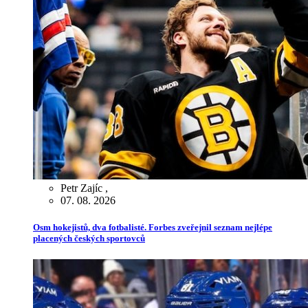
Petr Zajíc
,
07. 08. 2026
Osm hokejistů, dva fotbalisté. Forbes zveřejnil seznam nejlépe
placených českých sportovců