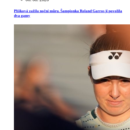
Plíšková zažila noční můru. Šampionka Roland Garros jí povolila
dva gamy