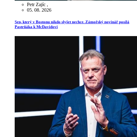
Petr Zajíc
,
05. 08. 2026
Sen, který v Bostonu nikdo slyšet nechce. Zámořský novinář posílá
Pastrňáka k McDavidovi