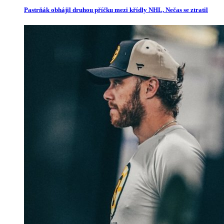
Pastrňák obhájil druhou příčku mezi křídly NHL, Nečas se ztratil