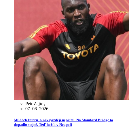
Petr Zajíc
,
07. 08. 2026
Miláček Interu, o rok později nepřítel. Na Stamford Bridge to
dopadlo stejně. Teď hoří i v Neapoli