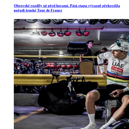
Obrovské rozdíly už před horami. Pátá etapa výrazně překreslila
pořadí ženské Tour de France