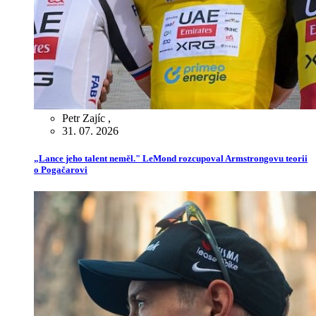
Petr Zajíc
,
31. 07. 2026
„Lance jeho talent neměl." LeMond rozcupoval Armstrongovu teorii
o Pogačarovi