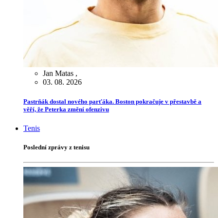
Jan Matas
,
03. 08. 2026
Pastrňák dostal nového parťáka. Boston pokračuje v přestavbě a
věří, že Peterka změní ofenzivu
Tenis
Poslední zprávy z tenisu