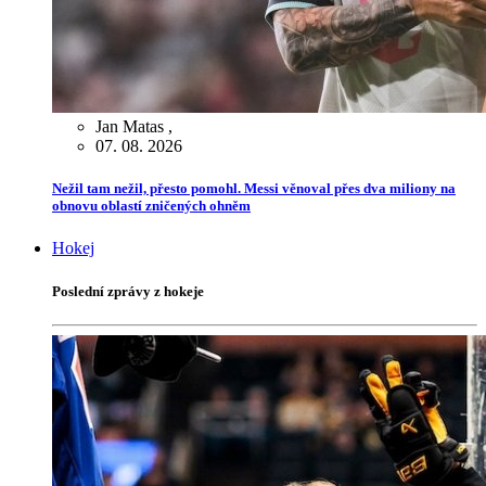
Jan Matas
,
07. 08. 2026
Nežil tam nežil, přesto pomohl. Messi věnoval přes dva miliony na
obnovu oblastí zničených ohněm
Hokej
Poslední zprávy z hokeje