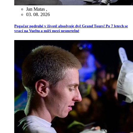
Jan Matas
,
03. 08. 2026
Pogačar podruhé v životě absolvuje dvě Grand Tours! Po 7 letech se
vrací na Vueltu a míří mezi nesmrtelné