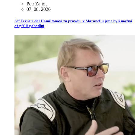
Petr Zajíc
,
07. 08. 2026
Šéf Ferrari dal Hamiltonovi za pravdu: v Maranellu jsme byli možná
až příliš pohodlní