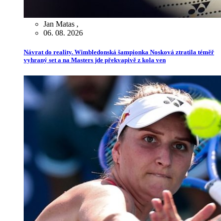
Jan Matas
,
06. 08. 2026
Návrat do reality. Wimbledonská šampionka Nosková ztratila téměř
vyhraný set a na Masters jde překvapivě z kola ven