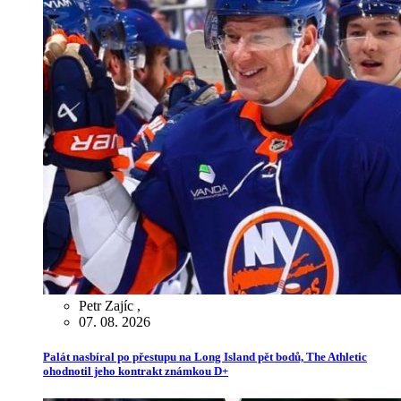
Petr Zajíc
,
07. 08. 2026
Palát nasbíral po přestupu na Long Island pět bodů, The Athletic
ohodnotil jeho kontrakt známkou D+