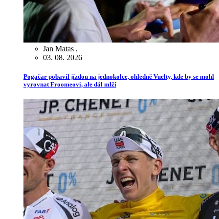
Jan Matas
,
03. 08. 2026
Pogačar pobavil jízdou na jednokolce, ohledně Vuelty, kde by se mohl
vyrovnat Froomeovi, ale dál mlží