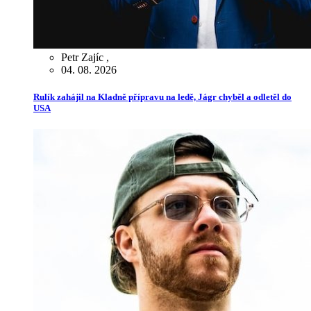
Petr Zajíc
,
04. 08. 2026
Rulík zahájil na Kladně přípravu na ledě, Jágr chyběl a odletěl do
USA