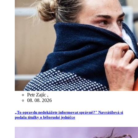
Petr Zajíc
,
08. 08. 2026
„To opravdu nedokážete informovat správně?" Navrátilová si
podala titulky o běloruské jedničce