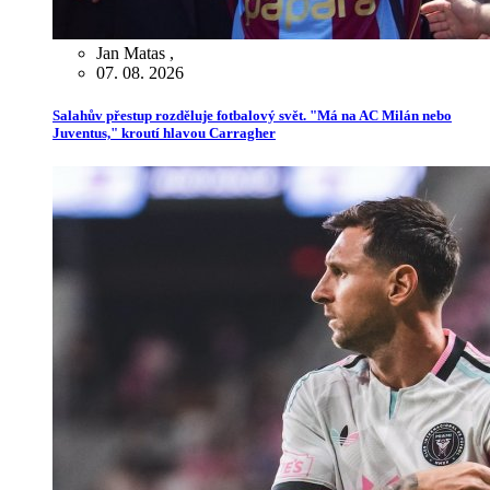
Jan Matas
,
07. 08. 2026
Salahův přestup rozděluje fotbalový svět. "Má na AC Milán nebo
Juventus," kroutí hlavou Carragher