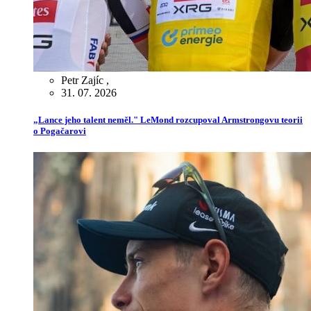
Petr Zajíc
,
31. 07. 2026
„Lance jeho talent neměl." LeMond rozcupoval Armstrongovu teorii
o Pogačarovi