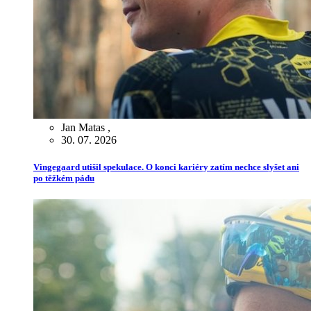
Jan Matas
,
30. 07. 2026
Vingegaard utišil spekulace. O konci kariéry zatím nechce slyšet ani
po těžkém pádu