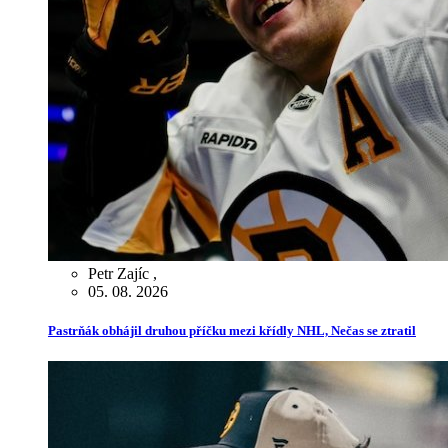
Petr Zajíc
,
05. 08. 2026
Pastrňák obhájil druhou příčku mezi křídly NHL, Nečas se ztratil