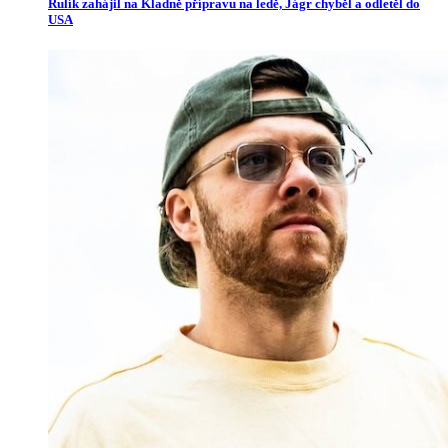
Rulík zahájil na Kladně přípravu na ledě, Jágr chyběl a odletěl do
USA