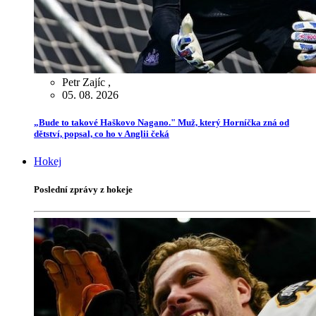
Petr Zajíc
,
05. 08. 2026
„Bude to takové Haškovo Nagano." Muž, který Horníčka zná od
dětství, popsal, co ho v Anglii čeká
Hokej
Poslední zprávy z hokeje