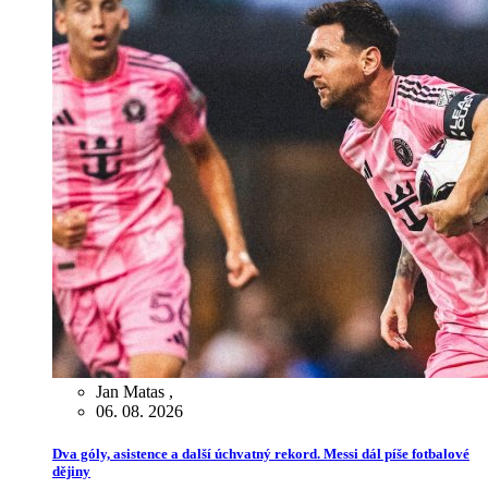
Jan Matas
,
06. 08. 2026
Dva góly, asistence a další úchvatný rekord. Messi dál píše fotbalové
dějiny