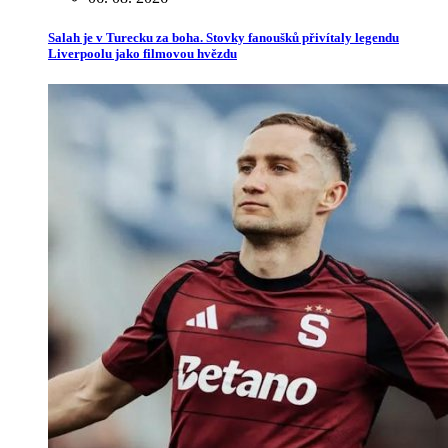
Salah je v Turecku za boha. Stovky fanoušků přivítaly legendu
Liverpoolu jako filmovou hvězdu