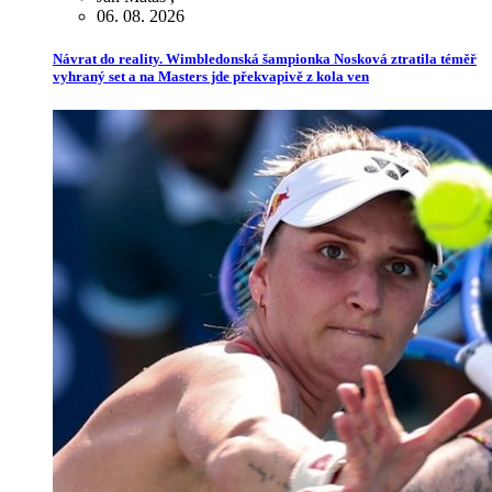
06. 08. 2026
Návrat do reality. Wimbledonská šampionka Nosková ztratila téměř
vyhraný set a na Masters jde překvapivě z kola ven