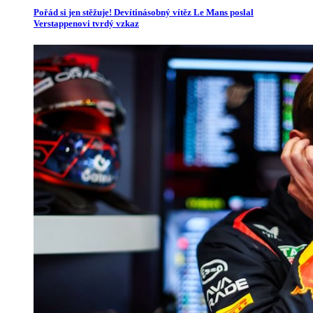
Pořád si jen stěžuje! Devítinásobný vítěz Le Mans poslal
Verstappenovi tvrdý vzkaz