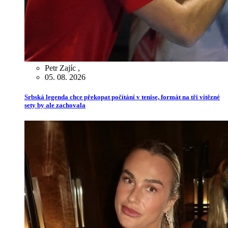
Petr Zajíc
,
05. 08. 2026
Srbská legenda chce překopat počítání v tenise, formát na tři vítězné
sety by ale zachovala