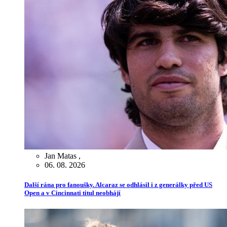
Jan Matas
,
06. 08. 2026
Další rána pro fanoušky. Alcaraz se odhlásil i z generálky před US
Open a v Cincinnati titul neobhájí