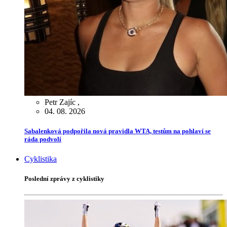
Petr Zajíc
,
04. 08. 2026
Sabalenková podpořila nová pravidla WTA, testům na pohlaví se
ráda podvolí
Cyklistika
Poslední zprávy z cyklistiky