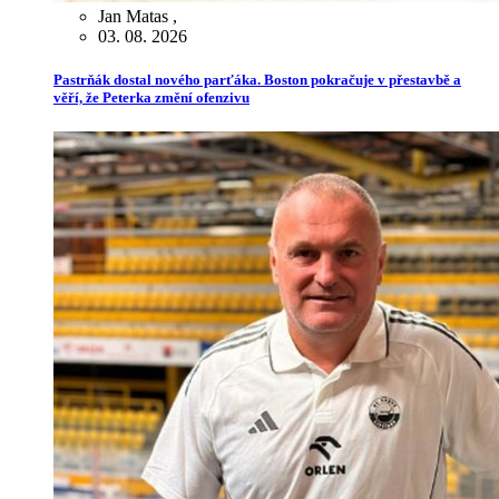
Jan Matas
,
03. 08. 2026
Pastrňák dostal nového parťáka. Boston pokračuje v přestavbě a
věří, že Peterka změní ofenzivu