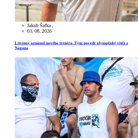
Jakub Šafka
,
03. 08. 2026
Litvínov oznámil nového trenéra. Tým povede olympijský vítěz z
Nagana