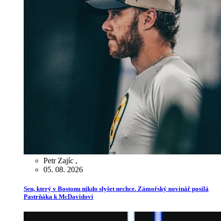
Petr Zajíc
,
05. 08. 2026
Sen, který v Bostonu nikdo slyšet nechce. Zámořský novinář posílá
Pastrňáka k McDavidovi