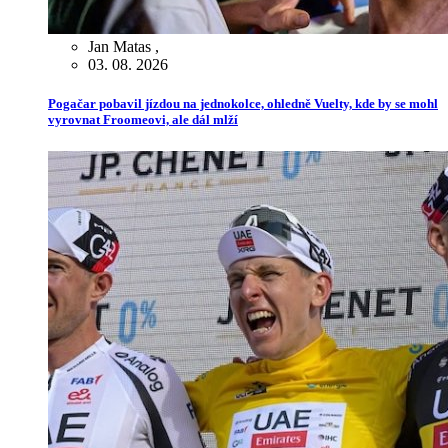
Jan Matas
,
03. 08. 2026
Pogačar pobavil jízdou na jednokolce, ohledně Vuelty, kde by se mohl
vyrovnat Froomeovi, ale dál mlží