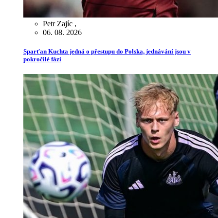
Petr Zajíc
,
06. 08. 2026
Sparťan Kuchta jedná o přestupu do Polska, jednávání jsou v
pokročilé fázi