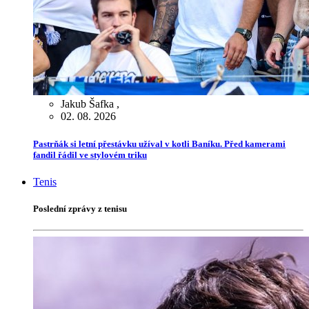
Jakub Šafka
,
02. 08. 2026
Pastrňák si letní přestávku užíval v kotli Baníku. Před kamerami
fandil řádil ve stylovém triku
Tenis
Poslední zprávy z tenisu