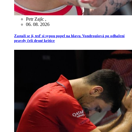
Petr Zajíc
,
06. 08. 2026
Zastali se jí, teď si sypou popel na hlavu. Vondroušová po odhalení
pravdy čelí drsné kritice