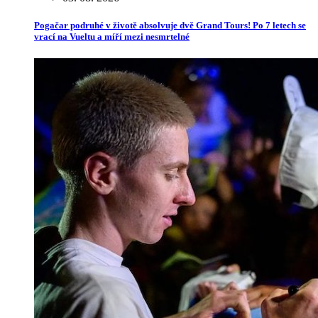
Pogačar podruhé v životě absolvuje dvě Grand Tours! Po 7 letech se
vrací na Vueltu a míří mezi nesmrtelné