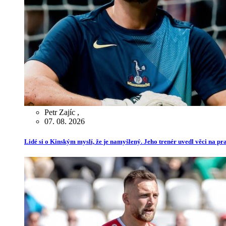
Petr Zajíc
,
07. 08. 2026
Lidé si o Kinským myslí, že je namyšlený. Jeho trenér uvedl věci na p