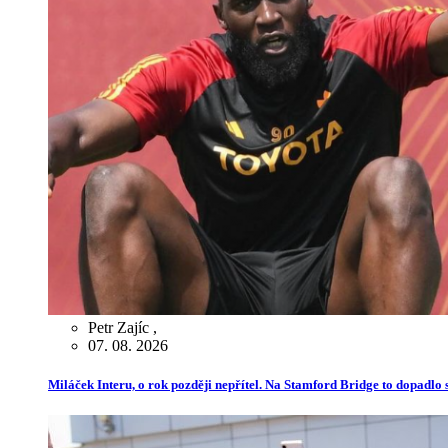
Petr Zajíc
,
07. 08. 2026
Miláček Interu, o rok později nepřítel. Na Stamford Bridge to dopadlo s