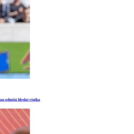
man odmítá hledat viníka