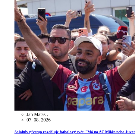
Jan Matas
,
07. 08. 2026
Salahův přestup rozděluje fotbalový svět. "Má na AC Milán nebo Juve