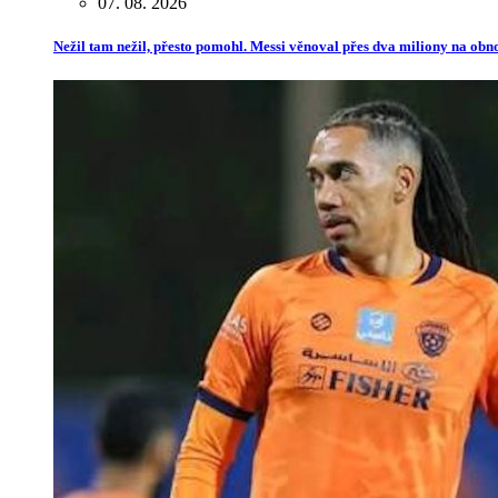
07. 08. 2026
Nežil tam nežil, přesto pomohl. Messi věnoval přes dva miliony na ob