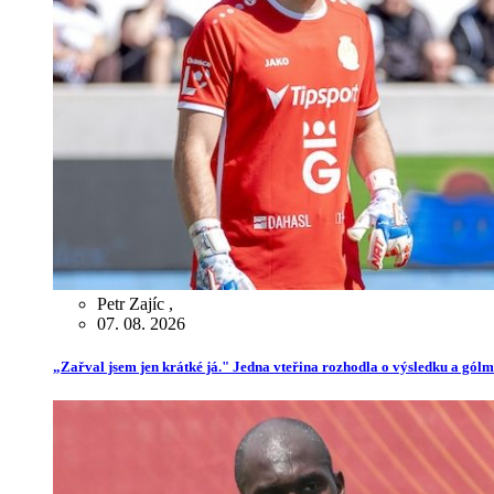
Petr Zajíc
,
07. 08. 2026
„Zařval jsem jen krátké já." Jedna vteřina rozhodla o výsledku a gól