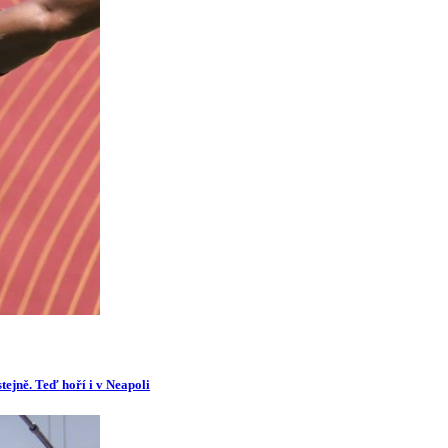
tejně. Teď hoří i v Neapoli