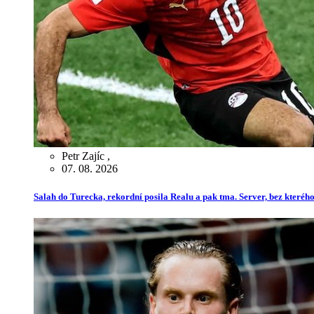
Petr Zajíc
,
07. 08. 2026
Salah do Turecka, rekordní posila Realu a pak tma. Server, bez kterého 