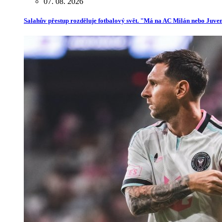
07. 08. 2026
Salahův přestup rozděluje fotbalový svět. "Má na AC Milán nebo Juve