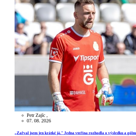
Petr Zajíc
,
07. 08. 2026
„Zařval jsem jen krátké já." Jedna vteřina rozhodla o výsledku a gól