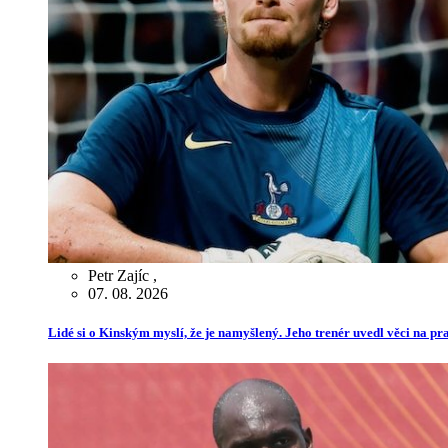
Petr Zajíc
,
07. 08. 2026
Lidé si o Kinským myslí, že je namyšlený. Jeho trenér uvedl věci na p