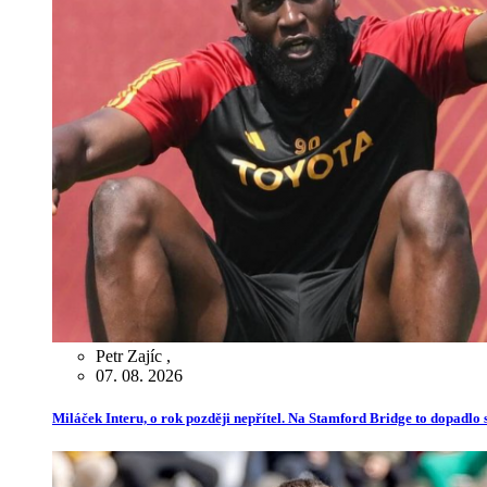
Petr Zajíc
,
07. 08. 2026
Miláček Interu, o rok později nepřítel. Na Stamford Bridge to dopadlo s