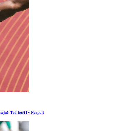
tejně. Teď hoří i v Neapoli