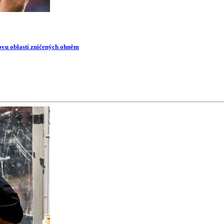
novu oblastí zničených ohněm