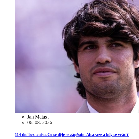
Jan Matas
,
06. 08. 2026
114 dní bez tenisu. Co se děje se zápěstím Alcaraze a kdy se vrátí?