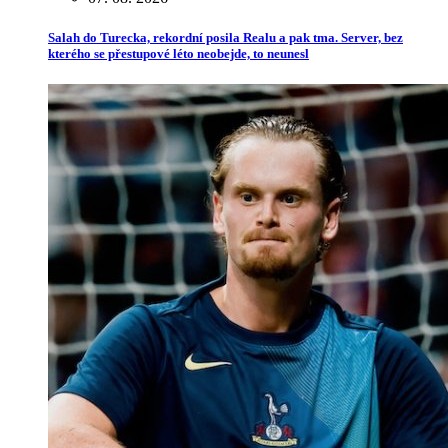
Salah do Turecka, rekordní posila Realu a pak tma. Server, bez
kterého se přestupové léto neobejde, to neunesl