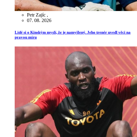
Petr Zajíc
,
07. 08. 2026
Lidé si o Kinským myslí, že je namyšlený. Jeho trenér uvedl věci na
pravou míru