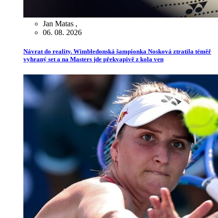
Jan Matas
,
06. 08. 2026
Návrat do reality. Wimbledonská šampionka Nosková ztratila téměř
vyhraný set a na Masters jde překvapivě z kola ven