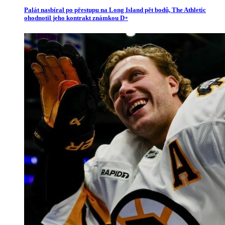
Palát nasbíral po přestupu na Long Island pět bodů, The Athletic
ohodnotil jeho kontrakt známkou D+