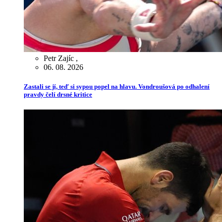
Petr Zajíc
,
06. 08. 2026
Zastali se jí, teď si sypou popel na hlavu. Vondroušová po odhalení
pravdy čelí drsné kritice