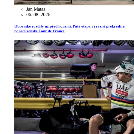
Jan Matas
,
06. 08. 2026
Obrovské rozdíly už před horami. Pátá etapa výrazně překreslila
pořadí ženské Tour de France