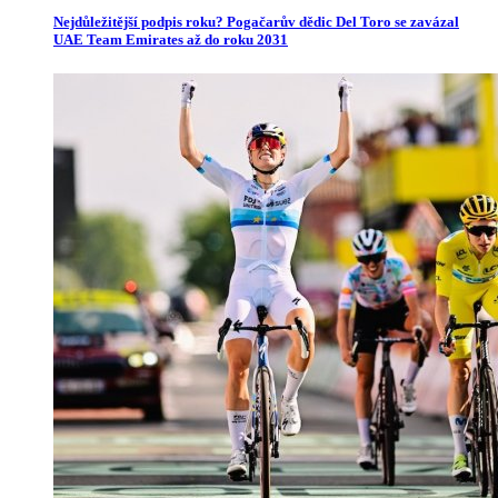
Nejdůležitější podpis roku? Pogačarův dědic Del Toro se zavázal
UAE Team Emirates až do roku 2031