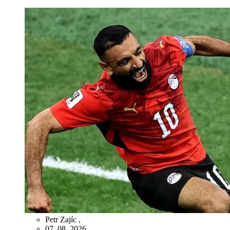
Petr Zajíc
,
07. 08. 2026