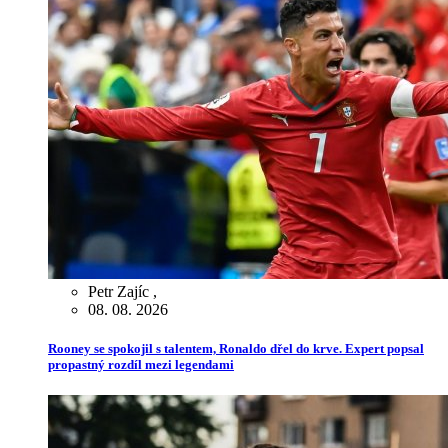
Petr Zajíc
,
08. 08. 2026
Rooney se spokojil s talentem, Ronaldo dřel do krve. Expert popsal
propastný rozdíl mezi legendami