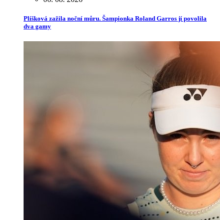
Plíšková zažila noční můru. Šampionka Roland Garros jí povolila
dva gamy