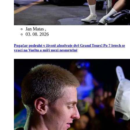
Jan Matas
,
03. 08. 2026
Pogačar podruhé v životě absolvuje dvě Grand Tours! Po 7 letech se
vrací na Vueltu a míří mezi nesmrtelné