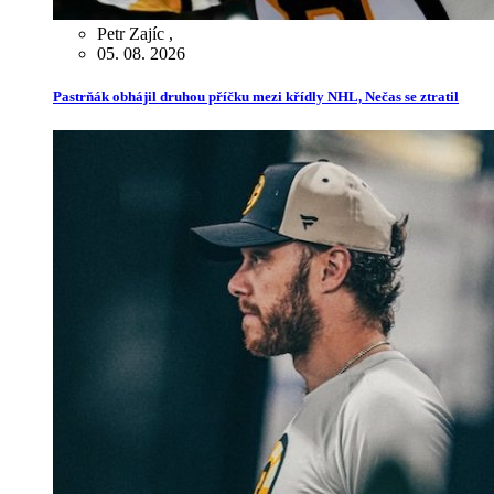
Petr Zajíc
,
05. 08. 2026
Pastrňák obhájil druhou příčku mezi křídly NHL, Nečas se ztratil