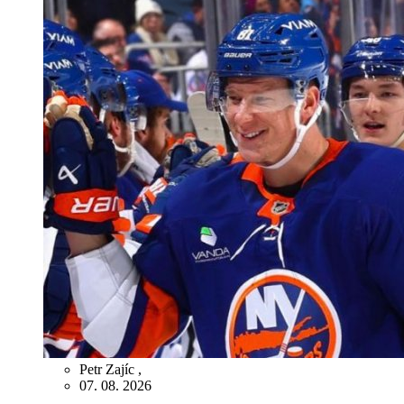
Petr Zajíc
,
07. 08. 2026