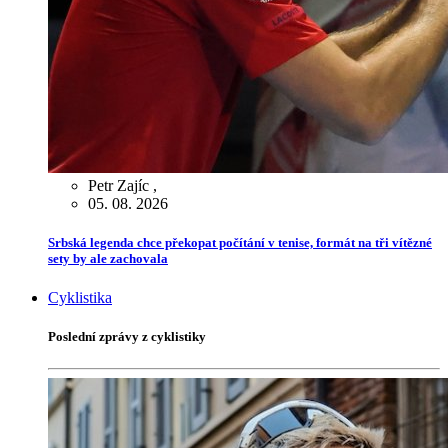
Petr Zajíc
,
05. 08. 2026
Srbská legenda chce překopat počítání v tenise, formát na tři vítězné
sety by ale zachovala
Cyklistika
Poslední zprávy z cyklistiky