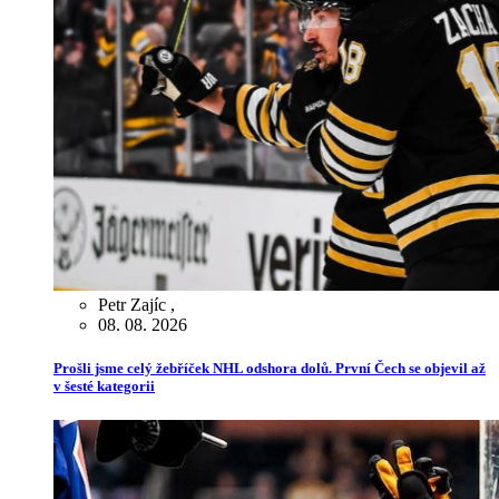
Petr Zajíc
,
08. 08. 2026
Prošli jsme celý žebříček NHL odshora dolů. První Čech se objevil až
v šesté kategorii