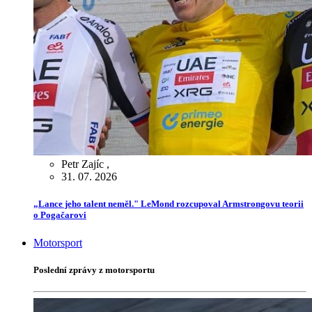
Petr Zajíc
,
31. 07. 2026
„Lance jeho talent neměl." LeMond rozcupoval Armstrongovu teorii
o Pogačarovi
Motorsport
Poslední zprávy z motorsportu