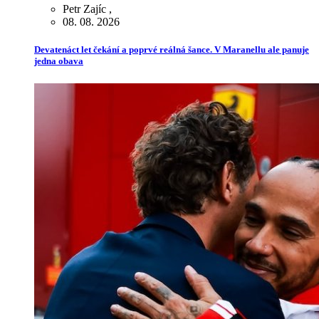
Petr Zajíc
,
08. 08. 2026
Devatenáct let čekání a poprvé reálná šance. V Maranellu ale panuje
jedna obava