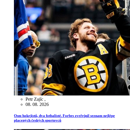
Petr Zajíc
,
08. 08. 2026
Osm hokejistů, dva fotbalisté. Forbes zveřejnil seznam nejlépe
placených českých sportovců