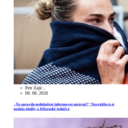
Petr Zajíc
,
08. 08. 2026
„To opravdu nedokážete informovat správně?" Navrátilová si
podala titulky o běloruské jedničce