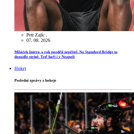
Petr Zajíc
,
07. 08. 2026
Miláček Interu, o rok později nepřítel. Na Stamford Bridge to
dopadlo stejně. Teď hoří i v Neapoli
Hokej
Poslední zprávy z hokeje