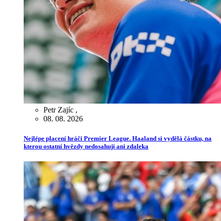
Petr Zajíc
,
08. 08. 2026
Nejlépe placení hráči Premier League. Haaland si vydělá částku, na
kterou ostatní hvězdy nedosahují ani zdaleka