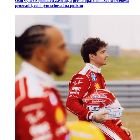
Osm výher z jedenácti závodů, a přesto opatrnost. Šéf Mercedesu
prozradil, co si tým schoval na podzim