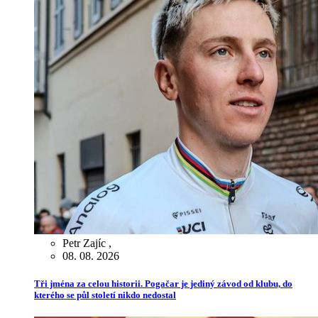
Petr Zajíc
,
08. 08. 2026
Tři jména za celou historii. Pogačar je jediný závod od klubu, do
kterého se půl století nikdo nedostal