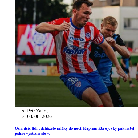
Petr Zajíc
,
08. 08. 2026
Osm tisíc lidí odcházelo mlčky do noci. Kapitán Zbrojovky pak našel
jediné výstižné slovo