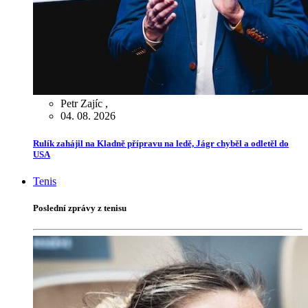
Petr Zajíc
,
04. 08. 2026
Rulík zahájil na Kladně přípravu na ledě, Jágr chyběl a odletěl do
USA
Tenis
Poslední zprávy z tenisu