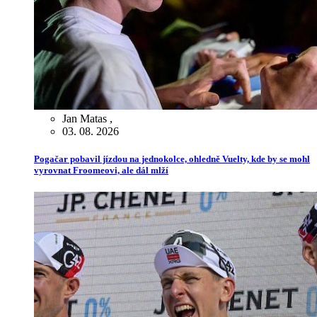
Jan Matas
,
03. 08. 2026
Pogačar pobavil jízdou na jednokolce, ohledně Vuelty, kde by se mohl
vyrovnat Froomeovi, ale dál mlží