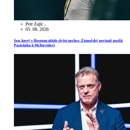
Petr Zajíc
,
05. 08. 2026
Sen, který v Bostonu nikdo slyšet nechce. Zámořský novinář posílá
Pastrňáka k McDavidovi