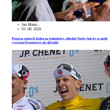
Jan Matas
,
03. 08. 2026
Pogačar pobavil jízdou na jednokolce, ohledně Vuelty, kde by se mohl
vyrovnat Froomeovi, ale dál mlží