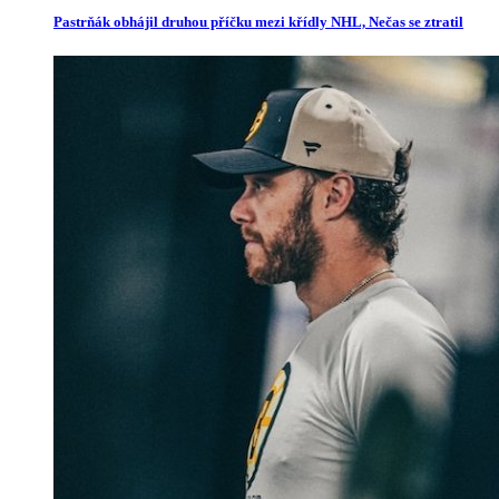
Pastrňák obhájil druhou příčku mezi křídly NHL, Nečas se ztratil