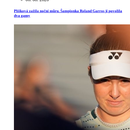
Plíšková zažila noční můru. Šampionka Roland Garros jí povolila
dva gamy