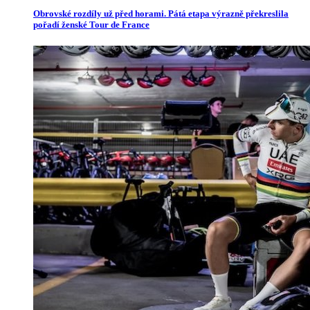
Obrovské rozdíly už před horami. Pátá etapa výrazně překreslila
pořadí ženské Tour de France