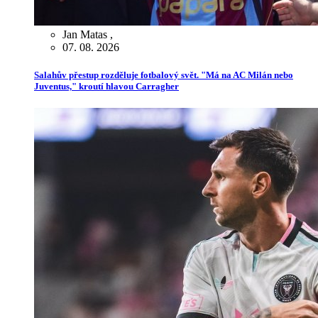
Jan Matas
,
07. 08. 2026
Salahův přestup rozděluje fotbalový svět. "Má na AC Milán nebo
Juventus," kroutí hlavou Carragher