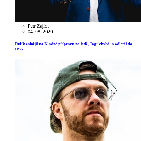
Petr Zajíc
,
04. 08. 2026
Rulík zahájil na Kladně přípravu na ledě, Jágr chyběl a odletěl do
USA