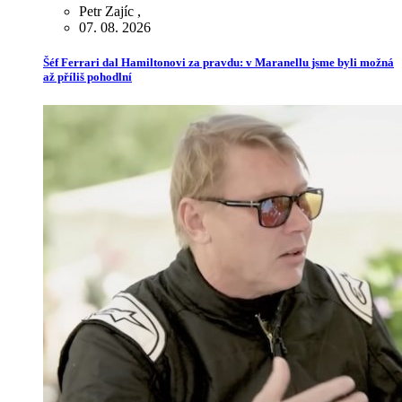
Petr Zajíc
,
07. 08. 2026
Šéf Ferrari dal Hamiltonovi za pravdu: v Maranellu jsme byli možná
až příliš pohodlní