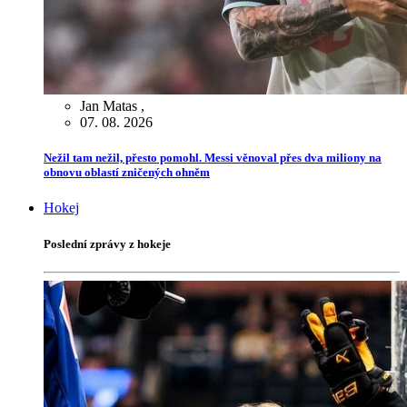
Jan Matas
,
07. 08. 2026
Nežil tam nežil, přesto pomohl. Messi věnoval přes dva miliony na
obnovu oblastí zničených ohněm
Hokej
Poslední zprávy z hokeje