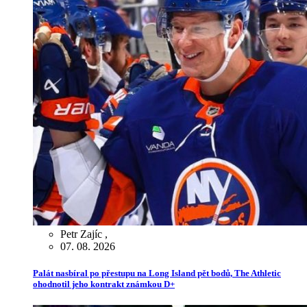
Petr Zajíc
,
07. 08. 2026
Palát nasbíral po přestupu na Long Island pět bodů, The Athletic
ohodnotil jeho kontrakt známkou D+