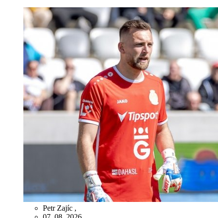
Petr Zajíc
,
07. 08. 2026