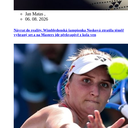
Jan Matas
,
06. 08. 2026
Návrat do reality. Wimbledonská šampionka Nosková ztratila téměř
vyhraný set a na Masters jde překvapivě z kola ven