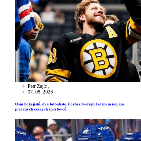
Petr Zajíc
,
07. 08. 2026
Osm hokejistů, dva fotbalisté. Forbes zveřejnil seznam nejlépe
placených českých sportovců