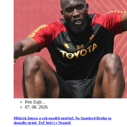
Petr Zajíc
,
07. 08. 2026
Miláček Interu, o rok později nepřítel. Na Stamford Bridge to
dopadlo stejně. Teď hoří i v Neapoli