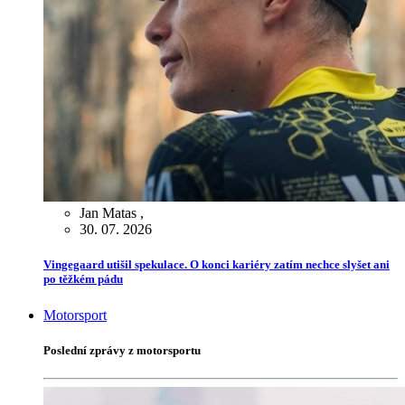
Jan Matas
,
30. 07. 2026
Vingegaard utišil spekulace. O konci kariéry zatím nechce slyšet ani
po těžkém pádu
Motorsport
Poslední zprávy z motorsportu