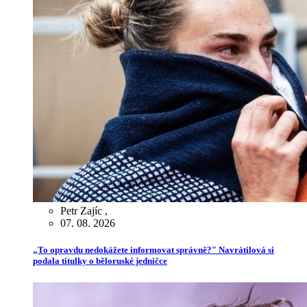
Petr Zajíc
,
07. 08. 2026
„To opravdu nedokážete informovat správně?" Navrátilová si
podala titulky o běloruské jedničce