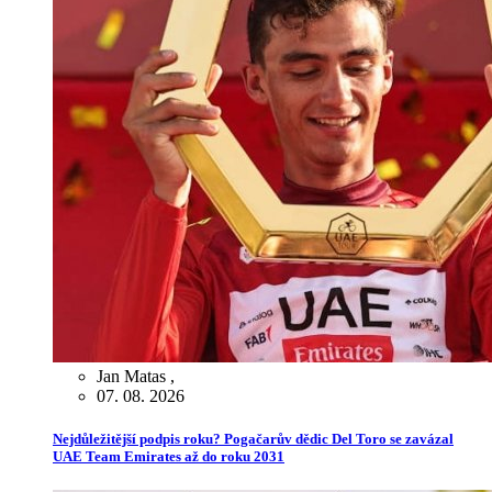
Jan Matas
,
07. 08. 2026
Nejdůležitější podpis roku? Pogačarův dědic Del Toro se zavázal
UAE Team Emirates až do roku 2031