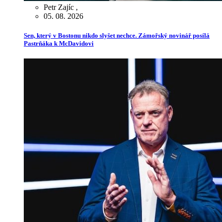
Petr Zajíc
,
05. 08. 2026
Sen, který v Bostonu nikdo slyšet nechce. Zámořský novinář posílá
Pastrňáka k McDavidovi