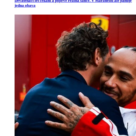
Devatenáct let čekání a poprvé reálná šance. V Maranellu ale panuje
jedna obava