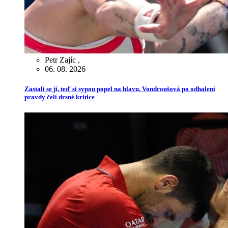
Petr Zajíc
,
06. 08. 2026
Zastali se jí, teď si sypou popel na hlavu. Vondroušová po odhalení
pravdy čelí drsné kritice