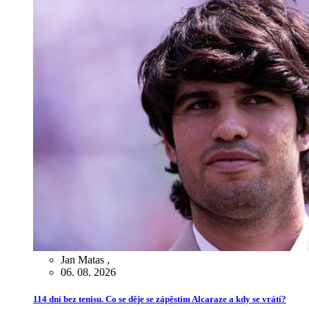
Jan Matas
,
06. 08. 2026
114 dní bez tenisu. Co se děje se zápěstím Alcaraze a kdy se vrátí?