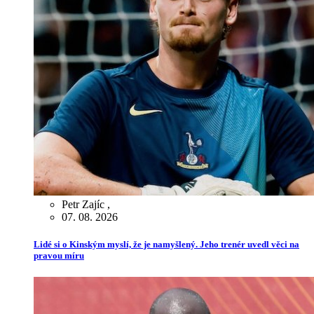
Petr Zajíc
,
07. 08. 2026
Lidé si o Kinským myslí, že je namyšlený. Jeho trenér uvedl věci na
pravou míru