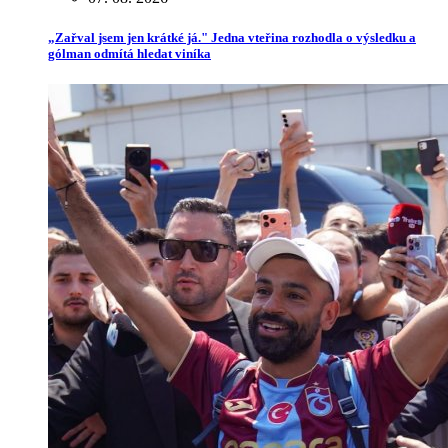
„Zařval jsem jen krátké já." Jedna vteřina rozhodla o výsledku a
gólman odmítá hledat viníka