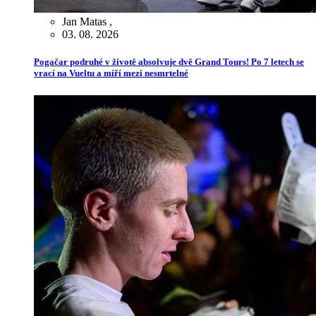
Jan Matas
,
03. 08. 2026
Pogačar podruhé v životě absolvuje dvě Grand Tours! Po 7 letech se
vrací na Vueltu a míří mezi nesmrtelné