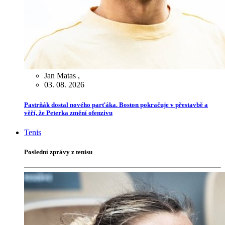
Jan Matas
,
03. 08. 2026
Pastrňák dostal nového parťáka. Boston pokračuje v přestavbě a
věří, že Peterka změní ofenzivu
Tenis
Poslední zprávy z tenisu