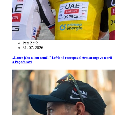
Petr Zajíc
,
31. 07. 2026
„Lance jeho talent neměl." LeMond rozcupoval Armstrongovu teorii
o Pogačarovi