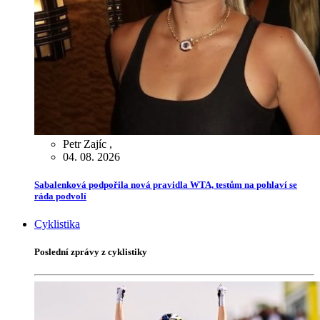
Petr Zajíc
,
04. 08. 2026
Sabalenková podpořila nová pravidla WTA, testům na pohlaví se
ráda podvolí
Cyklistika
Poslední zprávy z cyklistiky