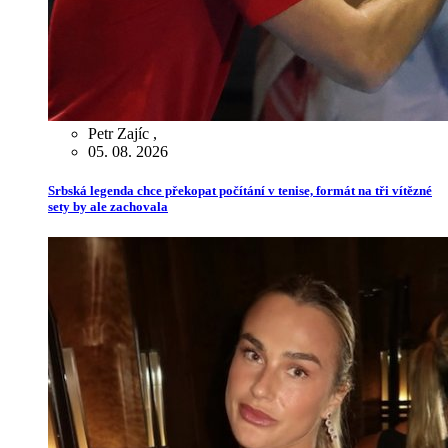
Petr Zajíc
,
05. 08. 2026
Srbská legenda chce překopat počítání v tenise, formát na tři vítězné
sety by ale zachovala