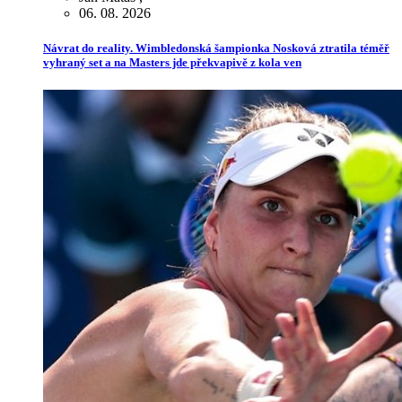
06. 08. 2026
Návrat do reality. Wimbledonská šampionka Nosková ztratila téměř
vyhraný set a na Masters jde překvapivě z kola ven