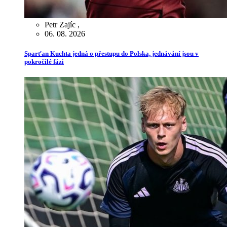
Petr Zajíc
,
06. 08. 2026
Sparťan Kuchta jedná o přestupu do Polska, jednávání jsou v
pokročilé fázi