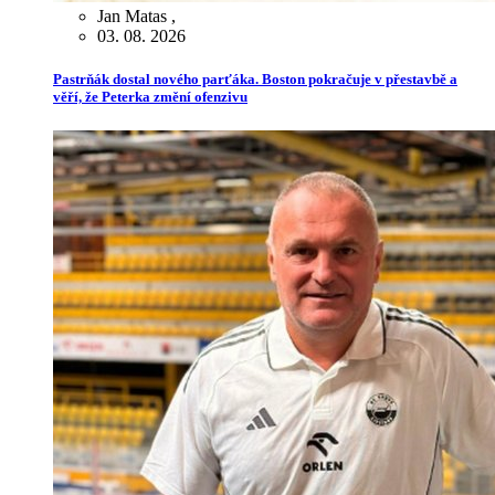
Jan Matas
,
03. 08. 2026
Pastrňák dostal nového parťáka. Boston pokračuje v přestavbě a
věří, že Peterka změní ofenzivu