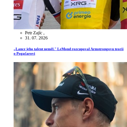
Petr Zajíc
,
31. 07. 2026
„Lance jeho talent neměl." LeMond rozcupoval Armstrongovu teorii
o Pogačarovi