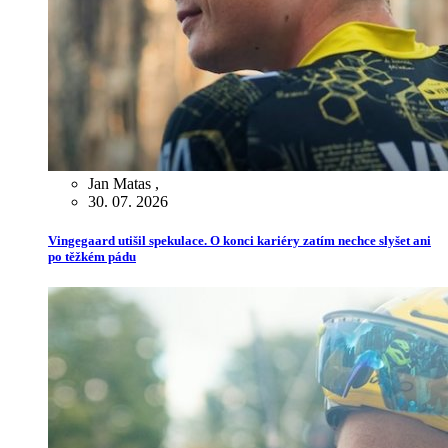
Jan Matas
,
30. 07. 2026
Vingegaard utišil spekulace. O konci kariéry zatím nechce slyšet ani
po těžkém pádu