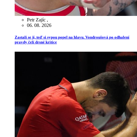
Petr Zajíc
,
06. 08. 2026
Zastali se jí, teď si sypou popel na hlavu. Vondroušová po odhalení
pravdy čelí drsné kritice