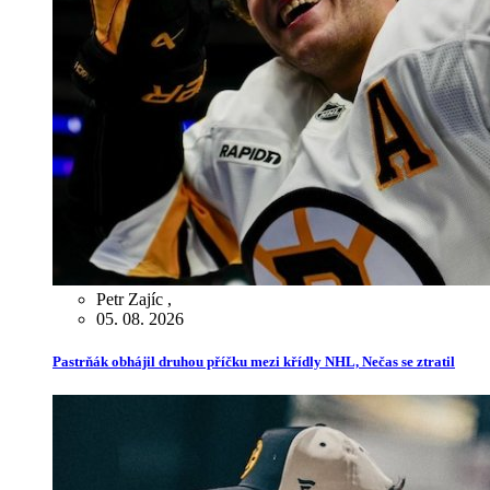
Petr Zajíc
,
05. 08. 2026
Pastrňák obhájil druhou příčku mezi křídly NHL, Nečas se ztratil