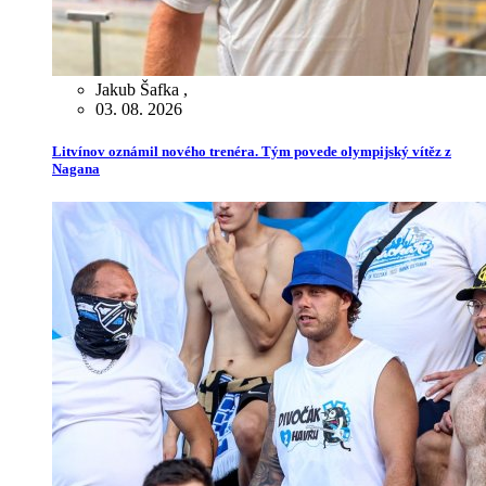
Jakub Šafka
,
03. 08. 2026
Litvínov oznámil nového trenéra. Tým povede olympijský vítěz z
Nagana