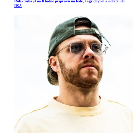
Rulík zahájil na Kladně přípravu na ledě, Jágr chyběl a odletěl do
USA