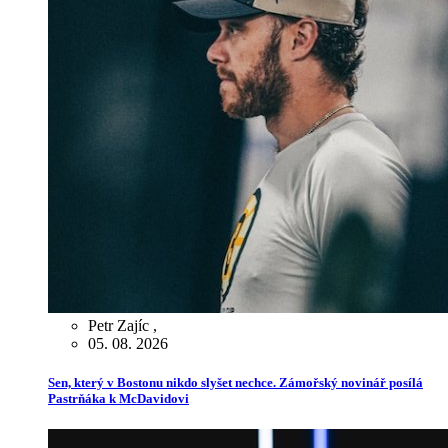
Petr Zajíc
,
05. 08. 2026
Sen, který v Bostonu nikdo slyšet nechce. Zámořský novinář posílá
Pastrňáka k McDavidovi