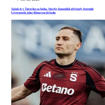
Salah je v Turecku za boha. Stovky fanoušků přivítaly legendu
Liverpoolu jako filmovou hvězdu