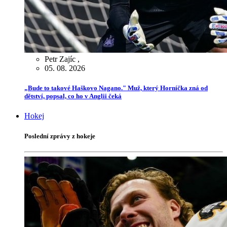
Petr Zajíc
,
05. 08. 2026
„Bude to takové Haškovo Nagano." Muž, který Horníčka zná od
dětství, popsal, co ho v Anglii čeká
Hokej
Poslední zprávy z hokeje