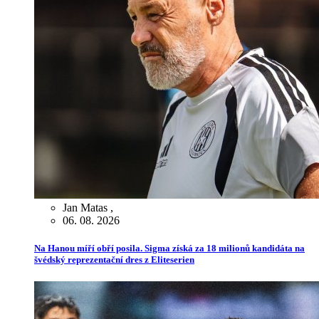
Jan Matas
,
06. 08. 2026
Na Hanou míří obří posila. Sigma získá za 18 milionů kandidáta na
švédský reprezentační dres z Eliteserien