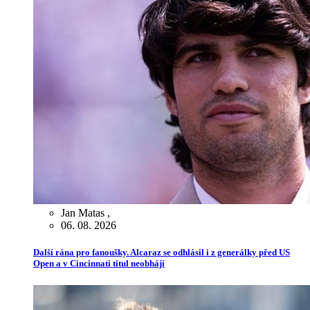
Jan Matas
,
06. 08. 2026
Další rána pro fanoušky. Alcaraz se odhlásil i z generálky před US
Open a v Cincinnati titul neobhájí