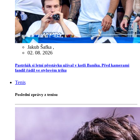
Jakub Šafka
,
02. 08. 2026
Pastrňák si letní přestávku užíval v kotli Baníku. Před kamerami
fandil řádil ve stylovém triku
Tenis
Poslední zprávy z tenisu