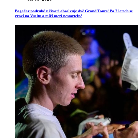
Pogačar podruhé v životě absolvuje dvě Grand Tours! Po 7 letech se
vrací na Vueltu a míří mezi nesmrtelné