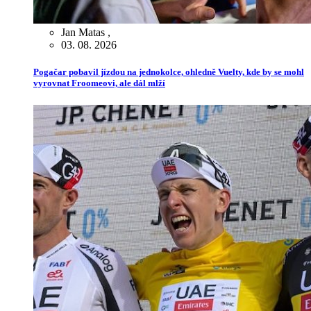
Jan Matas
,
03. 08. 2026
Pogačar pobavil jízdou na jednokolce, ohledně Vuelty, kde by se mohl
vyrovnat Froomeovi, ale dál mlží