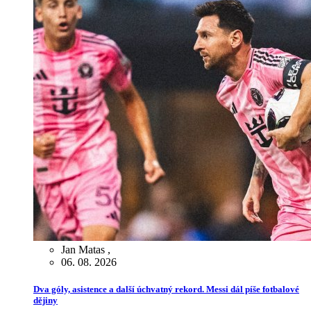
Jan Matas
,
06. 08. 2026
Dva góly, asistence a další úchvatný rekord. Messi dál píše fotbalové
dějiny