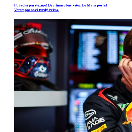
Pořád si jen stěžuje! Devítinásobný vítěz Le Mans poslal
Verstappenovi tvrdý vzkaz