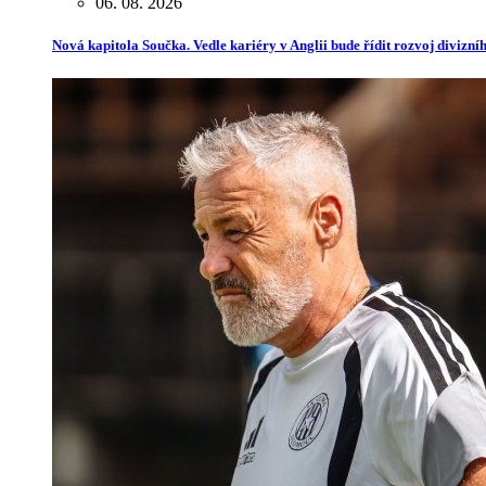
06. 08. 2026
Nová kapitola Součka. Vedle kariéry v Anglii bude řídit rozvoj divizn