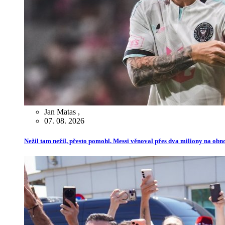
Jan Matas
,
07. 08. 2026
Nežil tam nežil, přesto pomohl. Messi věnoval přes dva miliony na ob