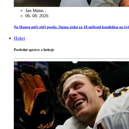
Jan Matas
,
06. 08. 2026
Na Hanou míří obří posila. Sigma získá za 18 milionů kandidáta na švé
Hokej
Poslední zprávy z hokeje