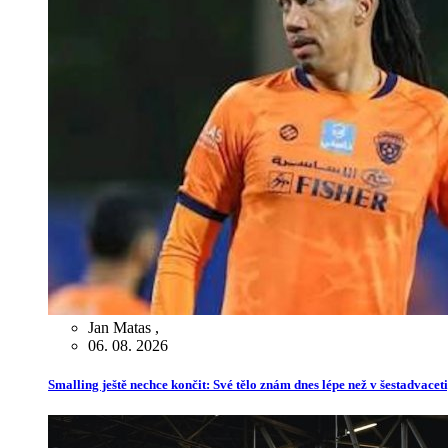
Jan Matas
,
06. 08. 2026
Smalling ještě nechce končit: Své tělo znám dnes lépe než v šestadvaceti,