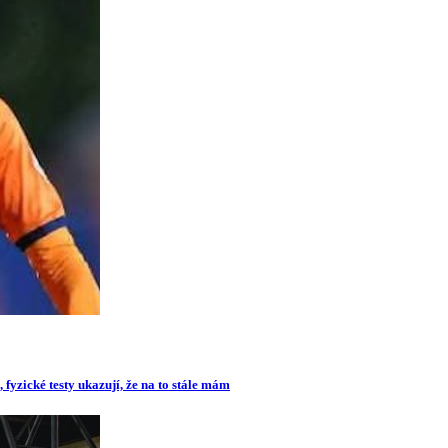
 fyzické testy ukazují, že na to stále mám