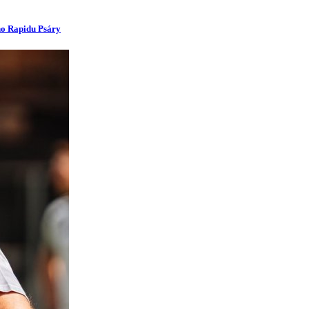
ího Rapidu Psáry