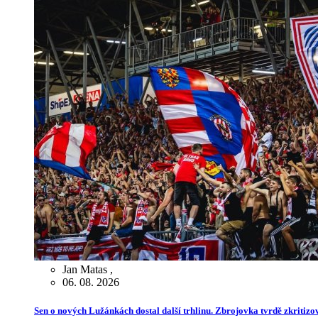
Jan Matas
,
06. 08. 2026
Sen o nových Lužánkách dostal další trhlinu. Zbrojovka tvrdě zkritiz