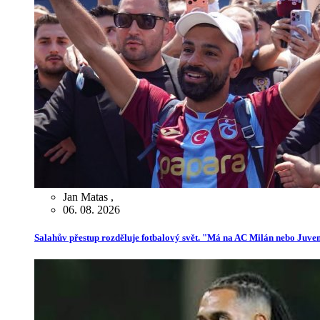
Jan Matas
,
06. 08. 2026
Salahův přestup rozděluje fotbalový svět. "Má na AC Milán nebo Juve