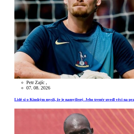
Petr Zajíc
,
07. 08. 2026
Lidé si o Kinským myslí, že je namyšlený. Jeho trenér uvedl věci na p