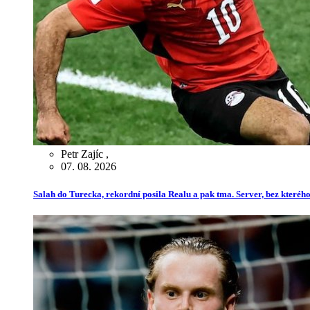
Petr Zajíc
,
07. 08. 2026
Salah do Turecka, rekordní posila Realu a pak tma. Server, bez kterého 