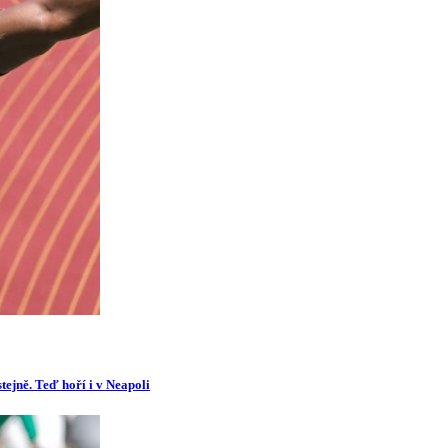
tejně. Teď hoří i v Neapoli