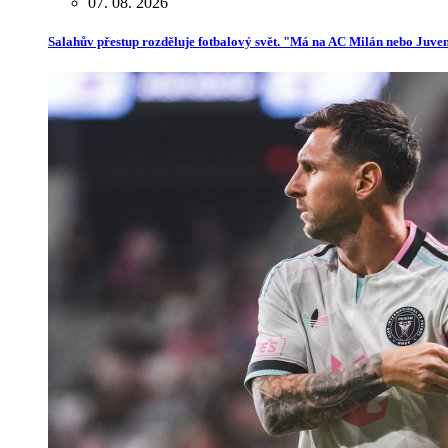
07. 08. 2026
Salahův přestup rozděluje fotbalový svět. "Má na AC Milán nebo Juve