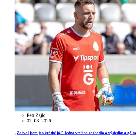
Petr Zajíc
,
07. 08. 2026
„Zařval jsem jen krátké já." Jedna vteřina rozhodla o výsledku a gól