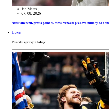
Jan Matas
,
07. 08. 2026
Nežil tam nežil, přesto pomohl. Messi věnoval přes dva miliony na ob
Hokej
Poslední zprávy z hokeje