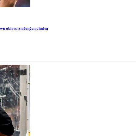
novu oblastí zničených ohněm