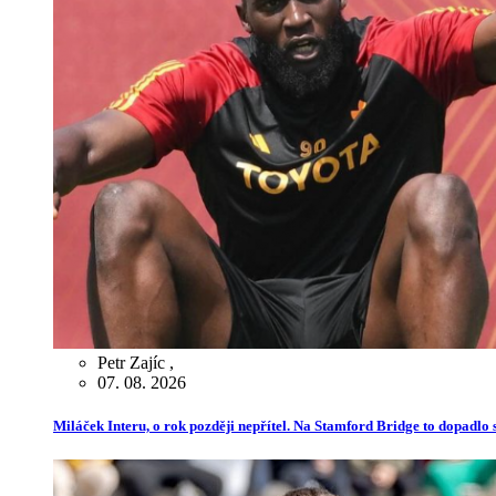
Petr Zajíc
,
07. 08. 2026
Miláček Interu, o rok později nepřítel. Na Stamford Bridge to dopadlo s