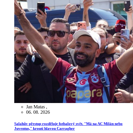
Jan Matas
,
06. 08. 2026
Salahův přestup rozděluje fotbalový svět. "Má na AC Milán nebo
Juventus," kroutí hlavou Carragher