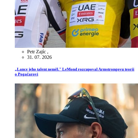
Petr Zajíc
,
31. 07. 2026
„Lance jeho talent neměl." LeMond rozcupoval Armstrongovu teorii
o Pogačarovi