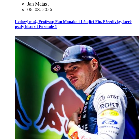
Jan Matas
,
06. 08. 2026
Ledový muž, Profesor, Pan Monako i Létající Fin. Přezdívky, které
psaly historii Formule 1