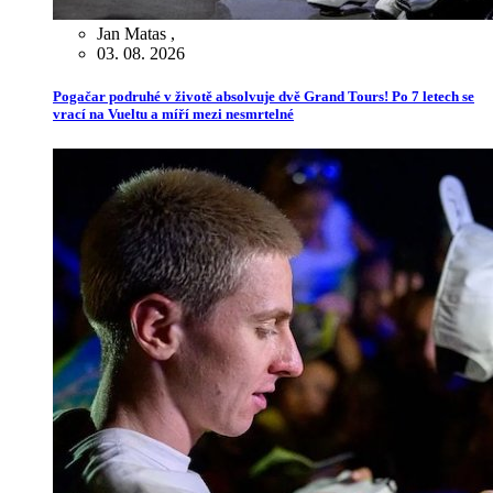
Jan Matas
,
03. 08. 2026
Pogačar podruhé v životě absolvuje dvě Grand Tours! Po 7 letech se
vrací na Vueltu a míří mezi nesmrtelné