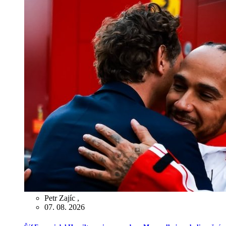
Petr Zajíc
,
07. 08. 2026