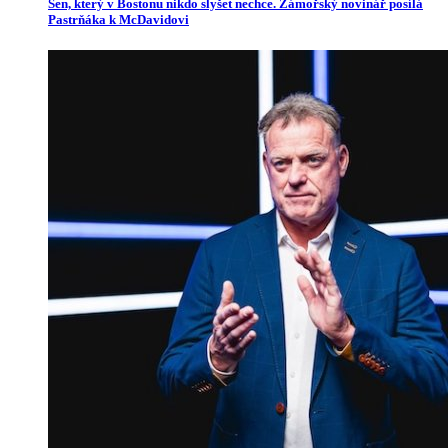
Sen, který v Bostonu nikdo slyšet nechce. Zámořský novinář posílá
Pastrňáka k McDavidovi