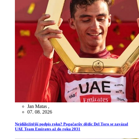
Jan Matas
,
07. 08. 2026
Nejdůležitější podpis roku? Pogačarův dědic Del Toro se zavázal
UAE Team Emirates až do roku 2031