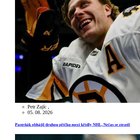
Petr Zajíc
,
05. 08. 2026
Pastrňák obhájil druhou příčku mezi křídly NHL, Nečas se ztratil