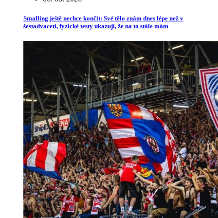
Smalling ještě nechce končit: Své tělo znám dnes lépe než v
šestadvaceti, fyzické testy ukazují, že na to stále mám