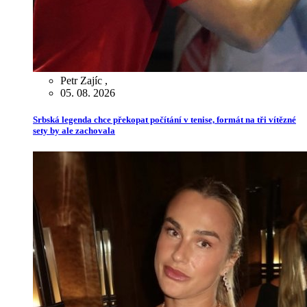
Petr Zajíc
,
05. 08. 2026
Srbská legenda chce překopat počítání v tenise, formát na tři vítězné
sety by ale zachovala