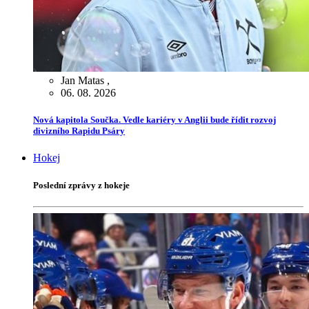
Jan Matas
,
06. 08. 2026
Nová kapitola Součka. Vedle kariéry v Anglii bude řídit rozvoj
divizního Rapidu Psáry
Hokej
Poslední zprávy z hokeje