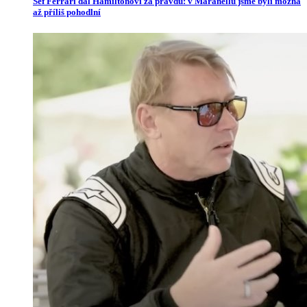
Šéf Ferrari dal Hamiltonovi za pravdu: v Maranellu jsme byli možná
až příliš pohodlní