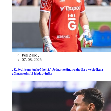
Petr Zajíc
,
07. 08. 2026
„Zařval jsem jen krátké já." Jedna vteřina rozhodla o výsledku a
gólman odmítá hledat viníka