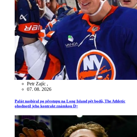
Petr Zajíc
,
07. 08. 2026
Palát nasbíral po přestupu na Long Island pět bodů, The Athletic
ohodnotil jeho kontrakt známkou D+