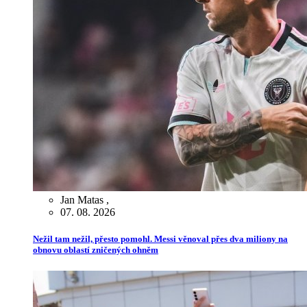
Jan Matas
,
07. 08. 2026
Nežil tam nežil, přesto pomohl. Messi věnoval přes dva miliony na
obnovu oblastí zničených ohněm