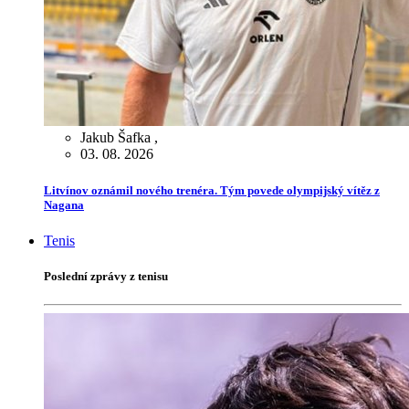
Jakub Šafka
,
03. 08. 2026
Litvínov oznámil nového trenéra. Tým povede olympijský vítěz z
Nagana
Tenis
Poslední zprávy z tenisu