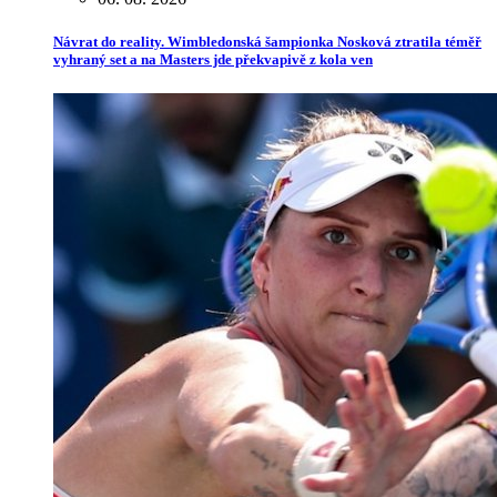
Návrat do reality. Wimbledonská šampionka Nosková ztratila téměř
vyhraný set a na Masters jde překvapivě z kola ven