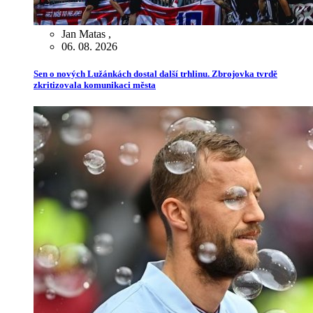
Jan Matas
,
06. 08. 2026
Sen o nových Lužánkách dostal další trhlinu. Zbrojovka tvrdě
zkritizovala komunikaci města