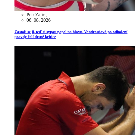
Petr Zajíc
,
06. 08. 2026
Zastali se jí, teď si sypou popel na hlavu. Vondroušová po odhalení
pravdy čelí drsné kritice