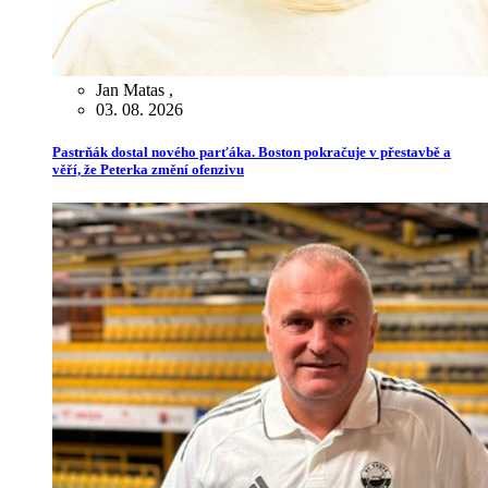
Jan Matas
,
03. 08. 2026
Pastrňák dostal nového parťáka. Boston pokračuje v přestavbě a
věří, že Peterka změní ofenzivu