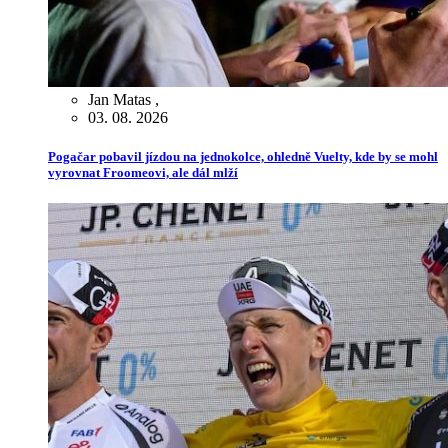
Jan Matas
,
03. 08. 2026
Pogačar pobavil jízdou na jednokolce, ohledně Vuelty, kde by se mohl
vyrovnat Froomeovi, ale dál mlží