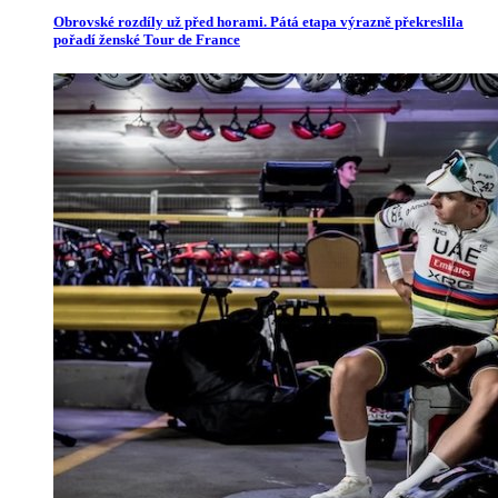
Obrovské rozdíly už před horami. Pátá etapa výrazně překreslila
pořadí ženské Tour de France