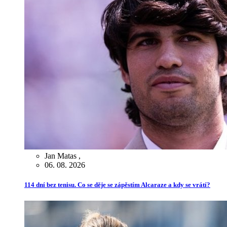
Jan Matas
,
06. 08. 2026
114 dní bez tenisu. Co se děje se zápěstím Alcaraze a kdy se vrátí?