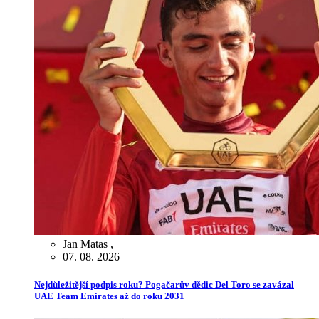
Jan Matas
,
07. 08. 2026
Nejdůležitější podpis roku? Pogačarův dědic Del Toro se zavázal
UAE Team Emirates až do roku 2031