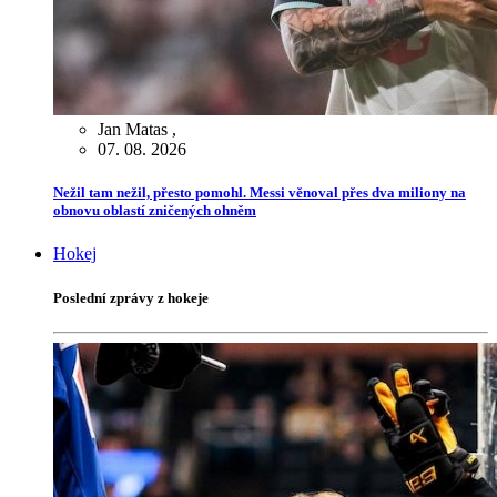
Jan Matas
,
07. 08. 2026
Nežil tam nežil, přesto pomohl. Messi věnoval přes dva miliony na
obnovu oblastí zničených ohněm
Hokej
Poslední zprávy z hokeje