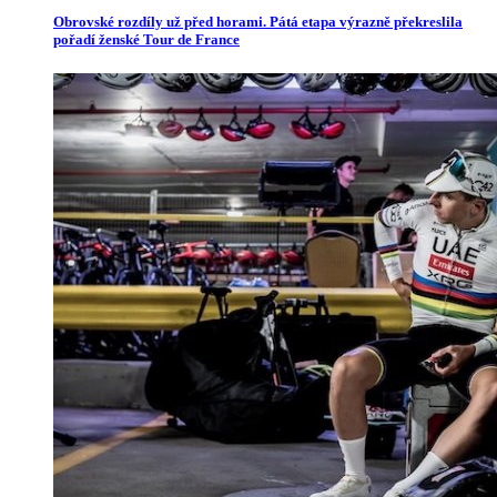
Obrovské rozdíly už před horami. Pátá etapa výrazně překreslila
pořadí ženské Tour de France