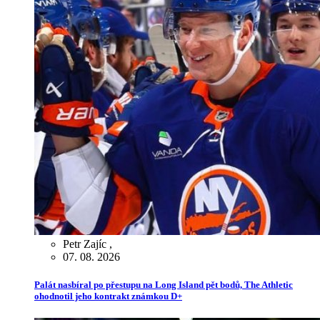
Petr Zajíc
,
07. 08. 2026
Palát nasbíral po přestupu na Long Island pět bodů, The Athletic
ohodnotil jeho kontrakt známkou D+