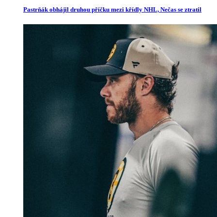
Pastrňák obhájil druhou příčku mezi křídly NHL, Nečas se ztratil