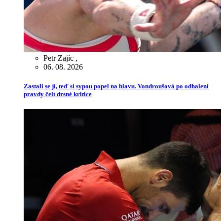
Petr Zajíc
,
06. 08. 2026
Zastali se jí, teď si sypou popel na hlavu. Vondroušová po odhalení
pravdy čelí drsné kritice