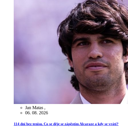
Jan Matas
,
06. 08. 2026
114 dní bez tenisu. Co se děje se zápěstím Alcaraze a kdy se vrátí?