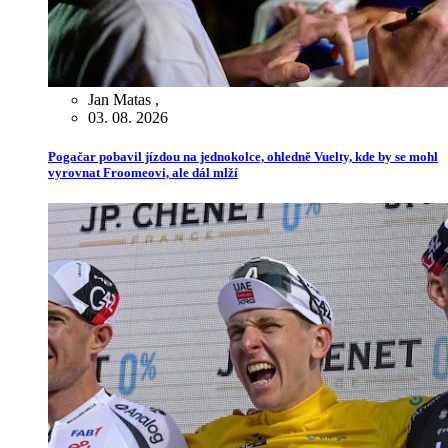
Jan Matas
,
03. 08. 2026
Pogačar pobavil jízdou na jednokolce, ohledně Vuelty, kde by se mohl
vyrovnat Froomeovi, ale dál mlží