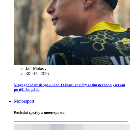
Jan Matas
,
30. 07. 2026
Vingegaard utišil spekulace. O konci kariéry zatím nechce slyšet ani
po těžkém pádu
Motorsport
Poslední zprávy z motorsportu