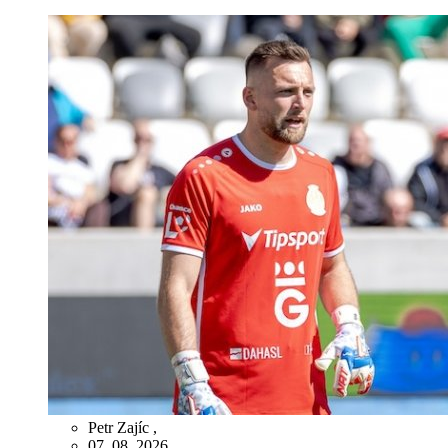
Petr Zajíc
,
07. 08. 2026