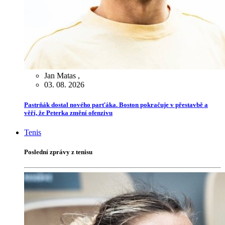
Jan Matas
,
03. 08. 2026
Pastrňák dostal nového parťáka. Boston pokračuje v přestavbě a
věří, že Peterka změní ofenzivu
Tenis
Poslední zprávy z tenisu