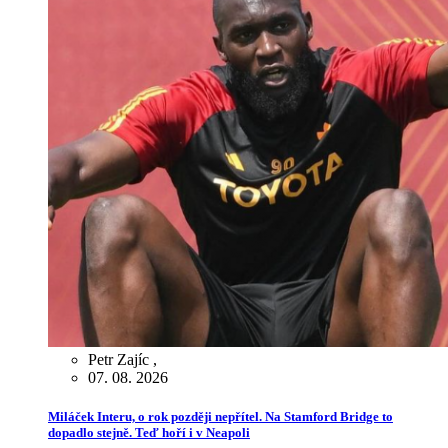
Petr Zajíc
,
07. 08. 2026
Miláček Interu, o rok později nepřítel. Na Stamford Bridge to
dopadlo stejně. Teď hoří i v Neapoli