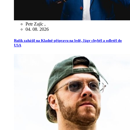
Petr Zajíc
,
04. 08. 2026
Rulík zahájil na Kladně přípravu na ledě, Jágr chyběl a odletěl do
USA