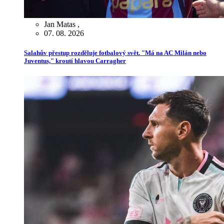
Jan Matas
,
07. 08. 2026
Salahův přestup rozděluje fotbalový svět. "Má na AC Milán nebo
Juventus," kroutí hlavou Carragher