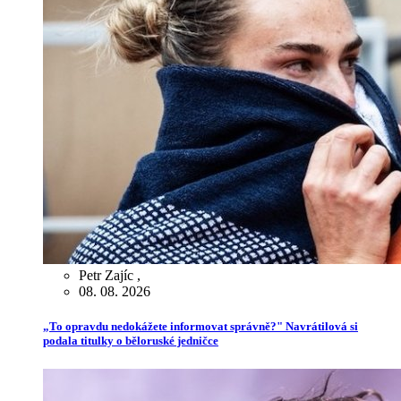
Petr Zajíc
,
08. 08. 2026
„To opravdu nedokážete informovat správně?" Navrátilová si
podala titulky o běloruské jedničce