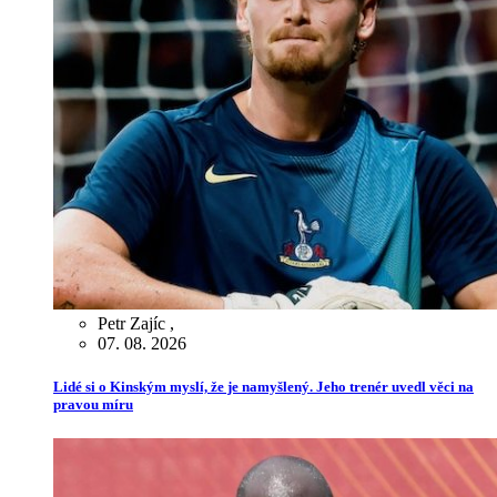
Petr Zajíc
,
07. 08. 2026
Lidé si o Kinským myslí, že je namyšlený. Jeho trenér uvedl věci na
pravou míru