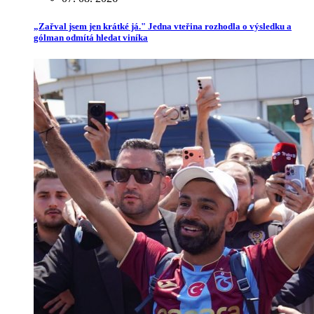
„Zařval jsem jen krátké já." Jedna vteřina rozhodla o výsledku a
gólman odmítá hledat viníka