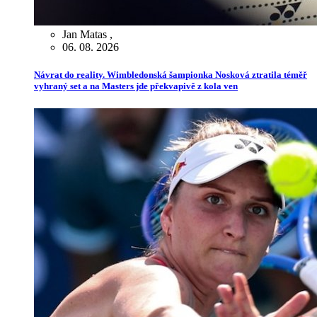
Jan Matas
,
06. 08. 2026
Návrat do reality. Wimbledonská šampionka Nosková ztratila téměř
vyhraný set a na Masters jde překvapivě z kola ven