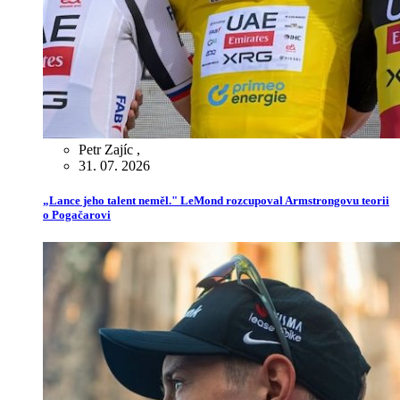
Petr Zajíc
,
31. 07. 2026
„Lance jeho talent neměl." LeMond rozcupoval Armstrongovu teorii
o Pogačarovi