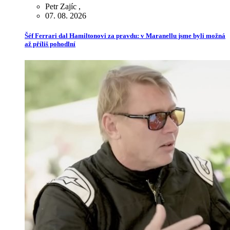
Petr Zajíc
,
07. 08. 2026
Šéf Ferrari dal Hamiltonovi za pravdu: v Maranellu jsme byli možná
až příliš pohodlní