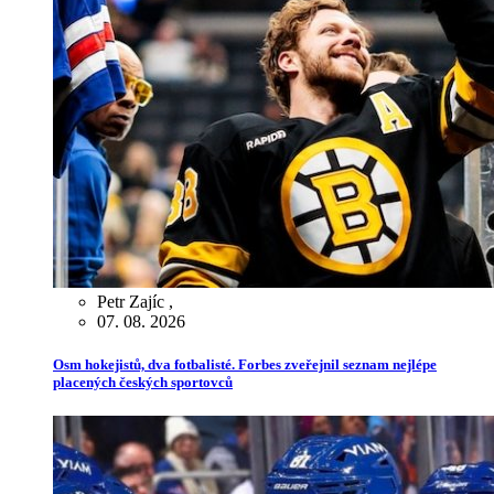
Petr Zajíc
,
07. 08. 2026
Osm hokejistů, dva fotbalisté. Forbes zveřejnil seznam nejlépe
placených českých sportovců