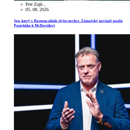
Petr Zajíc
,
05. 08. 2026
Sen, který v Bostonu nikdo slyšet nechce. Zámořský novinář posílá
Pastrňáka k McDavidovi