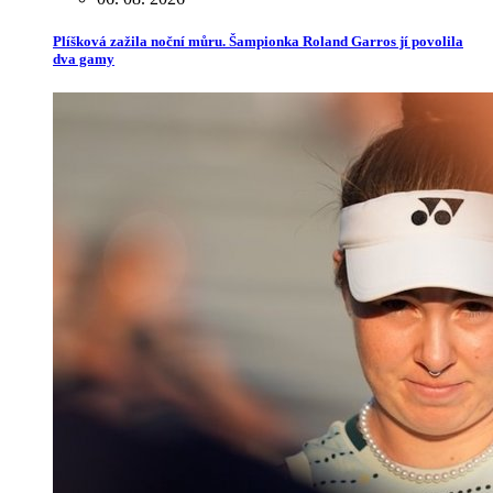
Plíšková zažila noční můru. Šampionka Roland Garros jí povolila
dva gamy