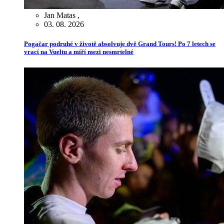
Jan Matas
,
03. 08. 2026
Pogačar podruhé v životě absolvuje dvě Grand Tours! Po 7 letech se
vrací na Vueltu a míří mezi nesmrtelné