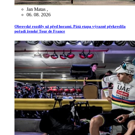
Jan Matas
,
06. 08. 2026
Obrovské rozdíly už před horami. Pátá etapa výrazně překreslila
pořadí ženské Tour de France