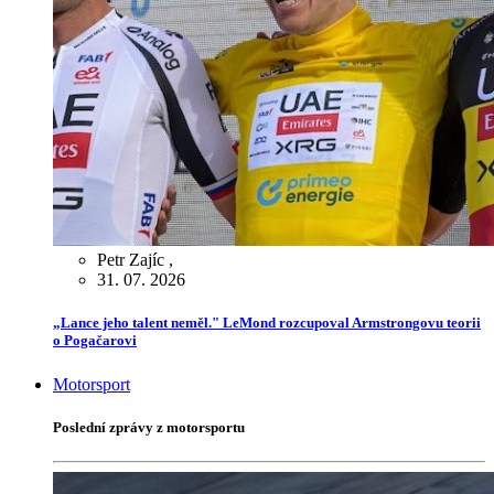
Petr Zajíc
,
31. 07. 2026
„Lance jeho talent neměl." LeMond rozcupoval Armstrongovu teorii
o Pogačarovi
Motorsport
Poslední zprávy z motorsportu