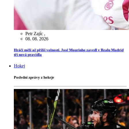
Petr Zajíc
,
08. 08. 2026
Hráči měli až příliš volnosti. José Mourinho zavedl v Realu Madrid
tři nová pravidla
Hokej
Poslední zprávy z hokeje