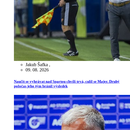
Jakub Šafka
,
09. 08. 2026
Naučit se vyhrávat nad Spartou chvíli trvá, culil se Majer. Druhý
poločas jeho tým bránil výsledek