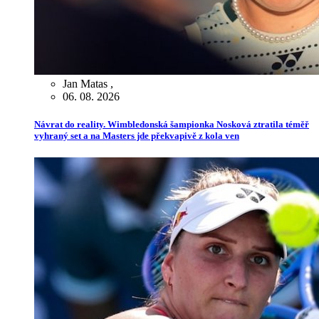
Jan Matas
,
06. 08. 2026
Návrat do reality. Wimbledonská šampionka Nosková ztratila téměř
vyhraný set a na Masters jde překvapivě z kola ven