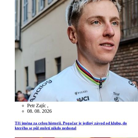
Petr Zajíc
,
08. 08. 2026
Tři jména za celou historii. Pogačar je jediný závod od klubu, do
kterého se půl století nikdo nedostal