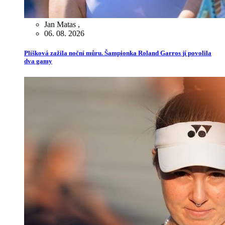
Jan Matas
,
06. 08. 2026
Plíšková zažila noční můru. Šampionka Roland Garros jí povolila
dva gamy