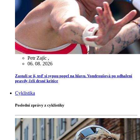
Petr Zajíc
,
06. 08. 2026
Zastali se jí, teď si sypou popel na hlavu. Vondroušová po odhalení
pravdy čelí drsné kritice
Cyklistika
Poslední zprávy z cyklistiky