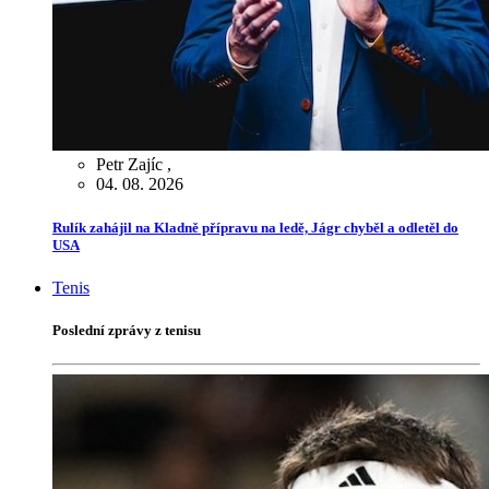
Petr Zajíc
,
04. 08. 2026
Rulík zahájil na Kladně přípravu na ledě, Jágr chyběl a odletěl do
USA
Tenis
Poslední zprávy z tenisu