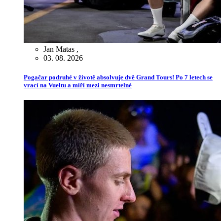
Jan Matas
,
03. 08. 2026
Pogačar podruhé v životě absolvuje dvě Grand Tours! Po 7 letech se
vrací na Vueltu a míří mezi nesmrtelné