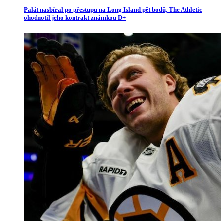
Palát nasbíral po přestupu na Long Island pět bodů, The Athletic
ohodnotil jeho kontrakt známkou D+