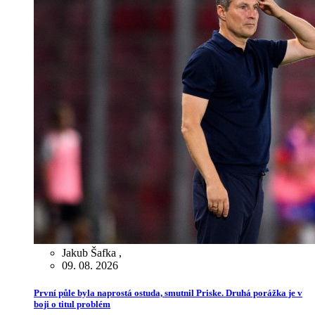
Jakub Šafka
,
09. 08. 2026
První půle byla naprostá ostuda, smutnil Priske. Druhá porážka je v
boji o titul problém