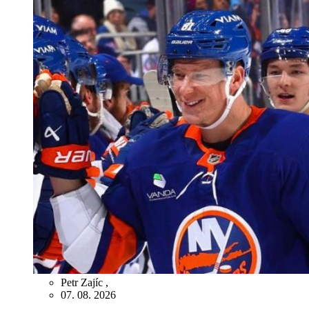
Petr Zajíc
,
07. 08. 2026