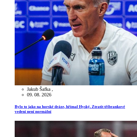
Jakub Šafka
,
09. 08. 2026
Bylo to jako na horské dráze, hřímal Hyský. Ztratit tříbrankové
vedení není normální