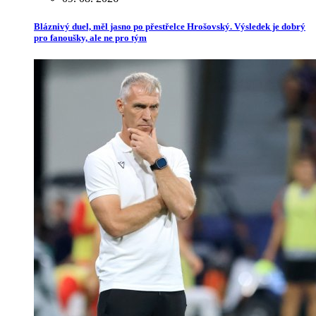
Bláznivý duel, měl jasno po přestřelce Hrošovský. Výsledek je dobrý
pro fanoušky, ale ne pro tým