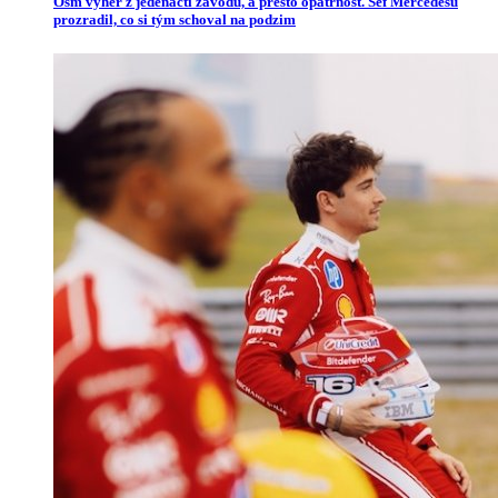
Osm výher z jedenácti závodů, a přesto opatrnost. Šéf Mercedesu
prozradil, co si tým schoval na podzim