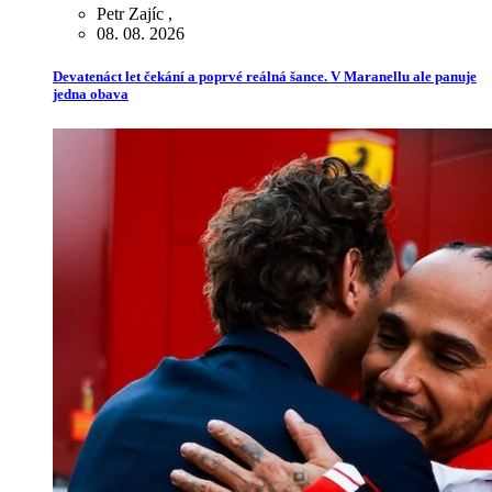
Petr Zajíc
,
08. 08. 2026
Devatenáct let čekání a poprvé reálná šance. V Maranellu ale panuje
jedna obava