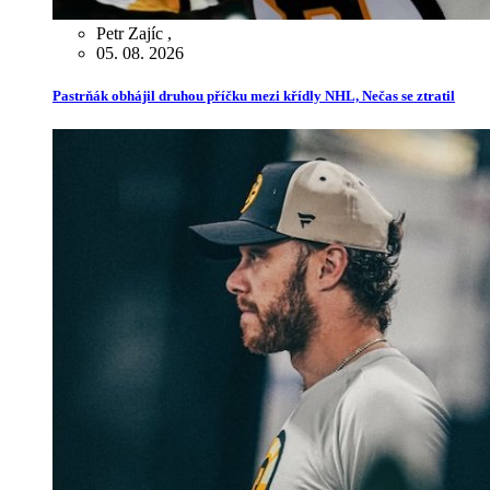
Petr Zajíc
,
05. 08. 2026
Pastrňák obhájil druhou příčku mezi křídly NHL, Nečas se ztratil