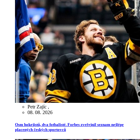
Petr Zajíc
,
08. 08. 2026
Osm hokejistů, dva fotbalisté. Forbes zveřejnil seznam nejlépe
placených českých sportovců