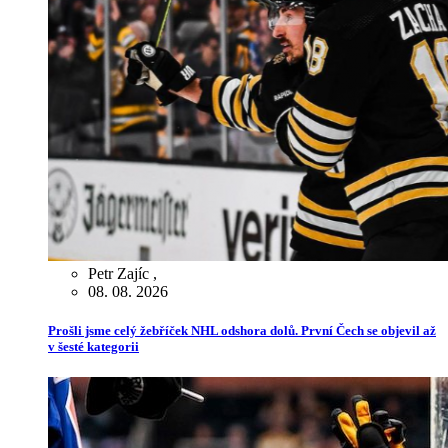
Petr Zajíc
,
08. 08. 2026
Prošli jsme celý žebříček NHL odshora dolů. První Čech se objevil až
v šesté kategorii