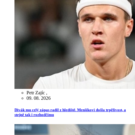
Petr Zajíc
,
09. 08. 2026
Divák mu celý zápas radil z hlediště. Menšíkovi došla trpělivost, a
stejně tak i rozhodčímu