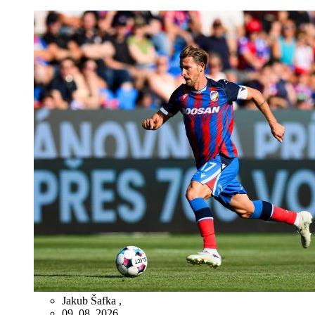
Jakub Šafka
,
09. 08. 2026