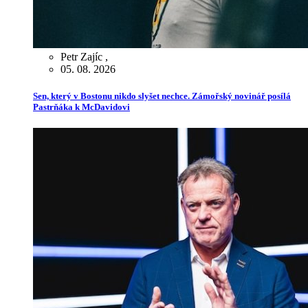
Petr Zajíc
,
05. 08. 2026
Sen, který v Bostonu nikdo slyšet nechce. Zámořský novinář posílá
Pastrňáka k McDavidovi