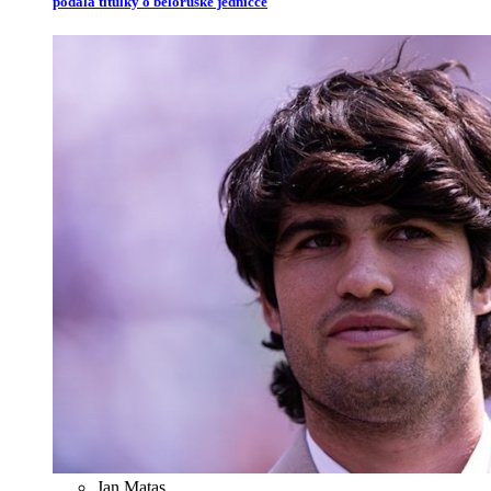
podala titulky o běloruské jedničce
Jan Matas
,