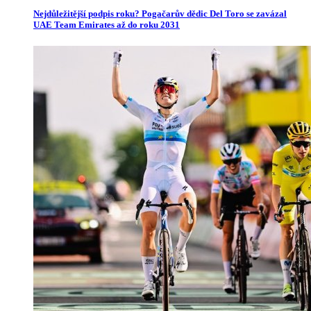
Nejdůležitější podpis roku? Pogačarův dědic Del Toro se zavázal
UAE Team Emirates až do roku 2031