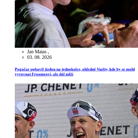
Jan Matas
,
03. 08. 2026
Pogačar pobavil jízdou na jednokolce, ohledně Vuelty, kde by se mohl
vyrovnat Froomeovi, ale dál mlží