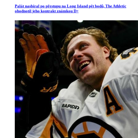
Palát nasbíral po přestupu na Long Island pět bodů, The Athletic
ohodnotil jeho kontrakt známkou D+