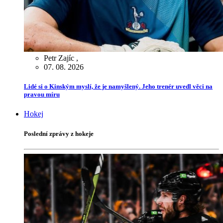
Petr Zajíc
,
07. 08. 2026
Lidé si o Kinským myslí, že je namyšlený. Jeho trenér uvedl věci na
pravou míru
Hokej
Poslední zprávy z hokeje