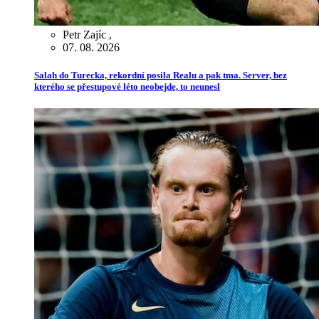
Petr Zajíc
,
07. 08. 2026
Salah do Turecka, rekordní posila Realu a pak tma. Server, bez
kterého se přestupové léto neobejde, to neunesl