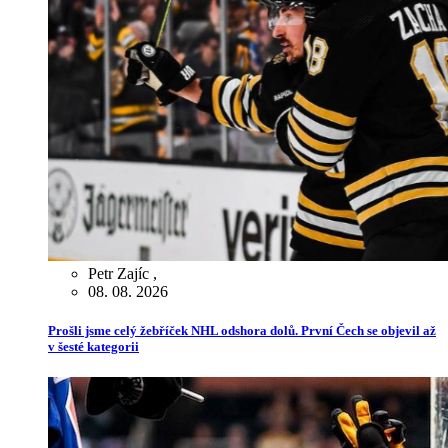
Petr Zajíc
,
08. 08. 2026
Prošli jsme celý žebříček NHL odshora dolů. První Čech se objevil až
v šesté kategorii