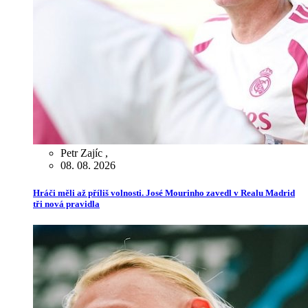
Petr Zajíc
,
08. 08. 2026
Hráči měli až příliš volnosti. José Mourinho zavedl v Realu Madrid
tři nová pravidla