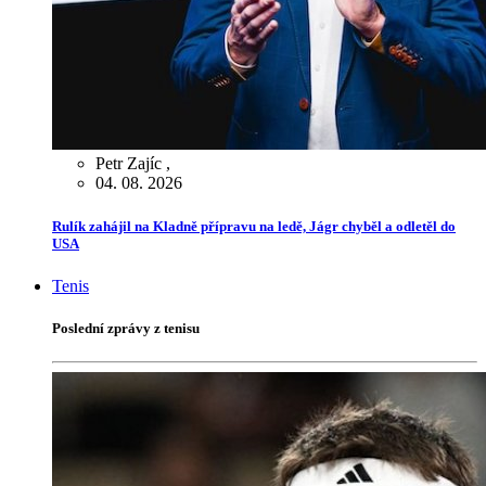
Petr Zajíc
,
04. 08. 2026
Rulík zahájil na Kladně přípravu na ledě, Jágr chyběl a odletěl do
USA
Tenis
Poslední zprávy z tenisu