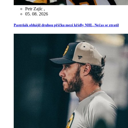
Petr Zajíc
,
05. 08. 2026
Pastrňák obhájil druhou příčku mezi křídly NHL, Nečas se ztratil