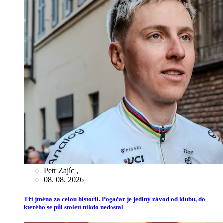
Petr Zajíc
,
08. 08. 2026
Tři jména za celou historii. Pogačar je jediný závod od klubu, do
kterého se půl století nikdo nedostal