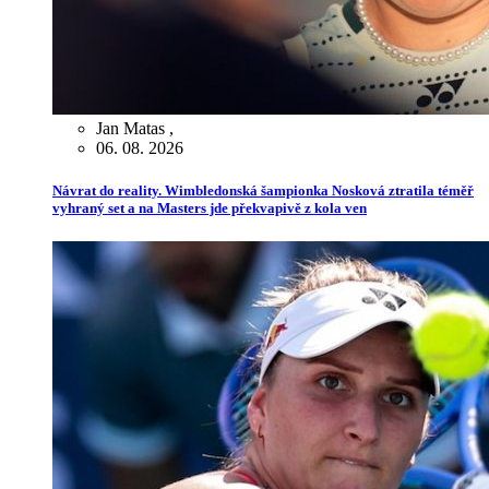
Jan Matas
,
06. 08. 2026
Návrat do reality. Wimbledonská šampionka Nosková ztratila téměř
vyhraný set a na Masters jde překvapivě z kola ven