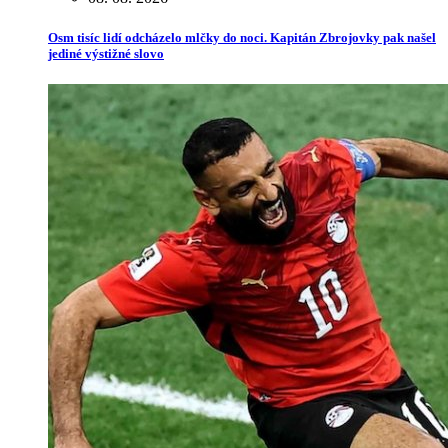
Osm tisíc lidí odcházelo mlčky do noci. Kapitán Zbrojovky pak našel
jediné výstižné slovo