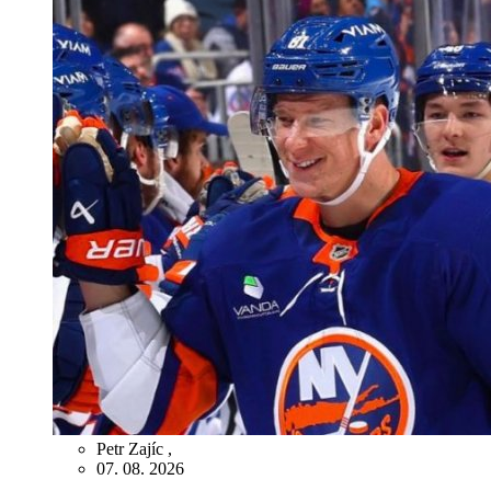
Petr Zajíc
,
07. 08. 2026