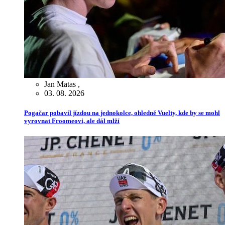
Jan Matas
,
03. 08. 2026
Pogačar pobavil jízdou na jednokolce, ohledně Vuelty, kde by se mohl
vyrovnat Froomeovi, ale dál mlží