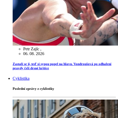
Petr Zajíc
,
06. 08. 2026
Zastali se jí, teď si sypou popel na hlavu. Vondroušová po odhalení
pravdy čelí drsné kritice
Cyklistika
Poslední zprávy z cyklistiky