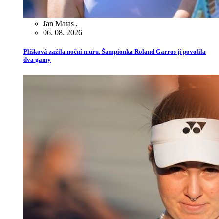
Jan Matas
,
06. 08. 2026
Plíšková zažila noční můru. Šampionka Roland Garros jí povolila
dva gamy