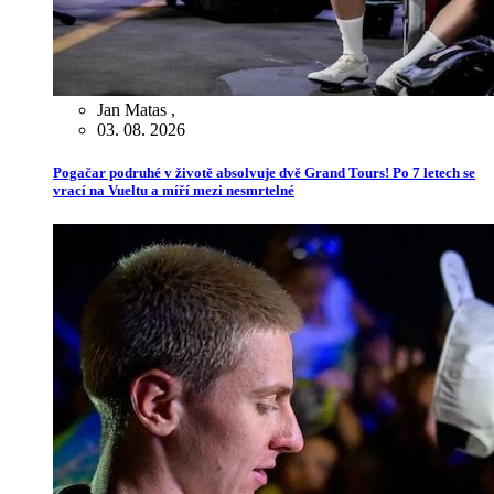
Jan Matas
,
03. 08. 2026
Pogačar podruhé v životě absolvuje dvě Grand Tours! Po 7 letech se
vrací na Vueltu a míří mezi nesmrtelné