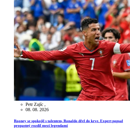
Petr Zajíc
,
08. 08. 2026
Rooney se spokojil s talentem, Ronaldo dřel do krve. Expert popsal
propastný rozdíl mezi legendami