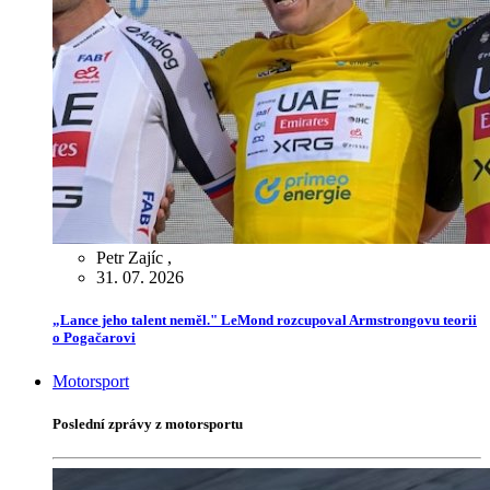
Petr Zajíc
,
31. 07. 2026
„Lance jeho talent neměl." LeMond rozcupoval Armstrongovu teorii
o Pogačarovi
Motorsport
Poslední zprávy z motorsportu