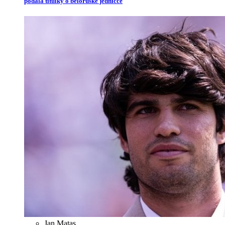
podala titulky o běloruské jedničce
Jan Matas
,