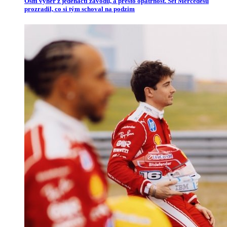
Osm výher z jedenácti závodů, a přesto opatrnost. Šéf Mercedesu
prozradil, co si tým schoval na podzim