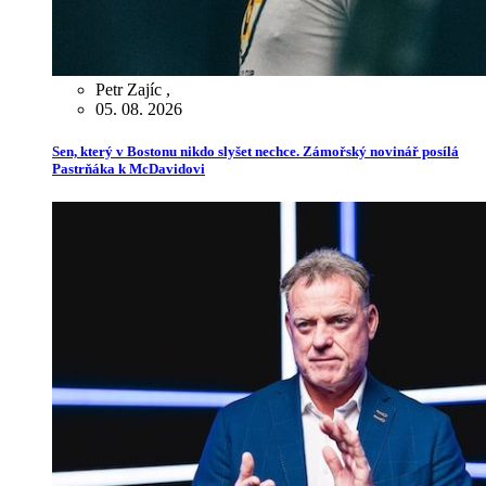
Petr Zajíc
,
05. 08. 2026
Sen, který v Bostonu nikdo slyšet nechce. Zámořský novinář posílá
Pastrňáka k McDavidovi