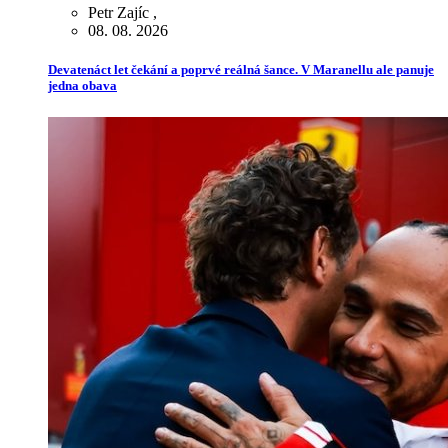
Petr Zajíc
,
08. 08. 2026
Devatenáct let čekání a poprvé reálná šance. V Maranellu ale panuje
jedna obava