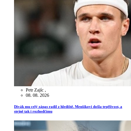
Petr Zajíc
,
08. 08. 2026
Divák mu celý zápas radil z hlediště. Menšíkovi došla trpělivost, a
stejně tak i rozhodčímu