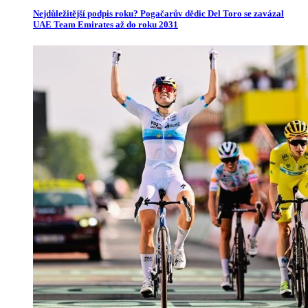
Nejdůležitější podpis roku? Pogačarův dědic Del Toro se zavázal
UAE Team Emirates až do roku 2031