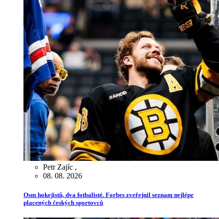
Petr Zajíc
,
08. 08. 2026
Osm hokejistů, dva fotbalisté. Forbes zveřejnil seznam nejlépe
placených českých sportovců