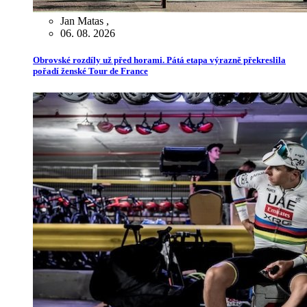
Jan Matas
,
06. 08. 2026
Obrovské rozdíly už před horami. Pátá etapa výrazně překreslila
pořadí ženské Tour de France