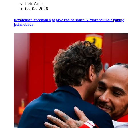
Petr Zajíc
,
08. 08. 2026
Devatenáct let čekání a poprvé reálná šance. V Maranellu ale panuje
jedna obava