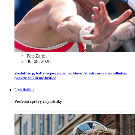
Petr Zajíc
,
06. 08. 2026
Zastali se jí, teď si sypou popel na hlavu. Vondroušová po odhalení
pravdy čelí drsné kritice
Cyklistika
Poslední zprávy z cyklistiky