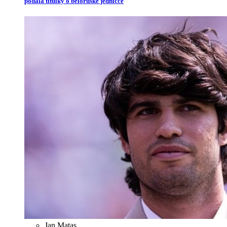
podala titulky o běloruské jedničce
Jan Matas
,