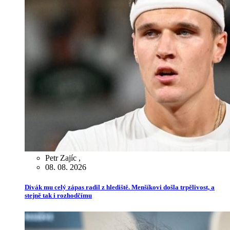
Petr Zajíc
,
08. 08. 2026
Divák mu celý zápas radil z hlediště. Menšíkovi došla trpělivost, a
stejně tak i rozhodčímu