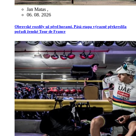
Jan Matas
,
06. 08. 2026
Obrovské rozdíly už před horami. Pátá etapa výrazně překreslila
pořadí ženské Tour de France