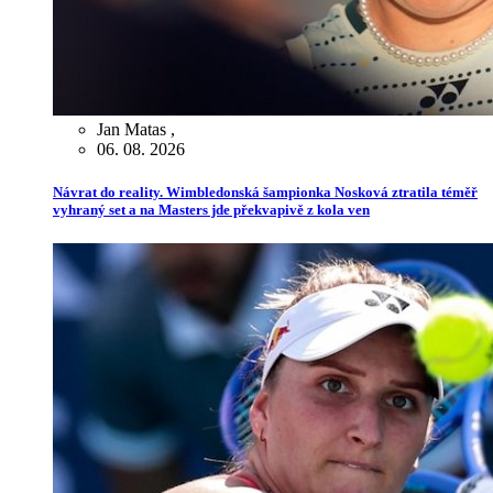
Jan Matas
,
06. 08. 2026
Návrat do reality. Wimbledonská šampionka Nosková ztratila téměř
vyhraný set a na Masters jde překvapivě z kola ven