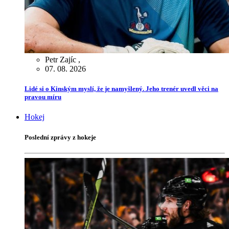
Petr Zajíc
,
07. 08. 2026
Lidé si o Kinským myslí, že je namyšlený. Jeho trenér uvedl věci na
pravou míru
Hokej
Poslední zprávy z hokeje