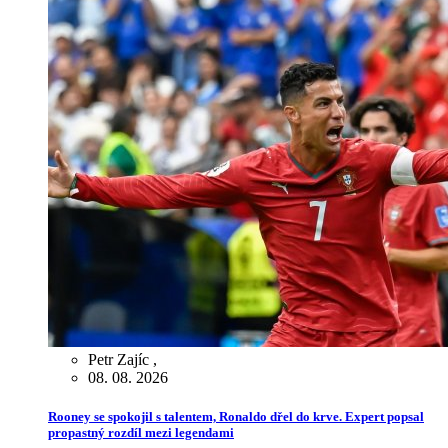
Petr Zajíc
,
08. 08. 2026
Rooney se spokojil s talentem, Ronaldo dřel do krve. Expert popsal
propastný rozdíl mezi legendami