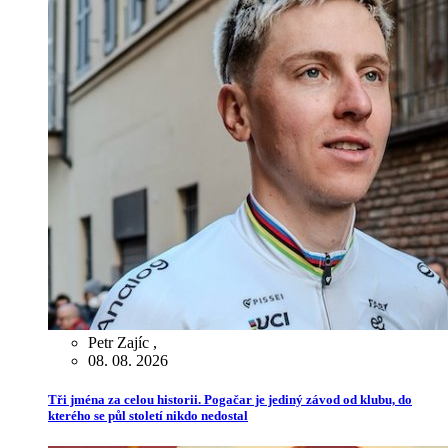
Petr Zajíc
,
08. 08. 2026
Tři jména za celou historii. Pogačar je jediný závod od klubu, do
kterého se půl století nikdo nedostal