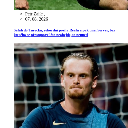
Petr Zajíc
,
07. 08. 2026
Salah do Turecka, rekordní posila Realu a pak tma. Server, bez
kterého se přestupové léto neobejde, to neunesl