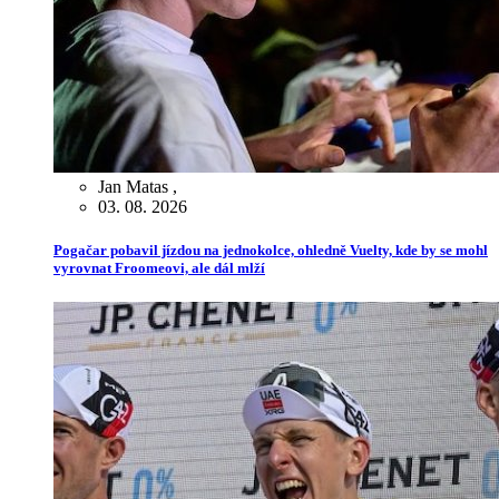
Jan Matas
,
03. 08. 2026
Pogačar pobavil jízdou na jednokolce, ohledně Vuelty, kde by se mohl
vyrovnat Froomeovi, ale dál mlží