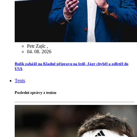
Petr Zajíc
,
04. 08. 2026
Rulík zahájil na Kladně přípravu na ledě, Jágr chyběl a odletěl do
USA
Tenis
Poslední zprávy z tenisu