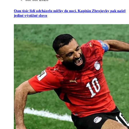
Osm tisíc lidí odcházelo mlčky do noci. Kapitán Zbrojovky pak našel
jediné výstižné slovo