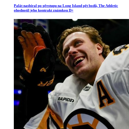
Palát nasbíral po přestupu na Long Island pět bodů, The Athletic
ohodnotil jeho kontrakt známkou D+