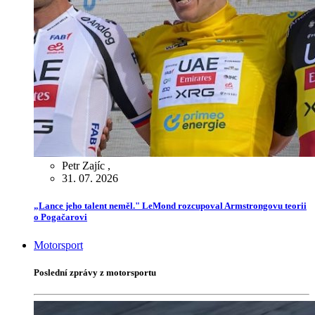
Petr Zajíc
,
31. 07. 2026
„Lance jeho talent neměl." LeMond rozcupoval Armstrongovu teorii
o Pogačarovi
Motorsport
Poslední zprávy z motorsportu