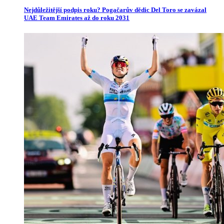
Nejdůležitější podpis roku? Pogačarův dědic Del Toro se zavázal
UAE Team Emirates až do roku 2031