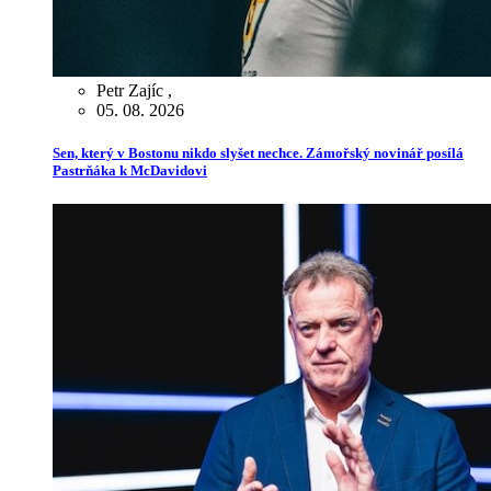
Petr Zajíc
,
05. 08. 2026
Sen, který v Bostonu nikdo slyšet nechce. Zámořský novinář posílá
Pastrňáka k McDavidovi