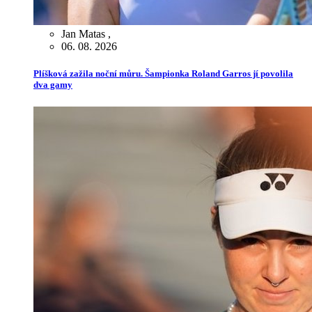
Jan Matas
,
06. 08. 2026
Plíšková zažila noční můru. Šampionka Roland Garros jí povolila
dva gamy