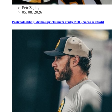
Petr Zajíc
,
05. 08. 2026
Pastrňák obhájil druhou příčku mezi křídly NHL, Nečas se ztratil