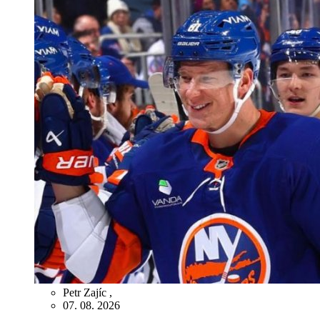
Petr Zajíc
,
07. 08. 2026