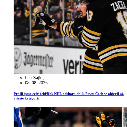
Petr Zajíc
,
08. 08. 2026
Prošli jsme celý žebříček NHL odshora dolů. První Čech se objevil až
v šesté kategorii