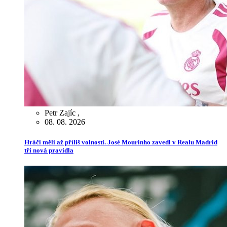
Petr Zajíc
,
08. 08. 2026
Hráči měli až příliš volnosti. José Mourinho zavedl v Realu Madrid
tři nová pravidla