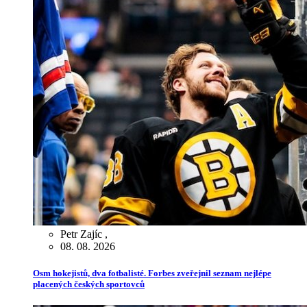
Petr Zajíc
,
08. 08. 2026
Osm hokejistů, dva fotbalisté. Forbes zveřejnil seznam nejlépe
placených českých sportovců