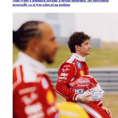
Osm výher z jedenácti závodů, a přesto opatrnost. Šéf Mercedesu
prozradil, co si tým schoval na podzim