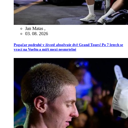
Jan Matas
,
03. 08. 2026
Pogačar podruhé v životě absolvuje dvě Grand Tours! Po 7 letech se
vrací na Vueltu a míří mezi nesmrtelné